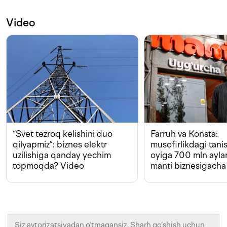
Video
“Svet tezroq kelishini duo
Farruh va Konsta:
qilyapmiz”: biznes elektr
musofirlikdagi tan
uzilishiga qanday yechim
oyiga 700 mln ayla
topmoqda? Video
manti biznesigacha