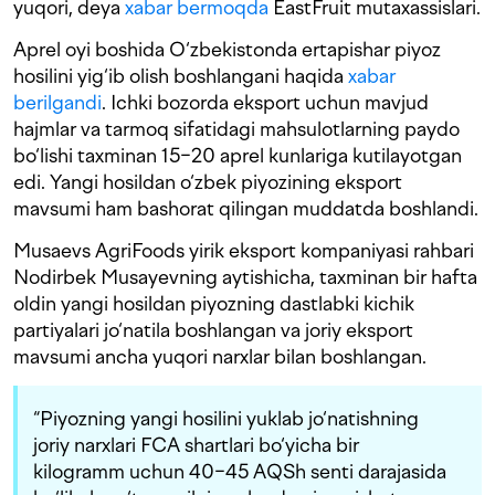
yuqori, deya
xabar bermoqda
EastFruit mutaxassislari.
Aprel oyi boshida O‘zbekistonda ertapishar piyoz
hosilini yig‘ib olish boshlangani haqida
xabar
berilgandi
. Ichki bozorda eksport uchun mavjud
hajmlar va tarmoq sifatidagi mahsulotlarning paydo
bo‘lishi taxminan 15−20 aprel kunlariga kutilayotgan
edi. Yangi hosildan o‘zbek piyozining eksport
mavsumi ham bashorat qilingan muddatda boshlandi.
Musaevs AgriFoods yirik eksport kompaniyasi rahbari
Nodirbek Musayevning aytishicha, taxminan bir hafta
oldin yangi hosildan piyozning dastlabki kichik
partiyalari jo‘natila boshlangan va joriy eksport
mavsumi ancha yuqori narxlar bilan boshlangan.
“Piyozning yangi hosilini yuklab jo‘natishning
joriy narxlari FCA shartlari bo‘yicha bir
kilogramm uchun 40−45 AQSh senti darajasida