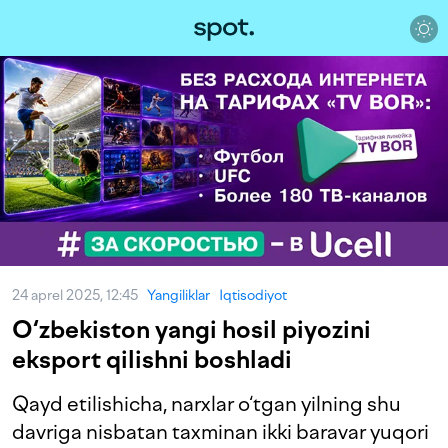
24 aprel 2025, 12:45
Yangiliklar
Iqtisodiyot
O‘zbekiston yangi hosil piyozini
eksport qilishni boshladi
Qayd etilishicha, narxlar o‘tgan yilning shu
davriga nisbatan taxminan ikki baravar yuqori