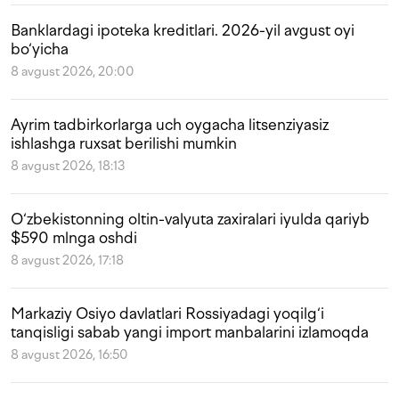
Banklardagi ipoteka kreditlari. 2026-yil avgust oyi
bo‘yicha
8 avgust 2026, 20:00
Ayrim tadbirkorlarga uch oygacha litsenziyasiz
ishlashga ruxsat berilishi mumkin
8 avgust 2026, 18:13
O‘zbekistonning oltin-valyuta zaxiralari iyulda qariyb
$590 mlnga oshdi
8 avgust 2026, 17:18
Markaziy Osiyo davlatlari Rossiyadagi yoqilg‘i
tanqisligi sabab yangi import manbalarini izlamoqda
8 avgust 2026, 16:50