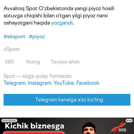
Avvalroq Spot O‘zbekistonda yangi piyoz hosili
sotuvga chiqishi bilan o‘tgan yilgi piyoz narxi
oshayotgani haqida
yozgandi
.
#
eksport
#
piyoz
«Spot»
385
Yozing
Tavsiya qilish
Spot — sizga qulay formatda:
Telegram
,
Instagram
,
YouTube
,
Facebook
Telegram kanalga a'zo bo‘ling
РЕКЛАМА