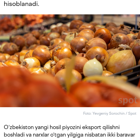
hisoblanadi.
Foto: Yevgeniy Sorochin / Spot
O‘zbekiston yangi hosil piyozini eksport qilishni
boshladi va narxlar o‘tgan yilgiga nisbatan ikki baravar