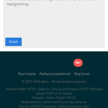
Kirish
18+
Sayt haqida
Reklama joylashtirish
Bog‘lanish
© 2017-2026 Spot – Biznes va texnologiyalar.
“Afisha Media” MChJ. Elektron OAV guvohnomasi: №1207. Berilgan
sanasi: 2019-yil 13-avgust
Muassis: “Afisha Media” MChJ
Bosh muharrir: Erkenova Dinora Fayzulloevna
Manzil: 100007, Toshkent, Parkent ko‘chasi, 26A