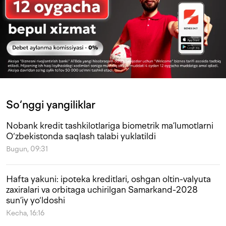
So‘nggi yangiliklar
Nobank kredit tashkilotlariga biometrik ma’lumotlarni
O‘zbekistonda saqlash talabi yuklatildi
Bugun, 09:31
Hafta yakuni: ipoteka kreditlari, oshgan oltin-valyuta
zaxiralari va orbitaga uchirilgan Samarkand-2028
sun’iy yo‘ldoshi
Kecha, 16:16