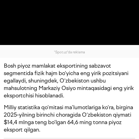
"Spot.uz"da reklama
Bosh piyoz mamlakat eksportining sabzavot
segmentida fizik hajm bo‘yicha eng yirik pozitsiyani
egallaydi, shuningdek, O‘zbekiston ushbu
mahsulotning Markaziy Osiyo mintaqasidagi eng yirik
eksportchisi hisoblanadi.
Milliy statistika qo‘mitasi ma’lumotlariga ko‘ra, birgina
2025-yilning birinchi choragida O‘zbekiston qiymati
$14,4 mlnga teng bo‘lgan 64,6 ming tonna piyoz
eksport qilgan.