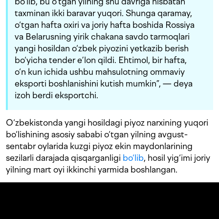
bo‘lib, bu o‘tgan yilning shu davriga nisbatan
taxminan ikki baravar yuqori. Shunga qaramay,
o‘tgan hafta oxiri va joriy hafta boshida Rossiya
va Belarusning yirik chakana savdo tarmoqlari
yangi hosildan o‘zbek piyozini yetkazib berish
bo‘yicha tender e’lon qildi. Ehtimol, bir hafta,
o‘n kun ichida ushbu mahsulotning ommaviy
eksporti boshlanishini kutish mumkin”, — deya
izoh berdi eksportchi.
O‘zbekistonda yangi hosildagi piyoz narxining yuqori
bo‘lishining asosiy sababi o‘tgan yilning avgust-
sentabr oylarida kuzgi piyoz ekin maydonlarining
sezilarli darajada qisqarganligi
bo‘lib
, hosil yig‘imi joriy
yilning mart oyi ikkinchi yarmida boshlangan.