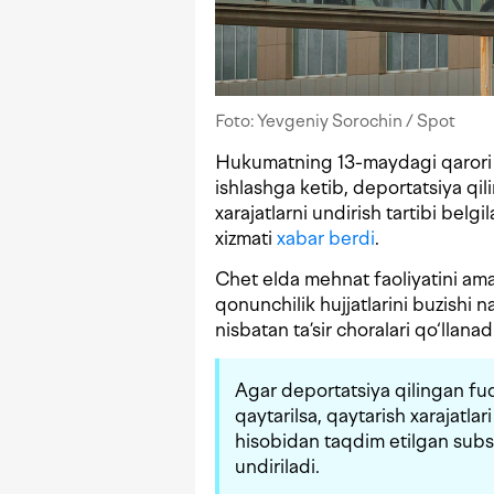
Foto: Yevgeniy Sorochin / Spot
Hukumatning 13-maydagi qarori bi
ishlashga ketib, deportatsiya qil
xarajatlarni undirish tartibi bel
xizmati
xabar berdi
.
Chet elda mehnat faoliyatini amal
qonunchilik hujjatlarini buzishi 
nisbatan ta’sir choralari qo‘llanadi
Agar deportatsiya qilingan fu
qaytarilsa, qaytarish xarajatla
hisobidan taqdim etilgan sub
undiriladi.