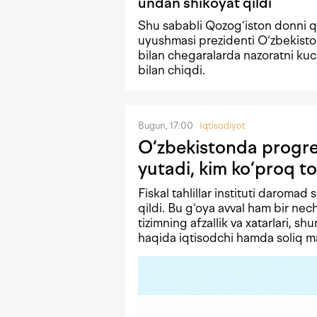
undan shikoyat qildi
Shu sababli Qozog‘iston donni qa
uyushmasi prezidenti O‘zbekisto
bilan chegaralarda nazoratni kuc
bilan chiqdi.
Bugun, 17:00
Iqtisodiyot
O‘zbekistonda progres
yutadi, kim ko‘proq to
Fiskal tahlillar instituti daromad 
qildi. Bu g‘oya avval ham bir n
tizimning afzallik va xatarlari, shu
haqida iqtisodchi hamda soliq mas