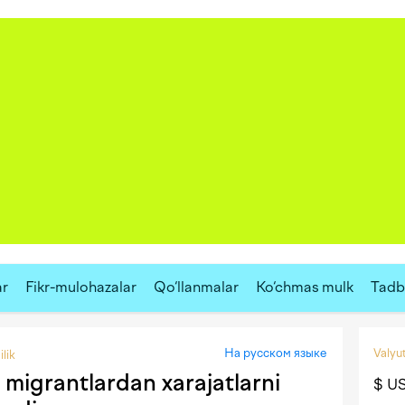
ar
Fikr-mulohazalar
Qo‘llanmalar
Ko‘chmas mulk
Tadbi
На русском языке
Valyut
lik
 migrantlardan xarajatlarni
$ U