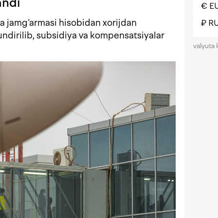
andi
€ E
ya jamg‘armasi hisobidan xorijdan
₽ R
 undirilib, subsidiya va kompensatsiyalar
valyuta 