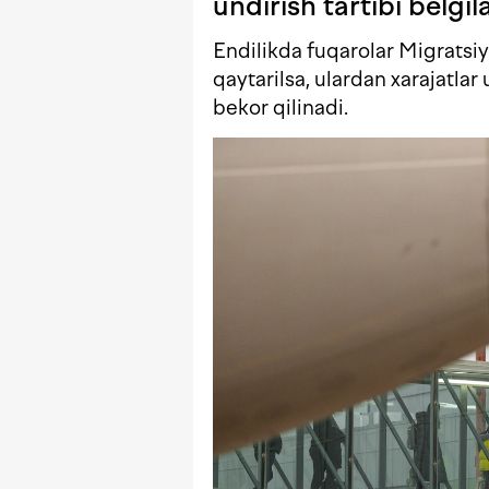
undirish tartibi belgil
Endilikda fuqarolar Migratsi
qaytarilsa, ulardan xarajatlar
bekor qilinadi.