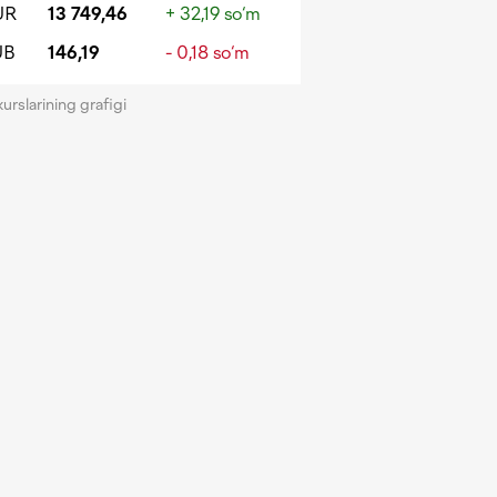
UR
13 749,46
+ 32,19 so‘m
UB
146,19
- 0,18 so‘m
kurslarining grafigi