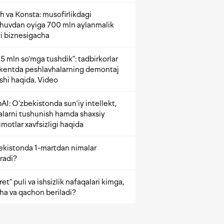
h va Konsta: musofirlikdagi
shuvdan oyiga 700 mln aylanmalik
i biznesigacha
5 mln so‘mga tushdik”: tadbirkorlar
kentda peshlavhalarning demontaj
ishi haqida. Video
AI: O‘zbekistonda sun’iy intellekt,
alarni tushunish hamda shaxsiy
motlar xavfsizligi haqida
ekistonda 1-martdan nimalar
radi?
et” puli va ishsizlik nafaqalari kimga,
ha va qachon beriladi?