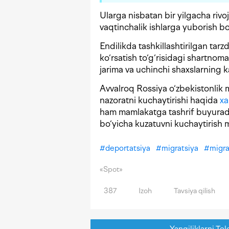
Ularga nisbatan bir yilgacha rivoj
vaqtinchalik ishlarga yuborish bo
Endilikda tashkillashtirilgan tar
ko‘rsatish to‘g‘risidagi shartno
jarima va uchinchi shaxslarning ka
Avvalroq Rossiya o‘zbekistonlik 
nazoratni kuchaytirishi haqida
xa
ham mamlakatga tashrif buyuradig
bo‘yicha kuzatuvni kuchaytirish m
#
deportatsiya
#
migratsiya
#
migra
«Spot»
387
Izoh
Tavsiya qilish
Yangiliklarni Tel