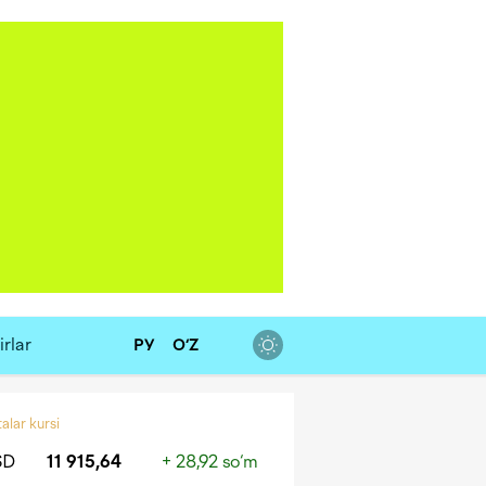
rlar
РУ
O‘Z
alar kursi
SD
11 915,64
+ 28,92 so‘m