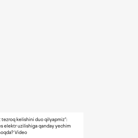
 tezroq kelishini duo qilyapmiz”:
s elektr uzilishiga qanday yechim
oqda? Video