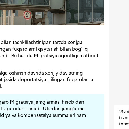
lan tashkillashtirilgan tarzda xorijga
ingan fuqarolarni qaytarish bilan bog‘liq
gilandi. Bu haqda Migratsiya agentligi matbuot
ga oshirish davrida xorijiy davlatning
natijasida deportatsiya qilingan fuqarolarga
.
qaro Migratsiya jamg‘armasi hisobidan
ri fuqarodan olinadi. Ulardan jamg‘arma
“Svet
sidiya va kompensatsiya summalari ham
bizne
topm