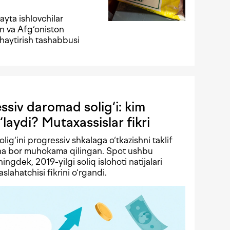
yta ishlovchilar
n va Afg‘oniston
haytirish tashabbusi
siv daromad solig‘i: kim
‘laydi? Mutaxassislar fikri
solig‘ini progressiv shkalaga o‘tkazishni taklif
echa bor muhokama qilingan. Spot ushbu
ningdek, 2019-yilgi soliq islohoti natijalari
lahatchisi fikrini o‘rgandi.