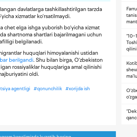
Farru
langan davlatlarga tashkillashtirilgan tarzda
tani
‘yicha xizmatlar ko‘rsatilmaydi.
mant
zda chet elga ishga yuborish bo‘yicha xizmat
mada shartnoma shartlari bajarilmagani uchun
“10−1
filligi belgilanadi.
Tosh
qilin
migrantlar huquqlari himoyalanishi ustidan
bar berilgandi
. Shu bilan birga, O‘zbekiston
Kotib
an rossiyaliklar huquqlariga amal qilinishi
shev
ajburiyatini oldi.
ma’lu
tsiya agentligi
#
qonunchilik
#
xorijda ish
O‘zb
o‘zga
“Dekr
qanc
egram kanalimizda kuzatib boring