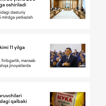
ga oshiriladi
idagi dasturiy
,5 mlrdga yetkazish
mi 11 yilga
 firibgarlik, mansab
oshqa jinoyatlarda
ruvchilari
dagi qalbaki