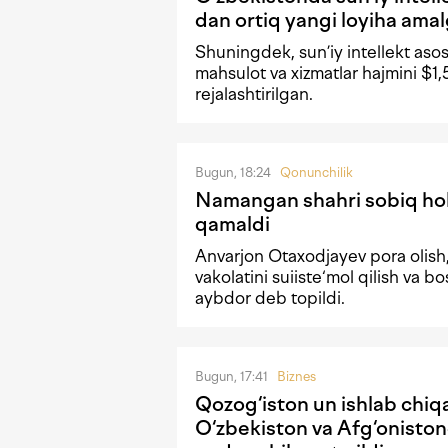
dan ortiq yangi loyiha amal
Shuningdek, sun’iy intellekt asos
mahsulot va xizmatlar hajmini $1
rejalashtirilgan.
Bugun, 18:24
Qonunchilik
Namangan shahri sobiq hoki
qamaldi
Anvarjon Otaxodjayev pora olish,
vakolatini suiiste‘mol qilish va b
aybdor deb topildi.
Bugun, 17:41
Biznes
Qozog‘iston un ishlab chiqa
O‘zbekiston va Afg‘oniston