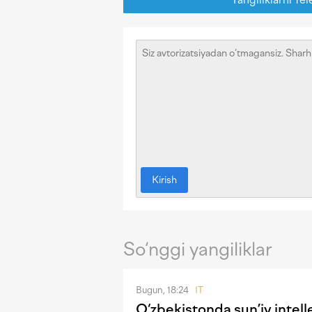
Kirish
So‘nggi yangiliklar
Bugun, 18:24
IT
O‘zbekistonda sun’iy intel