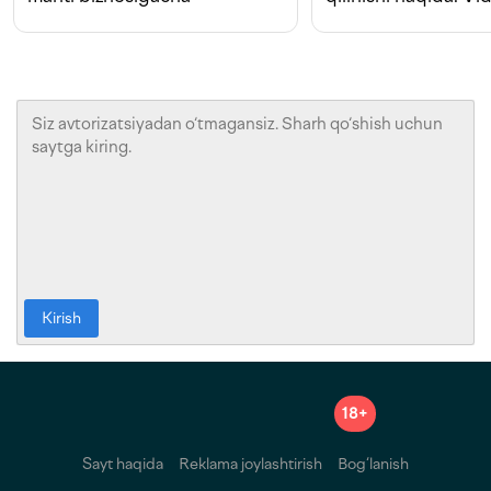
Kirish
18+
Sayt haqida
Reklama joylashtirish
Bog‘lanish