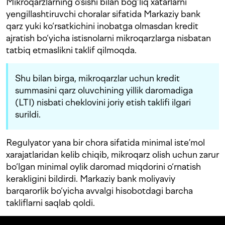
Mikroqarzlarning o‘sishi bilan bog‘liq xatarlarni
yengillashtiruvchi choralar sifatida Markaziy bank
qarz yuki ko‘rsatkichini inobatga olmasdan kredit
ajratish bo‘yicha istisnolarni mikroqarzlarga nisbatan
tatbiq etmaslikni taklif qilmoqda.
Shu bilan birga, mikroqarzlar uchun kredit
summasini qarz oluvchining yillik daromadiga
(LTI) nisbati cheklovini joriy etish taklifi ilgari
surildi.
Regulyator yana bir chora sifatida minimal iste’mol
xarajatlaridan kelib chiqib, mikroqarz olish uchun zarur
bo‘lgan minimal oylik daromad miqdorini o‘rnatish
kerakligini bildirdi. Markaziy bank moliyaviy
barqarorlik bo‘yicha avvalgi hisobotdagi barcha
takliflarni saqlab qoldi.