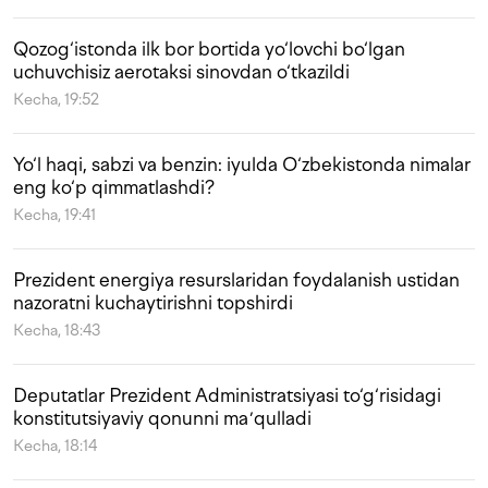
Qozog‘istonda ilk bor bortida yo‘lovchi bo‘lgan
uchuvchisiz aerotaksi sinovdan o‘tkazildi
Kecha, 19:52
Yo‘l haqi, sabzi va benzin: iyulda O‘zbekistonda nimalar
eng ko‘p qimmatlashdi?
Kecha, 19:41
Prezident energiya resurslaridan foydalanish ustidan
nazoratni kuchaytirishni topshirdi
Kecha, 18:43
Deputatlar Prezident Administratsiyasi to‘g‘risidagi
konstitutsiyaviy qonunni maʼqulladi
Kecha, 18:14