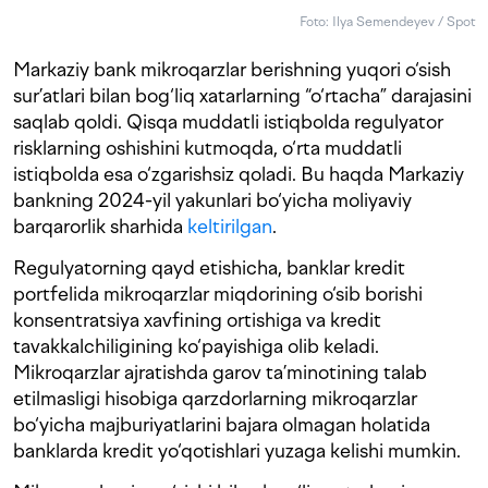
Foto: Ilya Semendeyev / Spot
Markaziy bank mikroqarzlar berishning yuqori o‘sish
sur’atlari bilan bog‘liq xatarlarning “o‘rtacha” darajasini
saqlab qoldi. Qisqa muddatli istiqbolda regulyator
risklarning oshishini kutmoqda, o‘rta muddatli
istiqbolda esa o‘zgarishsiz qoladi. Bu haqda Markaziy
bankning 2024-yil yakunlari bo‘yicha moliyaviy
barqarorlik sharhida
keltirilgan
.
Regulyatorning qayd etishicha, banklar kredit
portfelida mikroqarzlar miqdorining o‘sib borishi
konsentratsiya xavfining ortishiga va kredit
tavakkalchiligining ko‘payishiga olib keladi.
Mikroqarzlar ajratishda garov ta’minotining talab
etilmasligi hisobiga qarzdorlarning mikroqarzlar
bo‘yicha majburiyatlarini bajara olmagan holatida
banklarda kredit yo‘qotishlari yuzaga kelishi mumkin.