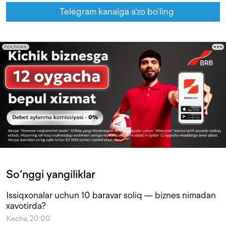
Telegram kanalga a'zo bo‘ling
РЕКЛАМА
So‘nggi yangiliklar
Issiqxonalar uchun 10 baravar soliq — biznes nimadan
xavotirda?
Kecha, 20:00