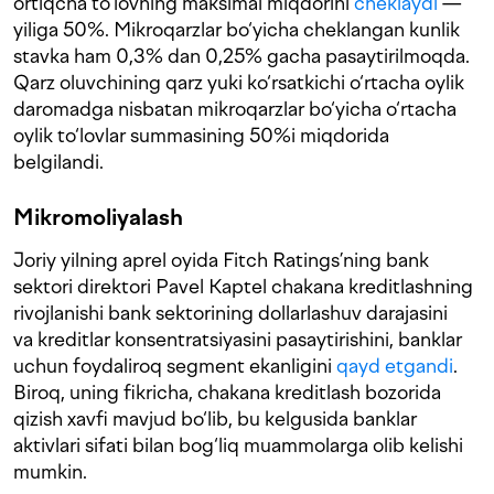
ortiqcha to‘lovning maksimal miqdorini
cheklaydi
—
yiliga 50%. Mikroqarzlar bo‘yicha cheklangan kunlik
stavka ham 0,3% dan 0,25% gacha pasaytirilmoqda.
Qarz oluvchining qarz yuki ko‘rsatkichi o‘rtacha oylik
daromadga nisbatan mikroqarzlar bo‘yicha o‘rtacha
oylik to‘lovlar summasining 50%i miqdorida
belgilandi.
Mikromoliyalash
Joriy yilning aprel oyida Fitch Ratings’ning bank
sektori direktori Pavel Kaptel chakana kreditlashning
rivojlanishi bank sektorining dollarlashuv darajasini
va kreditlar konsentratsiyasini pasaytirishini, banklar
uchun foydaliroq segment ekanligini
qayd etgandi
.
Biroq, uning fikricha, chakana kreditlash bozorida
qizish xavfi mavjud bo‘lib, bu kelgusida banklar
aktivlari sifati bilan bog‘liq muammolarga olib kelishi
mumkin.