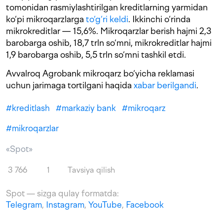
tomonidan rasmiylashtirilgan kreditlarning yarmidan
ko‘pi mikroqarzlarga
to‘g‘ri keldi
. Ikkinchi o‘rinda
mikrokreditlar — 15,6%. Mikroqarzlar berish hajmi 2,3
barobarga oshib, 18,7 trln so‘mni, mikrokreditlar hajmi
1,9 barobarga oshib, 5,5 trln so‘mni tashkil etdi.
Avvalroq Agrobank mikroqarz bo‘yicha reklamasi
uchun jarimaga tortilgani haqida
xabar berilgandi
.
#
kreditlash
#
markaziy bank
#
mikroqarz
#
mikroqarzlar
«Spot»
3 766
1
Tavsiya qilish
Spot — sizga qulay formatda:
Telegram
,
Instagram
,
YouTube
,
Facebook