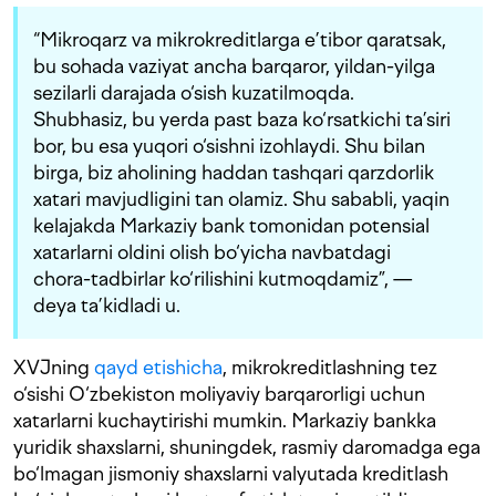
“Mikroqarz va mikrokreditlarga e’tibor qaratsak,
bu sohada vaziyat ancha barqaror, yildan-yilga
sezilarli darajada o‘sish kuzatilmoqda.
Shubhasiz, bu yerda past baza ko‘rsatkichi ta’siri
bor, bu esa yuqori o‘sishni izohlaydi. Shu bilan
birga, biz aholining haddan tashqari qarzdorlik
xatari mavjudligini tan olamiz. Shu sababli, yaqin
kelajakda Markaziy bank tomonidan potensial
xatarlarni oldini olish bo‘yicha navbatdagi
chora-tadbirlar ko‘rilishini kutmoqdamiz”, —
deya ta’kidladi u.
XVJning
qayd etishicha
, mikrokreditlashning tez
o‘sishi O‘zbekiston moliyaviy barqarorligi uchun
xatarlarni kuchaytirishi mumkin. Markaziy bankka
yuridik shaxslarni, shuningdek, rasmiy daromadga ega
bo‘lmagan jismoniy shaxslarni valyutada kreditlash