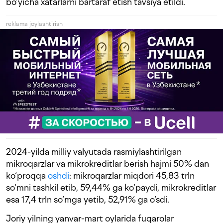
bo‘yicha xatarlarni bartaraf etish tavsiya etildi.
reklama joylashtirish
2024-yilda milliy valyutada rasmiylashtirilgan
mikroqarzlar va mikrokreditlar berish hajmi 50% dan
ko‘proqqa
oshdi
: mikroqarzlar miqdori 45,83 trln
so‘mni tashkil etib, 59,44% ga ko‘paydi, mikrokreditlar
esa 17,4 trln so‘mga yetib, 52,91% ga o‘sdi.
Joriy yilning yanvar-mart oylarida fuqarolar