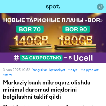
3 iyun 2025, 10:52
Yangiliklar
Iqtisodiyot
Moliya
На русском
языке
Markaziy bank mikroqarz olishda
minimal daromad miqdorini
belgilashni taklif qildi