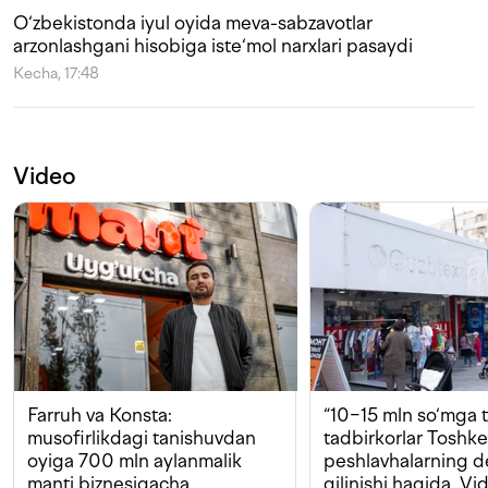
O‘zbekistonda iyul oyida meva-sabzavotlar
arzonlashgani hisobiga iste‘mol narxlari pasaydi
Kecha, 17:48
Video
Farruh va Konsta:
“10−15 mln so‘mga t
musofirlikdagi tanishuvdan
tadbirkorlar Toshk
oyiga 700 mln aylanmalik
peshlavhalarning 
manti biznesigacha
qilinishi haqida. Vi