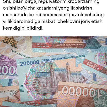
Shu bilan birga, regulyator mikroqarzlarning
o‘sishi bo‘yicha xatarlarni yengillashtirish
maqsadida kredit summasini qarz oluvchining
yillik daromadiga nisbati cheklovini joriy etish
kerakligini bildirdi.