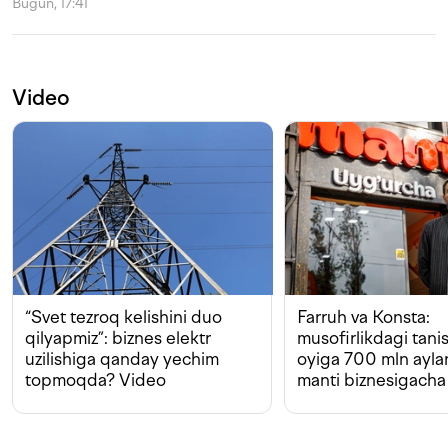
Bugun, 17:41
Video
“Svet tezroq kelishini duo
Farruh va Konsta:
qilyapmiz”: biznes elektr
musofirlikdagi tan
uzilishiga qanday yechim
oyiga 700 mln ayla
topmoqda? Video
manti biznesigacha