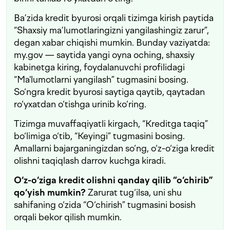
Ba’zida kredit byurosi orqali tizimga kirish paytida
“Shaxsiy ma’lumotlaringizni yangilashingiz zarur”,
degan xabar chiqishi mumkin. Bunday vaziyatda:
my.gov — saytida yangi oyna oching, shaxsiy
kabinetga kiring, foydalanuvchi profilidagi
“Ma'lumotlarni yangilash” tugmasini bosing.
So‘ngra kredit byurosi saytiga qaytib, qaytadan
ro‘yxatdan o‘tishga urinib ko‘ring.
Tizimga muvaffaqiyatli kirgach, “Kreditga taqiq”
bo‘limiga o‘tib, “Keyingi” tugmasini bosing.
Amallarni bajarganingizdan so‘ng, o‘z-o‘ziga kredit
olishni taqiqlash darrov kuchga kiradi.
O‘z-o‘ziga kredit olishni qanday qilib “o‘chirib”
qo‘yish mumkin?
Zarurat tug‘ilsa, uni shu
sahifaning o‘zida “O‘chirish” tugmasini bosish
orqali bekor qilish mumkin.