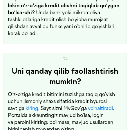
lekin o‘z-o‘ziga kredit olishni taqiqlab qo‘ygan
bo‘lsa-chi?
Unda bank yoki mikromoliya
tashkilotlariga kredit olish bo‘yicha murojaat
qilishdan avval bu funksiyani o‘chirib qo‘yishlari
kerak bo‘ladi.
04
Uni qanday qilib faollashtirish
mumkin?
O‘z-o‘ziga kredit bitimini tuzishga taqiq qo‘yish
uchun jismoniy shaxs sifatida kredit byurosi
saytiga
kiring
. Sayt sizni MyGov’ga
yo‘naltiradi
.
Portalda akkauntingiz mavjud bo‘lsa, login
va parolni kiriting: bo‘lmasa, mavjud usullardan
birini tanlab ro‘yxatdan o‘ting.