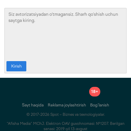
Kirish
18+
Sayt haqida
Reklama joylashtirish
Bog‘lanish
© 2017-2026 Spot – Biznes va texnologiyalar.
“Afisha Media” MChJ. Elektron OAV guvohnomasi: №1207. Berilgan
sanasi: 2019-yil 13-avgust