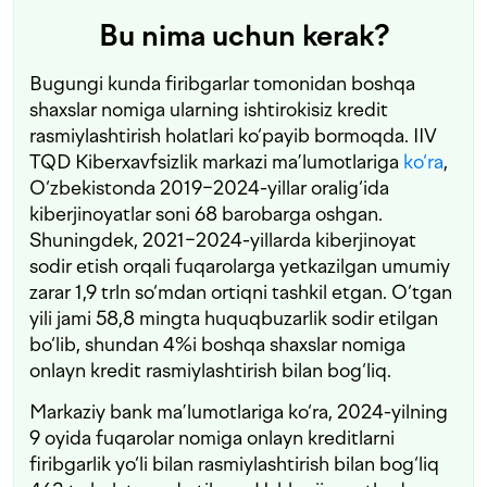
Bu nima uchun kerak?
Bugungi kunda firibgarlar tomonidan boshqa
shaxslar nomiga ularning ishtirokisiz kredit
rasmiylashtirish holatlari ko‘payib bormoqda. IIV
TQD Kiberxavfsizlik markazi ma’lumotlariga
ko‘ra
,
O‘zbekistonda 2019−2024-yillar oralig‘ida
kiberjinoyatlar soni 68 barobarga oshgan.
Shuningdek, 2021−2024-yillarda kiberjinoyat
sodir etish orqali fuqarolarga yetkazilgan umumiy
zarar 1,9 trln so‘mdan ortiqni tashkil etgan. O‘tgan
yili jami 58,8 mingta huquqbuzarlik sodir etilgan
bo‘lib, shundan 4%i boshqa shaxslar nomiga
onlayn kredit rasmiylashtirish bilan bog‘liq.
Markaziy bank ma’lumotlariga ko‘ra, 2024-yilning
9 oyida fuqarolar nomiga onlayn kreditlarni
firibgarlik yo‘li bilan rasmiylashtirish bilan bog‘liq