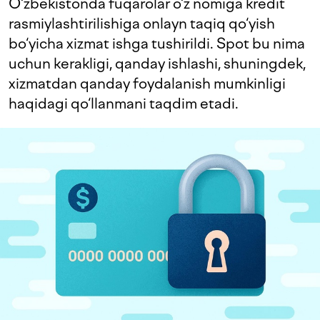
O‘zbekistonda fuqarolar o‘z nomiga kredit
rasmiylashtirilishiga onlayn taqiq qo‘yish
bo‘yicha xizmat ishga tushirildi. Spot bu nima
uchun kerakligi, qanday ishlashi, shuningdek,
xizmatdan qanday foydalanish mumkinligi
haqidagi qo‘llanmani taqdim etadi.