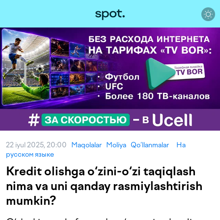
22 iyul 2025, 20:00
Maqolalar
Moliya
Qo‘llanmalar
На
русском языке
Kredit olishga o‘zini-o‘zi taqiqlash
nima va uni qanday rasmiylashtirish
mumkin?