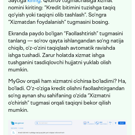
Saytiga
kiring
. Qidiruv tugmachasiga xizmat
nomini kiriting: “Kredit bitimini tuzishga taqiq
qo‘yish yoki taqiqni olib tashlash”. So‘ngra
“Xizmatdan foydalanish” tugmasini bosing.
Ekranda paydo bo‘lgan “Faollashtirish” tugmasini
tanlang — so‘rov qayta ishlangandan so‘ng natija
chiqib, o‘z-o‘zini taqiqlash avtomatik ravishda
ishga tushadi. Zarur holatda xizmat ishga
tushganini tasdiqlovchi hujjatni yuklab olish
mumkin.
MyGov orqali ham xizmatni o‘chirsa bo‘ladimi? Ha,
bo‘ladi. O‘z-o‘ziga kredit olishni faollashtirgandan
so‘ng aynan shu sahifaning o‘zida “Xizmatni
o‘chirish” tugmasi orqali taqiqni bekor qilish
mumkin.