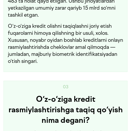
463 ta holat qayd etilgan. Ushbu jinoyatlardan
yetkazilgan umumiy zarar qariyb 15 mlrd so‘mni
tashkil etgan.
O‘z-o‘ziga kredit olishni taqiqlashni joriy etish
fuqarolarni himoya qilishning bir usuli, xolos.
Xususan, noyabr oyidan boshlab kreditlarni onlayn
rasmiylashtirishda cheklovlar amal qilmoqda —
jumladan, majburiy biometrik identifikatsiyadan
o‘tish singari.
03
O‘z-o‘ziga kredit
rasmiylashtirishga taqiq qo‘yish
nima degani?