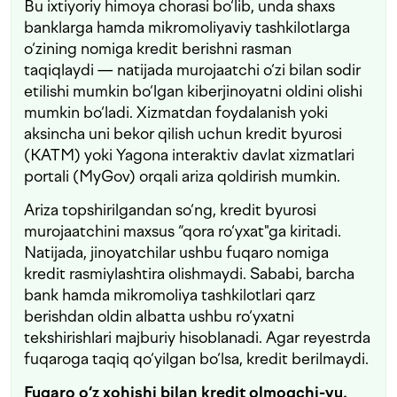
Bu ixtiyoriy himoya chorasi bo‘lib, unda shaxs
banklarga hamda mikromoliyaviy tashkilotlarga
o‘zining nomiga kredit berishni rasman
taqiqlaydi — natijada murojaatchi o‘zi bilan sodir
etilishi mumkin bo‘lgan kiberjinoyatni oldini olishi
mumkin bo‘ladi. Xizmatdan foydalanish yoki
aksincha uni bekor qilish uchun kredit byurosi
(KATM) yoki Yagona interaktiv davlat xizmatlari
portali (MyGov) orqali ariza qoldirish mumkin.
Ariza topshirilgandan so‘ng, kredit byurosi
murojaatchini maxsus “qora ro‘yxat"ga kiritadi.
Natijada, jinoyatchilar ushbu fuqaro nomiga
kredit rasmiylashtira olishmaydi. Sababi, barcha
bank hamda mikromoliya tashkilotlari qarz
berishdan oldin albatta ushbu ro‘yxatni
tekshirishlari majburiy hisoblanadi. Agar reyestrda
fuqaroga taqiq qo‘yilgan bo‘lsa, kredit berilmaydi.
Fuqaro o‘z xohishi bilan kredit olmoqchi-yu,