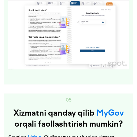
05
Xizmatni qanday qilib
MyGov
orqali faollashtirish mumkin?