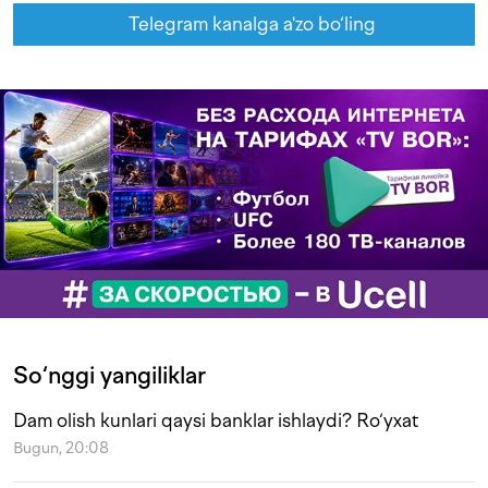
Telegram kanalga a'zo bo‘ling
So‘nggi yangiliklar
Dam olish kunlari qaysi banklar ishlaydi? Ro‘yxat
Bugun, 20:08