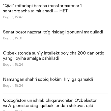
“Qizil” toifadagi barcha transformatorlar 1-
sentabrgacha ta‘mirlanadi — HET
Bugun, 19:47
Senat bozor nazorati to‘g‘risidagi qonunni ma’qulladi
Bugun, 19:31
O‘zbekistonda sun’iy intellekt bo‘yicha 200 dan ortiq
yangi loyiha amalga oshiriladi
Bugun, 18:24
Namangan shahri sobiq hokimi 11 yilga qamaldi
Bugun, 18:24
Qozog‘iston un ishlab chiqaruvchilari O‘zbekiston
va Afg‘onistondagi qalbaki undan shikoyat qildi