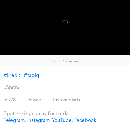
"Spot.uz"da reklama
#
kredit
#
taqiq
«Spot»
6 773
Yozing
Tavsiya qilish
Spot — sizga qulay formatda:
Telegram
,
Instagram
,
YouTube
,
Facebook