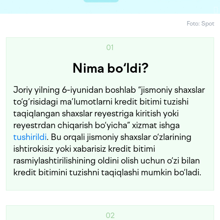
Foto: Spot
01
Nima bo‘ldi?
Joriy yilning 6-iyunidan boshlab “jismoniy shaxslar
to‘g‘risidagi ma’lumotlarni kredit bitimi tuzishi
taqiqlangan shaxslar reyestriga kiritish yoki
reyestrdan chiqarish bo‘yicha” xizmat ishga
tushirildi
. Bu orqali jismoniy shaxslar o‘zlarining
ishtirokisiz yoki xabarisiz kredit bitimi
rasmiylashtirilishining oldini olish uchun o‘zi bilan
kredit bitimini tuzishni taqiqlashi mumkin bo‘ladi.
02