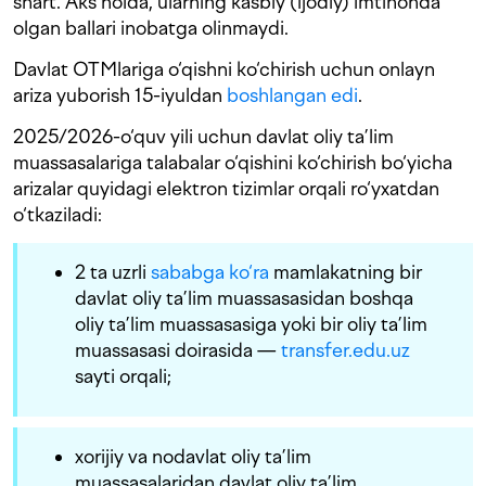
shart. Aks holda, ularning kasbiy (ijodiy) imtihonda
olgan ballari inobatga olinmaydi.
Davlat OTMlariga o‘qishni ko‘chirish uchun onlayn
ariza yuborish 15-iyuldan
boshlangan edi
.
2025/2026-o‘quv yili uchun davlat oliy ta’lim
muassasalariga talabalar o‘qishini ko‘chirish bo‘yicha
arizalar quyidagi elektron tizimlar orqali ro‘yxatdan
o‘tkaziladi:
2 ta uzrli
sababga ko‘ra
mamlakatning bir
davlat oliy ta’lim muassasasidan boshqa
oliy ta’lim muassasasiga yoki bir oliy ta’lim
muassasasi doirasida —
transfer.edu.uz
sayti orqali;
xorijiy va nodavlat oliy ta’lim
muassasalaridan davlat oliy ta’lim