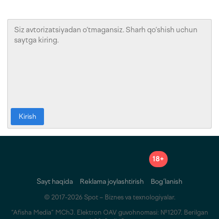
Kirish
18+
Sayt haqida
Reklama joylashtirish
Bog‘lanish
© 2017-2026 Spot – Biznes va texnologiyalar.
“Afisha Media” MChJ. Elektron OAV guvohnomasi: №1207. Berilgan