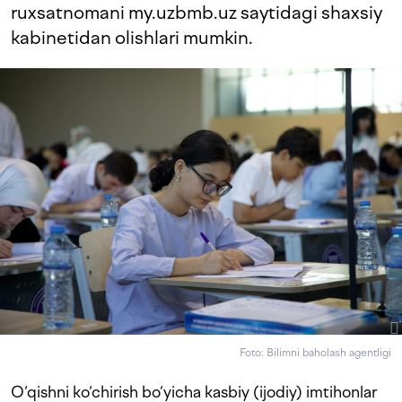
ruxsatnomani my.uzbmb.uz saytidagi shaxsiy
kabinetidan olishlari mumkin.
Foto: Bilimni baholash agentligi
O‘qishni ko‘chirish bo‘yicha kasbiy (ijodiy) imtihonlar