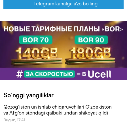
Telegram kanalga a'zo bo‘ling
So‘nggi yangiliklar
Qozog‘iston un ishlab chiqaruvchilari O‘zbekiston
va Afg‘onistondagi qalbaki undan shikoyat qildi
Bugun, 17:41