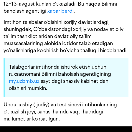
12−13-avgust kunlari o‘tkaziladi. Bu haqda Bilimni
baholash agentligi
xabar berdi
.
Imtihon talabalar o‘qishini xorijiy davlatlardagi,
shuningdek, O‘zbekistondagi xorijiy va nodavlat oliy
ta’lim tashkilotlaridan davlat oliy ta’lim
muassasalarining alohida iqtidor talab etadigan
yo‘nalishlariga ko‘chirish bo‘yicha taalluqli hisoblanadi.
Talabgorlar imtihonda ishtirok etish uchun
ruxsatnomani Bilimni baholash agentligining
my.uzbmb.uz
saytidagi shaxsiy kabinetidan
olishlari mumkin.
Unda kasbiy (ijodiy) va test sinovi imtihonlarining
o‘tkazilish joyi, sanasi hamda vaqti haqidagi
ma’lumotlar ko‘rsatilgan.