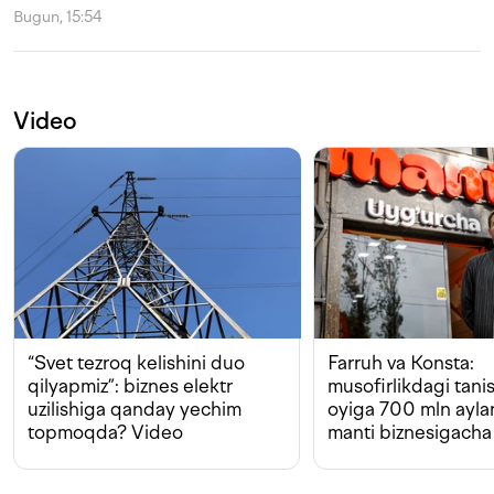
Bugun, 15:54
Video
“Svet tezroq kelishini duo
Farruh va Konsta:
qilyapmiz”: biznes elektr
musofirlikdagi tan
uzilishiga qanday yechim
oyiga 700 mln ayla
topmoqda? Video
manti biznesigacha