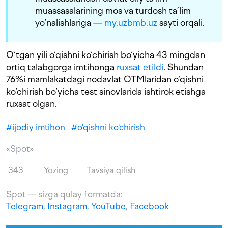
muassasalarining mos va turdosh ta’lim
yo‘nalishlariga —
my.uzbmb.uz
sayti orqali.
O‘tgan yili o‘qishni ko‘chirish bo‘yicha 43 mingdan
ortiq talabgorga imtihonga
ruxsat etildi
. Shundan
76%i mamlakatdagi nodavlat OTMlaridan o‘qishni
ko‘chirish bo‘yicha test sinovlarida ishtirok etishga
ruxsat olgan.
#
ijodiy imtihon
#
o'qishni ko'chirish
«Spot»
343
Yozing
Tavsiya qilish
Spot — sizga qulay formatda:
Telegram
,
Instagram
,
YouTube
,
Facebook