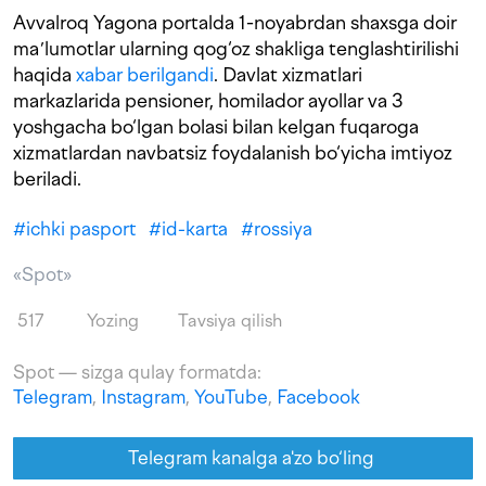
Avvalroq Yagona portalda 1-noyabrdan shaxsga doir
maʼlumotlar ularning qog‘oz shakliga tenglashtirilishi
haqida
xabar berilgandi
. Davlat xizmatlari
markazlarida pensioner, homilador ayollar va 3
yoshgacha bo‘lgan bolasi bilan kelgan fuqaroga
xizmatlardan navbatsiz foydalanish bo‘yicha imtiyoz
beriladi.
#
ichki pasport
#
id-karta
#
rossiya
«Spot»
517
Yozing
Tavsiya qilish
Spot — sizga qulay formatda:
Telegram
,
Instagram
,
YouTube
,
Facebook
Telegram kanalga a'zo bo‘ling