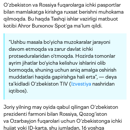
O‘zbekiston va Rossiya fuqarolarga ichki pasportlar
bilan mamlakatga kirishga ruxsat berishni muhokama
qilmoqda. Bu haqda Tashqi ishlar vazirligi matbuot
kotibi Ahror Burxonov Spot’ga ma’lum qildi.
“Ushbu masala bo‘yicha muzokaralar jarayoni
davom etmoqda va zarur davlat ichki
protseduralaridan o‘tmoqda. Hozirda tomonlar
ayrim jihatlar bo‘yicha kelishuv ishlarini olib
bormoqda, shuning uchun aniq amalga oshirish
muddatlari haqida gapirishga hali erta”, — deya
ta’kidladi O‘zbekiston TIV (
Izvestiya
nashridan
iqtibos).
Joriy yilning may oyida qabul qilingan O‘zbekiston
prezidenti farmoni bilan Rossiya, Qozog‘iston
va Ozarbayjon fuqarolari uchun O‘zbekistonga ichki
hujjat yoki ID-karta, shu jumladan, 16 yoshga