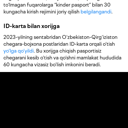
to‘lmagan fuqarolarga “kinder pasport” bilan 30
kungacha kirish rejimini joriy qilish
belgilangandi
.
ID-karta bilan xorijga
2023-yilning sentabridan O‘zbekiston-Qirg‘iziston
chegara-bojxona postlaridan ID-karta orqali o‘tish
yo‘lga qo‘yildi
. Bu xorijga chiqish pasportisiz
chegarani kesib o‘tish va qo‘shni mamlakat hududida
60 kungacha vizasiz bo‘lish imkonini beradi.