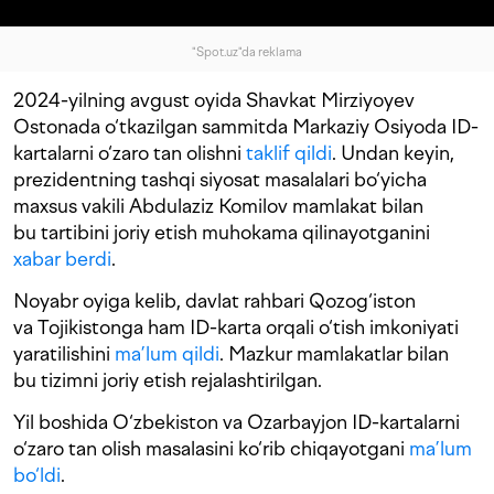
"Spot.uz"da reklama
2024-yilning avgust oyida Shavkat Mirziyoyev
Ostonada o‘tkazilgan sammitda Markaziy Osiyoda ID-
kartalarni o‘zaro tan olishni
taklif qildi
. Undan keyin,
prezidentning tashqi siyosat masalalari bo‘yicha
maxsus vakili Abdulaziz Komilov mamlakat bilan
bu tartibini joriy etish muhokama qilinayotganini
xabar berdi
.
Noyabr oyiga kelib, davlat rahbari Qozog‘iston
va Tojikistonga ham ID-karta orqali o‘tish imkoniyati
yaratilishini
ma’lum qildi
. Mazkur mamlakatlar bilan
bu tizimni joriy etish rejalashtirilgan.
Yil boshida O‘zbekiston va Ozarbayjon ID-kartalarni
o‘zaro tan olish masalasini ko‘rib chiqayotgani
ma’lum
bo‘ldi
.