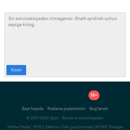
Kirish
18+
Sayt haqida
Reklama joylashtirish
Bog‘lanish
© 2017-2026 Spot – Biznes va texnologiyalar.
“Afisha Media” MChJ. Elektron OAV guvohnomasi: №1207. Berilgan