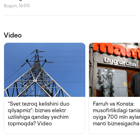
Bugun, 16:00
Video
“Svet tezroq kelishini duo
Farruh va Konsta:
qilyapmiz”: biznes elektr
musofirlikdagi tan
uzilishiga qanday yechim
oyiga 700 mln ayla
topmoqda? Video
manti biznesigacha