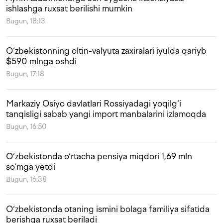
ishlashga ruxsat berilishi mumkin
Bugun, 18:13
O‘zbekistonning oltin-valyuta zaxiralari iyulda qariyb
$590 mlnga oshdi
Bugun, 17:18
Markaziy Osiyo davlatlari Rossiyadagi yoqilg‘i
tanqisligi sabab yangi import manbalarini izlamoqda
Bugun, 16:50
O‘zbekistonda o‘rtacha pensiya miqdori 1,69 mln
so‘mga yetdi
Bugun, 16:38
O‘zbekistonda otaning ismini bolaga familiya sifatida
berishga ruxsat beriladi