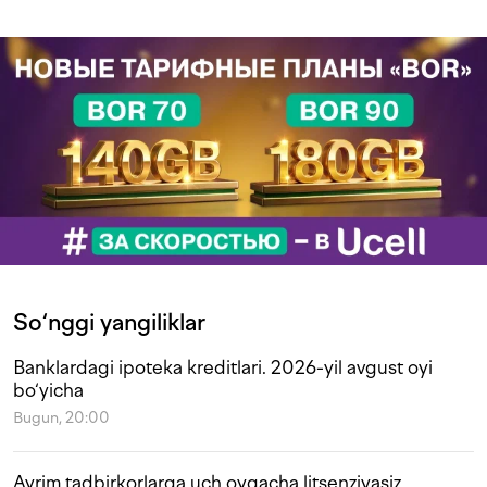
So‘nggi yangiliklar
Banklardagi ipoteka kreditlari. 2026-yil avgust oyi
bo‘yicha
Bugun, 20:00
Ayrim tadbirkorlarga uch oygacha litsenziyasiz