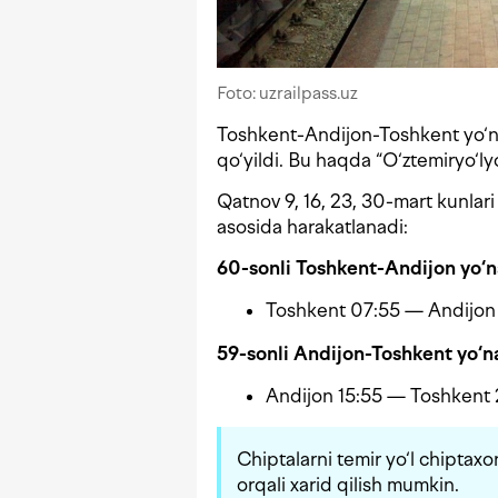
Foto: uzrailpass.uz
Toshkent-Andijon-Toshkent yo‘nal
qo‘yildi. Bu haqda “O‘ztemiryo‘ly
Qatnov 9, 16, 23, 30-mart kunlari
asosida harakatlanadi:
60-sonli Toshkent-Andijon yo‘n
Toshkent 07:55 — Andijon
59-sonli Andijon-Toshkent yo‘na
Andijon 15:55 — Toshkent 
Chiptalarni temir yo‘l chiptax
orqali xarid qilish mumkin.