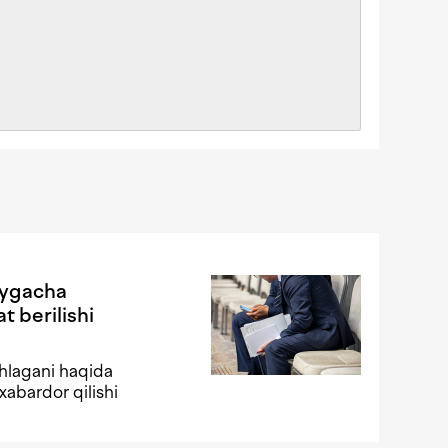
oygacha
t berilishi
shlagani haqida
xabardor qilishi