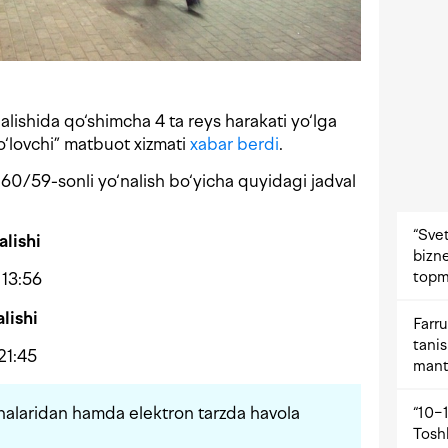
ishida qo‘shimcha 4 ta reys harakati yo‘lga
o‘lovchi” matbuot xizmati
xabar berdi
.
 60/59-sonli yo‘nalish bo‘yicha quyidagi jadval
“Svet
alishi
bizne
topm
 13:56
lishi
Farru
tani
21:45
mant
onalaridan hamda elektron tarzda havola
“10−1
Tosh