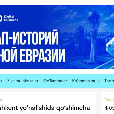
ar
Fikr-mulohazalar
Qo‘llanmalar
Ko‘chmas mulk
Tadbi
Valyut
ot
hkent yo‘nalishida qo‘shimcha
$ U