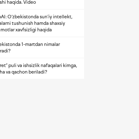
ishi haqida. Video
AI: O‘zbekistonda sun’iy intellekt,
alarni tushunish hamda shaxsiy
motlar xavfsizligi haqida
ekistonda 1-martdan nimalar
radi?
et” puli va ishsizlik nafaqalari kimga,
ha va qachon beriladi?