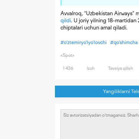
Avvalroq, “Uzbekistan Airways” 
qildi
. U joriy yilning 18-martida
chiptalari uchun amal qiladi.
#
o‘ztemiryo‘lyo‘lovchi
#
qo'shimcha
«Spot»
1 436
Izoh
Tavsiya qilish
Yangiliklarni Tel