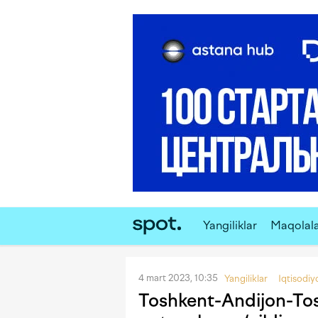
Yangiliklar
Maqolal
4 mart 2023, 10:35
Yangiliklar
Iqtisodiy
Toshkent-Andijon-Tos