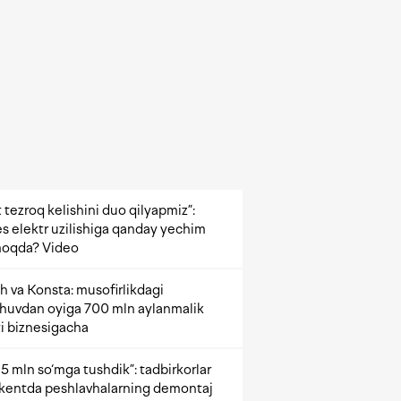
 tezroq kelishini duo qilyapmiz”:
s elektr uzilishiga qanday yechim
oqda? Video
h va Konsta: musofirlikdagi
shuvdan oyiga 700 mln aylanmalik
i biznesigacha
5 mln so‘mga tushdik”: tadbirkorlar
kentda peshlavhalarning demontaj