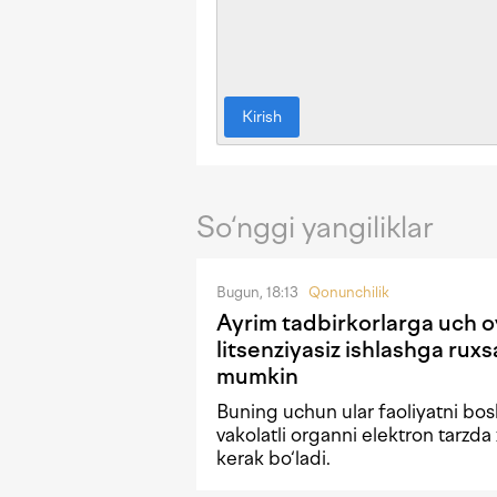
Kirish
So‘nggi yangiliklar
Bugun, 18:13
Qonunchilik
Ayrim tadbirkorlarga uch 
litsenziyasiz ishlashga ruxsa
mumkin
Buning uchun ular faoliyatni bo
vakolatli organni elektron tarzda 
kerak bo‘ladi.