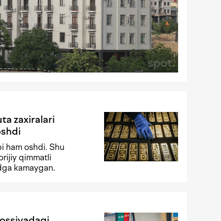
ta zaxiralari
oshdi
ibi ham oshdi. Shu
rijiy qimmatli
lrdga kamaygan.
Rossiyadagi