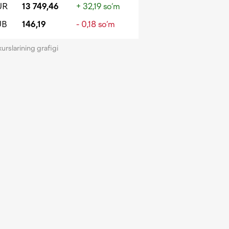
UR
13 749,46
+ 32,19 so‘m
UB
146,19
- 0,18 so‘m
kurslarining grafigi