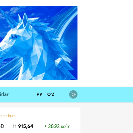
rlar
РУ
O‘Z
alar kursi
SD
11 915,64
+ 28,92 so‘m