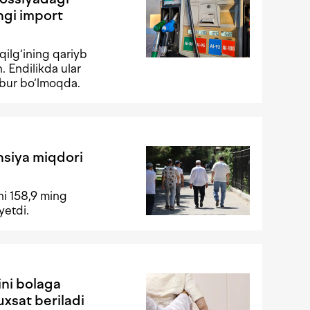
angi import
oqilg‘ining qariyb
 Endilikda ular
jbur bo‘lmoqda.
nsiya miqdori
ni 158,9 ming
yetdi.
ini bolaga
uxsat beriladi