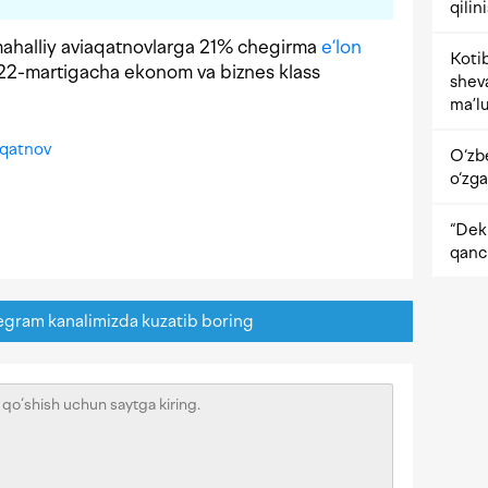
qilin
mahalliy aviaqatnovlarga 21% chegirma
e’lon
Kotib
n 22-martigacha ekonom va biznes klass
shev
ma’lu
 qatnov
O‘zb
o‘zga
“Dekr
qanc
egram kanalimizda kuzatib boring