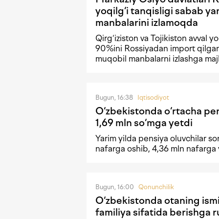
yoqilg‘i tanqisligi sabab y
manbalarini izlamoqda
Qirg‘iziston va Tojikiston avval y
90%ini Rossiyadan import qilgan.
muqobil manbalarni izlashga ma
Bugun, 16:38
Iqtisodiyot
O‘zbekistonda o‘rtacha pe
1,69 mln so‘mga yetdi
Yarim yilda pensiya oluvchilar so
nafarga oshib, 4,36 mln nafarga 
Bugun, 16:00
Qonunchilik
O‘zbekistonda otaning ism
familiya sifatida berishga r