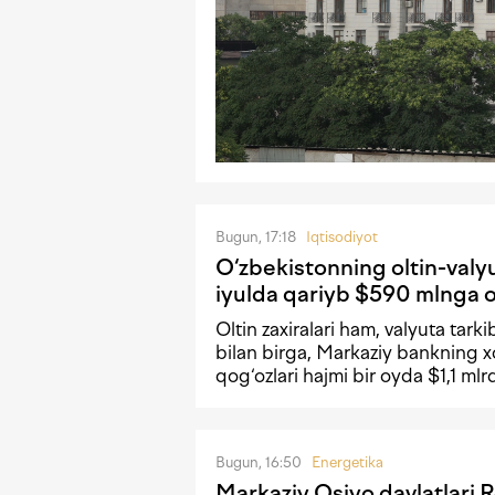
Bugun, 17:18
Iqtisodiyot
O‘zbekistonning oltin-valyu
iyulda qariyb $590 mlnga 
Oltin zaxiralari ham, valyuta tark
bilan birga, Markaziy bankning xo
qog‘ozlari hajmi bir oyda $1,1 m
Bugun, 16:50
Energetika
Markaziy Osiyo davlatlari 