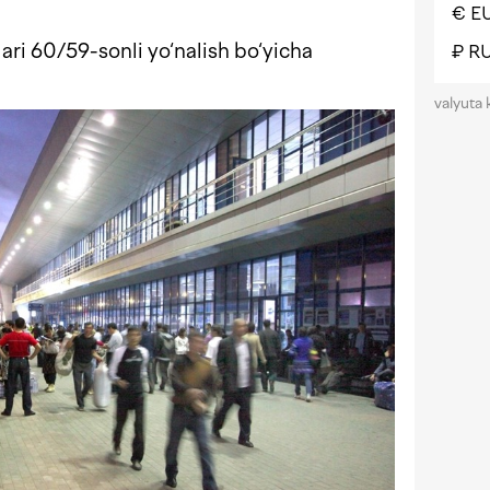
€ E
ari 60/59-sonli yo‘nalish bo‘yicha
₽ R
valyuta 