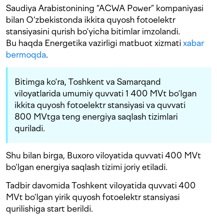
Saudiya Arabistonining “ACWA Power” kompaniyasi
bilan O‘zbekistonda ikkita quyosh fotoelektr
stansiyasini qurish bo‘yicha bitimlar imzolandi.
Bu haqda Energetika vazirligi matbuot xizmati
xabar
bermoqda
.
Bitimga ko‘ra, Toshkent va Samarqand
viloyatlarida umumiy quvvati 1 400 MVt bo‘lgan
ikkita quyosh fotoelektr stansiyasi va quvvati
800 MVtga teng energiya saqlash tizimlari
quriladi.
Shu bilan birga, Buxoro viloyatida quvvati 400 MVt
bo‘lgan energiya saqlash tizimi joriy etiladi.
Tadbir davomida Toshkent viloyatida quvvati 400
MVt bo‘lgan yirik quyosh fotoelektr stansiyasi
qurilishiga start berildi.