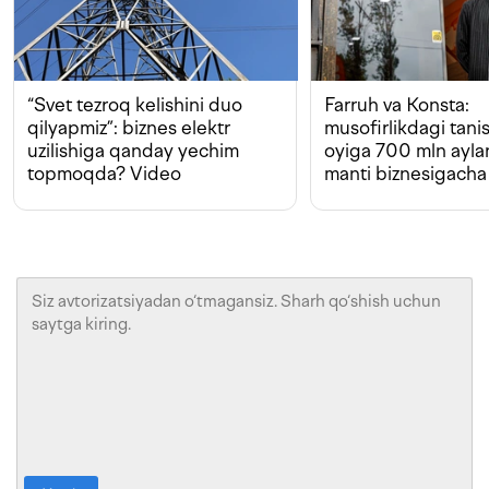
“Svet tezroq kelishini duo
Farruh va Konsta:
qilyapmiz”: biznes elektr
musofirlikdagi tan
uzilishiga qanday yechim
oyiga 700 mln ayla
topmoqda? Video
manti biznesigacha