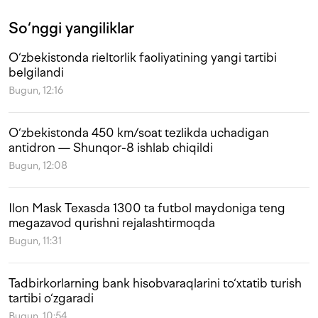
So‘nggi yangiliklar
O‘zbekistonda rieltorlik faoliyatining yangi tartibi
belgilandi
Bugun, 12:16
O‘zbekistonda 450 km/soat tezlikda uchadigan
antidron — Shunqor-8 ishlab chiqildi
Bugun, 12:08
Ilon Mask Texasda 1300 ta futbol maydoniga teng
megazavod qurishni rejalashtirmoqda
Bugun, 11:31
Tadbirkorlarning bank hisobvaraqlarini to‘xtatib turish
tartibi o‘zgaradi
Bugun, 10:54