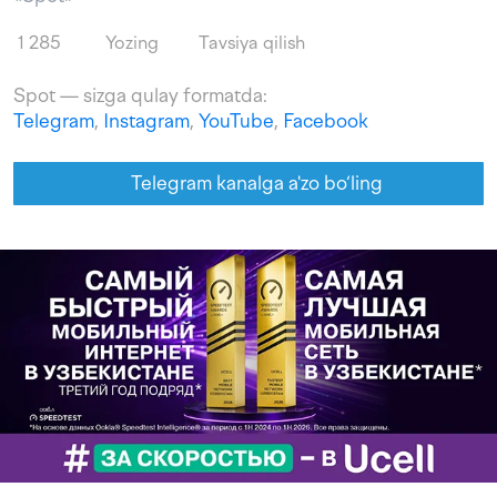
1 285
Yozing
Tavsiya qilish
Spot — sizga qulay formatda:
Telegram
,
Instagram
,
YouTube
,
Facebook
Telegram kanalga a'zo bo‘ling