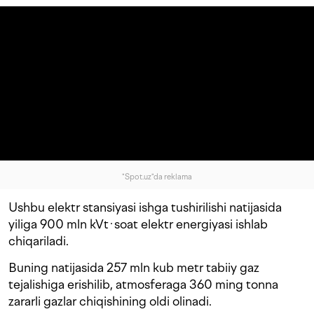
"Spot.uz"da reklama
Ushbu elektr stansiyasi ishga tushirilishi natijasida
yiliga 900 mln kVt·soat elektr energiyasi ishlab
chiqariladi.
Buning natijasida 257 mln kub metr tabiiy gaz
tejalishiga erishilib, atmosferaga 360 ming tonna
zararli gazlar chiqishining oldi olinadi.