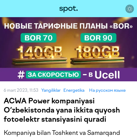
6 mart 2023, 11:53
Yangiliklar
Energetika
На русском языке
ACWA Power kompaniyasi
O‘zbekistonda yana ikkita quyosh
fotoelektr stansiyasini quradi
Kompaniya bilan Toshkent va Samarqand