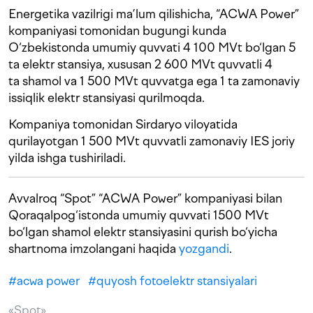
Energetika vazilrigi ma’lum qilishicha, “ACWA Power”
kompaniyasi tomonidan bugungi kunda
O‘zbekistonda umumiy quvvati 4 100 MVt bo‘lgan 5
ta elektr stansiya, xususan 2 600 MVt quvvatli 4
ta shamol va 1 500 MVt quvvatga ega 1 ta zamonaviy
issiqlik elektr stansiyasi qurilmoqda.
Kompaniya tomonidan Sirdaryo viloyatida
qurilayotgan 1 500 MVt quvvatli zamonaviy IES joriy
yilda ishga tushiriladi.
Avvalroq “Spot” “ACWA Power” kompaniyasi bilan
Qoraqalpog‘istonda umumiy quvvati 1500 MVt
bo‘lgan shamol elektr stansiyasini qurish bo‘yicha
shartnoma imzolangani haqida
yozgandi
.
#
acwa power
#
quyosh fotoelektr stansiyalari
«Spot»