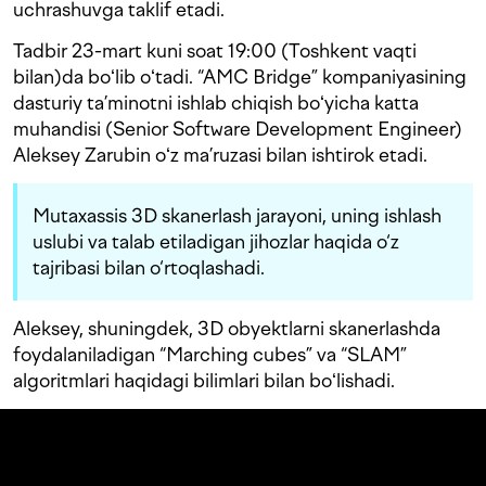
uchrashuvga taklif etadi.
Tadbir 23-mart kuni soat 19:00 (Toshkent vaqti
bilan)da boʻlib oʻtadi. “AMC Bridge” kompaniyasining
dasturiy ta’minotni ishlab chiqish boʻyicha katta
muhandisi (Senior Software Development Engineer)
Aleksey Zarubin oʻz ma’ruzasi bilan ishtirok etadi.
Mutaxassis 3D skanerlash jarayoni, uning ishlash
uslubi va talab etiladigan jihozlar haqida o‘z
tajribasi bilan o‘rtoqlashadi.
Aleksey, shuningdek, 3D obyektlarni skanerlashda
foydalaniladigan “Marching cubes” va “SLAM”
algoritmlari haqidagi bilimlari bilan boʻlishadi.