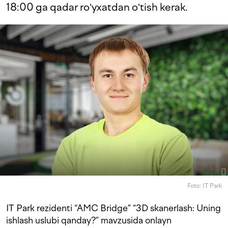
18:00 ga qadar roʻyxatdan oʻtish kerak.
Foto: IT Park
IT Park rezidenti “AMC Bridge” “3D skanerlash: Uning
ishlash uslubi qanday?” mavzusida onlayn