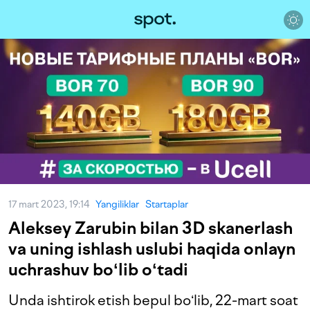
17 mart 2023, 19:14
Yangiliklar
Startaplar
Aleksey Zarubin bilan 3D skanerlash
va uning ishlash uslubi haqida onlayn
uchrashuv boʻlib oʻtadi
Unda ishtirok etish bepul boʻlib, 22-mart soat