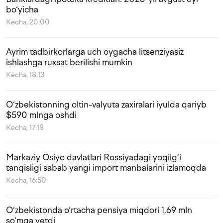
bo‘yicha
Kecha, 20:00
Ayrim tadbirkorlarga uch oygacha litsenziyasiz
ishlashga ruxsat berilishi mumkin
Kecha, 18:13
O‘zbekistonning oltin-valyuta zaxiralari iyulda qariyb
$590 mlnga oshdi
Kecha, 17:18
Markaziy Osiyo davlatlari Rossiyadagi yoqilg‘i
tanqisligi sabab yangi import manbalarini izlamoqda
Kecha, 16:50
O‘zbekistonda o‘rtacha pensiya miqdori 1,69 mln
so‘mga yetdi