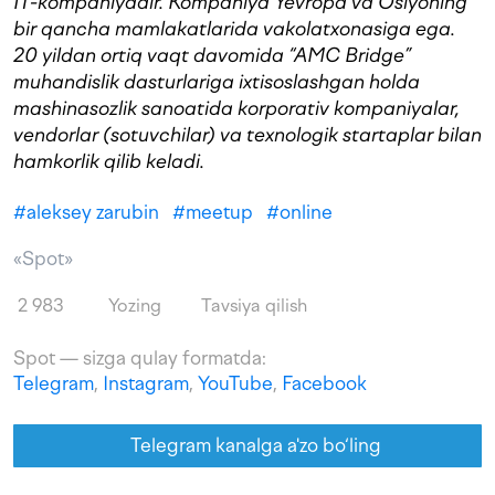
IT-kompaniyadir. Kompaniya Yevropa va Osiyoning
bir qancha mamlakatlarida vakolatxonasiga ega.
20 yildan ortiq vaqt davomida “AMC Bridge”
muhandislik dasturlariga ixtisoslashgan holda
mashinasozlik sanoatida korporativ kompaniyalar,
vendorlar (sotuvchilar) va texnologik startaplar bilan
hamkorlik qilib keladi.
#
aleksey zarubin
#
meetup
#
online
«Spot»
2 983
Yozing
Tavsiya qilish
Spot — sizga qulay formatda:
Telegram
,
Instagram
,
YouTube
,
Facebook
Telegram kanalga a'zo bo‘ling