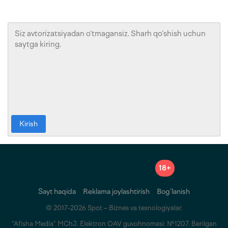
Kirish
18+
Sayt haqida
Reklama joylashtirish
Bog‘lanish
© 2017-2026 Spot – Biznes va texnologiyalar.
“Afisha Media” MChJ. Elektron OAV guvohnomasi: №1207. Berilgan