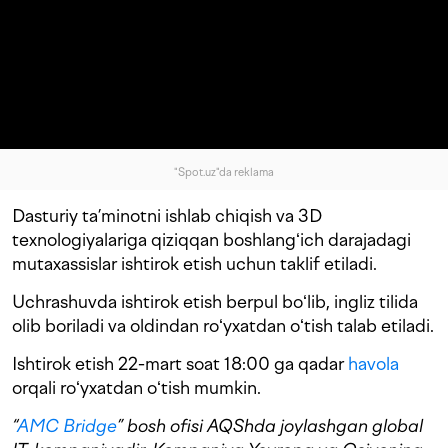
"Spot.uz"da reklama
Dasturiy ta’minotni ishlab chiqish va 3D
texnologiyalariga qiziqqan boshlangʻich darajadagi
mutaxassislar ishtirok etish uchun taklif etiladi.
Uchrashuvda ishtirok etish berpul boʻlib, ingliz tilida
olib boriladi va oldindan roʻyxatdan oʻtish talab etiladi.
Ishtirok etish 22-mart soat 18:00 ga qadar
havola
orqali roʻyxatdan oʻtish mumkin.
“
AMC Bridge
” bosh ofisi AQShda joylashgan global