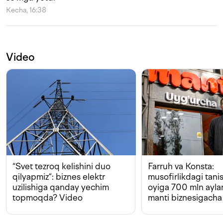
Kecha, 16:38
Video
“Svet tezroq kelishini duo
Farruh va Konsta:
qilyapmiz”: biznes elektr
musofirlikdagi tan
uzilishiga qanday yechim
oyiga 700 mln ayla
topmoqda? Video
manti biznesigacha