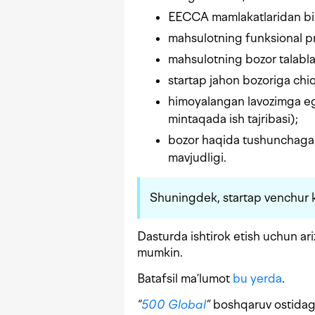
EECCA mamlakatlaridan bir
mahsulotning funksional pr
mahsulotning bozor talablar
startap jahon bozoriga chiq
himoyalangan lavozimga ega
mintaqada ish tajribasi);
bozor haqida tushunchaga e
mavjudligi.
Shuningdek, startap venchur ka
Dasturda ishtirok etish uchun ar
mumkin.
Batafsil ma’lumot
bu yerda
.
“
500 Global
”
boshqaruv ostidagi 