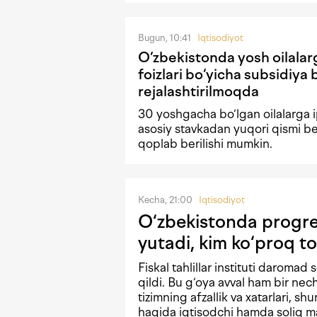
Bugun, 10:41
Iqtisodiyot
O‘zbekistonda yosh oilalar
foizlari bo‘yicha subsidiya 
rejalashtirilmoqda
30 yoshgacha bo‘lgan oilalarga i
asosiy stavkadan yuqori qismi b
qoplab berilishi mumkin.
Kecha, 21:00
Iqtisodiyot
O‘zbekistonda progres
yutadi, kim ko‘proq to
Fiskal tahlillar instituti daromad 
qildi. Bu g‘oya avval ham bir n
tizimning afzallik va xatarlari, shu
haqida iqtisodchi hamda soliq mas