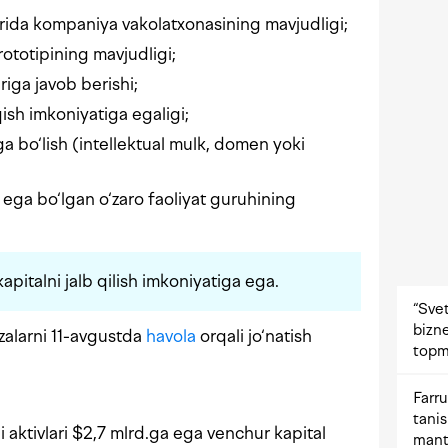
ida kompaniya vakolatxonasining mavjudligi;
ototipining mavjudligi;
iga javob berishi;
ish imkoniyatiga egaligi;
 bo‘lish (intellektual mulk, domen yoki
ga bo‘lgan o‘zaro faoliyat guruhining
pitalni jalb qilish imkoniyatiga ega.
“Svet
bizne
izalarni 11-avgustda
havola
orqali jo‘natish
topm
Farru
tani
aktivlari $2,7 mlrd.ga ega venchur kapital
mant