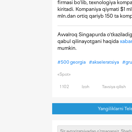
firmasi bo‘lib, texnologiya komp
kiritadi. Kompaniya qiymati $1 m
mln.dan ortiq qariyb 150 ta kompa
Avvalroq Singapurda o‘tkaziladi
qabul qilinayotgani haqida
xabar
mumkin.
#
500 georgia
#
akseleratsiya
#
gru
«Spot»
1 102
Izoh
Tavsiya qilish
Yangiliklarni Tel