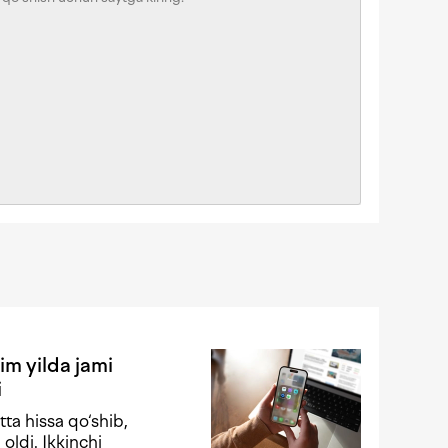
im yilda jami
i
ta hissa qo‘shib,
oldi. Ikkinchi