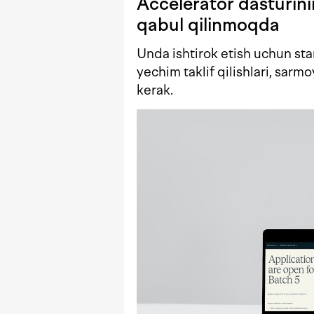
Accelerator dasturinin
qabul qilinmoqda
Unda ishtirok etish uchun st
yechim taklif qilishlari, sarm
kerak.