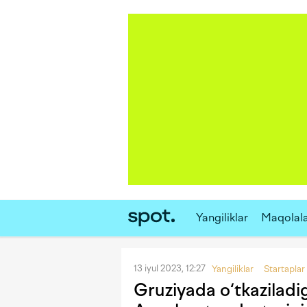
Yangiliklar
Maqolal
13 iyul 2023, 12:27
Yangiliklar
Startaplar
Gruziyada o‘tkazilad