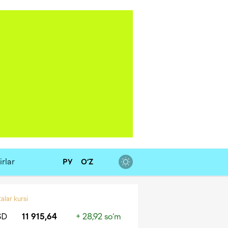
rlar
РУ
O‘Z
alar kursi
SD
11 915,64
+ 28,92 so‘m