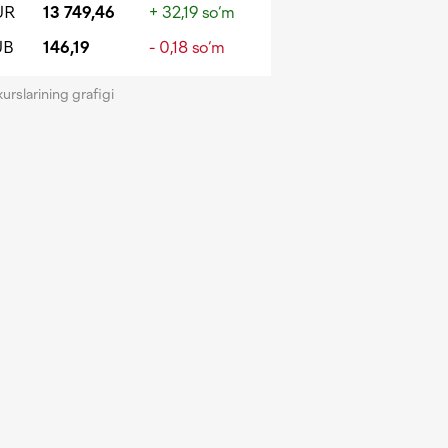
UR
13 749,46
+ 32,19 so‘m
UB
146,19
- 0,18 so‘m
kurslarining grafigi