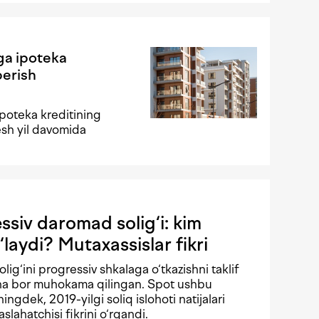
ga ipoteka
berish
poteka kreditining
esh yil davomida
siv daromad solig‘i: kim
‘laydi? Mutaxassislar fikri
solig‘ini progressiv shkalaga o‘tkazishni taklif
echa bor muhokama qilingan. Spot ushbu
ningdek, 2019-yilgi soliq islohoti natijalari
lahatchisi fikrini o‘rgandi.