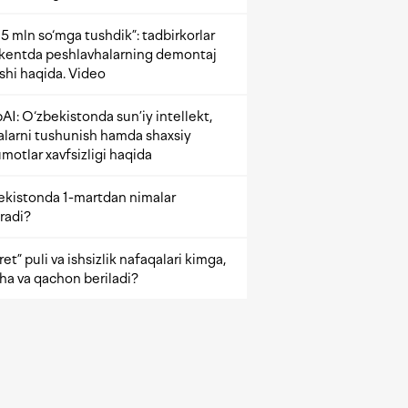
5 mln so‘mga tushdik”: tadbirkorlar
kentda peshlavhalarning demontaj
ishi haqida. Video
AI: O‘zbekistonda sun’iy intellekt,
alarni tushunish hamda shaxsiy
motlar xavfsizligi haqida
ekistonda 1-martdan nimalar
radi?
et” puli va ishsizlik nafaqalari kimga,
ha va qachon beriladi?