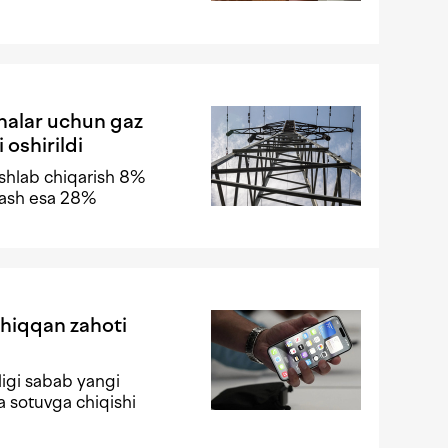
nalar uchun gaz
 oshirildi
ishlab chiqarish 8%
mlash esa 28%
chiqqan zahoti
lligi sabab yangi
 sotuvga chiqishi