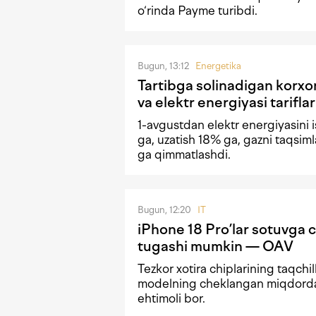
o‘rinda Payme turibdi.
Bugun, 13:12
Energetika
Tartibga solinadigan korxo
va elektr energiyasi tariflari
1-avgustdan elektr energiyasini 
ga, uzatish 18% ga, gazni taqsi
ga qimmatlashdi.
Bugun, 12:20
IT
iPhone 18 Pro’lar sotuvga 
tugashi mumkin — OAV
Tezkor xotira chiplarining taqchi
modelning cheklangan miqdorda
ehtimoli bor.