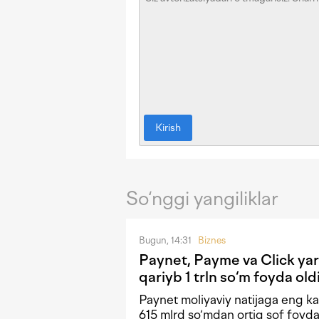
Kirish
So‘nggi yangiliklar
Bugun, 14:31
Biznes
Paynet, Payme va Click yar
qariyb 1 trln so‘m foyda old
Paynet moliyaviy natijaga eng kat
615 mlrd so‘mdan ortiq sof foyda 