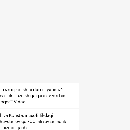
 tezroq kelishini duo qilyapmiz”:
s elektr uzilishiga qanday yechim
oqda? Video
h va Konsta: musofirlikdagi
shuvdan oyiga 700 mln aylanmalik
i biznesigacha