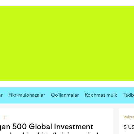
ar
Fikr-mulohazalar
Qo‘llanmalar
Ko‘chmas mulk
Tadbi
Valyut
IT
igan 500 Global Investment
$ U