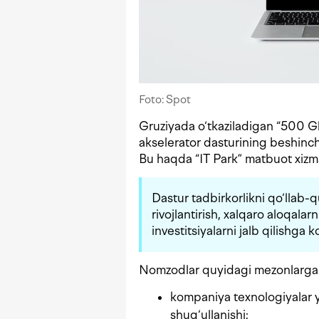
Foto: Spot
Gruziyada o‘tkaziladigan “500 G
akselerator dasturining beshinchi
Bu haqda “IT Park” matbuot xizm
Dastur tadbirkorlikni qo‘llab-q
rivojlantirish, xalqaro aloqalarn
investitsiyalarni jalb qilishga
Nomzodlar quyidagi mezonlarga m
kompaniya texnologiyalar y
shug‘ullanishi;