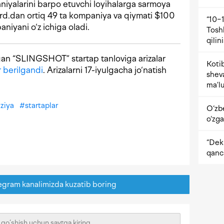
aniyalarini barpo etuvchi loyihalarga sarmoya
lrd.dan ortiq 49 ta kompaniya va qiymati $100
“10−1
niyani o‘z ichiga oladi.
Tosh
qilin
gan “SLINGSHOT” startap tanloviga arizalar
Kotib
 berilgandi
. Arizalarni 17-iyulgacha jo‘natish
shev
ma’lu
ziya
#
startaplar
O‘zb
o‘zga
“Dekr
qanc
egram kanalimizda kuzatib boring