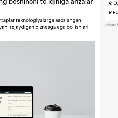
g beshinchi to‘lqiniga arizalar
€ E
₽ R
artaplar texnologiyalarga asoslangan
valyuta 
oyani tejaydigan biznesga ega bo‘lishlari