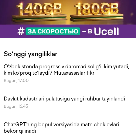
So‘nggi yangiliklar
O‘zbekistonda progressiv daromad solig‘i: kim yutadi,
kim ko‘proq to‘laydi? Mutaxassislar fikri
Bugun, 17:00
Davlat kadastrlari palatasiga yangi rahbar tayinlandi
Bugun, 16:45
ChatGPT’ning bepul versiyasida matn cheklovlari
bekor qilinadi