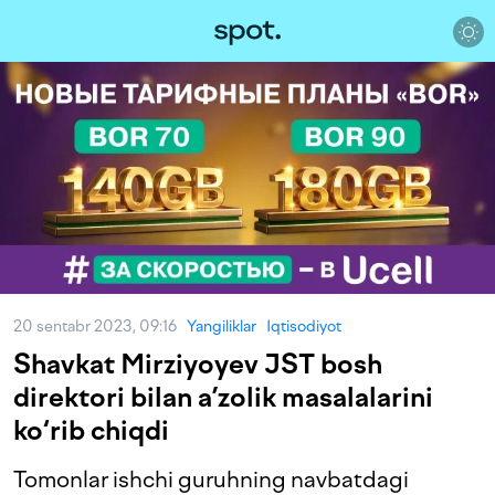
20 sentabr 2023, 09:16
Yangiliklar
Iqtisodiyot
Shavkat Mirziyoyev JST bosh
direktori bilan a’zolik masalalarini
ko‘rib chiqdi
Tomonlar ishchi guruhning navbatdagi