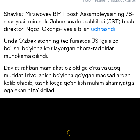
Foto: Prezident matbuot xizmati
Shavkat Mirziyoyev BMT Bosh Assambleyasining 78-
sessiyasi doirasida Jahon savdo tashkiloti (JST) bosh
direktori Ngozi Okonjo-Iveala bilan
uchrashdi
.
Unda O‘zbekistonning tez fursatda JSTga a’zo
bo‘lishi bo‘yicha ko‘rilayotgan chora-tadbirlar
muhokama qilindi.
Davlat rahbari mamlakat o‘z oldiga o‘rta va uzoq
muddatli rivojlanish bo‘yicha qo‘ygan maqsadlardan
kelib chiqib, tashkilotga qo‘shilish muhim ahamiyatga
ega ekanini ta’kidladi.