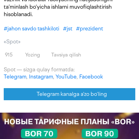
ta’minlash bo‘yicha ishlarni muvofiqlashtirish
hisoblanadi.
#
jahon savdo tashkiloti
#
jst
#
prezident
«Spot»
915
Yozing
Tavsiya qilish
Spot — sizga qulay formatda:
Telegram
,
Instagram
,
YouTube
,
Facebook
Telegram kanalga a'zo bo‘ling