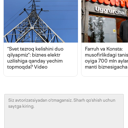
“Svet tezroq kelishini duo
Farruh va Konsta:
qilyapmiz”: biznes elektr
musofirlikdagi tan
uzilishiga qanday yechim
oyiga 700 mln ayla
topmoqda? Video
manti biznesigacha