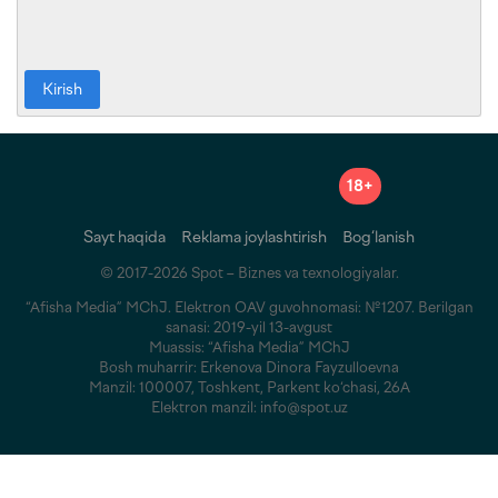
Kirish
18+
Sayt haqida
Reklama joylashtirish
Bog‘lanish
© 2017-2026 Spot – Biznes va texnologiyalar.
“Afisha Media” MChJ. Elektron OAV guvohnomasi: №1207. Berilgan
sanasi: 2019-yil 13-avgust
Muassis: “Afisha Media” MChJ
Bosh muharrir: Erkenova Dinora Fayzulloevna
Manzil: 100007, Toshkent, Parkent ko‘chasi, 26A
Elektron manzil: info@spot.uz