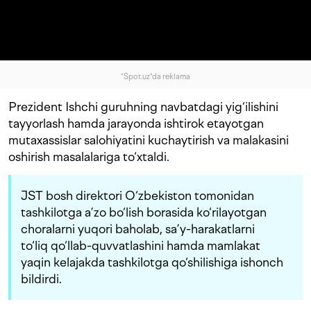
"Spot.uz"da reklama
Prezident Ishchi guruhning navbatdagi yig‘ilishini
tayyorlash hamda jarayonda ishtirok etayotgan
mutaxassislar salohiyatini kuchaytirish va malakasini
oshirish masalalariga to‘xtaldi.
JST bosh direktori O‘zbekiston tomonidan
tashkilotga a’zo bo‘lish borasida ko‘rilayotgan
choralarni yuqori baholab, sa’y-harakatlarni
to‘liq qo‘llab-quvvatlashini hamda mamlakat
yaqin kelajakda tashkilotga qo‘shilishiga ishonch
bildirdi.