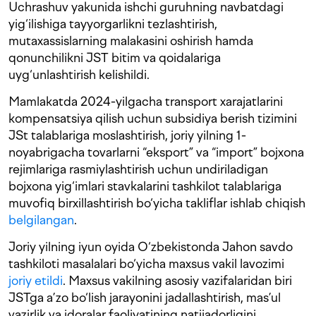
Uchrashuv yakunida ishchi guruhning navbatdagi
yig‘ilishiga tayyorgarlikni tezlashtirish,
mutaxassislarning malakasini oshirish hamda
qonunchilikni JST bitim va qoidalariga
uyg‘unlashtirish kelishildi.
Mamlakatda 2024-yilgacha transport xarajatlarini
kompensatsiya qilish uchun subsidiya berish tizimini
JSt talablariga moslashtirish, joriy yilning 1-
noyabrigacha tovarlarni “eksport” va “import” bojxona
rejimlariga rasmiylashtirish uchun undiriladigan
bojxona yig‘imlari stavkalarini tashkilot talablariga
muvofiq birxillashtirish bo‘yicha takliflar ishlab chiqish
belgilangan
.
Joriy yilning iyun oyida O‘zbekistonda Jahon savdo
tashkiloti masalalari bo‘yicha maxsus vakil lavozimi
joriy etildi
. Maxsus vakilning asosiy vazifalaridan biri
JSTga a’zo bo‘lish jarayonini jadallashtirish, mas’ul
vazirlik va idoralar faoliyatining natijadorligini