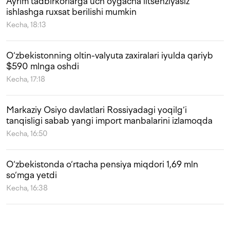
Ayrim tadbirkorlarga uch oygacha litsenziyasiz
ishlashga ruxsat berilishi mumkin
Kecha, 18:13
O‘zbekistonning oltin-valyuta zaxiralari iyulda qariyb
$590 mlnga oshdi
Kecha, 17:18
Markaziy Osiyo davlatlari Rossiyadagi yoqilg‘i
tanqisligi sabab yangi import manbalarini izlamoqda
Kecha, 16:50
O‘zbekistonda o‘rtacha pensiya miqdori 1,69 mln
so‘mga yetdi
Kecha, 16:38