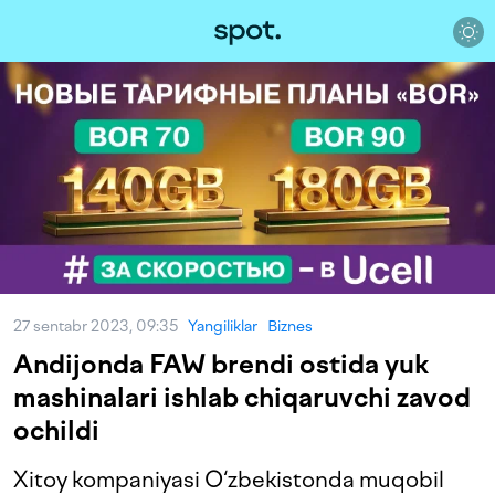
27 sentabr 2023, 09:35
Yangiliklar
Biznes
Andijonda FAW brendi ostida yuk
mashinalari ishlab chiqaruvchi zavod
ochildi
Xitoy kompaniyasi O‘zbekistonda muqobil