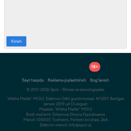
Kirish
18+
Sayt haqida
Reklama joylashtirish
Bog‘lanish
© 2017-2026 Spot – Biznes va texnologiyalar.
“Afisha Media” MChJ. Elektron OAV guvohnomasi: №1207. Berilgan
sanasi: 2019-yil 13-avgust
Muassis: “Afisha Media” MChJ
Bosh muharrir: Erkenova Dinora Fayzulloevna
Manzil: 100007, Toshkent, Parkent ko‘chasi, 26A
Elektron manzil: info@spot.uz