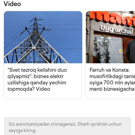
Video
“Svet tezroq kelishini duo
Farruh va Konsta:
qilyapmiz”: biznes elektr
musofirlikdagi tan
uzilishiga qanday yechim
oyiga 700 mln ayla
topmoqda? Video
manti biznesigacha