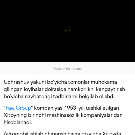
"Spot.uz"da reklama
Uchrashuv yakuni bo‘yicha tomonlar muhokama
qilingan loyihalar doirasida hamkorlikni kengaytirish
bo‘yicha navbatdagi tadbirlarni belgilab olishdi.
“
Faw Group
” kompaniyasi 1953-yili tashkil etilgan
Xitoyning birinchi mashinasozlik kompaniyalaridan
hisoblanadi.
Avtomobil ishlab chiqarish hajmi bo‘yicha Xitoyda