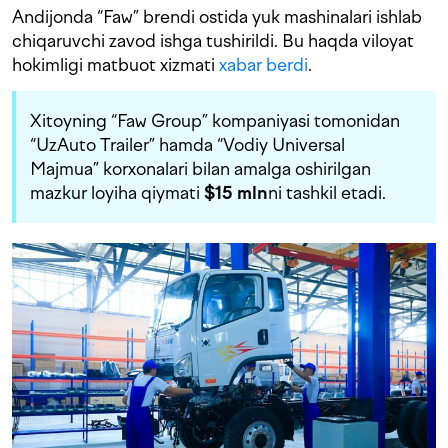
Andijonda “Faw” brendi ostida yuk mashinalari ishlab
chiqaruvchi zavod ishga tushirildi. Bu haqda viloyat
hokimligi matbuot xizmati
xabar berdi
.
Xitoyning “Faw Group” kompaniyasi tomonidan
“UzAuto Trailer” hamda “Vodiy Universal
Majmua” korxonalari bilan amalga oshirilgan
mazkur loyiha qiymati
$15 mln
ni tashkil etadi.