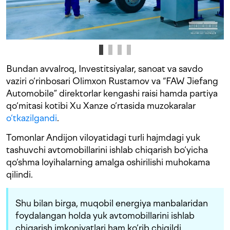
Bundan avvalroq, Investitsiyalar, sanoat va savdo
vaziri o‘rinbosari Olimxon Rustamov va “FAW Jiefang
Automobile” direktorlar kengashi raisi hamda partiya
qo‘mitasi kotibi Xu Xanze o‘rtasida muzokaralar
o‘tkazilgandi
.
Tomonlar Andijon viloyatidagi turli hajmdagi yuk
tashuvchi avtomobillarini ishlab chiqarish bo‘yicha
qo‘shma loyihalarning amalga oshirilishi muhokama
qilindi.
Shu bilan birga, muqobil energiya manbalaridan
foydalangan holda yuk avtomobillarini ishlab
chiqarish imkoniyatlari ham ko‘rib chiqildi.