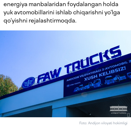
energiya manbalaridan foydalangan holda
yuk avtomobillarini ishlab chiqarishni yo‘lga
qo‘yishni rejalashtirmoqda.
Foto: Andijon viloyati hokimligi