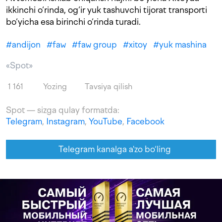
ikkinchi o‘rinda, og‘ir yuk tashuvchi tijorat transporti
bo‘yicha esa birinchi o‘rinda turadi.
#
andijon
#
faw
#
faw group
#
xitoy
#
yuk mashina
«Spot»
1 161
Yozing
Tavsiya qilish
Spot — sizga qulay formatda:
Telegram
,
Instagram
,
YouTube
,
Facebook
Telegram kanalga a'zo bo‘ling