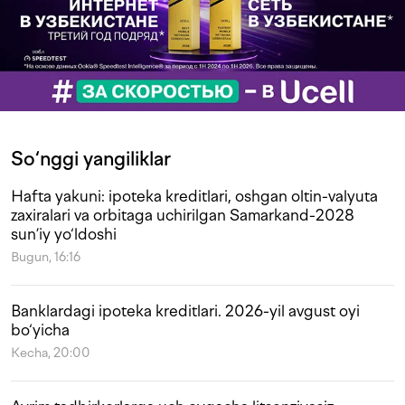
So‘nggi yangiliklar
Hafta yakuni: ipoteka kreditlari, oshgan oltin-valyuta
zaxiralari va orbitaga uchirilgan Samarkand-2028
sun’iy yo‘ldoshi
Bugun, 16:16
Banklardagi ipoteka kreditlari. 2026-yil avgust oyi
bo‘yicha
Kecha, 20:00