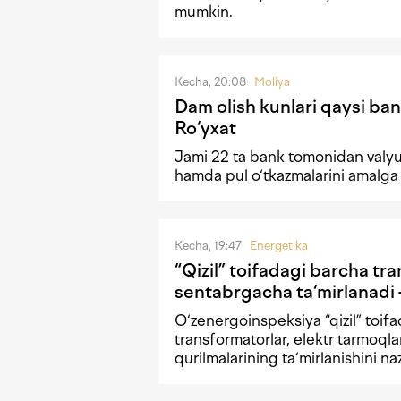
mumkin.
Kecha, 20:08
Moliya
Dam olish kunlari qaysi ban
Ro‘yxat
Jami 22 ta bank tomonidan valyu
hamda pul o‘tkazmalarini amalga
Kecha, 19:47
Energetika
“Qizil” toifadagi barcha tr
sentabrgacha ta‘mirlanad
O‘zenergoinspeksiya “qizil” toif
transformatorlar, elektr tarmoqla
qurilmalarining ta‘mirlanishini naz