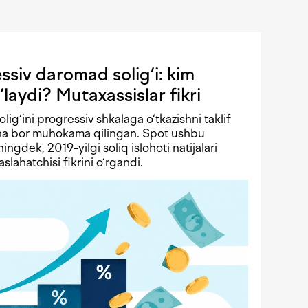
siv daromad solig‘i: kim
‘laydi? Mutaxassislar fikri
solig‘ini progressiv shkalaga o‘tkazishni taklif
echa bor muhokama qilingan. Spot ushbu
ningdek, 2019-yilgi soliq islohoti natijalari
lahatchisi fikrini o‘rgandi.