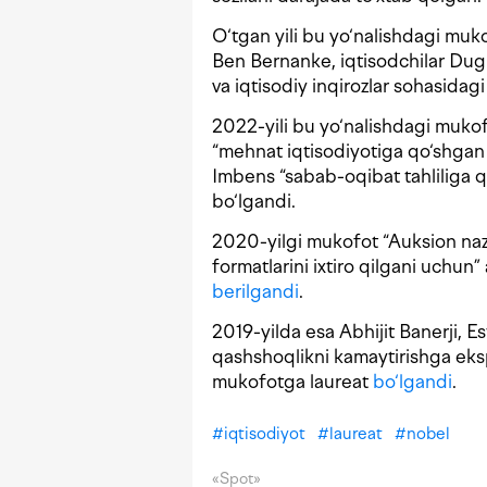
O
‘tgan yili bu
yo‘nalishdagi muk
Ben Bernanke, iqtisodchilar Dug
va iqtisodiy inqirozlar sohasidag
2022-
yili bu
yo‘nalishdagi mukof
“mehnat iqtisodiyotiga qo‘shgan 
Imbens “sabab-oqibat tahliliga 
bo‘lgandi.
2020-yilgi mukofot “Auksion naza
formatlarini ixtiro qilgani uchun
berilgandi
.
2019-yilda esa Abhijit Banerji, 
qashshoqlikni kamaytirishga ek
mukofotga laureat
bo‘lgandi
.
#
iqtisodiyot
#
laureat
#
nobel
«Spot»