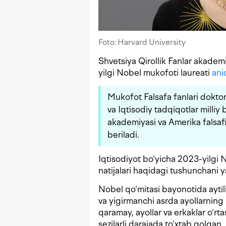
Foto: Harvard University
Shvetsiya Qirollik Fanlar akadem
yilgi Nobel mukofoti laureati
ani
Mukofot
Falsafa fanlari doktor
va Iqtisodiy tadqiqotlar milliy 
akademiyasi va Amerika falsafi
beriladi.
Iqtisodiyot bo‘yicha 2023-yilgi
natijalari haqidagi tushunchani y
Nobel qo‘mitasi bayonotida aytili
va yigirmanchi asrda ayollarnin
qaramay, ayollar va erkaklar o‘r
sezilarli darajada to‘xtab qolgan.