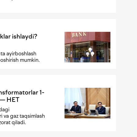
klar ishlaydi?
ta ayirboshlash
 oshirish mumkin.
ansformatorlar 1-
i — HET
adagi
ri va gaz taqsimlash
orat qiladi.