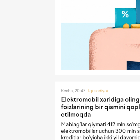
Kecha, 20:47
Iqtisodiyot
Elektromobil xaridiga olin
foizlarining bir qismini qopl
etilmoqda
Mablag‘lar qiymati 412 mln so‘m
elektromobillar uchun 300 mln s
kreditlar bo‘yicha ikki yil davomi