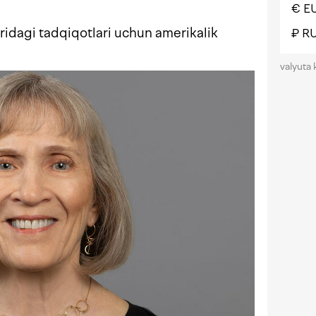
€ E
idagi tadqiqotlari uchun amerikalik
₽ R
valyuta 