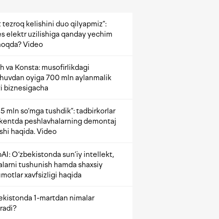
 tezroq kelishini duo qilyapmiz”:
s elektr uzilishiga qanday yechim
oqda? Video
h va Konsta: musofirlikdagi
shuvdan oyiga 700 mln aylanmalik
i biznesigacha
5 mln so‘mga tushdik”: tadbirkorlar
kentda peshlavhalarning demontaj
ishi haqida. Video
AI: O‘zbekistonda sun’iy intellekt,
alarni tushunish hamda shaxsiy
motlar xavfsizligi haqida
ekistonda 1-martdan nimalar
radi?