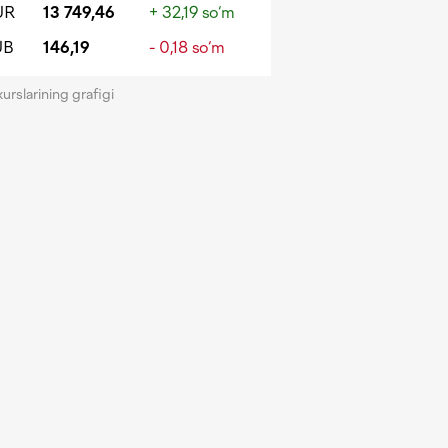
UR
13 749,46
+ 32,19 so‘m
UB
146,19
- 0,18 so‘m
kurslarining grafigi