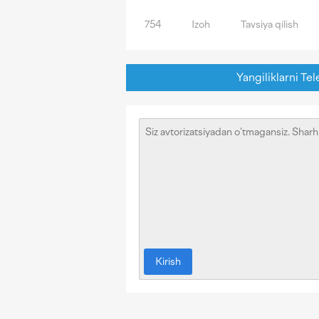
754
Izoh
Tavsiya qilish
Yangiliklarni Tel
Kirish