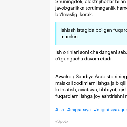
Shuningdek, elektr jihozlar bilan i
javobgarlikka tortilmaganlik ha
bo‘lmasligi kerak.
Ishlash istagida bo‘lgan fuqar
mumkin.
Ish o‘rinlari soni cheklangani sa
o‘tgungacha davom etadi.
Avvalroq Saudiya Arabistonining
malakali xodimlarni ishga jalb qi
ko‘rsatish, aviatsiya, tibbiyot, qi
fuqarolarni ishga joylashtirishni 
#
ish
#
migratsiya
#
migratsiya agen
«Spot»