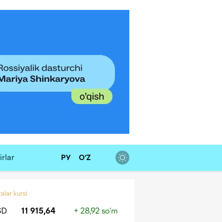
rlar
РУ
O‘Z
alar kursi
SD
11 915,64
+ 28,92 so‘m