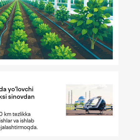
da yo‘lovchi
ksi sinovdan
30 km tezlikka
ishlar va ishlab
rejalashtirmoqda.