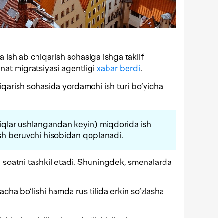
 ishlab chiqarish sohasiga ishga taklif
at migratsiyasi agentligi
xabar berdi
.
iqarish sohasida yordamchi ish turi bo‘yicha
iqlar ushlangandan keyin) miqdorida ish
 ish beruvchi hisobidan qoplanadi.
40 soatni tashkil etadi. Shuningdek, smenalarda
a bo‘lishi hamda rus tilida erkin so‘zlasha