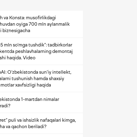
h va Konsta: musofirlikdagi
shuvdan oyiga 700 mln aylanmalik
i biznesigacha
5 mln so‘mga tushdik”: tadbirkorlar
kentda peshlavhalarning demontaj
ishi haqida. Video
AI: O‘zbekistonda sun’iy intellekt,
alarni tushunish hamda shaxsiy
motlar xavfsizligi haqida
ekistonda 1-martdan nimalar
radi?
et” puli va ishsizlik nafaqalari kimga,
ha va qachon beriladi?