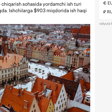
€ E
 chiqarish sohasida yordamchi ish turi
qda. Ishchilarga $903 miqdorida ish haqi
₽ R
valyuta 