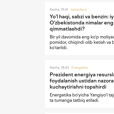
Kecha, 19:41
Iqtisodiyot
Yo‘l haqi, sabzi va benzin: i
O‘zbekistonda nimalar eng
qimmatlashdi?
Bir yil davomida eng ko‘p moliyav
pomidor, chiqindi olib ketish va 
ko‘tarildi.
Kecha, 18:43
Energetika
Prezident energiya resursl
foydalanish ustidan nazora
kuchaytirishni topshirdi
Energetika bo‘yicha Yangiyo‘l taj
ta tumanga tatbiq etiladi.