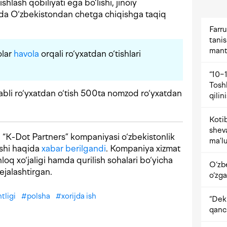
shlash qobiliyati ega bo‘lishi, jinoiy
mda O‘zbekistondan chetga chiqishga taqiq
Farru
tani
mant
olar
havola
orqali ro‘yxatdan o‘tishlari
“10−1
Tosh
babli ro‘yxatdan o‘tish 500ta nomzod ro‘yxatdan
qilin
Kotib
shev
 “K-Dot Partners” kompaniyasi o‘zbekistonlik
ma’lu
lishi haqida
xabar berilgandi
. Kompaniya xizmat
shloq xo‘jaligi hamda qurilish sohalari bo‘yicha
O‘zb
rejalashtirgan.
o‘zga
tligi
#
polsha
#
xorijda ish
“Dekr
qanc