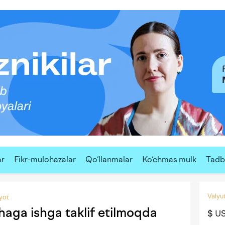
ar
Fikr-mulohazalar
Qo‘llanmalar
Ko‘chmas mulk
Tadbi
Valyut
iyot
shaga ishga taklif etilmoqda
$ U