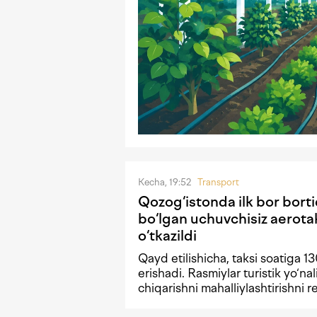
Kecha, 19:52
Transport
Qozog‘istonda ilk bor borti
bo‘lgan uchuvchisiz aerota
o‘tkazildi
Qayd etilishicha, taksi soatiga 1
erishadi. Rasmiylar turistik yo‘nal
chiqarishni mahalliylashtirishni 