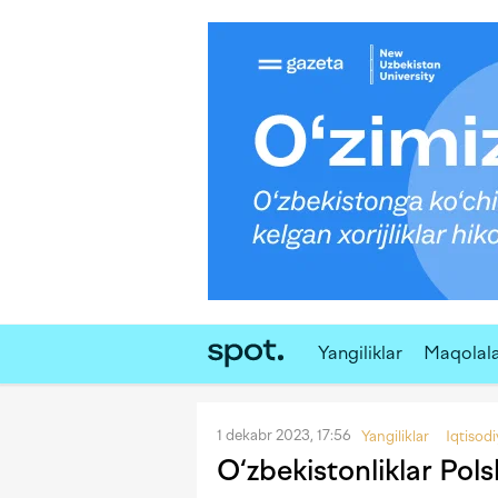
Yangiliklar
Maqolal
1 dekabr 2023, 17:56
Yangiliklar
Iqtisod
O‘zbekistonliklar Pol