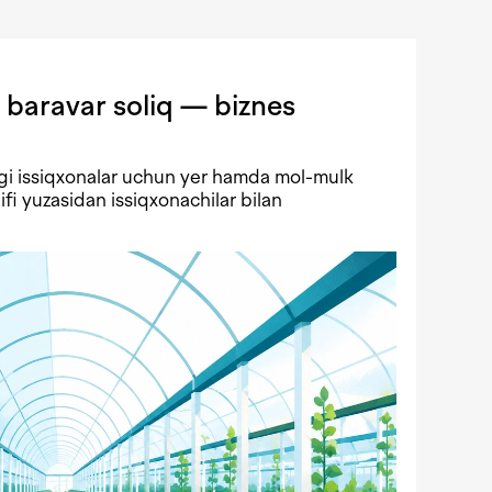
 baravar soliq — biznes
gi issiqxonalar uchun yer hamda mol-mulk
lifi yuzasidan issiqxonachilar bilan