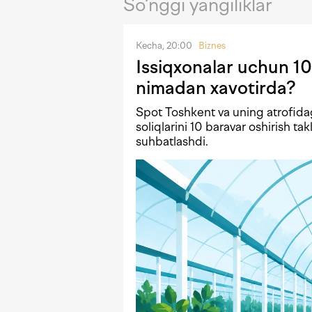
So‘nggi yangiliklar
Kecha, 20:00
Biznes
Issiqxonalar uchun 10
nimadan xavotirda?
Spot Toshkent va uning atrofida
soliqlarini 10 baravar oshirish tak
suhbatlashdi.