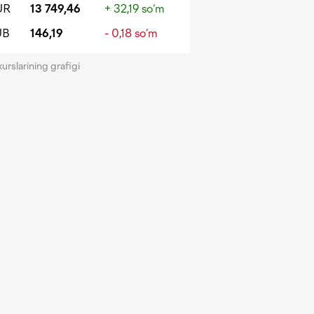
UR
13 749,46
+ 32,19 so‘m
UB
146,19
- 0,18 so‘m
kurslarining grafigi