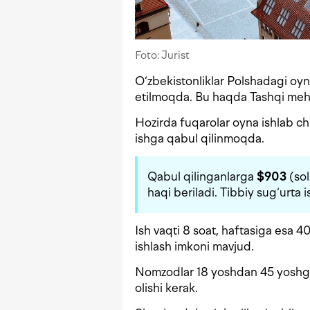
Foto: Jurist
O‘zbekistonliklar Polshadagi oyna
etilmoqda. Bu haqda Tashqi mehn
Hozirda fuqarolar oyna ishlab ch
ishga qabul qilinmoqda.
Qabul qilinganlarga
$903
(sol
haqi beriladi. Tibbiy sug‘urta
Ish vaqti 8 soat, haftasiga esa 
ishlash imkoni mavjud.
Nomzodlar 18 yoshdan 45 yoshgach
olishi kerak.