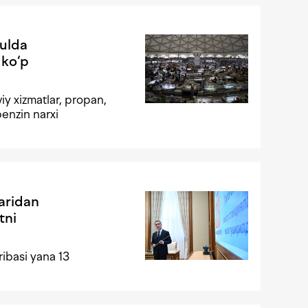
yulda
 ko‘p
iy xizmatlar, propan,
benzin narxi
aridan
tni
ribasi yana 13