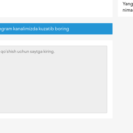
Yangi
nima 
egram kanalimizda kuzatib boring