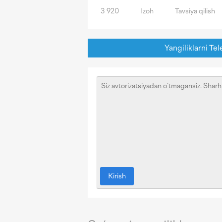
3 920
Izoh
Tavsiya qilish
Yangiliklarni Tel
Kirish