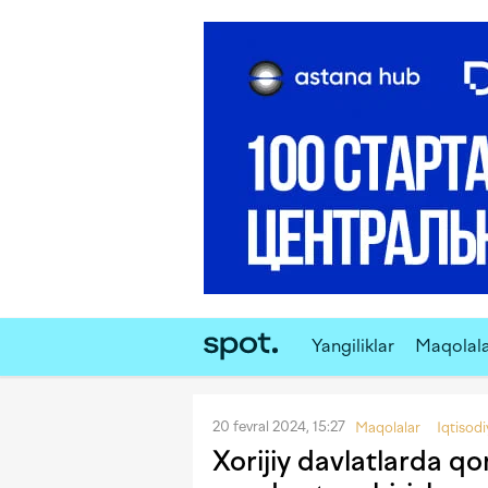
Yangiliklar
Maqolal
20 fevral 2024, 15:27
Maqolalar
Iqtisod
Xorijiy davlatlarda qo