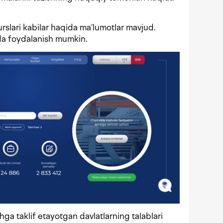
kurslari kabilar haqida ma’lumotlar mavjud.
rida foydalanish mumkin.
hga taklif etayotgan davlatlarning talablari