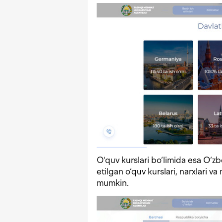
O‘quv kurslari bo‘limida esa O‘z
etilgan o‘quv kurslari, narxlari va
mumkin.