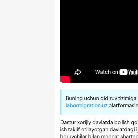
Buning uchun qidiruv tizimiga
labormigration.uz
platformasini
Dastur xorijiy davlatda bo‘lish qo
ish taklif etilayotgan davlatdagi ij
beruvchilar bilan mehnat shartn