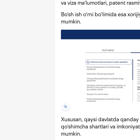
va viza ma’lumotlari, patent rasmiy
Bo‘sh ish o‘rni bo‘limida esa xori
mumkin.
Xususan, qaysi davlatda qanday 
qo‘shimcha shartlari va imkoniyat
mumkin.