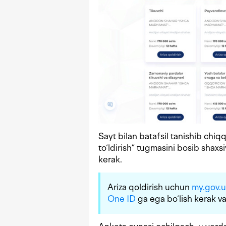
Sayt bilan batafsil tanishib chi
to‘ldirish” tugmasini bosib shaxsi
kerak.
Ariza qoldirish uchun
my.gov.u
One ID
ga ega bo‘lish kerak va