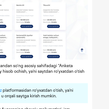
qqandan so‘ng asosiy sahifadagi “Anketa
y hisob ochish, ya’ni saytdan ro‘yxatdan o‘tish
z
platformasidan ro‘yxatdan o‘tish, ya’ni
 u orqali saytga kirish mumkin.