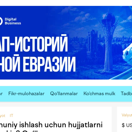
ar
Fikr-mulohazalar
Qo‘llanmalar
Ko‘chmas mulk
Tadbi
Valyut
iyot
IT
nuniy ishlash uchun hujjatlarni
$ U