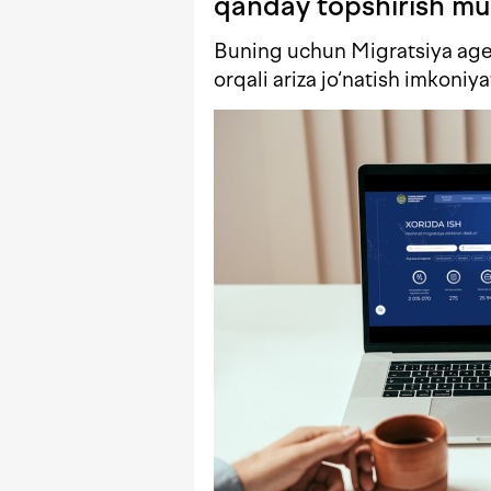
qanday topshirish m
Buning uchun Migratsiya age
orqali ariza jo‘natish imkoniy