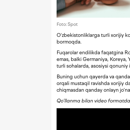
Foto: Spot
O‘zbekistonliklarga turli xorijiy 
bormoqda.
Fuqarolar endilikda faqatgina Ro
emas, balki Germaniya, Koreya, 
turli sohalarda, asosiysi qonuniy 
Buning uchun qayerda va qanday
orqali mustaqil ravishda xorijiy 
chiqmasdan qanday onlayn jo‘nat
Qo‘llanma bilan video formatd