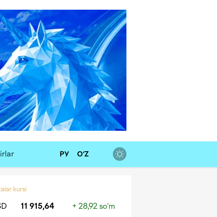
rlar
РУ
O‘Z
alar kursi
SD
11 915,64
+ 28,92 so‘m