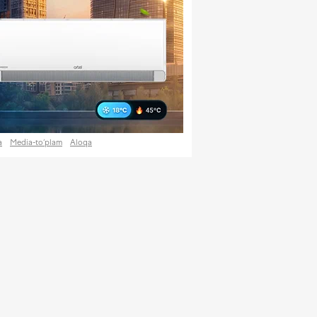
a
Media-to‘plam
Aloqa