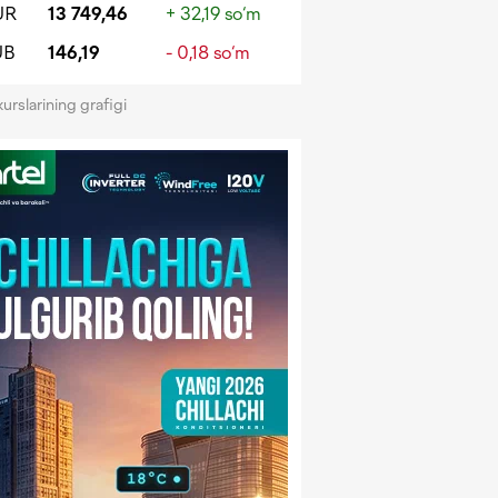
UR
13 749,46
+ 32,19 so‘m
UB
146,19
- 0,18 so‘m
kurslarining grafigi