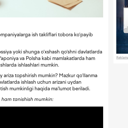
kompaniyalarga ish takliflari tobora ko‘payib
ssiya yoki shunga o‘xshash qo‘shni davlatlarda
Yaponiya va Polsha kabi mamlakatlarda ham
Reklam
ishlarda ishlashlari mumkin.
 ariza topshirish mumkin? Mazkur qo‘llanma
davlatlarda ishlash uchun arizani uydan
ish mumkinligi haqida ma’lumot beriladi.
a ham tanishish mumkin: