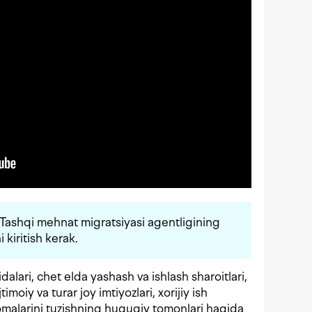
 Tashqi mehnat migratsiyasi agentligining
 kiritish kerak.
idalari, chet elda yashash va ishlash sharoitlari,
timoiy va turar joy imtiyozlari, xorijiy ish
omalarini tuzishning huquqiy tomonlari haqida