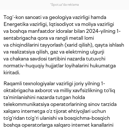
"Spot.uz"da reklama
Tog‘-kon sanoati va geologiya vazirligi hamda
Energetika vazirligi, Iqtisodiyot va moliya vazirligi
va boshqa manfaatdor idoralar bilan 2024-yilning 1-
sentabrigacha qora va rangli metall lomi
va chiqindilarini tayyorlash (xarid qilish), qayta ishlash
va realizatsiya qilish, gaz va elektrning ulgurji
va chakana savdosi tartibini nazarda tutuvchi
normativ-huquqiy hujjatlar loyihalarini hukumatga
kiritadi.
Raqamli texnologiyalar vazirligi joriy yilning 1-
oktabrigacha axborot va milliy xavfsizlikning to‘liq
ta’minlanishini nazarda tutgan holda
telekommunikatsiya operatorlarining sinov tarzida
xalqaro internetga o‘z tijorat ehtiyojlari uchun
to‘g‘ridan to‘g‘ri ulanishi va bosqichma-bosqich
boshqa operatorlarga xalqaro internet kanallarini