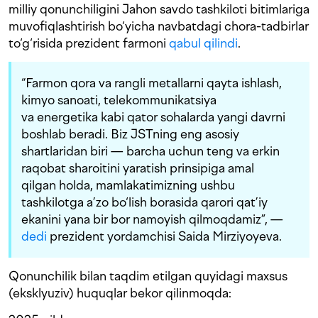
milliy qonunchiligini Jahon savdo tashkiloti bitimlariga
muvofiqlashtirish bo‘yicha navbatdagi chora-tadbirlar
to‘g‘risida prezident farmoni
qabul qilindi
.
“Farmon qora va rangli metallarni qayta ishlash,
kimyo sanoati, telekommunikatsiya
va energetika kabi qator sohalarda yangi davrni
boshlab beradi. Biz JSTning eng asosiy
shartlaridan biri — barcha uchun teng va erkin
raqobat sharoitini yaratish prinsipiga amal
qilgan holda, mamlakatimizning ushbu
tashkilotga a’zo bo‘lish borasida qarori qat’iy
ekanini yana bir bor namoyish qilmoqdamiz”, —
dedi
prezident yordamchisi Saida Mirziyoyeva.
Qonunchilik bilan taqdim etilgan quyidagi maxsus
(eksklyuziv) huquqlar bekor qilinmoqda: