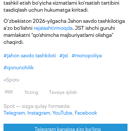
tashkil etish bo‘yicha xizmatlarni ko‘rsatish tartibini
tasdiqlash uchun hukumatga kiritadi.
O‘zbekiston 2026-yilgacha Jahon savdo tashkilotiga
a’zo bo‘lishni
rejalashtirmoqda
. JST ishchi guruhi
mamlakatni “qo‘shimcha majburiyatlarni olishga”
chaqirdi.
#
jahon savdo tashkiloti
#
jst
#
monopoliya
#
qonunchilik
«Spot»
999
Yozing
Tavsiya qilish
Spot — sizga qulay formatda:
Telegram
,
Instagram
,
YouTube
,
Facebook
Telegram kanalga a'zo bo‘ling