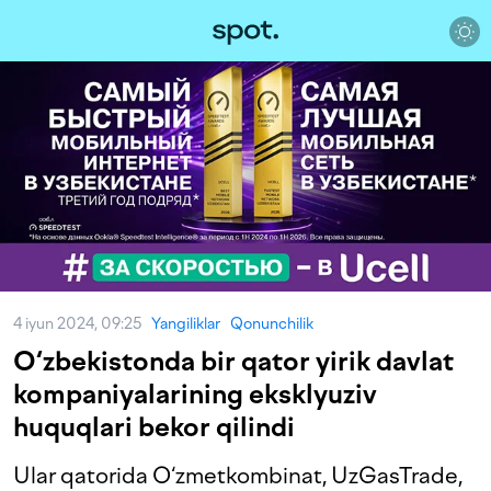
4 iyun 2024, 09:25
Yangiliklar
Qonunchilik
O‘zbekistonda bir qator yirik davlat
kompaniyalarining eksklyuziv
huquqlari bekor qilindi
Ular qatorida O‘zmetkombinat, UzGasTrade,