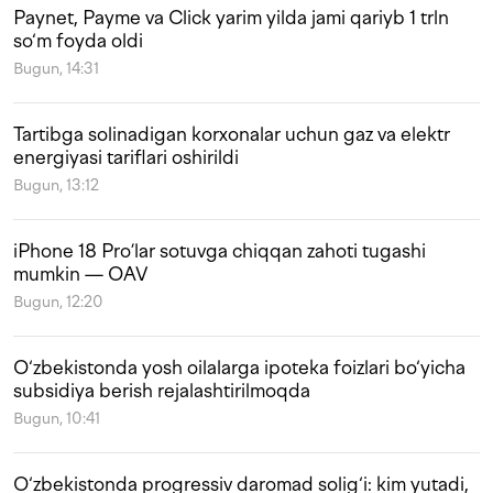
Paynet, Payme va Click yarim yilda jami qariyb 1 trln
so‘m foyda oldi
Bugun, 14:31
Tartibga solinadigan korxonalar uchun gaz va elektr
energiyasi tariflari oshirildi
Bugun, 13:12
iPhone 18 Pro’lar sotuvga chiqqan zahoti tugashi
mumkin — OAV
Bugun, 12:20
O‘zbekistonda yosh oilalarga ipoteka foizlari bo‘yicha
subsidiya berish rejalashtirilmoqda
Bugun, 10:41
O‘zbekistonda progressiv daromad solig‘i: kim yutadi,