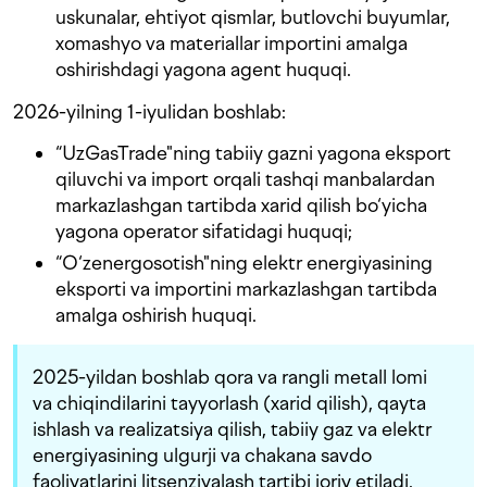
uskunalar, ehtiyot qismlar, butlovchi buyumlar,
xomashyo va materiallar importini amalga
oshirishdagi yagona agent huquqi.
2026-yilning 1-iyulidan boshlab:
“UzGasTrade"ning tabiiy gazni yagona eksport
qiluvchi va import orqali tashqi manbalardan
markazlashgan tartibda xarid qilish bo‘yicha
yagona operator sifatidagi huquqi;
“O‘zenergosotish"ning elektr energiyasining
eksporti va importini markazlashgan tartibda
amalga oshirish huquqi.
2025-yildan boshlab qora va rangli metall lomi
va chiqindilarini tayyorlash (xarid qilish), qayta
ishlash va realizatsiya qilish, tabiiy gaz va elektr
energiyasining ulgurji va chakana savdo
faoliyatlarini litsenziyalash tartibi joriy etiladi.