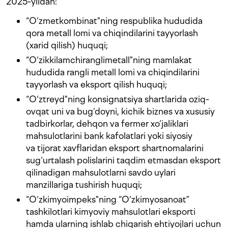
2025-yildan:
“O‘zmetkombinat"ning respublika hududida
qora metall lomi va chiqindilarini tayyorlash
(xarid qilish) huquqi;
“O‘zikkilamchiranglimetall"ning mamlakat
hududida rangli metall lomi va chiqindilarini
tayyorlash va eksport qilish huquqi;
“O‘ztreyd"ning konsignatsiya shartlarida oziq-
ovqat uni va bug‘doyni, kichik biznes va xususiy
tadbirkorlar, dehqon va fermer xo‘jaliklari
mahsulotlarini bank kafolatlari yoki siyosiy
va tijorat xavflaridan eksport shartnomalarini
sug‘urtalash polislarini taqdim etmasdan eksport
qilinadigan mahsulotlarni savdo uylari
manzillariga tushirish huquqi;
“O‘zkimyoimpeks"ning “O‘zkimyosanoat”
tashkilotlari kimyoviy mahsulotlari eksporti
hamda ularning ishlab chiqarish ehtiyojlari uchun