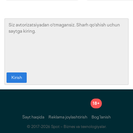
Kirish
18+
Sayt haqida
Reklama joylashtirish
Bog‘lanish
© 2017-2026 Spot – Biznes va texnologiyalar.