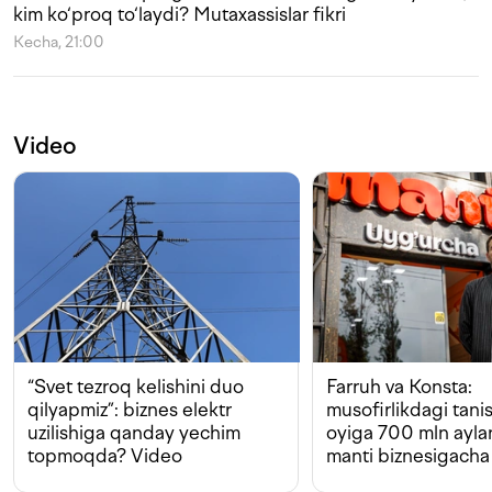
kim ko‘proq to‘laydi? Mutaxassislar fikri
Kecha, 21:00
Video
“Svet tezroq kelishini duo
Farruh va Konsta:
qilyapmiz”: biznes elektr
musofirlikdagi tan
uzilishiga qanday yechim
oyiga 700 mln ayla
topmoqda? Video
manti biznesigacha