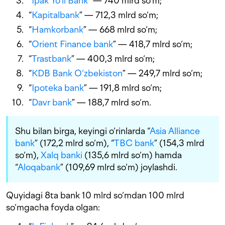
“
Ipak Yo‘li Bank
” — 740 mlrd so‘m;
“
Kapitalbank
” — 712,3 mlrd so‘m;
“
Hamkorbank
” — 668 mlrd so‘m;
“
Orient Finance bank
” — 418,7 mlrd so‘m;
“
Trastbank
” — 400,3 mlrd so‘m;
“
KDB Bank O‘zbekiston
” — 249,7 mlrd so‘m;
“
Ipoteka bank
” — 191,8 mlrd so‘m;
“
Davr bank
” — 188,7 mlrd so‘m.
Shu bilan birga, keyingi o‘rinlarda “
Asia Alliance
bank
” (172,2 mlrd so‘m), “
TBC bank
” (154,3 mlrd
so‘m),
Xalq banki
(135,6 mlrd so‘m) hamda
“
Aloqabank
” (109,69 mlrd so‘m) joylashdi.
Quyidagi 8ta bank 10 mlrd so‘mdan 100 mlrd
so‘mgacha foyda olgan: