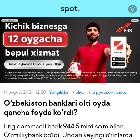
РЕКЛАМА
14 avgust 2024, 12:20
Yangiliklar
Moliya
На русском языке
O‘zbekiston banklari olti oyda
qancha foyda ko‘rdi?
Eng daromadli bank 944,5 mlrd so‘m bilan
O‘zmilliybank bo‘ldi. Undan keyingi o‘rinlarda