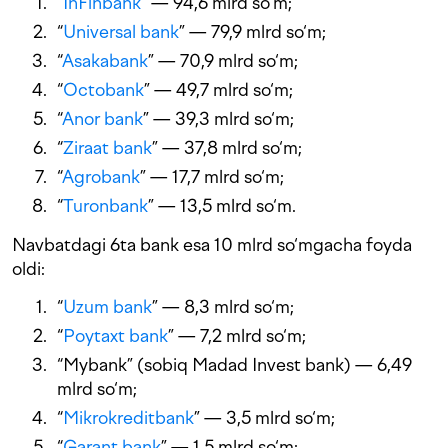
“
InFinbank
” — 94,6 mlrd so‘m;
“
Universal bank
” — 79,9 mlrd so‘m;
“
Asakabank
” — 70,9 mlrd so‘m;
“
Octobank
” — 49,7 mlrd so‘m;
“
Anor bank
” — 39,3 mlrd so‘m;
“
Ziraat bank
” — 37,8 mlrd so‘m;
“
Agrobank
” — 17,7 mlrd so‘m;
“
Turonbank
” — 13,5 mlrd so‘m.
Navbatdagi 6ta bank esa 10 mlrd so‘mgacha foyda
oldi:
“
Uzum bank
” — 8,3 mlrd so‘m;
“
Poytaxt bank
” — 7,2 mlrd so‘m;
“Mybank” (sobiq Madad Invest bank) — 6,49
mlrd so‘m;
“
Mikrokreditbank
” — 3,5 mlrd so‘m;
“
Garant bank
” — 1,5 mlrd so‘m;