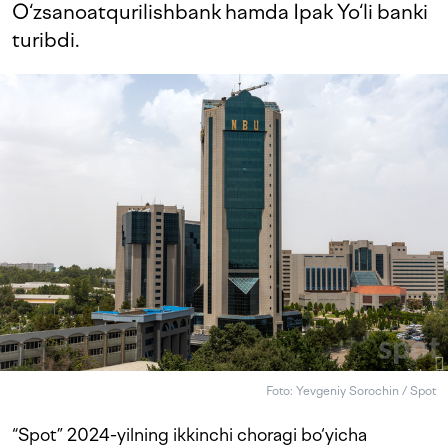
O‘zsanoatqurilishbank hamda Ipak Yo‘li banki
turibdi.
Foto: Yevgeniy Sorochin / Spot
“Spot” 2024-yilning ikkinchi choragi bo‘yicha