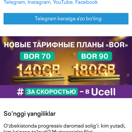
Telegram
,
Instagram
,
YouTube
,
Facebook
Telegram kanalga a'zo bo‘ling
So‘nggi yangiliklar
O‘zbekistonda progressiv daromad solig‘i: kim yutadi,