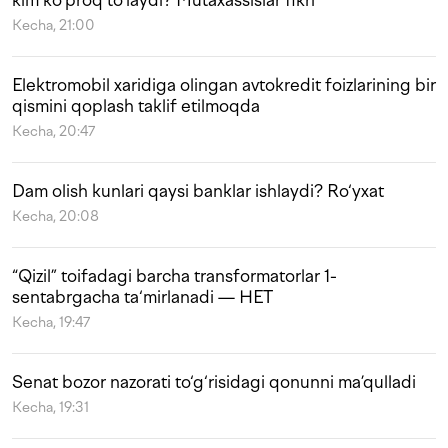
kim ko‘proq to‘laydi? Mutaxassislar fikri
Kecha, 21:00
Elektromobil xaridiga olingan avtokredit foizlarining bir
qismini qoplash taklif etilmoqda
Kecha, 20:47
Dam olish kunlari qaysi banklar ishlaydi? Ro‘yxat
Kecha, 20:08
“Qizil” toifadagi barcha transformatorlar 1-
sentabrgacha ta‘mirlanadi — HET
Kecha, 19:47
Senat bozor nazorati to‘g‘risidagi qonunni ma’qulladi
Kecha, 19:31