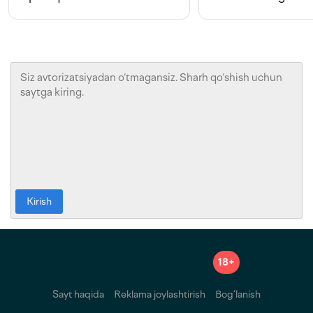
Kirish
18+
Sayt haqida
Reklama joylashtirish
Bog‘lanish