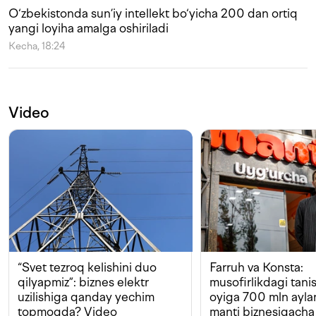
O‘zbekistonda sun’iy intellekt bo‘yicha 200 dan ortiq
yangi loyiha amalga oshiriladi
Kecha, 18:24
Video
“Svet tezroq kelishini duo
Farruh va Konsta:
qilyapmiz”: biznes elektr
musofirlikdagi tan
uzilishiga qanday yechim
oyiga 700 mln ayla
topmoqda? Video
manti biznesigacha