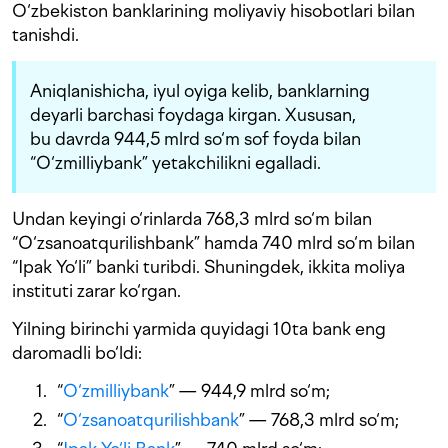
O‘zbekiston banklarining moliyaviy hisobotlari bilan
tanishdi.
Aniqlanishicha, iyul oyiga kelib, banklarning
deyarli barchasi foydaga kirgan. Xususan,
bu davrda 944,5 mlrd so‘m sof foyda bilan
“O‘zmilliybank” yetakchilikni egalladi.
Undan keyingi o‘rinlarda 768,3 mlrd so‘m bilan
“O‘zsanoatqurilishbank” hamda 740 mlrd so‘m bilan
“Ipak Yo‘li” banki turibdi. Shuningdek, ikkita moliya
instituti zarar ko‘rgan.
Yilning birinchi yarmida quyidagi 10ta bank eng
daromadli bo‘ldi:
“
O‘zmilliybank
” — 944,9 mlrd so‘m;
“
O‘zsanoatqurilishbank
” — 768,3 mlrd so‘m;