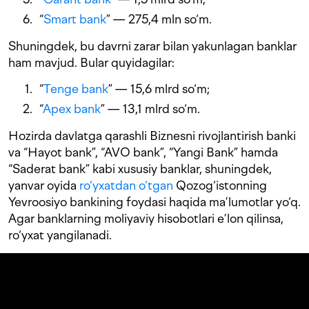
“
Smart bank
” — 275,4 mln so‘m.
Shuningdek, bu davrni zarar bilan yakunlagan banklar
ham mavjud. Bular quyidagilar:
“
Tenge bank
” — 15,6 mlrd so‘m;
“
Apex bank
” — 13,1 mlrd so‘m.
Hozirda davlatga qarashli Biznesni rivojlantirish banki
va “Hayot bank”, “AVO bank”, “Yangi Bank” hamda
“Saderat bank” kabi xususiy banklar, shuningdek,
yanvar oyida
ro‘yxatdan o‘tgan
Qozog‘istonning
Yevroosiyo bankining foydasi haqida ma’lumotlar yo‘q.
Agar banklarning moliyaviy hisobotlari e’lon qilinsa,
ro‘yxat yangilanadi.