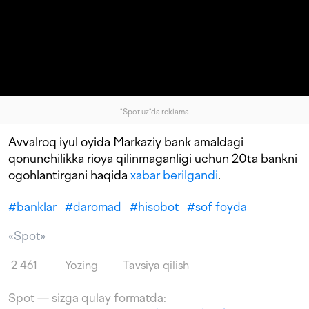
"Spot.uz"da reklama
Avvalroq iyul oyida Markaziy bank amaldagi
qonunchilikka rioya qilinmaganligi uchun 20ta bankni
ogohlantirgani haqida
xabar berilgandi
.
#
banklar
#
daromad
#
hisobot
#
sof foyda
«Spot»
2 461
Yozing
Tavsiya qilish
Spot — sizga qulay formatda: