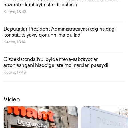
nazoratni kuchaytirishni topshirdi
Kecha, 18:43
Deputatlar Prezident Administratsiyasi to‘g‘risidagi
konstitutsiyaviy qonunni maʼqulladi
Kecha, 18:14
O‘zbekistonda iyul oyida meva-sabzavotlar
arzonlashgani hisobiga iste‘mol narxlari pasaydi
Kecha, 17:48
Video