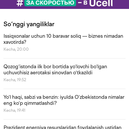
So‘nggi yangiliklar
Issiqxonalar uchun 10 baravar soliq — biznes nimadan
xavotirda?
Kecha, 20:00
Qozog‘istonda ilk bor bortida yo‘lovchi bo‘lgan
uchuvchisiz aerotaksi sinovdan o‘tkazildi
Kecha, 19:52
Yo‘l haqi, sabzi va benzin: iyulda O‘zbekistonda nimalar
eng ko‘p qimmatlashdi?
Kecha, 19:41
Prezident energiya resurslaridan foydalanish ustidan