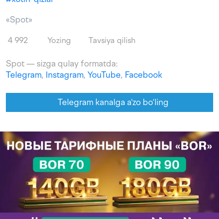
«Spot»
4 992
Yozing
Tavsiya qilish
Spot — sizga qulay formatda:
Telegram
,
Instagram
,
YouTube
,
Facebook
Telegram kanalga a'zo bo‘ling