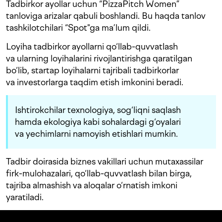
Tadbirkor ayollar uchun “PizzaPitch Women”
tanloviga arizalar qabuli boshlandi. Bu haqda tanlov
tashkilotchilari “Spot"ga ma’lum qildi.
Loyiha tadbirkor ayollarni qo‘llab-quvvatlash
va ularning loyihalarini rivojlantirishga qaratilgan
bo‘lib, startap loyihalarni tajribali tadbirkorlar
va investorlarga taqdim etish imkonini beradi.
Ishtirokchilar texnologiya, sog‘liqni saqlash
hamda ekologiya kabi sohalardagi g‘oyalari
va yechimlarni namoyish etishlari mumkin.
Tadbir doirasida biznes vakillari uchun mutaxassilar
firk-mulohazalari, qo‘llab-quvvatlash bilan birga,
tajriba almashish va aloqalar o‘rnatish imkoni
yaratiladi.