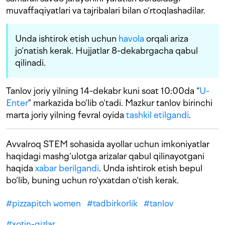
muvaffaqiyatlari va tajribalari bilan o‘rtoqlashadilar.
Unda ishtirok etish uchun
havola
orqali ariza
jo‘natish kerak. Hujjatlar 8-dekabrgacha qabul
qilinadi.
Tanlov joriy yilning 14-dekabr kuni soat 10:00da “
U-
Enter
” markazida bo‘lib o‘tadi. Mazkur tanlov birinchi
marta joriy yilning fevral oyida
tashkil etilgandi
.
Avvalroq STEM sohasida ayollar uchun imkoniyatlar
haqidagi mashg‘ulotga arizalar qabul qilinayotgani
haqida
xabar berilgandi
. Unda ishtirok etish bepul
bo‘lib, buning uchun ro‘yxatdan o‘tish kerak.
#
pizzapitch women
#
tadbirkorlik
#
tanlov
#
xotin-qizlar