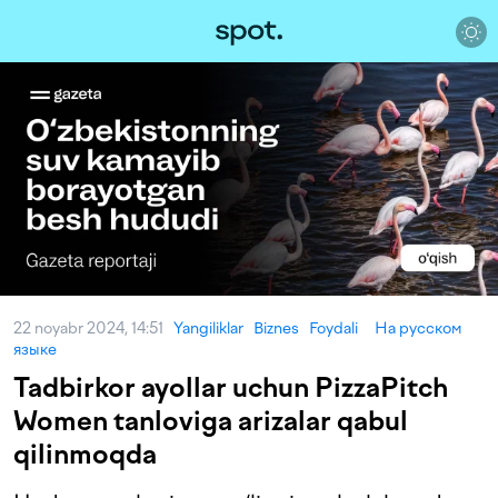
22 noyabr 2024, 14:51
Yangiliklar
Biznes
Foydali
На русском
языке
Tadbirkor ayollar uchun PizzaPitch
Women tanloviga arizalar qabul
qilinmoqda