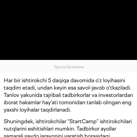
"Spot.uz"da reklama
Har bir ishtirokchi 5 daqiqa davomida o‘z loyihasini
taqdim etadi, undan keyin esa savol-javob o‘tkaziladi.
Tanlov yakunida tajribali tadbirkorlar va investorlardan
iborat hakamlar hay’ati tomonidan tanlab olingan eng
yaxshi loyihalar taqdirlanadi.
Shuningdek, ishtirokchilar “StartCamp” ishtirokchilari
nutqlarini eshitishlari mumkin. Tadbirkor ayollar
samarali savdo jarayonini yaratish borasidagi