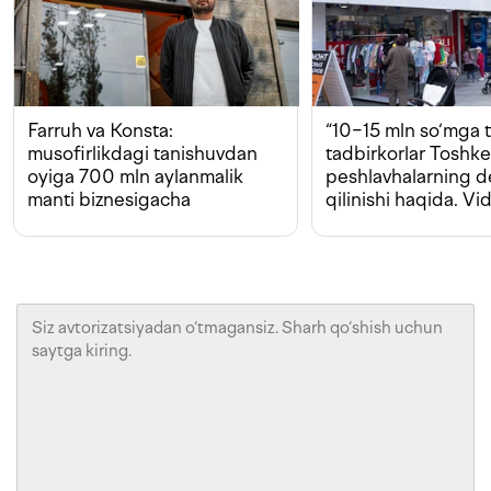
Farruh va Konsta:
“10−15 mln so‘mga t
musofirlikdagi tanishuvdan
tadbirkorlar Toshk
oyiga 700 mln aylanmalik
peshlavhalarning 
manti biznesigacha
qilinishi haqida. Vi