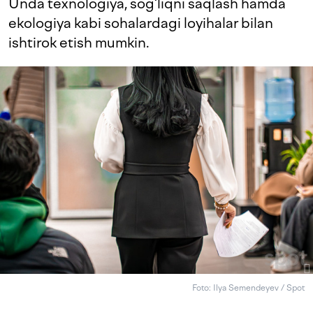
Unda texnologiya, sog‘liqni saqlash hamda
ekologiya kabi sohalardagi loyihalar bilan
ishtirok etish mumkin.
Foto: Ilya Semendeyev / Spot