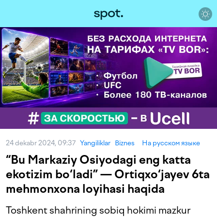
24 dekabr 2024, 09:37
Yangiliklar
Biznes
На русском языке
“Bu Markaziy Osiyodagi eng katta
ekotizim bo‘ladi” — Ortiqxo‘jayev 6ta
mehmonxona loyihasi haqida
Toshkent shahrining sobiq hokimi mazkur