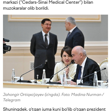
markazi (“Cedars-Sinai Medical Center”) bilan
muzokaralar olib borildi.
Jahongir Ortiqxo‘jayev (o‘ngda). Foto: Madina Nurman /
Telegram
Shuningdek, o‘tgan juma kuni bo‘lib o‘tgan prezident