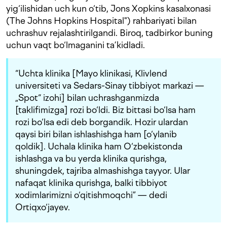
yig‘ilishidan uch kun o‘tib, Jons Xopkins kasalxonasi
(The Johns Hopkins Hospital") rahbariyati bilan
uchrashuv rejalashtirilgandi. Biroq, tadbirkor buning
uchun vaqt bo‘lmaganini ta’kidladi.
“Uchta klinika [Mayo klinikasi, Klivlend
universiteti va Sedars-Sinay tibbiyot markazi —
„Spot“ izohi] bilan uchrashganmizda
[taklifimizga] rozi bo‘ldi. Biz bittasi bo‘lsa ham
rozi bo‘lsa edi deb borgandik. Hozir ulardan
qaysi biri bilan ishlashishga ham [o‘ylanib
qoldik]. Uchala klinika ham O‘zbekistonda
ishlashga va bu yerda klinika qurishga,
shuningdek, tajriba almashishga tayyor. Ular
nafaqat klinika qurishga, balki tibbiyot
xodimlarimizni o‘qitishmoqchi” — dedi
Ortiqxo‘jayev.