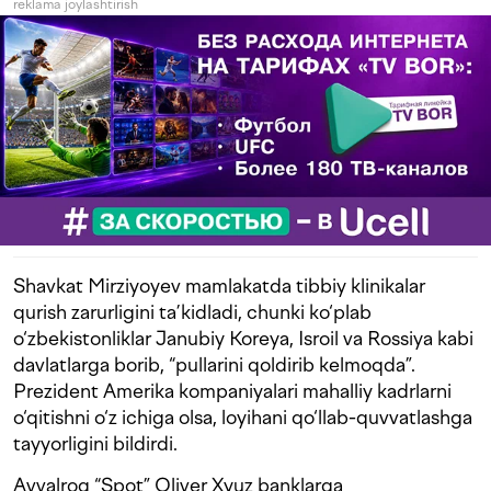
reklama joylashtirish
Shavkat Mirziyoyev mamlakatda tibbiy klinikalar
qurish zarurligini ta’kidladi, chunki ko‘plab
o‘zbekistonliklar Janubiy Koreya, Isroil va Rossiya kabi
davlatlarga borib, “pullarini qoldirib kelmoqda”.
Prezident Amerika kompaniyalari mahalliy kadrlarni
o‘qitishni o‘z ichiga olsa, loyihani qo‘llab-quvvatlashga
tayyorligini bildirdi.
Avvalroq “Spot” Oliver Xyuz banklarga