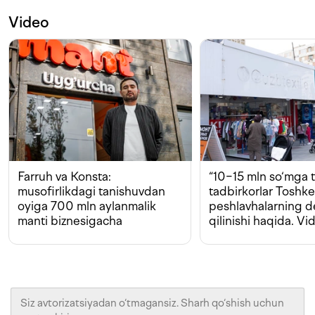
Video
Farruh va Konsta:
“10−15 mln so‘mga t
musofirlikdagi tanishuvdan
tadbirkorlar Toshk
oyiga 700 mln aylanmalik
peshlavhalarning 
manti biznesigacha
qilinishi haqida. Vi