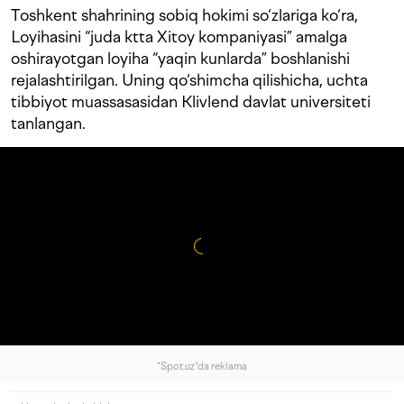
Toshkent shahrining sobiq hokimi so‘zlariga ko‘ra,
Loyihasini “juda ktta Xitoy kompaniyasi” amalga
oshirayotgan loyiha “yaqin kunlarda” boshlanishi
rejalashtirilgan. Uning qo‘shimcha qilishicha, uchta
tibbiyot muassasasidan Klivlend davlat universiteti
tanlangan.
"Spot.uz"da reklama