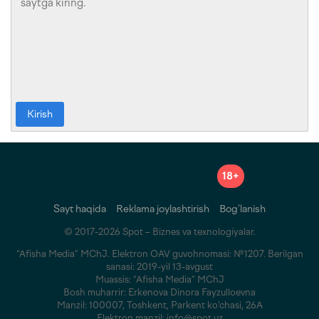
Kirish
18+
Sayt haqida
Reklama joylashtirish
Bog‘lanish
© 2017-2026 Spot – Biznes va texnologiyalar.
“Afisha Media” MChJ. Elektron OAV guvohnomasi: №1207. Berilgan
sanasi: 2019-yil 13-avgust
Muassis: “Afisha Media” MChJ
Bosh muharrir: Erkenova Dinora Fayzulloevna
Manzil: 100007, Toshkent, Parkent ko‘chasi, 26A
Elektron manzil: info@spot.uz