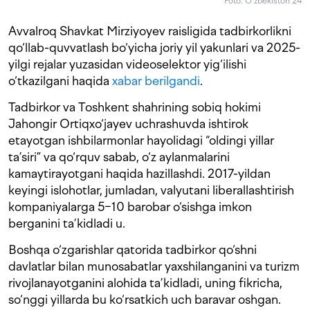
Foto: O‘zbekiston 24
Avvalroq Shavkat Mirziyoyev raisligida tadbirkorlikni
qo‘llab-quvvatlash bo‘yicha joriy yil yakunlari va 2025-
yilgi rejalar yuzasidan videoselektor yig‘ilishi
o‘tkazilgani haqida
xabar berilgandi
.
Tadbirkor va Toshkent shahrining sobiq hokimi
Jahongir Ortiqxo‘jayev uchrashuvda ishtirok
etayotgan ishbilarmonlar hayolidagi “oldingi yillar
ta’siri” va qo‘rquv sabab, o‘z aylanmalarini
kamaytirayotgani haqida hazillashdi. 2017-yildan
keyingi islohotlar, jumladan, valyutani liberallashtirish
kompaniyalarga 5−10 barobar o‘sishga imkon
berganini ta’kidladi u.
Boshqa o‘zgarishlar qatorida tadbirkor qo‘shni
davlatlar bilan munosabatlar yaxshilanganini va turizm
rivojlanayotganini alohida ta’kidladi, uning fikricha,
so‘nggi yillarda bu ko‘rsatkich uch baravar oshgan.