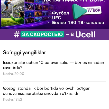
So‘nggi yangiliklar
Issiqxonalar uchun 10 baravar soliq — biznes nimadan
xavotirda?
Kecha, 20:00
Qozog‘istonda ilk bor bortida yo‘lovchi bo‘lgan
uchuvchisiz aerotaksi sinovdan o‘tkazildi
Kecha, 19:52