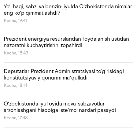
Yo‘l haqi, sabzi va benzin: iyulda O‘zbekistonda nimalar
eng ko‘p qimmatlashdi?
Kecha, 19:41
Prezident energiya resurslaridan foydalanish ustidan
nazoratni kuchaytirishni topshirdi
Kecha, 18:43
Deputatlar Prezident Administratsiyasi to‘g‘risidagi
konstitutsiyaviy qonunni maʼqulladi
Kecha, 18:14
O‘zbekistonda iyul oyida meva-sabzavotlar
arzonlashgani hisobiga iste‘mol narxlari pasaydi
Kecha, 17:48