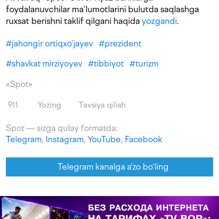
foydalanuvchilar ma’lumotlarini bulutda saqlashga
ruxsat berishni taklif qilgani haqida
yozgandi
.
#
jahongir ortiqxo‘jayev
#
prezident
#
shavkat mirziyoyev
#
tibbiyot
#
turizm
«Spot»
911
Yozing
Tavsiya qilish
Spot — sizga qulay formatda:
Telegram
,
Instagram
,
YouTube
,
Facebook
Telegram kanalga a'zo bo‘ling