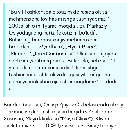
“Bu yil Toshkentda ekotizim doirasida oltita
mehmonxona loyihasini ishga tushiryapmiz. 1
200ta ish o‘rni [yaratilmoqda]. Bu Markaziy
Osiyodagi eng katta [ekotizim bo‘ladi].
Bularning barchasi xorijiy mehmonxona
brendlari — „Wyndham“, „Hyatt Place“,
„Marriott“, „InterContinental“. Ulardan bir joyda
ekotizim yaratmoqdamiz. Bular ikki, uch va to‘rt
yulduzli mehmonxonalardir. Ularni ishga
tushirishni boshladik va kelgusi yil oxirigacha
ularni yakunlashni rejalashtirmoqdamiz” — dedi
u.
Bundan tashqari, Ortiqxo‘jayev O‘zbekistonda tibbiy
turizmni rivojlantirish rejalari haqida so‘zlab berdi.
Xususan, Mayo klinikasi (“Mayo Clinic”), Klivlend
davlat universiteti (CSU) va Sedars-Sinay tibbiyot