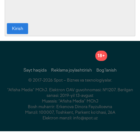
Kirish
18+
Sayt haqida
Reklama joylashtirish
Bog‘lanish
© 2017-2026 Spot – Biznes va texnologiyalar.
“Afisha Media” MChJ. Elektron OAV guvohnomasi: №1207. Berilgan
sanasi: 2019-yil 13-avgust
Muassis: “Afisha Media” MChJ
Bosh muharrir: Erkenova Dinora Fayzulloevna
Manzil: 100007, Toshkent, Parkent ko‘chasi, 26A
Elektron manzil: info@spot.uz