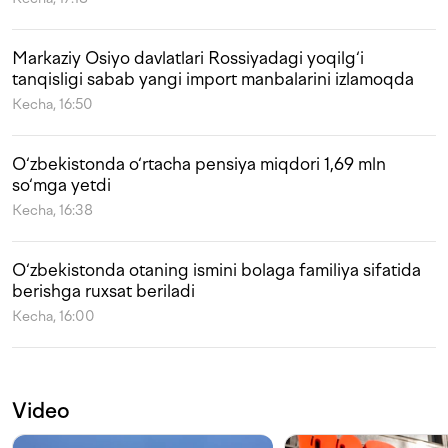
Markaziy Osiyo davlatlari Rossiyadagi yoqilg‘i
tanqisligi sabab yangi import manbalarini izlamoqda
Kecha, 16:50
O‘zbekistonda o‘rtacha pensiya miqdori 1,69 mln
so‘mga yetdi
Kecha, 16:38
O‘zbekistonda otaning ismini bolaga familiya sifatida
berishga ruxsat beriladi
Kecha, 16:00
Video