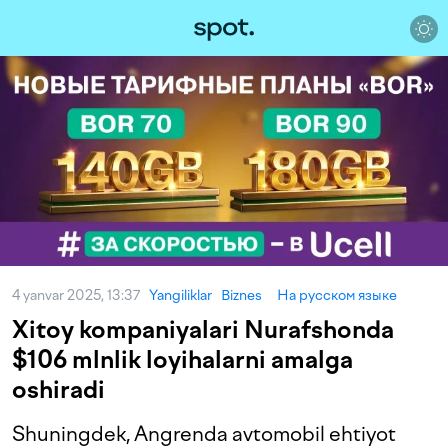
4 yanvar 2025, 13:37
Yangiliklar
Biznes
На русском языке
Xitoy kompaniyalari Nurafshonda
$106 mlnlik loyihalarni amalga
oshiradi
Shuningdek, Angrenda avtomobil ehtiyot