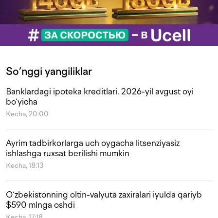
So‘nggi yangiliklar
Banklardagi ipoteka kreditlari. 2026-yil avgust oyi
bo‘yicha
Kecha, 20:00
Ayrim tadbirkorlarga uch oygacha litsenziyasiz
ishlashga ruxsat berilishi mumkin
Kecha, 18:13
O‘zbekistonning oltin-valyuta zaxiralari iyulda qariyb
$590 mlnga oshdi
Kecha, 17:18