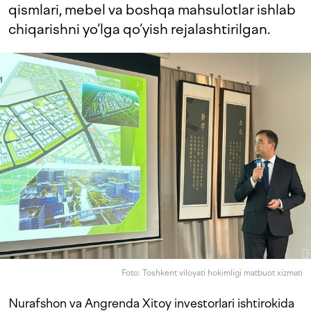
qismlari, mebel va boshqa mahsulotlar ishlab
chiqarishni yo‘lga qo‘yish rejalashtirilgan.
Foto: Toshkent viloyati hokimligi matbuot xizmati
Nurafshon va Angrenda Xitoy investorlari ishtirokida