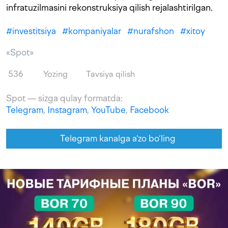
infratuzilmasini rekonstruksiya qilish rejalashtirilgan.
#
investitsiya
#
kompaniyalar
#
nurafshon
#
xitoy
«Spot»
536
Yozing
Tavsiya qilish
Spot — sizga qulay formatda:
Telegram
,
Instagram
,
YouTube
,
Facebook
Telegram kanalga a'zo bo‘ling