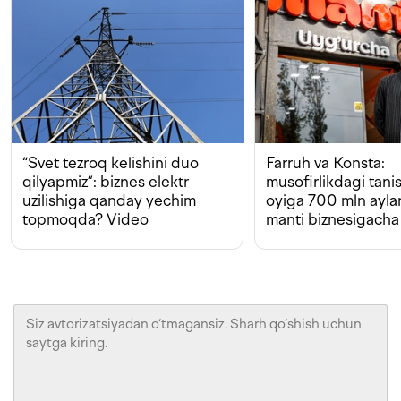
“Svet tezroq kelishini duo
Farruh va Konsta:
qilyapmiz”: biznes elektr
musofirlikdagi tan
uzilishiga qanday yechim
oyiga 700 mln ayla
topmoqda? Video
manti biznesigacha