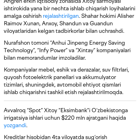
Angren erkin iqtisodiy zonasida Xitoy sarmoyasi
ishtirokida yana bir nechta ishlab chiqarish loyihalarini
amalga oshirish
rejalashtirilgan
. Shahar hokimi Alisher
Raimov Xunan, Anxoy, Shandun va Guandun
viloyatlaridan kelgan tadbirkorlar bilan uchrashdi.
Nurafshon tomoni “Anhui Jinpeng Energy Saving
Technology”, “Infy Power” va “Xintay” kompaniyalari
bilan memorandumlar imzoladilar.
Kompaniyalar mebel, eshik va derazalar, suv filtrlari,
quyosh fotoelektrik panellari va akkumulyator
tizimlari, shuningdek, avtomobil ehtiyot qismlari
ishlab chiqarishni tashkil etish rejalashtirilmoqda.
Avvalroq “Spot” Xitoy “Eksimbank"i O‘zbekistonga
irrigatsiya ishlari uchun $220 mln ajratgani haqida
yozgandi
.
Kreditlar hisobidan 4ta viloyatda sug‘orish