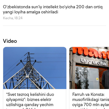
O‘zbekistonda sun’iy intellekt bo‘yicha 200 dan ortiq
yangi loyiha amalga oshiriladi
Kecha, 18:24
Video
“Svet tezroq kelishini duo
Farruh va Konsta:
qilyapmiz”: biznes elektr
musofirlikdagi tan
uzilishiga qanday yechim
oyiga 700 mln ayla