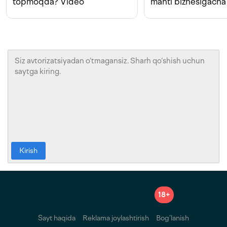
topmoqda? Video
manti biznesigacha
Kirish
18+
Sayt haqida
Reklama joylashtirish
Bog‘lanish