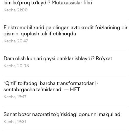
kim ko‘proq to‘laydi? Mutaxassislar fikri
Kecha, 21:00
Elektromobil xaridiga olingan avtokredit foizlarining bir
qismini qoplash taklif etilmoqda
Kecha, 20:47
Dam olish kunlari qaysi banklar ishlaydi? Ro‘yxat
Kecha, 20:08
“Qizil” toifadagi barcha transformatorlar 1-
sentabrgacha ta‘mirlanadi — HET
Kecha, 19:47
Senat bozor nazorati to‘g‘risidagi qonunni ma’qulladi
Kecha, 19:31