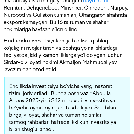
investitsiya $15 mlnga yetmagani
qayd etildi
.
Romitan, Dehqonobod, Mirishkor, Chiroqchi, Narpay,
Nurobod va Guliston tumanlari, Ohangaron shahrida
eksport kamaygan. Bu 16 ta tuman va shahar
hokimlariga hayfsan e’lon qilindi.
Hududida investitsiyalarni jalb qilish, qishloq
xo‘jaligini rivojlantirish va boshqa yo‘nalishlardagi
faoliyatda jiddiy kamchiliklarga yo‘l qo‘ygani uchun
Sirdaryo viloyati hokimi Akmaljon Mahmudaliyev
lavozimidan ozod etildi.
Endilikda investitsiya bo‘yicha yangi nazorat
tizimi joriy etiladi. Bunda bosh vazir Abdulla
Aripov 2025-yilgi $42 mlrd xorijiy investitsiya
bo‘yicha oyma-oy rejani tasdiqlaydi. Shu bilan
birga, viloyat, shahar va tuman hokimlari,
tarmoq rahbarlari haftada ikki kun investitsiya
bilan shug‘ullanadi.