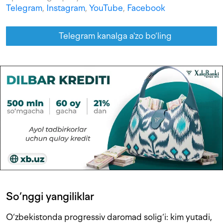
Telegram
,
Instagram
,
YouTube
,
Facebook
Telegram kanalga a'zo bo‘ling
So‘nggi yangiliklar
O‘zbekistonda progressiv daromad solig‘i: kim yutadi,