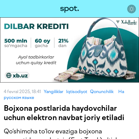
4 fevral 2025, 18:41
Yangiliklar
Iqtisodiyot
Qonunchilik
На
русском языке
Bojxona postlarida haydovchilar
uchun elektron navbat joriy etiladi
Qo‘shimcha to‘lov evaziga bojxona