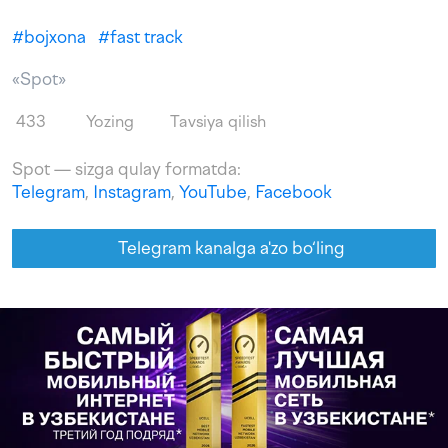
#
bojxona
#
fast track
«Spot»
433
Yozing
Tavsiya qilish
Spot — sizga qulay formatda:
Telegram
,
Instagram
,
YouTube
,
Facebook
Telegram kanalga a'zo bo‘ling