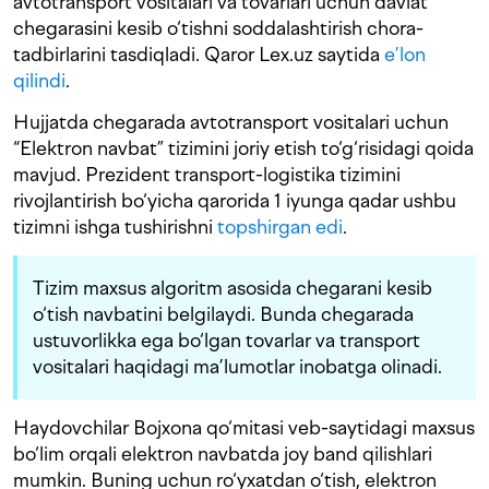
avtotransport vositalari va tovarlari uchun davlat
chegarasini kesib o‘tishni soddalashtirish chora-
tadbirlarini tasdiqladi. Qaror Lex.uz saytida
e’lon
qilindi
.
Hujjatda chegarada avtotransport vositalari uchun
“Elektron navbat” tizimini joriy etish to‘g‘risidagi qoida
mavjud. Prezident transport-logistika tizimini
rivojlantirish bo‘yicha qarorida 1 iyunga qadar ushbu
tizimni ishga tushirishni
topshirgan edi
.
Tizim maxsus algoritm asosida chegarani kesib
o‘tish navbatini belgilaydi. Bunda chegarada
ustuvorlikka ega bo‘lgan tovarlar va transport
vositalari haqidagi ma’lumotlar inobatga olinadi.
Haydovchilar Bojxona qo‘mitasi veb-saytidagi maxsus
bo‘lim orqali elektron navbatda joy band qilishlari
mumkin. Buning uchun ro‘yxatdan o‘tish, elektron