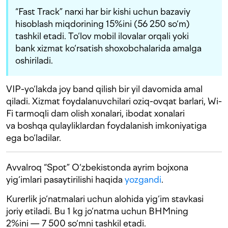
“Fast Track” narxi har bir kishi uchun bazaviy
hisoblash miqdorining 15%ini (56 250 so‘m)
tashkil etadi. To‘lov mobil ilovalar orqali yoki
bank xizmat ko‘rsatish shoxobchalarida amalga
oshiriladi.
VIP-yo‘lakda joy band qilish bir yil davomida amal
qiladi. Xizmat foydalanuvchilari oziq-ovqat barlari, Wi-
Fi tarmoqli dam olish xonalari, ibodat xonalari
va boshqa qulayliklardan foydalanish imkoniyatiga
ega bo‘ladilar.
Avvalroq “Spot” O‘zbekistonda ayrim bojxona
yig‘imlari pasaytirilishi haqida
yozgandi
.
Kurerlik jo‘natmalari uchun alohida yig‘im stavkasi
joriy etiladi. Bu 1 kg jo‘natma uchun BHMning
2%ini — 7 500 so‘mni tashkil etadi.