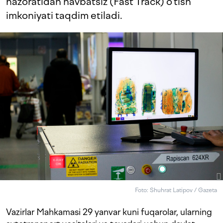
nazoratidan navbatsiz (Fast Track) o‘tish
imkoniyati taqdim etiladi.
Foto: Shuhrat Latipov / Gazeta
Vazirlar Mahkamasi 29 yanvar kuni fuqarolar, ularning