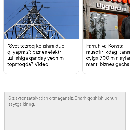
“Svet tezroq kelishini duo
Farruh va Konsta:
qilyapmiz”: biznes elektr
musofirlikdagi tan
uzilishiga qanday yechim
oyiga 700 mln ayla
topmoqda? Video
manti biznesigacha