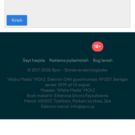
Kirish
18+
Sayt haqida
Reklama joylashtirish
Bog‘lanish
© 2017-2026 Spot – Biznes va texnologiyalar.
“Afisha Media” MChJ. Elektron OAV guvohnomasi: №1207. Berilgan
sanasi: 2019-yil 13-avgust
Muassis: “Afisha Media” MChJ
Bosh muharrir: Erkenova Dinora Fayzulloevna
Manzil: 100007, Toshkent, Parkent ko‘chasi, 26A
Elektron manzil: info@spot.uz