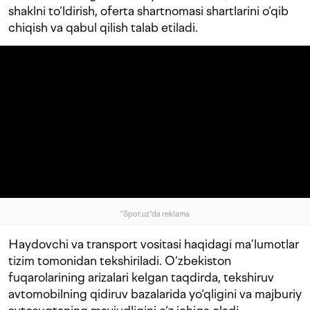
shaklni to‘ldirish, oferta shartnomasi shartlarini o‘qib
chiqish va qabul qilish talab etiladi.
"Spot.uz"da reklama
Haydovchi va transport vositasi haqidagi ma’lumotlar
tizim tomonidan tekshiriladi. O‘zbekiston
fuqarolarining arizalari kelgan taqdirda, tekshiruv
avtomobilning qidiruv bazalarida yo‘qligini va majburiy