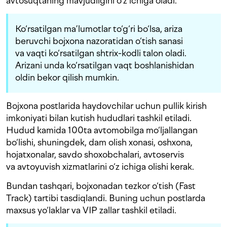
avtosuqtaning mavjudligini o‘z ichiga oladi.
Ko‘rsatilgan ma’lumotlar to‘g‘ri bo‘lsa, ariza
beruvchi bojxona nazoratidan o‘tish sanasi
va vaqti ko‘rsatilgan shtrix-kodli talon oladi.
Arizani unda ko‘rsatilgan vaqt boshlanishidan
oldin bekor qilish mumkin.
Bojxona postlarida haydovchilar uchun pullik kirish
imkoniyati bilan kutish hududlari tashkil etiladi.
Hudud kamida 100ta avtomobilga mo‘ljallangan
bo‘lishi, shuningdek, dam olish xonasi, oshxona,
hojatxonalar, savdo shoxobchalari, avtoservis
va avtoyuvish xizmatlarini o‘z ichiga olishi kerak.
Bundan tashqari, bojxonadan tezkor o‘tish (Fast
Track) tartibi tasdiqlandi. Buning uchun postlarda
maxsus yo‘laklar va VIP zallar tashkil etiladi.