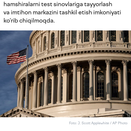
hamshiralarni test sinovlariga tayyorlash
va imtihon markazini tashkil etish imkoniyati
ko‘rib chiqilmoqda.
Foto: J. Scott Applewhite / AP Photo