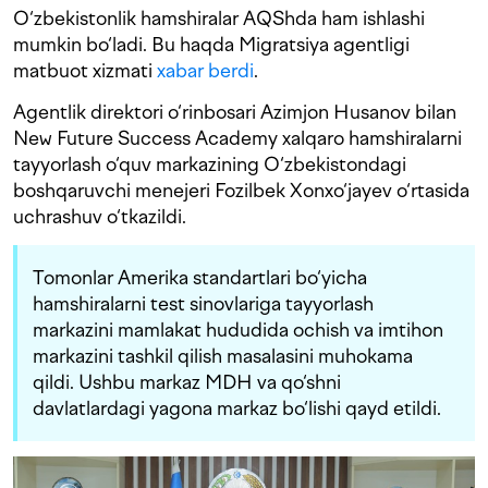
O‘zbekistonlik hamshiralar AQShda ham ishlashi
mumkin bo‘ladi. Bu haqda Migratsiya agentligi
matbuot xizmati
xabar berdi
.
Agentlik direktori o‘rinbosari Azimjon Husanov bilan
New Future Success Academy xalqaro hamshiralarni
tayyorlash o‘quv markazining O‘zbekistondagi
boshqaruvchi menejeri Fozilbek Xonxo‘jayev o‘rtasida
uchrashuv o‘tkazildi.
Tomonlar Amerika standartlari bo‘yicha
hamshiralarni test sinovlariga tayyorlash
markazini mamlakat hududida ochish va imtihon
markazini tashkil qilish masalasini muhokama
qildi. Ushbu markaz MDH va qo‘shni
davlatlardagi yagona markaz bo‘lishi qayd etildi.