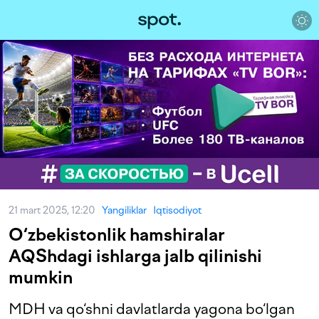
21 mart 2025, 12:20
Yangiliklar
Iqtisodiyot
O‘zbekistonlik hamshiralar
AQShdagi ishlarga jalb qilinishi
mumkin
MDH va qo‘shni davlatlarda yagona bo‘lgan