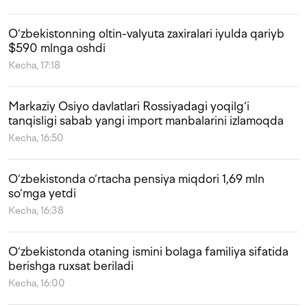
O‘zbekistonning oltin-valyuta zaxiralari iyulda qariyb
$590 mlnga oshdi
Kecha, 17:18
Markaziy Osiyo davlatlari Rossiyadagi yoqilg‘i
tanqisligi sabab yangi import manbalarini izlamoqda
Kecha, 16:50
O‘zbekistonda o‘rtacha pensiya miqdori 1,69 mln
so‘mga yetdi
Kecha, 16:38
O‘zbekistonda otaning ismini bolaga familiya sifatida
berishga ruxsat beriladi
Kecha, 16:00