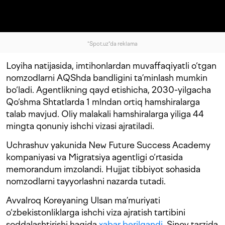
"Spot.uz"da reklama
Loyiha natijasida, imtihonlardan muvaffaqiyatli o‘tgan
nomzodlarni AQShda bandligini ta’minlash mumkin
bo‘ladi. Agentlikning qayd etishicha, 2030-yilgacha
Qo‘shma Shtatlarda 1 mlndan ortiq hamshiralarga
talab mavjud. Oliy malakali hamshiralarga yiliga 44
mingta qonuniy ishchi vizasi ajratiladi.
Uchrashuv yakunida New Future Success Academy
kompaniyasi va Migratsiya agentligi o‘rtasida
memorandum imzolandi. Hujjat tibbiyot sohasida
nomzodlarni tayyorlashni nazarda tutadi.
Avvalroq Koreyaning Ulsan ma’muriyati
o‘zbekistonliklarga ishchi viza ajratish tartibini
soddalashtirishi haqida
xabar berilgandi
. Sinov tarzida