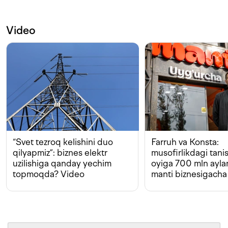
Video
“Svet tezroq kelishini duo
Farruh va Konsta:
qilyapmiz”: biznes elektr
musofirlikdagi tan
uzilishiga qanday yechim
oyiga 700 mln ayla
topmoqda? Video
manti biznesigacha