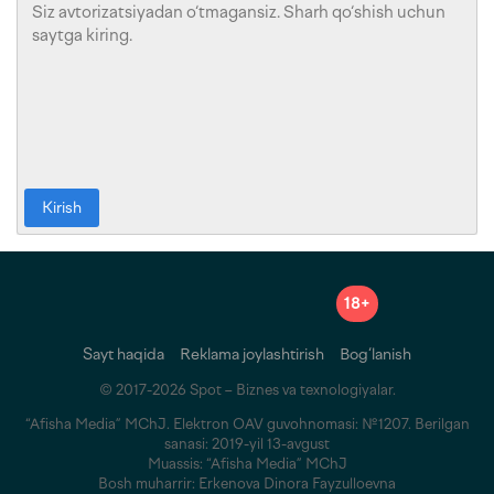
Kirish
18+
Sayt haqida
Reklama joylashtirish
Bog‘lanish
© 2017-2026 Spot – Biznes va texnologiyalar.
“Afisha Media” MChJ. Elektron OAV guvohnomasi: №1207. Berilgan
sanasi: 2019-yil 13-avgust
Muassis: “Afisha Media” MChJ
Bosh muharrir: Erkenova Dinora Fayzulloevna