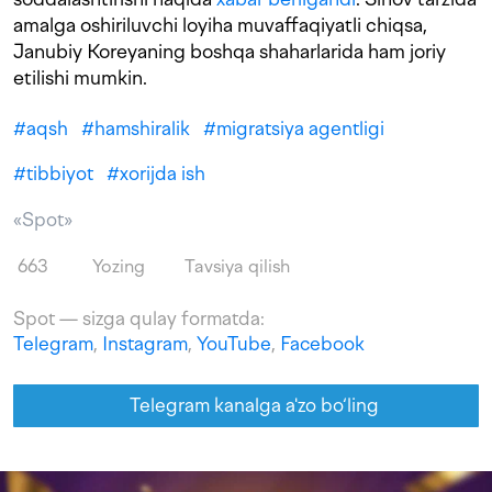
amalga oshiriluvchi loyiha muvaffaqiyatli chiqsa,
Janubiy Koreyaning boshqa shaharlarida ham joriy
etilishi mumkin.
#
aqsh
#
hamshiralik
#
migratsiya agentligi
#
tibbiyot
#
xorijda ish
«Spot»
663
Yozing
Tavsiya qilish
Spot — sizga qulay formatda:
Telegram
,
Instagram
,
YouTube
,
Facebook
Telegram kanalga a'zo bo‘ling