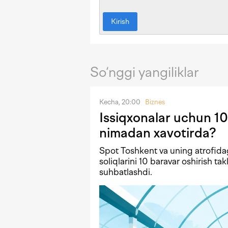
Kirish
So‘nggi yangiliklar
Kecha, 20:00
Biznes
Issiqxonalar uchun 10
nimadan xavotirda?
Spot Toshkent va uning atrofida
soliqlarini 10 baravar oshirish tak
suhbatlashdi.