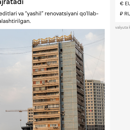
jratadi
€ E
ditlari va “yashil” renovatsiyani qo‘llab-
₽ R
lashtirilgan.
valyuta 