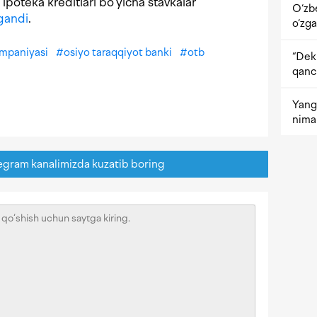
ipoteka kreditlari bo‘yicha stavkalar
O‘zb
lgandi
.
o‘zga
ompaniyasi
#
osiyo taraqqiyot banki
#
otb
“Dekr
qanc
Yangi
nima 
egram kanalimizda kuzatib boring