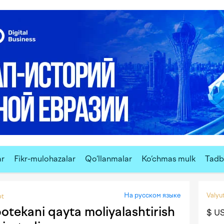
ar
Fikr-mulohazalar
Qo‘llanmalar
Ko‘chmas mulk
Tadbi
На русском языке
Valyut
ot
otekani qayta moliyalashtirish
$ U