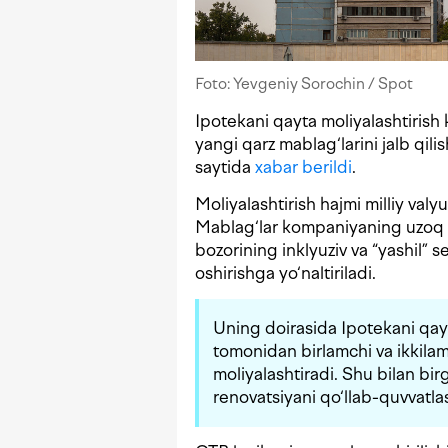
Foto: Yevgeniy Sorochin / Spot
Ipotekani qayta moliyalashtirish
yangi qarz mablag‘larini jalb qil
saytida
xabar berildi
.
Moliyalashtirish hajmi milliy valy
Mablag‘lar kompaniyaning uzoq mu
bozorining inklyuziv va “yashil” s
oshirishga yo‘naltiriladi.
Uning doirasida Ipotekani qay
tomonidan birlamchi va ikkilam
moliyalashtiradi. Shu bilan bir
renovatsiyani qo‘llab-quvvatlas