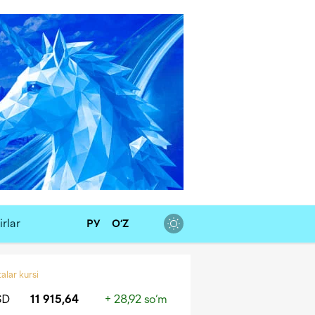
rlar
РУ
O‘Z
alar kursi
SD
11 915,64
+ 28,92 so‘m