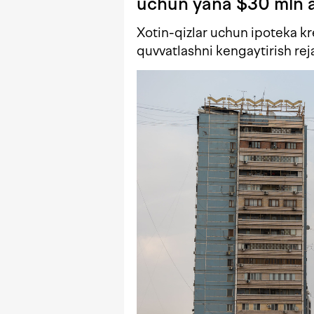
uchun yana $30 mln a
Xotin-qizlar uchun ipoteka kre
quvvatlashni kengaytirish reja