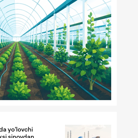
da yo‘lovchi
ksi sinovdan