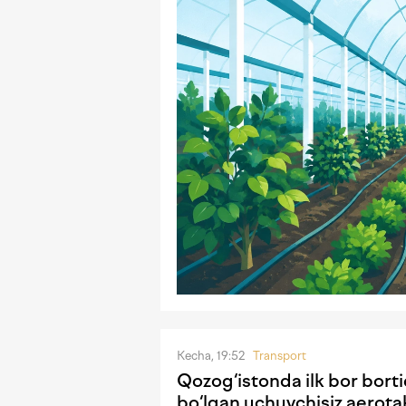
Kecha, 19:52
Transport
Qozog‘istonda ilk bor borti
bo‘lgan uchuvchisiz aerota