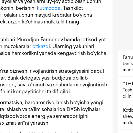
 ayollar va yoshlarni uy-joy sotib olish uchun
mkonini berishini
kutmoqda
. Tashkilot
li oilalar uchun mavjud kreditlar bo‘yicha
ek, arzon ko‘chmas mulk taklifining
K rahbari Murodjon Farmonov hamda Iqtisodiyot
lan muzokaralar
o‘tkazdi
. Ularning yakunlari
asida hamkorlikni yanada kengaytirish bo‘yicha
Farru
tani
mant
rta biznesni rivojlantirish strategiyasini qabul
ar. Bank delegatsiyasi budjetni qo‘llab-
“10−1
nsport, suv ta’minoti va shaharlarni rivojlantirish
Tosh
elini kengaytirishni taklif qildi.
qilin
ormatsiya, barqaror rivojlanish bo‘yicha yangi
a ishlash va ta’lim sohalarida DXSh loyihalari
Kotib
 iqtisodiyotda energiya samaradorligini
shev
ma’lu
xizmatlari"ni yaratish.