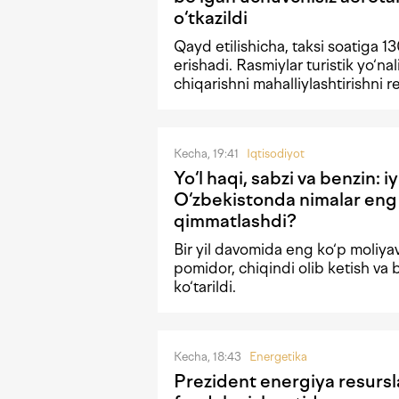
o‘tkazildi
Qayd etilishicha, taksi soatiga 1
erishadi. Rasmiylar turistik yo‘nal
chiqarishni mahalliylashtirishni 
Kecha, 19:41
Iqtisodiyot
Yo‘l haqi, sabzi va benzin: i
O‘zbekistonda nimalar eng
qimmatlashdi?
Bir yil davomida eng ko‘p moliyav
pomidor, chiqindi olib ketish va 
ko‘tarildi.
Kecha, 18:43
Energetika
Prezident energiya resursl