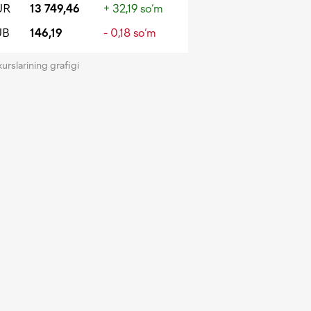
UR
13 749,46
+ 32,19 so‘m
UB
146,19
- 0,18 so‘m
kurslarining grafigi