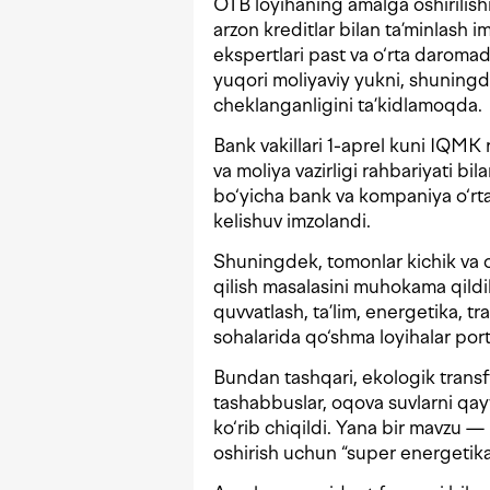
OTB loyihaning amalga oshirilishi
arzon kreditlar bilan ta’minlash i
ekspertlari past va o‘rta daromad
yuqori moliyaviy yukni, shuningd
cheklanganligini ta’kidlamoqda.
Bank vakillari 1-aprel kuni IQM
va moliya vazirligi rahbariyati bi
bo‘yicha bank va kompaniya o‘rt
kelishuv imzolandi.
Shuningdek, tomonlar kichik va o‘
qilish masalasini muhokama qildil
quvvatlash, ta’lim, energetika, tra
sohalarida qo‘shma loyihalar portf
Bundan tashqari, ekologik transf
tashabbuslar, oqova suvlarni qayt
ko‘rib chiqildi. Yana bir mavzu —
oshirish uchun “super energetika 