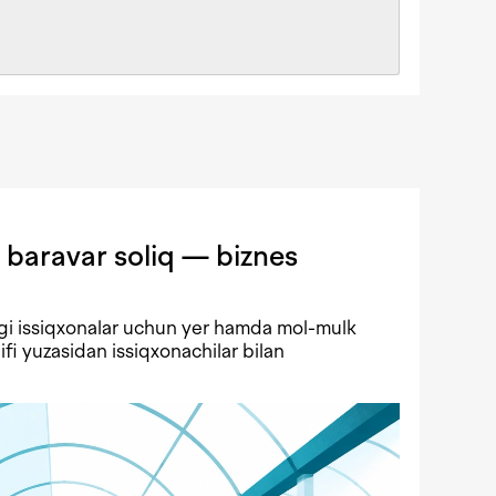
 baravar soliq — biznes
gi issiqxonalar uchun yer hamda mol-mulk
lifi yuzasidan issiqxonachilar bilan