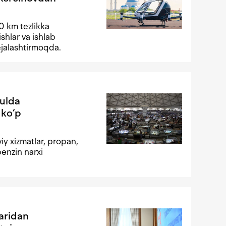
30 km tezlikka
ishlar va ishlab
rejalashtirmoqda.
yulda
 ko‘p
iy xizmatlar, propan,
benzin narxi
aridan