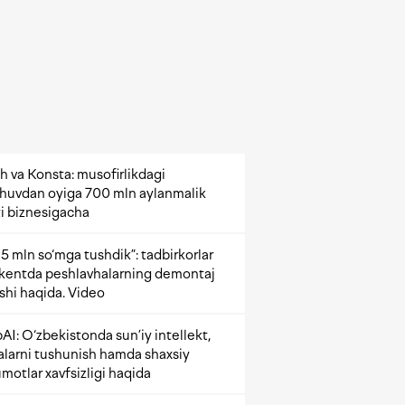
h va Konsta: musofirlikdagi
shuvdan oyiga 700 mln aylanmalik
i biznesigacha
5 mln so‘mga tushdik”: tadbirkorlar
kentda peshlavhalarning demontaj
ishi haqida. Video
AI: O‘zbekistonda sun’iy intellekt,
alarni tushunish hamda shaxsiy
motlar xavfsizligi haqida