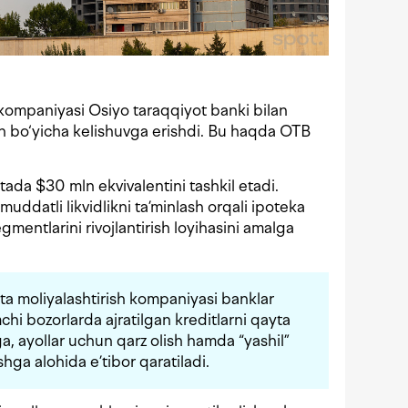
 kompaniyasi Osiyo taraqqiyot banki bilan
ish bo‘yicha kelishuvga erishdi. Bu haqda OTB
utada $30 mln ekvivalentini tashkil etadi.
ddatli likvidlikni ta’minlash orqali ipoteka
egmentlarini rivojlantirish loyihasini amalga
ta moliyalashtirish kompaniyasi banklar
chi bozorlarda ajratilgan kreditlarni qayta
ga, ayollar uchun qarz olish hamda “yashil”
hga alohida e’tibor qaratiladi.