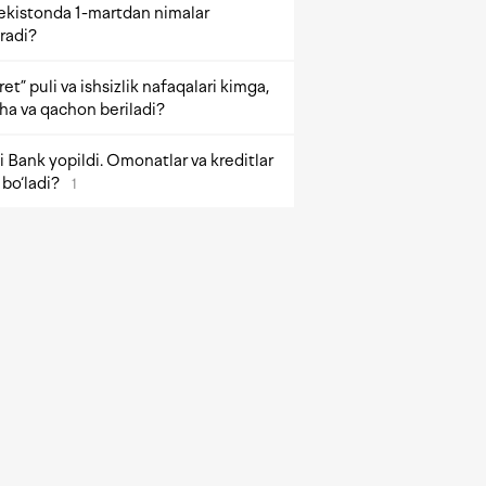
ekistonda 1-martdan nimalar
radi?
et” puli va ishsizlik nafaqalari kimga,
ha va qachon beriladi?
 Bank yopildi. Omonatlar va kreditlar
bo‘ladi?
1