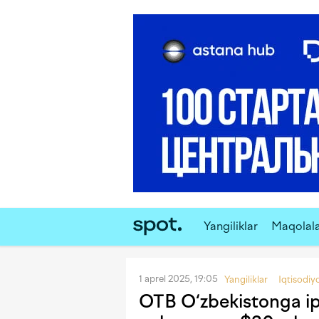
Yangiliklar
Maqolal
1 aprel 2025, 19:05
Yangiliklar
Iqtisodiy
OTB O‘zbekistonga ip