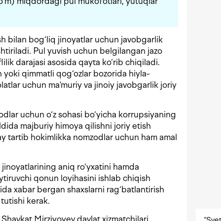
o‘m) miqdordagi pul mukofotlari, yutuqlar
sh bilan bog‘liq jinoyatlar uchun javobgarlik
tiriladi. Pul yuvish uchun belgilangan jazo
lilik darajasi asosida qayta ko‘rib chiqiladi.
yoki qimmatli qog‘ozlar bozorida hiyla-
latlar uchun ma’muriy va jinoiy javobgarlik joriy
odlar uchun o‘z sohasi bo‘yicha korrupsiyaning
 oldida majburiy himoya qilishni joriy etish
ay tartib hokimlikka nomzodlar uchun ham amal
 jinoyatlarining aniq ro‘yxatini hamda
tiruvchi qonun loyihasini ishlab chiqish
qida xabar bergan shaxslarni rag‘batlantirish
tutishi kerak.
a Shavkat Mirziyoyev davlat xizmatchilari
“Svet