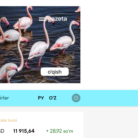
rlar
РУ
O‘Z
alar kursi
SD
11 915,64
+ 28,92 so‘m