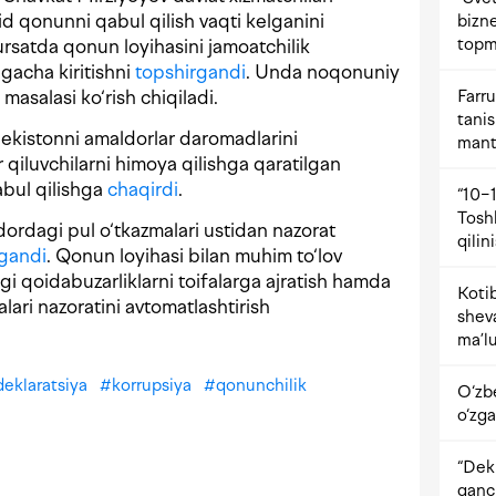
d qonunni qabul qilish vaqti kelganini
bizne
topm
ursatda qonun loyihasini jamoatchilik
gacha kiritishni
topshirgandi
. Unda noqonuniy
Farru
 masalasi ko‘rish chiqiladi.
tani
bekistonni amaldorlar daromadlarini
mant
qiluvchilarni himoya qilishga qaratilgan
bul qilishga
chaqirdi
.
“10−1
Tosh
dordagi pul o‘tkazmalari ustidan nazorat
qilin
lgandi
. Qonun loyihasi bilan muhim to‘lov
idagi qoidabuzarliklarni toifalarga ajratish hamda
Kotib
lari nazoratini avtomatlashtirish
shev
ma’lu
deklaratsiya
#
korrupsiya
#
qonunchilik
O‘zb
o‘zga
“Dekr
qanc