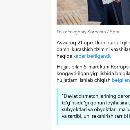
Foto: Yevgeniy Sorochin / Spot
Avvalroq 21-aprel kuni qabul qil
qarshi kurashish tizimini yaxshil
haqida
xabar berilgandi
.
Hujjat bilan 5-mart kuni Korrups
kengaytirilgan yig‘ilishida belg
hujjatlarni ishlab chiqish
belgila
“Davlat xizmatchilarining darom
to‘g‘risida"gi qonun loyihasini
subyektlari va obyektlari, ma’l
va tartibi, uni tekshirish tartibi