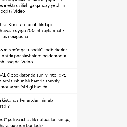
s elektr uzilishiga qanday yechim
oqda? Video
h va Konsta: musofirlikdagi
shuvdan oyiga 700 mln aylanmalik
i biznesigacha
5 mln so‘mga tushdik”: tadbirkorlar
kentda peshlavhalarning demontaj
ishi haqida. Video
AI: O‘zbekistonda sun’iy intellekt,
alarni tushunish hamda shaxsiy
motlar xavfsizligi haqida
ekistonda 1-martdan nimalar
radi?
et” puli va ishsizlik nafaqalari kimga,
ha va qachon beriladi?