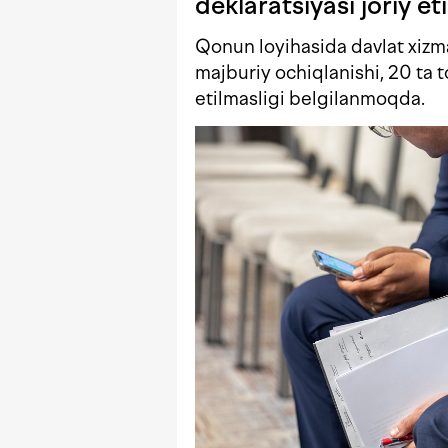
deklaratsiyasi joriy et
Qonun loyihasida davlat xizma
majburiy ochiqlanishi, 20 ta 
etilmasligi belgilanmoqda.