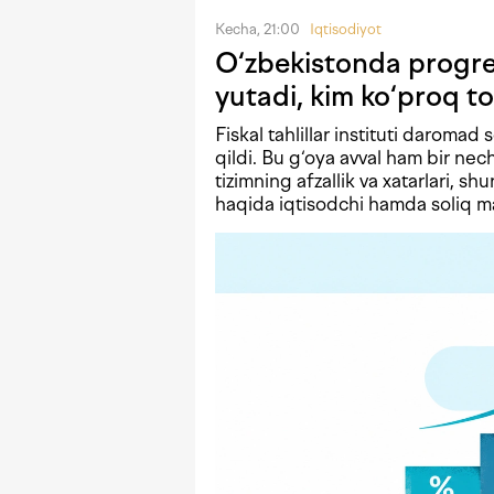
Kecha, 21:00
Iqtisodiyot
O‘zbekistonda progres
yutadi, kim ko‘proq to
Fiskal tahlillar instituti daromad 
qildi. Bu g‘oya avval ham bir n
tizimning afzallik va xatarlari, shu
haqida iqtisodchi hamda soliq mas