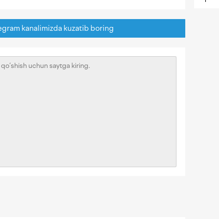
egram kanalimizda kuzatib boring