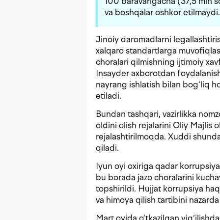
100 baravarigacha (37,5 mln s
va boshqalar oshkor etilmaydi.
Jinoiy daromadlarni legallashtiri
xalqaro standartlarga muvofiqlash
choralari qilmishning ijtimoiy xavf
Insayder axborotdan foydalanish 
nayrang ishlatish bilan bog‘liq ho
etiladi.
Bundan tashqari, vazirlikka nomz
oldini olish rejalarini Oliy Majlis
rejalashtirilmoqda. Xuddi shund
qiladi.
Iyun oyi oxiriga qadar korrupsiya
bu borada jazo choralarini kuchay
topshirildi. Hujjat korrupsiya ha
va himoya qilish tartibini nazarda 
Mart oyida o‘tkazilgan yig‘ilishd