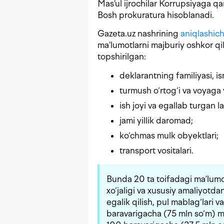
Mas’ul ijrochilar Korrupsiyaga qa
Bosh prokuratura hisoblanadi.
Gazeta.uz nashrining
aniqlashic
ma’lumotlarni majburiy oshkor qili
topshirilgan:
deklarantning familiyasi, is
turmush o‘rtog‘i va voyaga 
ish joyi va egallab turgan l
jami yillik daromad;
ko‘chmas mulk obyektlari;
transport vositalari.
Bunda 20 ta toifadagi ma’lumot
xo‘jaligi va xususiy amaliyotd
egalik qilish, pul mablag‘lari
baravarigacha (75 mln so‘m) m