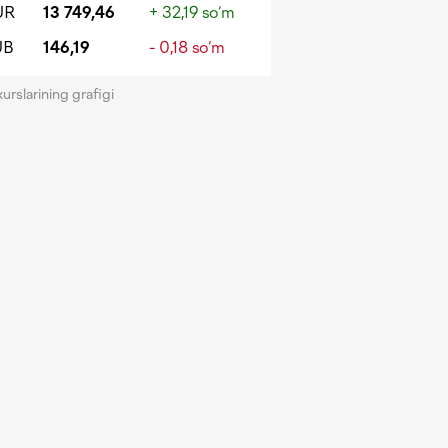
UR
13 749,46
+ 32,19 so‘m
UB
146,19
- 0,18 so‘m
kurslarining grafigi