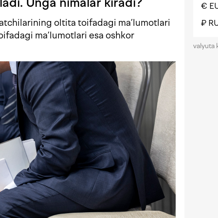
iladi. Unga nimalar kiradi?
€ E
tchilarining oltita toifadagi ma’lumotlari
₽ R
toifadagi ma’lumotlari esa oshkor
valyuta 