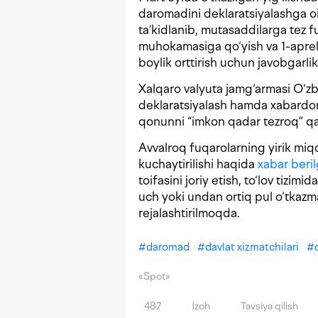
daromadini deklaratsiyalashga oi
ta’kidlanib, mutasaddilarga tez f
muhokamasiga qo‘yish va 1-aprel
boylik orttirish uchun javobgarlik
Xalqaro valyuta jamg‘armasi O‘z
deklaratsiyalash hamda xabardor 
qonunni “imkon qadar tezroq” qa
Avvalroq fuqarolarning yirik miq
kuchaytirilishi haqida
xabar beri
toifasini joriy etish, to‘lov tizim
uch yoki undan ortiq pul o‘tkazma
rejalashtirilmoqda.
#
daromad
#
davlat xizmatchilari
#
«Spot»
487
Izoh
Tavsiya qilish