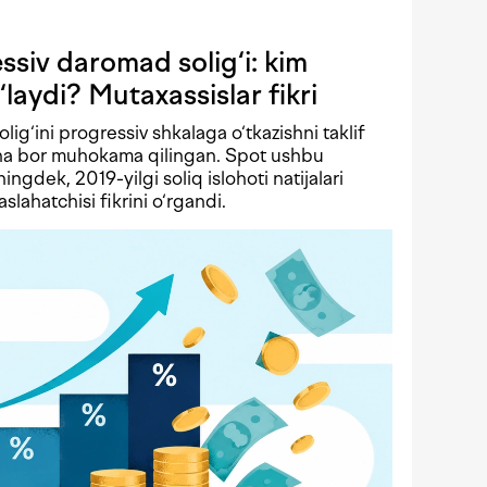
siv daromad solig‘i: kim
‘laydi? Mutaxassislar fikri
solig‘ini progressiv shkalaga o‘tkazishni taklif
echa bor muhokama qilingan. Spot ushbu
ningdek, 2019-yilgi soliq islohoti natijalari
lahatchisi fikrini o‘rgandi.