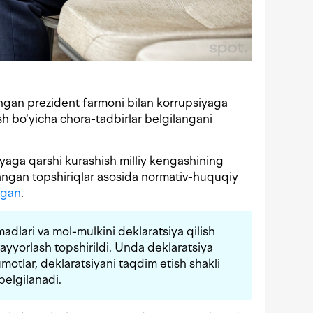
ingan prezident farmoni bilan korrupsiyaga
ash bo‘yicha chora-tadbirlar belgilangani
iyaga qarshi kurashish milliy kengashining
ilangan topshiriqlar asosida normativ-huquqiy
ngan
.
adlari va mol-mulkini deklaratsiya qilish
 tayyorlash topshirildi. Unda deklaratsiya
umotlar, deklaratsiyani taqdim etish shakli
 belgilanadi.