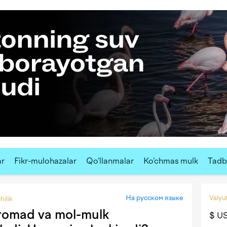
ar
Fikr-mulohazalar
Qo‘llanmalar
Ko‘chmas mulk
Tadbi
На русском языке
Valyut
ilik
romad va mol-mulk
$ U