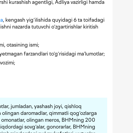
rshi kurashish agentligi, Adliya vazirligi hamda
ha
, kengash yig‘ilishida quyidagi 6 ta toifadagi
shni nazarda tutuvchi o‘zgartirishlar kiritish
mi, otasining ismi;
yetmagan farzandlari to‘g‘risidagi ma’lumotlar;
avozimi;
lar, jumladan, yashash joyi, qishloq
an olingan daromadlar, qimmatli qog‘ozlarga
 va omonatlar, olingan meros, BHMning 200
iqdordagi sovg‘alar, gonorarlar, BHMning