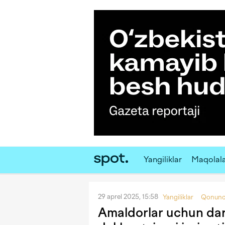
Yangiliklar
Maqolal
29 aprel 2025, 15:58
Yangiliklar
Qonunch
Amaldorlar uchun da