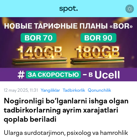
12 may 2025, 11:31
Yangiliklar
Tadbirkorlik
Qonunchilik
Nogironligi bo‘lganlarni ishga olgan
tadbirkorlarning ayrim xarajatlari
qoplab beriladi
Ularga surdotarjimon, psixolog va hamrohlik