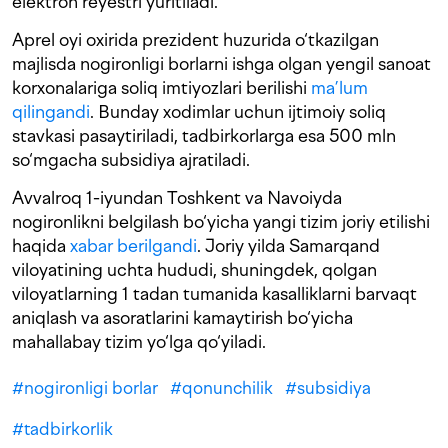
elektron reyestri yuritiladi.
Aprel oyi oxirida prezident huzurida o‘tkazilgan
majlisda nogironligi borlarni ishga olgan yengil sanoat
korxonalariga soliq imtiyozlari berilishi
ma’lum
qilingandi
. Bunday xodimlar uchun ijtimoiy soliq
stavkasi pasaytiriladi, tadbirkorlarga esa 500 mln
so‘mgacha subsidiya ajratiladi.
Avvalroq 1-iyundan Toshkent va Navoiyda
nogironlikni belgilash bo‘yicha yangi tizim joriy etilishi
haqida
xabar berilgandi
. Joriy yilda Samarqand
viloyatining uchta hududi, shuningdek, qolgan
viloyatlarning 1 tadan tumanida kasalliklarni barvaqt
aniqlash va asoratlarini kamaytirish bo‘yicha
mahallabay tizim yo‘lga qo‘yiladi.
#
nogironligi borlar
#
qonunchilik
#
subsidiya
#
tadbirkorlik