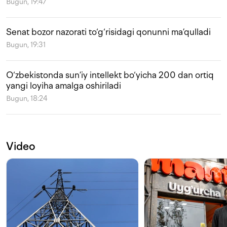
Bugun, 19:47
Senat bozor nazorati to‘g‘risidagi qonunni ma’qulladi
Bugun, 19:31
O‘zbekistonda sun’iy intellekt bo‘yicha 200 dan ortiq
yangi loyiha amalga oshiriladi
Bugun, 18:24
Video