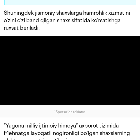
Shuningdek jismoniy shaxslarga hamrohlik xizmatini
o‘zini o‘zi band qilgan shaxs sifatida ko‘rsatishga
ruxsat beriladi.
"Spot.uz"da reklama
“Yagona milliy ijtimoiy himoya” axborot tizimida
Mehnatga layoqatli nogironligi bo‘lgan shaxslarning