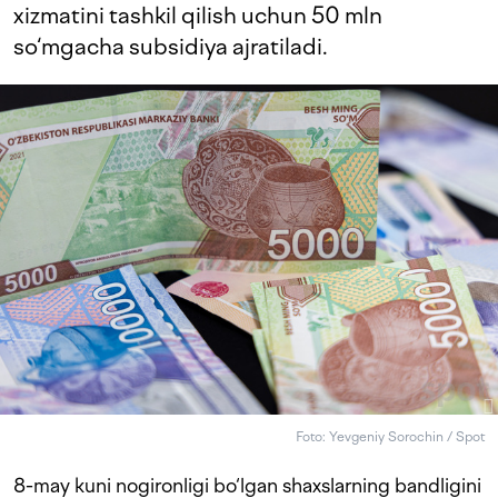
xizmatini tashkil qilish uchun 50 mln
so‘mgacha subsidiya ajratiladi.
Foto: Yevgeniy Sorochin / Spot
8-may kuni nogironligi bo‘lgan shaxslarning bandligini