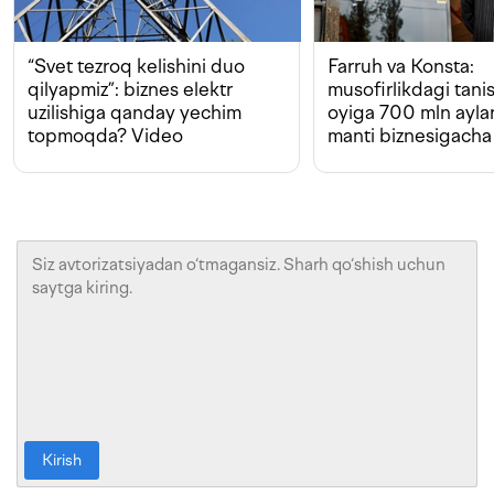
“Svet tezroq kelishini duo
Farruh va Konsta:
qilyapmiz”: biznes elektr
musofirlikdagi tan
uzilishiga qanday yechim
oyiga 700 mln ayla
topmoqda? Video
manti biznesigacha
Kirish