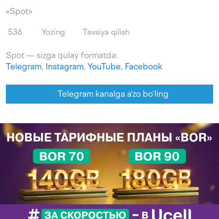
«Spot»
536
Yozing
Tavsiya qilish
Spot — sizga qulay formatda:
Telegram
,
Instagram
,
YouTube
,
Facebook
Telegram kanalga a'zo bo‘ling