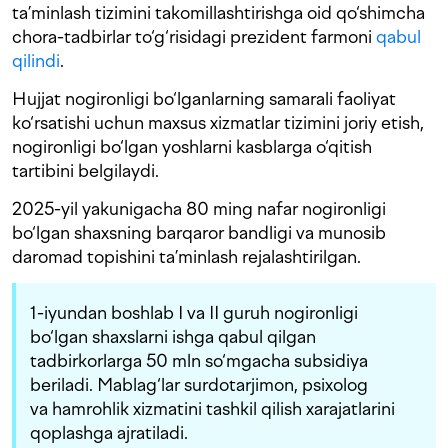
ta’minlash tizimini takomillashtirishga oid qo‘shimcha
chora-tadbirlar to‘g‘risidagi prezident farmoni
qabul
qilindi
.
Hujjat nogironligi bo‘lganlarning samarali faoliyat
ko‘rsatishi uchun maxsus xizmatlar tizimini joriy etish,
nogironligi bo‘lgan yoshlarni kasblarga o‘qitish
tartibini belgilaydi.
2025-yil yakunigacha 80 ming nafar nogironligi
bo‘lgan shaxsning barqaror bandligi va munosib
daromad topishini ta’minlash rejalashtirilgan.
1-iyundan boshlab I va II guruh nogironligi
bo‘lgan shaxslarni ishga qabul qilgan
tadbirkorlarga 50 mln so‘mgacha subsidiya
beriladi. Mablag‘lar surdotarjimon, psixolog
va hamrohlik xizmatini tashkil qilish xarajatlarini
qoplashga ajratiladi.