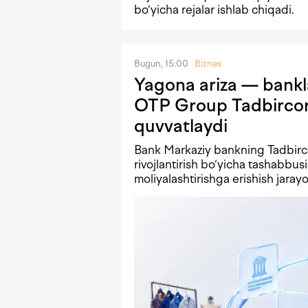
bo‘yicha rejalar ishlab chiqadi.
Bugun, 15:00
Biznes
Yagona ariza — bankla
OTP Group Tadbircore
quvvatlaydi
Bank Markaziy bankning Tadbirco
rivojlantirish bo‘yicha tashabbus
moliyalashtirishga erishish jaray