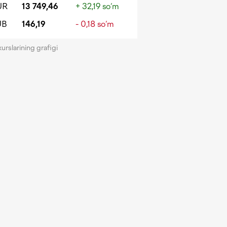
UR
13 749,46
+ 32,19 so‘m
UB
146,19
- 0,18 so‘m
kurslarining grafigi