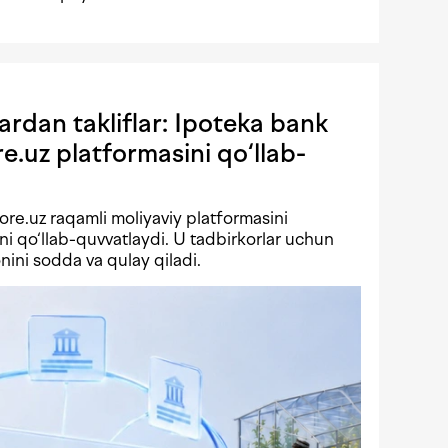
rdan takliflar: Ipoteka bank
.uz platformasini qo‘llab-
re.uz raqamli moliyaviy platformasini
ini qo‘llab-quvvatlaydi. U tadbirkorlar uchun
onini sodda va qulay qiladi.