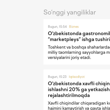
So‘nggi yangiliklar
Bugun, 15:54
Biznes
O‘zbekistonda gastronomi
“marketpleys” ishga tushiri
Toshkent va boshqa shaharlardag
milliy taomlarning sayyohlarga m
versiyalarini joriy etadi.
Bugun, 15:23
Iqtisodiyot
O‘zbekistonda xavfli chiqin
ishlashni 20% ga yetkazish
rejalashtirilmoqda
Xavfli chiqindilar chiqaradigan k
hajmini kamaytirish va qayta ishl