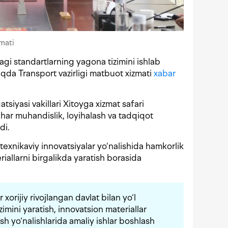
zmati
agi standartlarning yagona tizimini ishlab
aqda Transport vazirligi matbuot xizmati
xabar
atsiyasi vakillari Xitoyga xizmat safari
har muhandislik, loyihalash va tadqiqot
di.
-texnikaviy innovatsiyalar yo‘nalishida hamkorlik
riallarni birgalikda yaratish borasida
xorijiy rivojlangan davlat bilan yo‘l
imini yaratish, innovatsion materiallar
ish yo‘nalishlarida amaliy ishlar boshlash