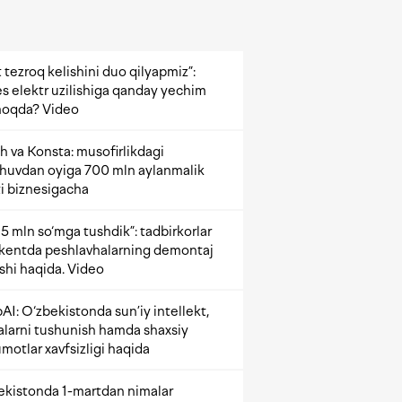
 tezroq kelishini duo qilyapmiz”:
s elektr uzilishiga qanday yechim
oqda? Video
h va Konsta: musofirlikdagi
shuvdan oyiga 700 mln aylanmalik
i biznesigacha
5 mln so‘mga tushdik”: tadbirkorlar
kentda peshlavhalarning demontaj
ishi haqida. Video
AI: O‘zbekistonda sun’iy intellekt,
alarni tushunish hamda shaxsiy
motlar xavfsizligi haqida
ekistonda 1-martdan nimalar