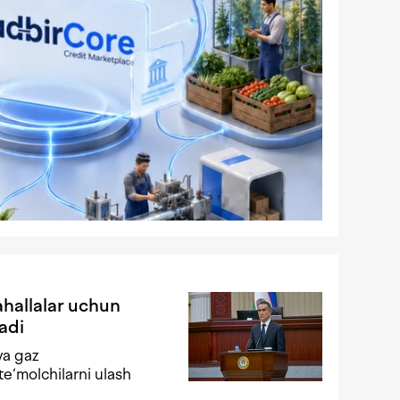
hallalar uchun
adi
va gaz
ste‘molchilarni ulash