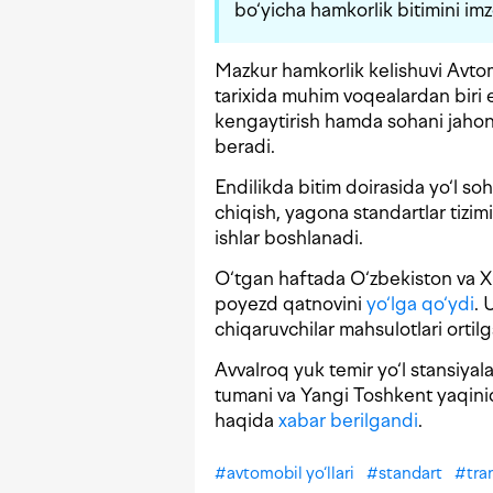
bo‘yicha hamkorlik bitimini imz
Mazkur hamkorlik kelishuvi Avtomob
tarixida muhim voqealardan biri ek
kengaytirish hamda sohani jahon 
beradi.
Endilikda bitim doirasida yo‘l so
chiqish, yagona standartlar tizim
ishlar boshlanadi.
O‘tgan haftada O‘zbekiston va X
poyezd qatnovini
yo‘lga qo‘ydi
. 
chiqaruvchilar mahsulotlari orti
Avvalroq yuk temir yo‘l stansiyal
tumani va Yangi Toshkent yaqinida
haqida
xabar berilgandi
.
#
avtomobil yo‘llari
#
standart
#
tra