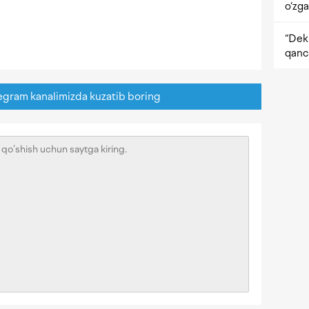
o‘zga
“Dekr
qanc
egram kanalimizda kuzatib boring