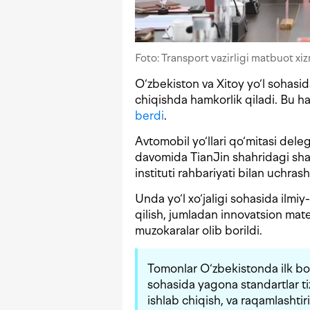
Foto: Transport vazirligi matbuot xi
O‘zbekiston va Xitoy yo‘l sohasid
chiqishda hamkorlik qiladi. Bu h
berdi
.
Avtomobil yo‘llari qo‘mitasi deleg
davomida TianJin shahridagi sha
instituti rahbariyati bilan uchrash
Unda yo‘l xo‘jaligi sohasida ilmiy
qilish, jumladan innovatsion mate
muzokaralar olib borildi.
Tomonlar O‘zbekistonda ilk bor 
sohasida yagona standartlar tiz
ishlab chiqish, va raqamlashtir