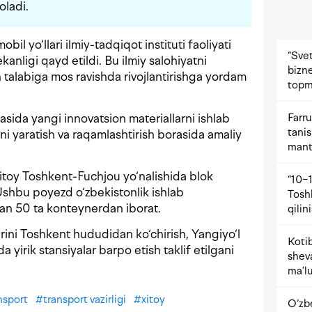
oladi.
il yo‘llari ilmiy-tadqiqot instituti faoliyati
“Svet
anligi qayd etildi. Bu ilmiy salohiyatni
bizne
talabiga mos ravishda rivojlantirishga yordam
topm
Farru
hasida yangi innovatsion materiallarni ishlab
tani
ini yaratish va raqamlashtirish borasida amaliy
mant
itoy Toshkent-Fuchjou yo‘nalishida blok
“10−1
Ushbu poyezd o‘zbekistonlik ishlab
Tosh
lgan 50 ta konteynerdan iborat.
qilin
arini Toshkent hududidan ko‘chirish, Yangiyo‘l
Kotib
 yirik stansiyalar barpo etish taklif etilgani
shev
ma’lu
nsport
#
transport vazirligi
#
xitoy
O‘zb