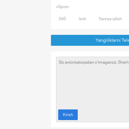
«Spot»
360
Izoh
Tavsiya qilish
Yangiliklarni Tel
Kirish