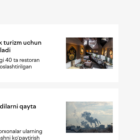
k turizm uchun
ladi
i 40 ta restoran
oslashtirilgan
dilarni qayta
orxonalar ularning
ashni ko‘paytirish