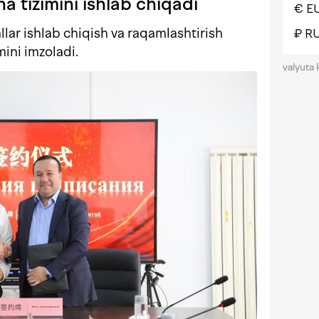
a tizimini ishlab chiqadi
€ E
lar ishlab chiqish va raqamlashtirish
₽ R
mini imzoladi.
valyuta 