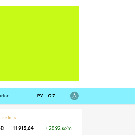
rlar
РУ
O‘Z
alar kursi
SD
11 915,64
+ 28,92 so‘m