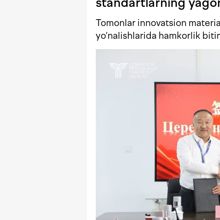
standartlarning yagon
Tomonlar innovatsion material
yo‘nalishlarida hamkorlik biti