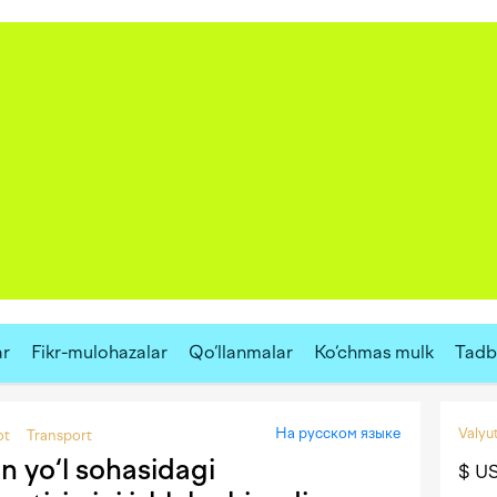
ar
Fikr-mulohazalar
Qo‘llanmalar
Ko‘chmas mulk
Tadbi
На русском языке
Valyut
ot
Transport
n yo‘l sohasidagi
$ U