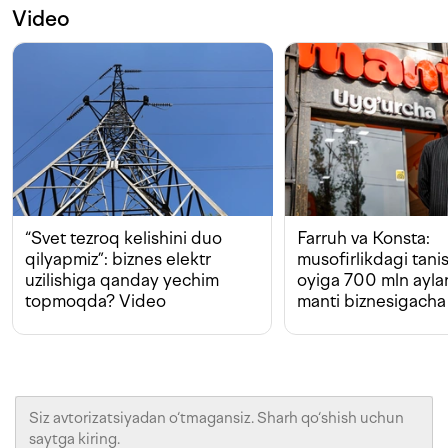
Video
“Svet tezroq kelishini duo
Farruh va Konsta:
qilyapmiz”: biznes elektr
musofirlikdagi tan
uzilishiga qanday yechim
oyiga 700 mln ayla
topmoqda? Video
manti biznesigacha