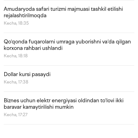
Amudaryoda safari turizmi majmuasi tashkil etilishi
rejalashtirilmoqda
Kecha, 18:35
Qo‘qonda fuqarolarni umraga yuborishni va‘da qilgan
korxona rahbari ushlandi
Kecha, 18:18
Dollar kursi pasaydi
Kecha, 17:38
Biznes uchun elektr energiyasi oldindan to‘lovi ikki
baravar kamaytirilishi mumkin
Kecha, 17:27