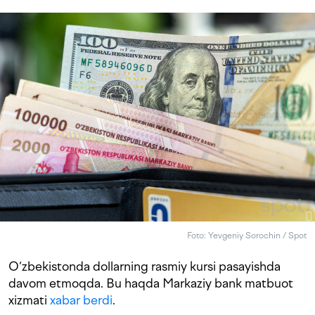
Foto: Yevgeniy Sorochin / Spot
O‘zbekistonda dollarning rasmiy kursi pasayishda
davom etmoqda. Bu haqda Markaziy bank matbuot
xizmati
xabar berdi
.