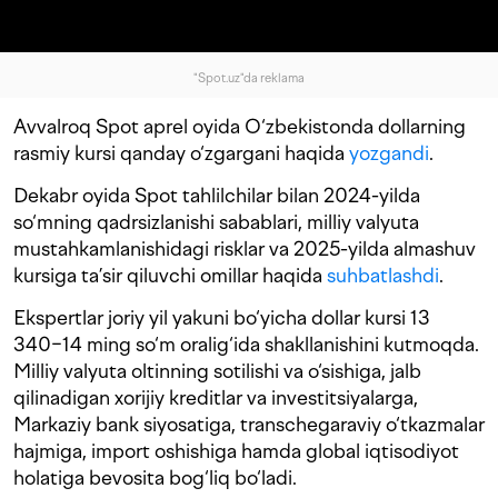
"Spot.uz"da reklama
Avvalroq Spot aprel oyida O‘zbekistonda dollarning
rasmiy kursi qanday o‘zgargani haqida
yozgandi
.
Dekabr oyida Spot tahlilchilar bilan 2024-yilda
so‘mning qadrsizlanishi sabablari, milliy valyuta
mustahkamlanishidagi risklar va 2025-yilda almashuv
kursiga ta’sir qiluvchi omillar haqida
suhbatlashdi
.
Ekspertlar joriy yil yakuni bo‘yicha dollar kursi 13
340−14 ming so‘m oralig‘ida shakllanishini kutmoqda.
Milliy valyuta oltinning sotilishi va o‘sishiga, jalb
qilinadigan xorijiy kreditlar va investitsiyalarga,
Markaziy bank siyosatiga, transchegaraviy o‘tkazmalar
hajmiga, import oshishiga hamda global iqtisodiyot
holatiga bevosita bog‘liq bo‘ladi.