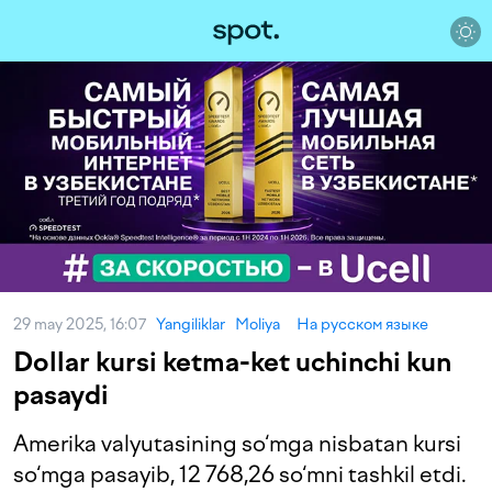
29 may 2025, 16:07
Yangiliklar
Moliya
На русском языке
Dollar kursi ketma-ket uchinchi kun
pasaydi
Amerika valyutasining so‘mga nisbatan kursi
so‘mga pasayib, 12 768,26 so‘mni tashkil etdi.