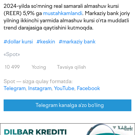
2024-yilda so‘mning real samarali almashuv kursi
(REER) 5,9% ga
mustahkamlandi
. Markaziy bank joriy
yilning ikkinchi yarmida almashuv kursi o‘rta muddatli
trend darajasiga qaytishini kutmoqda.
#
dollar kursi
#
keskin
#
markaziy bank
«Spot»
10 499
Yozing
Tavsiya qilish
Spot — sizga qulay formatda:
Telegram
,
Instagram
,
YouTube
,
Facebook
Telegram kanalga a'zo bo‘ling