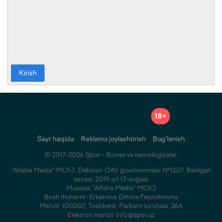
Kirish
18+
Sayt haqida
Reklama joylashtirish
Bog‘lanish
© 2017-2026 Spot – Biznes va texnologiyalar.
“Afisha Media” MChJ. Elektron OAV guvohnomasi: №1207. Berilgan
sanasi: 2019-yil 13-avgust
Muassis: “Afisha Media” MChJ
Bosh muharrir: Erkenova Dinora Fayzulloevna
Manzil: 100007, Toshkent, Parkent ko‘chasi, 26A
Elektron manzil: info@spot.uz