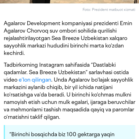
Foto: Prezident matbuot xizmati
Agalarov Development kompaniyasi prezidenti Emin
Agalarov Chorvoq suv ombori sohilida qurilishi
rejalashtirilayotgan Sea Breeze Uzbekistan xalqaro
sayyohlik markazi hududini birinchi marta ko‘zdan
kechirdi.
Tadbirkorning Instagram sahifasida “Dastlabki
qadamlar. Sea Breeze Uzbekistan” sarlavhasi ostida
video
e’lon qilingan
. Unda Agalarov bo‘lajak sayyohlik
markazini aylanib chiqib, bir yil ichida natijani
ko‘rsatishga va’da beradi. U birinchi ko‘chmas mulkni
namoyish etish uchun mulk egalari, ijaraga beruvchilar
va mehmonlarni tashish maqsadida qayiq va paromlar
o‘rnatishni taklif qilgan.
“Birinchi bosqichda biz 100 gektarga yaqin