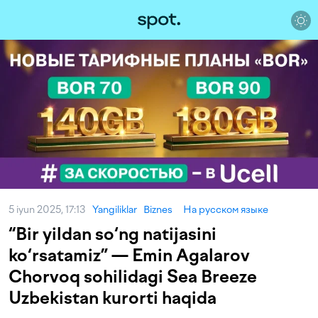
5 iyun 2025, 17:13
Yangiliklar
Biznes
На русском языке
“Bir yildan so‘ng natijasini
ko‘rsatamiz” — Emin Agalarov
Chorvoq sohilidagi Sea Breeze
Uzbekistan kurorti haqida