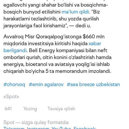
egallovchi yangi shahar bo‘lishi va bosqichma-
bosqich bunyod etilishini
ma’lum qildi
. “Biz
harakatlarni tezlashtirib, shu yozda qurilish
jarayonlariga faol kirishamiz”, — dedi u.
Avvalroq Misr Qoraqalpog‘istonga $660 mln
miqdorida investitsiya kiritishi haqida
xabar
berilgandi
. Bell Energy kompaniyasi bilan neft
omborlari qurish, oltin konini o‘zlashtirish hamda
energiya, bioetanol va aviatsiya yoqilg‘isi ishlab
chiqarish bo‘yicha 5 ta memorandum imzolandi.
#
chorvoq
#
emin agalarov
#
sea breeze uzbekistan
«Spot»
641
Yozing
Tavsiya qilish
Spot — sizga qulay formatda: