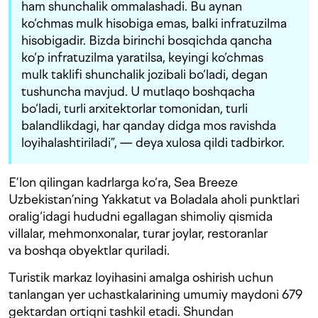
ham shunchalik ommalashadi. Bu aynan
ko‘chmas mulk hisobiga emas, balki infratuzilma
hisobigadir. Bizda birinchi bosqichda qancha
ko‘p infratuzilma yaratilsa, keyingi ko‘chmas
mulk taklifi shunchalik jozibali bo‘ladi, degan
tushuncha mavjud. U mutlaqo boshqacha
bo‘ladi, turli arxitektorlar tomonidan, turli
balandlikdagi, har qanday didga mos ravishda
loyihalashtiriladi”, — deya xulosa qildi tadbirkor.
E’lon qilingan kadrlarga ko‘ra, Sea Breeze
Uzbekistan’ning Yakkatut va Boladala aholi punktlari
oralig‘idagi hududni egallagan shimoliy qismida
villalar, mehmonxonalar, turar joylar, restoranlar
va boshqa obyektlar quriladi.
Turistik markaz loyihasini amalga oshirish uchun
tanlangan yer uchastkalarining umumiy maydoni 679
gektardan ortiqni tashkil etadi. Shundan