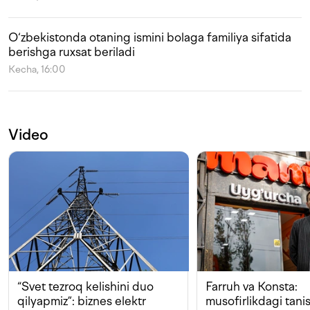
O‘zbekistonda otaning ismini bolaga familiya sifatida
berishga ruxsat beriladi
Kecha, 16:00
Video
“Svet tezroq kelishini duo
Farruh va Konsta:
qilyapmiz”: biznes elektr
musofirlikdagi tan