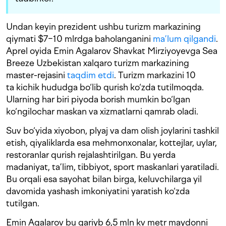
Undan keyin prezident ushbu turizm markazining
qiymati $7−10 mlrdga baholanganini
ma’lum qilgandi
.
Aprel oyida Emin Agalarov Shavkat Mirziyoyevga Sea
Breeze Uzbekistan xalqaro turizm markazining
master-rejasini
taqdim etdi
. Turizm markazini 10
ta kichik hududga bo‘lib qurish ko‘zda tutilmoqda.
Ularning har biri piyoda borish mumkin bo‘lgan
ko‘ngilochar maskan va xizmatlarni qamrab oladi.
Suv bo‘yida xiyobon, plyaj va dam olish joylarini tashkil
etish, qiyaliklarda esa mehmonxonalar, kottejlar, uylar,
restoranlar qurish rejalashtirilgan. Bu yerda
madaniyat, ta’lim, tibbiyot, sport maskanlari yaratiladi.
Bu orqali esa sayohat bilan birga, keluvchilarga yil
davomida yashash imkoniyatini yaratish ko‘zda
tutilgan.
Emin Agalarov bu qariyb 6,5 mln kv metr maydonni