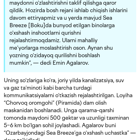
maydonni o‘zlashtirishni taklif qilishga qaror
qildik. Hozirda bosh rejani ishlab chiqish ishlarini
davom ettiryapmiz va u yerda mavjud Sea
Breeze [Boku]da bunyod etilgan binolarga
o‘xshash inshootlarni qurishni
rejalashtirmoqdamiz. Ularni mahalliy
me’yorlarga moslashtirish oson. Aynan shu
yozning o‘zidayoq qurilishni boshlash
mumkin”, — dedi Emin Agalarov.
Uning so‘zlariga ko‘ra, joriy yilda kanalizatsiya, suv
va gaz ta’minoti kabi barcha turdagi
kommunikatsiyalarni o‘tkazish rejalashtirilgan. Loyiha
“Chorvoq oromgohi” (Piramida) dam olish
maskanidan boshlanadi. Unga qarama-qarshi
tomonda maydoni 500 gektar va uzunligi taxminan
5−6 km bo‘lgan sohil joylashadi. Agalarov buni
“Ozarbayjondagi Sea Breeze’ga o‘xshash uchastka” —