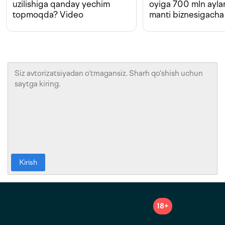
uzilishiga qanday yechim
oyiga 700 mln ayla
topmoqda? Video
manti biznesigacha
Kirish
18+