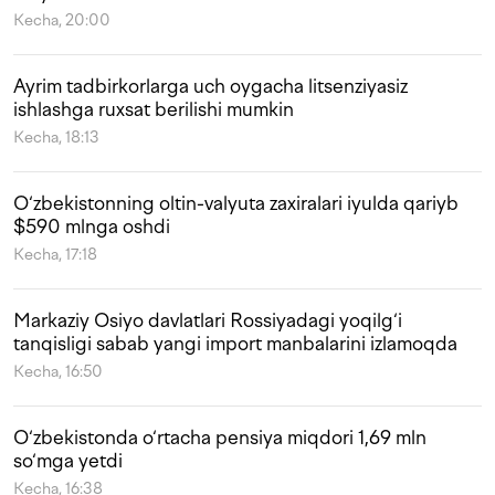
Kecha, 20:00
Ayrim tadbirkorlarga uch oygacha litsenziyasiz
ishlashga ruxsat berilishi mumkin
Kecha, 18:13
O‘zbekistonning oltin-valyuta zaxiralari iyulda qariyb
$590 mlnga oshdi
Kecha, 17:18
Markaziy Osiyo davlatlari Rossiyadagi yoqilg‘i
tanqisligi sabab yangi import manbalarini izlamoqda
Kecha, 16:50
O‘zbekistonda o‘rtacha pensiya miqdori 1,69 mln
so‘mga yetdi
Kecha, 16:38