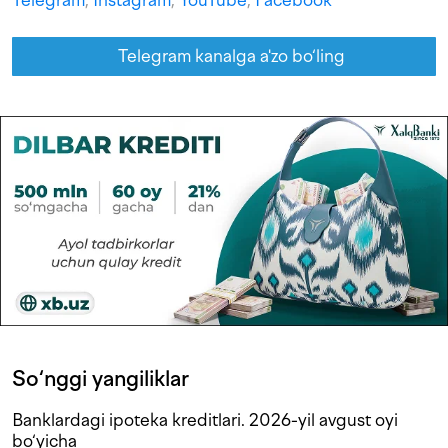
Telegram
,
Instagram
,
YouTube
,
Facebook
Telegram kanalga a'zo bo‘ling
So‘nggi yangiliklar
Banklardagi ipoteka kreditlari. 2026-yil avgust oyi
bo‘yicha