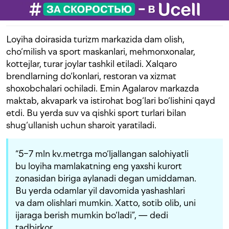
Loyiha doirasida turizm markazida dam olish,
cho‘milish va sport maskanlari, mehmonxonalar,
kottejlar, turar joylar tashkil etiladi. Xalqaro
brendlarning do‘konlari, restoran va xizmat
shoxobchalari ochiladi. Emin Agalarov markazda
maktab, akvapark va istirohat bog‘lari bo‘lishini qayd
etdi. Bu yerda suv va qishki sport turlari bilan
shug‘ullanish uchun sharoit yaratiladi.
“5−7 mln kv.metrga mo‘ljallangan salohiyatli
bu loyiha mamlakatning eng yaxshi kurort
zonasidan biriga aylanadi degan umiddaman.
Bu yerda odamlar yil davomida yashashlari
va dam olishlari mumkin. Xatto, sotib olib, uni
ijaraga berish mumkin bo‘ladi”, — dedi
tadbirkor.