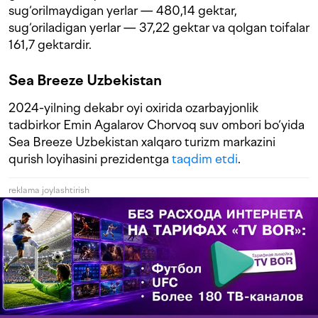
sug‘orilmaydigan yerlar — 480,14 gektar,
sug‘oriladigan yerlar — 37,22 gektar va qolgan toifalar
161,7 gektardir.
Sea Breeze Uzbekistan
2024-yilning dekabr oyi oxirida ozarbayjonlik
tadbirkor Emin Agalarov Chorvoq suv ombori bo‘yida
Sea Breeze Uzbekistan xalqaro turizm markazini
qurish loyihasini prezidentga
taqdim etdi
.
reklama joylashtirish