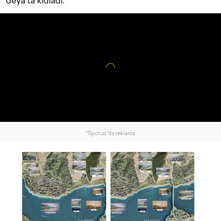
deya ta’kidladi.
"Spot.uz"da reklama