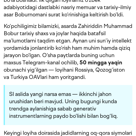
adabiyotidagi dastlabki nasriy memuar va tarixiy-ilmiy
asar Boburnomani surat ko‘rinishiga keltirish bo‘ldi.
Ko‘pchiligimiz bilamizki, asarda Zahiriddin Muhammad
Bobur tarixiy shaxs va joylar haqida batafsil
ma’lumotlarni taqdim etgan. Aynan uni sun’iy intellekt
yordamida jonlantirib ko‘rish ham muhim hamda qiziq
jarayon bo‘lgan. O‘sha paytlarda buning uchun
maxsus Telegram-kanal ochilib,
50 mingga yaqin
obunachi yig‘ilgan — loyihani Rossiya, Qozog‘iston
va Turkiya OAVlari ham yoritgandi.
SI aslida yangi narsa emas — ikkinchi jahon
urushidan beri mavjud. Uning bugungi kunda
trendga aylanishiga sabab generativ
instrumentlarning paydo bo‘lishi bilan bog‘liq.
Keyingi loyiha doirasida jadidlarning oq-qora siymolari