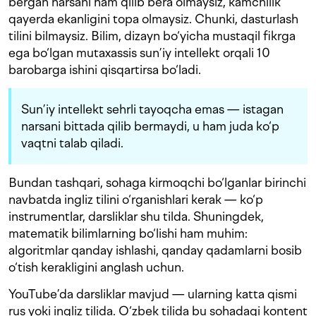
bergan narsani ham qilib bera olmaysiz, kamchilik
qayerda ekanligini topa olmaysiz. Chunki, dasturlash
tilini bilmaysiz. Bilim, dizayn bo‘yicha mustaqil fikrga
ega bo‘lgan mutaxassis sun’iy intellekt orqali 10
barobarga ishini qisqartirsa bo‘ladi.
Sun’iy intellekt sehrli tayoqcha emas — istagan
narsani bittada qilib bermaydi, u ham juda ko‘p
vaqtni talab qiladi.
Bundan tashqari, sohaga kirmoqchi bo‘lganlar birinchi
navbatda ingliz tilini o‘rganishlari kerak — ko‘p
instrumentlar, darsliklar shu tilda. Shuningdek,
matematik bilimlarning bo‘lishi ham muhim:
algoritmlar qanday ishlashi, qanday qadamlarni bosib
o‘tish kerakligini anglash uchun.
YouTube’da darsliklar mavjud — ularning katta qismi
rus yoki ingliz tilida. O‘zbek tilida bu sohadagi kontent