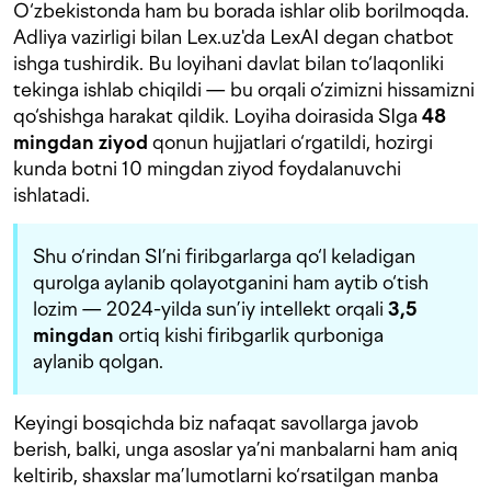
O‘zbekistonda ham bu borada ishlar olib borilmoqda.
Adliya vazirligi bilan Lex.uz'da LexAI degan chatbot
ishga tushirdik. Bu loyihani davlat bilan to‘laqonliki
tekinga ishlab chiqildi — bu orqali o‘zimizni hissamizni
qo‘shishga harakat qildik. Loyiha doirasida SIga
48
mingdan ziyod
qonun hujjatlari o‘rgatildi, hozirgi
kunda botni 10 mingdan ziyod foydalanuvchi
ishlatadi.
Shu o‘rindan SI’ni firibgarlarga qo‘l keladigan
qurolga aylanib qolayotganini ham aytib o‘tish
lozim — 2024-yilda sun’iy intellekt orqali
3,5
mingdan
ortiq kishi firibgarlik qurboniga
aylanib qolgan.
Keyingi bosqichda biz nafaqat savollarga javob
berish, balki, unga asoslar ya’ni manbalarni ham aniq
keltirib, shaxslar ma’lumotlarni ko‘rsatilgan manba