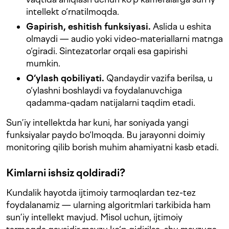
intellekt o‘rnatilmoqda.
Gapirish, eshitish funksiyasi.
Aslida u eshita
olmaydi — audio yoki video-materiallarni matnga
o‘giradi. Sintezatorlar orqali esa gapirishi
mumkin.
O‘ylash qobiliyati.
Qandaydir vazifa berilsa, u
o‘ylashni boshlaydi va foydalanuvchiga
qadamma-qadam natijalarni taqdim etadi.
Sun’iy intellektda har kuni, har soniyada yangi
funksiyalar paydo bo‘lmoqda. Bu jarayonni doimiy
monitoring qilib borish muhim ahamiyatni kasb etadi.
Kimlarni ishsiz qoldiradi?
Kundalik hayotda ijtimoiy tarmoqlardan tez-tez
foydalanamiz — ularning algoritmlari tarkibida ham
sun’iy intellekt mavjud. Misol uchun, ijtimoiy