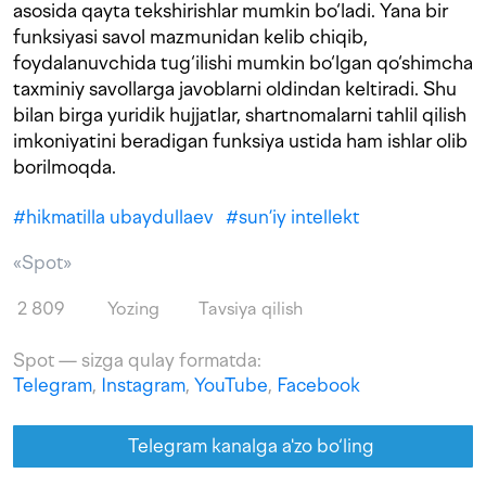
asosida qayta tekshirishlar mumkin bo‘ladi. Yana bir
funksiyasi savol mazmunidan kelib chiqib,
foydalanuvchida tug‘ilishi mumkin bo‘lgan qo‘shimcha
taxminiy savollarga javoblarni oldindan keltiradi. Shu
bilan birga yuridik hujjatlar, shartnomalarni tahlil qilish
imkoniyatini beradigan funksiya ustida ham ishlar olib
borilmoqda.
#
hikmatilla ubaydullaev
#
sun’iy intellekt
«Spot»
2 809
Yozing
Tavsiya qilish
Spot — sizga qulay formatda:
Telegram
,
Instagram
,
YouTube
,
Facebook
Telegram kanalga a'zo bo‘ling