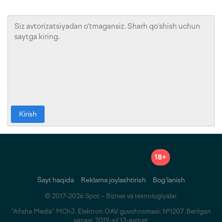
Kirish
18+
Sayt haqida
Reklama joylashtirish
Bog‘lanish
© 2017-2026 Spot – Biznes va texnologiyalar.
“Afisha Media” MChJ. Elektron OAV guvohnomasi: №1207. Berilgan
sanasi: 2019-yil 13-avgust