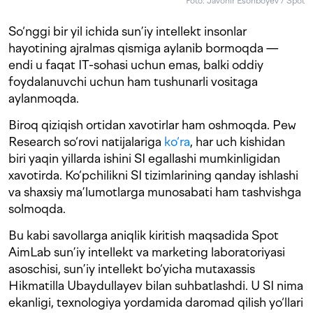
Foto: Javohir Esonboyev / Spot
So‘nggi bir yil ichida sun’iy intellekt insonlar
hayotining ajralmas qismiga aylanib bormoqda —
endi u faqat IT-sohasi uchun emas, balki oddiy
foydalanuvchi uchun ham tushunarli vositaga
aylanmoqda.
Biroq qiziqish ortidan xavotirlar ham oshmoqda. Pew
Research so‘rovi natijalariga
ko‘ra
, har uch kishidan
biri yaqin yillarda ishini SI egallashi mumkinligidan
xavotirda. Ko‘pchilikni SI tizimlarining qanday ishlashi
va shaxsiy ma’lumotlarga munosabati ham tashvishga
solmoqda.
Bu kabi savollarga aniqlik kiritish maqsadida Spot
AimLab sun’iy intellekt va marketing laboratoriyasi
asoschisi, sun’iy intellekt bo‘yicha mutaxassis
Hikmatilla Ubaydullayev bilan suhbatlashdi. U SI nima
ekanligi, texnologiya yordamida daromad qilish yo‘llari