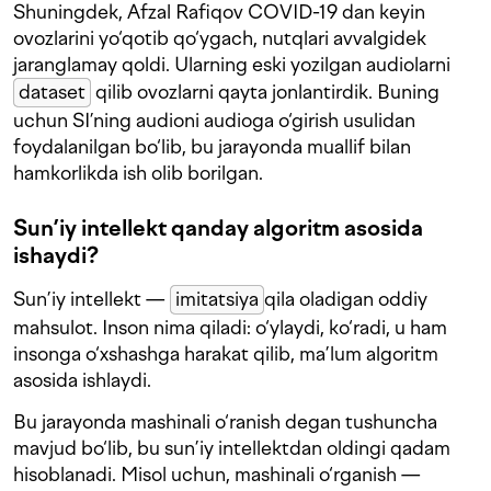
Shuningdek, Afzal Rafiqov COVID-19 dan keyin
ovozlarini yo‘qotib qo‘ygach, nutqlari avvalgidek
jaranglamay qoldi. Ularning eski yozilgan audiolarni
dataset
qilib ovozlarni qayta jonlantirdik. Buning
uchun SI’ning audioni audioga o‘girish usulidan
foydalanilgan bo‘lib, bu jarayonda muallif bilan
hamkorlikda ish olib borilgan.
Sun’iy intellekt qanday algoritm asosida
ishaydi?
Sun’iy intellekt —
imitatsiya
qila oladigan oddiy
mahsulot. Inson nima qiladi: o‘ylaydi, ko‘radi, u ham
insonga o‘xshashga harakat qilib, ma’lum algoritm
asosida ishlaydi.
Bu jarayonda mashinali o‘ranish degan tushuncha
mavjud bo‘lib, bu sun’iy intellektdan oldingi qadam
hisoblanadi. Misol uchun, mashinali o‘rganish —