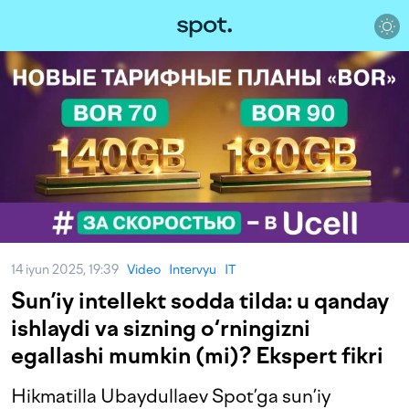
14 iyun 2025, 19:39
Video
Intervyu
IT
Sun’iy intellekt sodda tilda: u qanday
ishlaydi va sizning o‘rningizni
egallashi mumkin (mi)? Ekspert fikri
Hikmatilla Ubaydullaev Spot’ga sun’iy