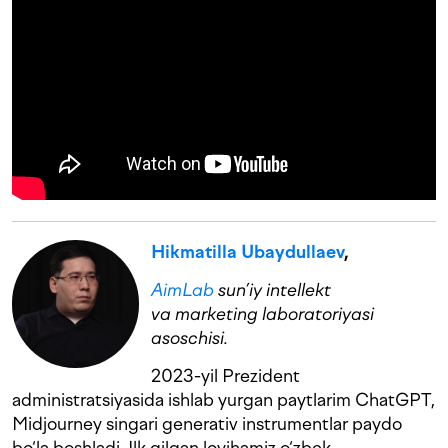
Hikmatilla Ubaydullaev
,
AimLab
sun’iy intellekt
va marketing laboratoriyasi
asoschisi.
2023-yil Prezident
administratsiyasida ishlab yurgan paytlarim ChatGPT,
Midjourney singari generativ instrumentlar paydo
bo‘la boshladi. Ilk qilgan loyihamiz o‘zbek