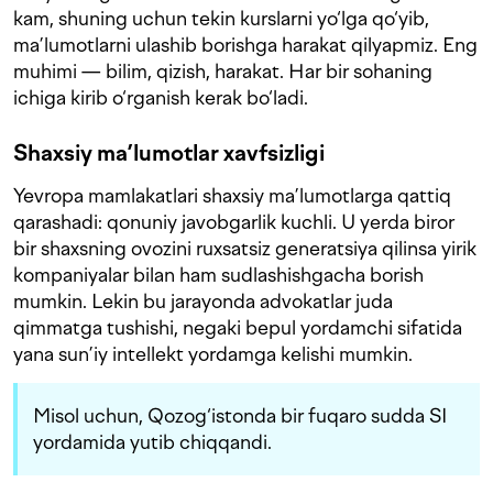
kam, shuning uchun tekin kurslarni yo‘lga qo‘yib,
ma’lumotlarni ulashib borishga harakat qilyapmiz. Eng
muhimi — bilim, qizish, harakat. Har bir sohaning
ichiga kirib o‘rganish kerak bo‘ladi.
Shaxsiy ma’lumotlar xavfsizligi
Yevropa mamlakatlari shaxsiy ma’lumotlarga qattiq
qarashadi: qonuniy javobgarlik kuchli. U yerda biror
bir shaxsning ovozini ruxsatsiz generatsiya qilinsa yirik
kompaniyalar bilan ham sudlashishgacha borish
mumkin. Lekin bu jarayonda advokatlar juda
qimmatga tushishi, negaki bepul yordamchi sifatida
yana sun’iy intellekt yordamga kelishi mumkin.
Misol uchun, Qozog‘istonda bir fuqaro sudda SI
yordamida yutib chiqqandi.