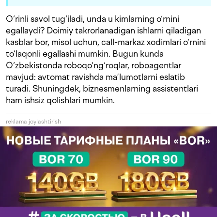
O‘rinli savol tug‘iladi, unda u kimlarning o‘rnini
egallaydi? Doimiy takrorlanadigan ishlarni qiladigan
kasblar bor, misol uchun, call-markaz xodimlari o‘rnini
to‘laqonli egallashi mumkin. Bugun kunda
O‘zbekistonda roboqo‘ng‘roqlar, roboagentlar
mavjud: avtomat ravishda ma’lumotlarni eslatib
turadi. Shuningdek, biznesmenlarning assistentlari
ham ishsiz qolishlari mumkin.
reklama joylashtirish