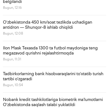
belgilandi
Bugun, 12:16
O‘zbekistonda 450 km/soat tezlikda uchadigan
antidron — Shunqor-8 ishlab chiqildi
Bugun, 12:08
Ilon Mask Texasda 1300 ta futbol maydoniga teng
megazavod qurishni rejalashtirmoqda
Bugun, 11:31
Tadbirkorlarning bank hisobvaraqlarini to‘xtatib turish
tartibi o‘zgaradi
Bugun, 10:54
Nobank kredit tashkilotlariga biometrik ma’lumotlarni
O‘zbekistonda saqlash talabi yuklatildi