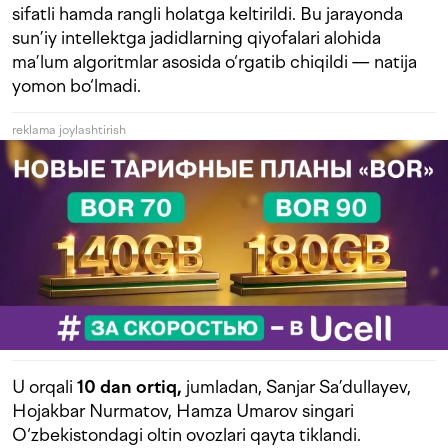
sifatli hamda rangli holatga keltirildi. Bu jarayonda
sun’iy intellektga jadidlarning qiyofalari alohida
ma’lum algoritmlar asosida o‘rgatib chiqildi — natija
yomon bo‘lmadi.
reklama joylashtirish
U orqali
10 dan ortiq,
jumladan, Sanjar Sa’dullayev,
Hojakbar Nurmatov, Hamza Umarov singari
O‘zbekistondagi oltin ovozlari qayta tiklandi.