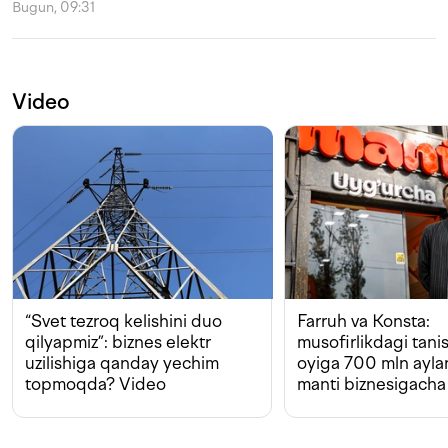
Bugun, 09:31
Video
“Svet tezroq kelishini duo
Farruh va Konsta:
qilyapmiz”: biznes elektr
musofirlikdagi tan
uzilishiga qanday yechim
oyiga 700 mln ayla
topmoqda? Video
manti biznesigacha