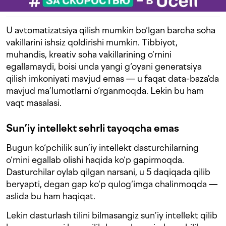
U avtomatizatsiya qilish mumkin bo‘lgan barcha soha
vakillarini ishsiz qoldirishi mumkin. Tibbiyot,
muhandis, kreativ soha vakillarining o‘rnini
egallamaydi, boisi unda yangi g‘oyani generatsiya
qilish imkoniyati mavjud emas — u faqat data-baza'da
mavjud ma’lumotlarni o‘rganmoqda. Lekin bu ham
vaqt masalasi.
Sun’iy intellekt sehrli tayoqcha emas
Bugun ko‘pchilik sun’iy intellekt dasturchilarning
o‘rnini egallab olishi haqida ko‘p gapirmoqda.
Dasturchilar oylab qilgan narsani, u 5 daqiqada qilib
beryapti, degan gap ko‘p qulog‘imga chalinmoqda —
aslida bu ham haqiqat.
Lekin dasturlash tilini bilmasangiz sun’iy intellekt qilib