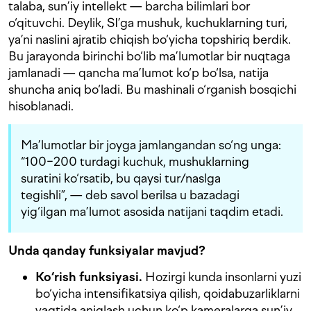
talaba, sun’iy intellekt — barcha bilimlari bor
o‘qituvchi. Deylik, SI’ga mushuk, kuchuklarning turi,
ya’ni naslini ajratib chiqish bo‘yicha topshiriq berdik.
Bu jarayonda birinchi bo‘lib ma’lumotlar bir nuqtaga
jamlanadi — qancha ma’lumot ko‘p bo‘lsa, natija
shuncha aniq bo‘ladi. Bu mashinali o‘rganish bosqichi
hisoblanadi.
Ma’lumotlar bir joyga jamlangandan so‘ng unga:
“100−200 turdagi kuchuk, mushuklarning
suratini ko‘rsatib, bu qaysi tur/naslga
tegishli”, — deb savol berilsa u bazadagi
yig‘ilgan ma’lumot asosida natijani taqdim etadi.
Unda qanday funksiyalar mavjud?
Ko‘rish funksiyasi.
Hozirgi kunda insonlarni yuzi
bo‘yicha intensifikatsiya qilish, qoidabuzarliklarni
vaqtida aniqlash uchun ko‘p kameralarga sun’iy