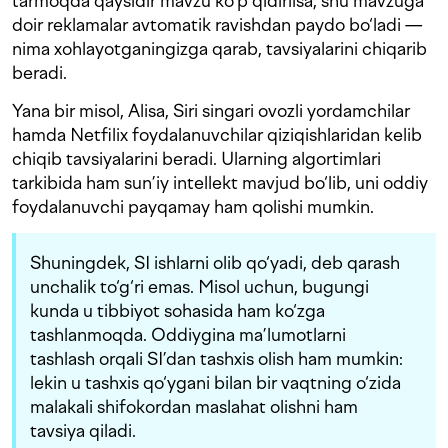
tarmoqda qaysidir mavzu ko‘p qidirilsa, shu mavzuga
doir reklamalar avtomatik ravishdan paydo bo‘ladi —
nima xohlayotganingizga qarab, tavsiyalarini chiqarib
beradi.
Yana bir misol, Alisa, Siri singari ovozli yordamchilar
hamda Netfilix foydalanuvchilar qiziqishlaridan kelib
chiqib tavsiyalarini beradi. Ularning algortimlari
tarkibida ham sun’iy intellekt mavjud bo‘lib, uni oddiy
foydalanuvchi payqamay ham qolishi mumkin.
Shuningdek, SI ishlarni olib qo‘yadi, deb qarash
unchalik to‘g‘ri emas. Misol uchun, bugungi
kunda u tibbiyot sohasida ham ko‘zga
tashlanmoqda. Oddiygina ma’lumotlarni
tashlash orqali SI’dan tashxis olish ham mumkin:
lekin u tashxis qo‘ygani bilan bir vaqtning o‘zida
malakali shifokordan maslahat olishni ham
tavsiya qiladi.