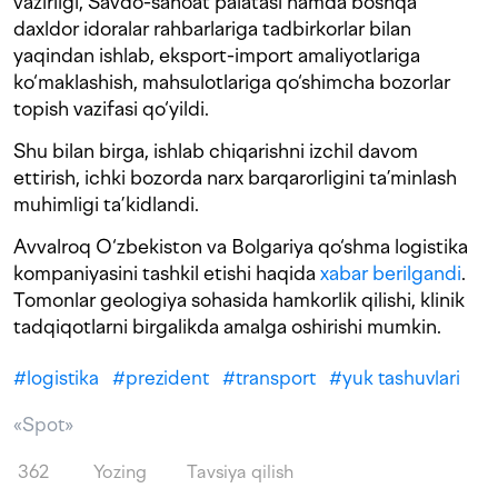
vazirligi, Savdo-sanoat palatasi hamda boshqa
daxldor idoralar rahbarlariga tadbirkorlar bilan
yaqindan ishlab, eksport-import amaliyotlariga
ko‘maklashish, mahsulotlariga qo‘shimcha bozorlar
topish vazifasi qo‘yildi.
Shu bilan birga, ishlab chiqarishni izchil davom
ettirish, ichki bozorda narx barqarorligini ta’minlash
muhimligi ta’kidlandi.
Avvalroq O‘zbekiston va Bolgariya qo‘shma logistika
kompaniyasini tashkil etishi haqida
xabar berilgandi
.
Tomonlar geologiya sohasida hamkorlik qilishi, klinik
tadqiqotlarni birgalikda amalga oshirishi mumkin.
#
logistika
#
prezident
#
transport
#
yuk tashuvlari
«Spot»
362
Yozing
Tavsiya qilish