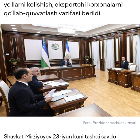
yo‘llarni kelishish, eksportchi korxonalarni
qo‘llab-quvvatlash vazifasi berildi.
Foto: Prezident matbuot xizmati
Shavkat Mirziyoyev 23-iyun kuni tashqi savdo