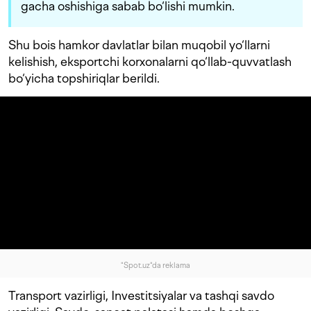
gacha oshishiga sabab bo‘lishi mumkin.
Shu bois hamkor davlatlar bilan muqobil yo‘llarni
kelishish, eksportchi korxonalarni qo‘llab-quvvatlash
bo‘yicha topshiriqlar berildi.
"Spot.uz"da reklama
Transport vazirligi, Investitsiyalar va tashqi savdo