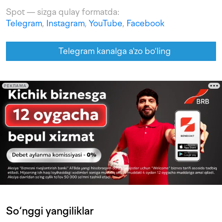
Spot — sizga qulay formatda:
Telegram
,
Instagram
,
YouTube
,
Facebook
Telegram kanalga a'zo bo‘ling
РЕКЛАМА
So‘nggi yangiliklar