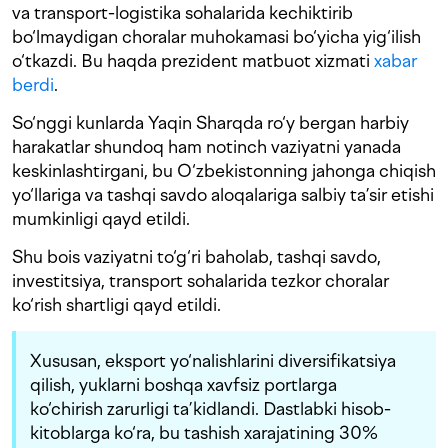
va transport-logistika sohalarida kechiktirib
bo‘lmaydigan choralar muhokamasi bo‘yicha yig‘ilish
o‘tkazdi. Bu haqda prezident matbuot xizmati
xabar
berdi
.
So‘nggi kunlarda Yaqin Sharqda ro‘y bergan harbiy
harakatlar shundoq ham notinch vaziyatni yanada
keskinlashtirgani, bu O‘zbekistonning jahonga chiqish
yo‘llariga va tashqi savdo aloqalariga salbiy ta’sir etishi
mumkinligi qayd etildi.
Shu bois vaziyatni to‘g‘ri baholab, tashqi savdo,
investitsiya, transport sohalarida tezkor choralar
ko‘rish shartligi qayd etildi.
Xususan, eksport yo‘nalishlarini diversifikatsiya
qilish, yuklarni boshqa xavfsiz portlarga
ko‘chirish zarurligi ta’kidlandi. Dastlabki hisob-
kitoblarga ko‘ra, bu tashish xarajatining 30%