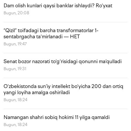
Dam olish kunlari qaysi banklar ishlaydi? Ro‘yxat
Bugun, 20:08
“Qizil” toifadagi barcha transformatorlar 1-
sentabrgacha ta‘mirlanadi — HET
Bugun, 19:47
Senat bozor nazorati to‘g‘risidagi qonunni ma’qulladi
Bugun, 19:31
O‘zbekistonda sun’iy intellekt bo‘yicha 200 dan ortiq
yangi loyiha amalga oshiriladi
Bugun, 18:24
Namangan shahri sobiq hokimi 11 yilga qamaldi
Bugun, 18:24