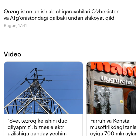
Qozog‘iston un ishlab chiqaruvchilari O‘zbekiston
va Afg‘onistondagi qalbaki undan shikoyat qildi
Bugun, 17:41
Video
“Svet tezroq kelishini duo
Farruh va Konsta:
qilyapmiz”: biznes elektr
musofirlikdagi tan
uzilishiga qanday yechim
oyiga 700 mln ayla