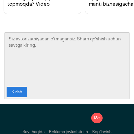
topmoqda? Video
manti biznesigacha
Kirish
18+
Sayt haqida
Reklama joylashtirish
Bog‘lanish