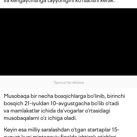
va kengaytirishga tayyorligini ko‘rsatishi kerak.
"Spot.uz"da reklama
Musobaqa bir necha bosqichlarga bo‘linib, birinchi
bosqich 21-iyuldan 10-avgustgacha bo‘lib o‘tadi
va mamlakatlar ichida da’vogarlar o‘rtasidagi
musobaqalarni o‘z ichiga oladi.
Keyin esa milliy saralashdan o‘tgan startaplar 15-
avgust kuni mintaqaviy finalda ishtirok etishlari