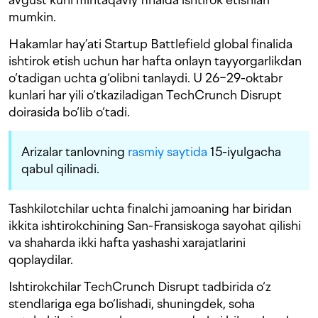
mumkin.
Hakamlar hay’ati Startup Battlefield global finalida
ishtirok etish uchun har hafta onlayn tayyorgarlikdan
o‘tadigan uchta g‘olibni tanlaydi. U 26−29-oktabr
kunlari har yili o‘tkaziladigan TechCrunch Disrupt
doirasida bo‘lib o‘tadi.
Arizalar tanlovning
rasmiy saytida
15-iyulgacha
qabul qilinadi.
Tashkilotchilar uchta finalchi jamoaning har biridan
ikkita ishtirokchining San-Fransiskoga sayohat qilishi
va shaharda ikki hafta yashashi xarajatlarini
qoplaydilar.
Ishtirokchilar TechCrunch Disrupt tadbirida o‘z
stendlariga ega bo‘lishadi, shuningdek, soha