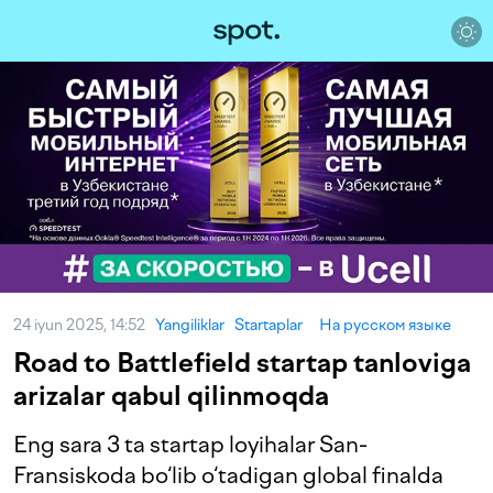
24 iyun 2025, 14:52
Yangiliklar
Startaplar
На русском языке
Road to Battlefield startap tanloviga
arizalar qabul qilinmoqda
Eng sara 3 ta startap loyihalar San-
Fransiskoda bo‘lib o‘tadigan global finalda