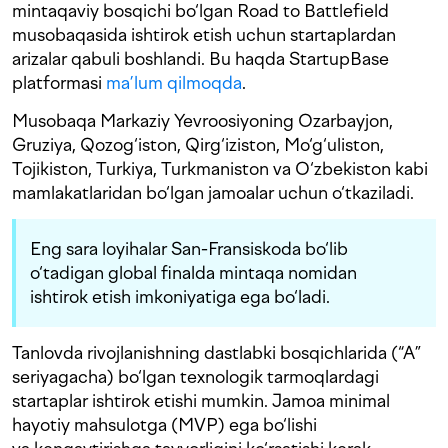
mintaqaviy bosqichi bo‘lgan Road to Battlefield
musobaqasida ishtirok etish uchun startaplardan
arizalar qabuli boshlandi. Bu haqda StartupBase
platformasi
ma’lum qilmoqda
.
Musobaqa Markaziy Yevroosiyoning Ozarbayjon,
Gruziya, Qozog‘iston, Qirg‘iziston, Mo‘g‘uliston,
Tojikiston, Turkiya, Turkmaniston va O‘zbekiston kabi
mamlakatlaridan bo‘lgan jamoalar uchun o‘tkaziladi.
Eng sara loyihalar San-Fransiskoda bo‘lib
o‘tadigan global finalda mintaqa nomidan
ishtirok etish imkoniyatiga ega bo‘ladi.
Tanlovda rivojlanishning dastlabki bosqichlarida (“A”
seriyagacha) bo‘lgan texnologik tarmoqlardagi
startaplar ishtirok etishi mumkin. Jamoa minimal
hayotiy mahsulotga (MVP) ega bo‘lishi