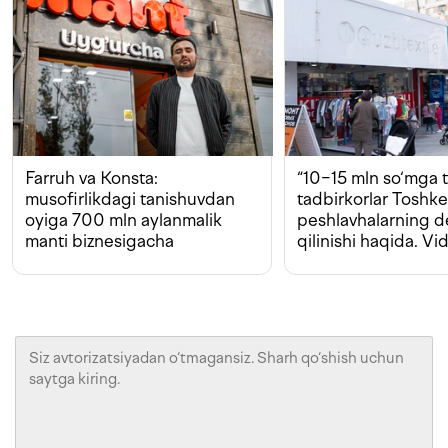
Farruh va Konsta:
“10−15 mln so‘mga t
musofirlikdagi tanishuvdan
tadbirkorlar Toshk
oyiga 700 mln aylanmalik
peshlavhalarning 
manti biznesigacha
qilinishi haqida. Vi