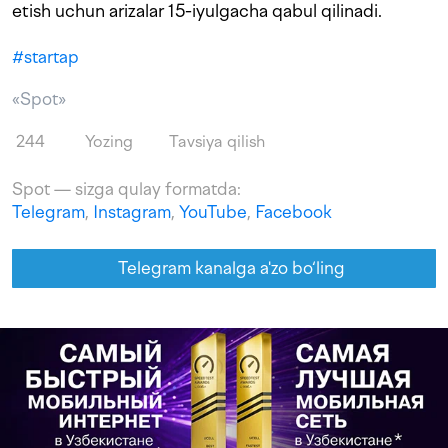
etish uchun arizalar 15-iyulgacha qabul qilinadi.
#
startap
«Spot»
244
Yozing
Tavsiya qilish
Spot — sizga qulay formatda:
Telegram
,
Instagram
,
YouTube
,
Facebook
Telegram kanalga a'zo bo‘ling