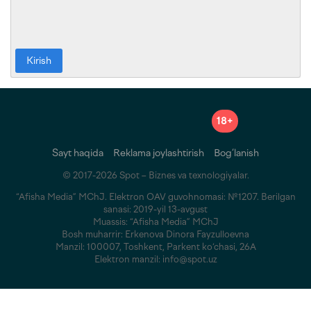
Kirish
18+
Sayt haqida
Reklama joylashtirish
Bog‘lanish
© 2017-2026 Spot – Biznes va texnologiyalar.
“Afisha Media” MChJ. Elektron OAV guvohnomasi: №1207. Berilgan
sanasi: 2019-yil 13-avgust
Muassis: “Afisha Media” MChJ
Bosh muharrir: Erkenova Dinora Fayzulloevna
Manzil: 100007, Toshkent, Parkent ko‘chasi, 26A
Elektron manzil: info@spot.uz