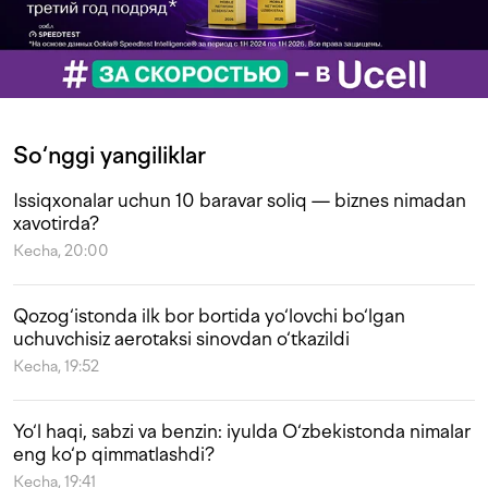
So‘nggi yangiliklar
Issiqxonalar uchun 10 baravar soliq — biznes nimadan
xavotirda?
Kecha, 20:00
Qozog‘istonda ilk bor bortida yo‘lovchi bo‘lgan
uchuvchisiz aerotaksi sinovdan o‘tkazildi
Kecha, 19:52
Yo‘l haqi, sabzi va benzin: iyulda O‘zbekistonda nimalar
eng ko‘p qimmatlashdi?
Kecha, 19:41