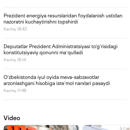
Prezident energiya resurslaridan foydalanish ustidan
nazoratni kuchaytirishni topshirdi
Kecha, 18:43
Deputatlar Prezident Administratsiyasi to‘g‘risidagi
konstitutsiyaviy qonunni maʼqulladi
Kecha, 18:14
O‘zbekistonda iyul oyida meva-sabzavotlar
arzonlashgani hisobiga iste‘mol narxlari pasaydi
Kecha, 17:48
Video