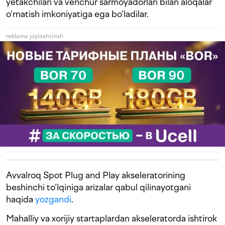
yetakchilari va venchur sarmoyadorlari bilan aloqalar
o‘rnatish imkoniyatiga ega bo‘ladilar.
reklama joylashtirish
Avvalroq Spot Plug and Play akseleratorining
beshinchi to‘lqiniga arizalar qabul qilinayotgani
haqida
yozgandi
.
Mahalliy va xorijiy startaplardan akseleratorda ishtirok