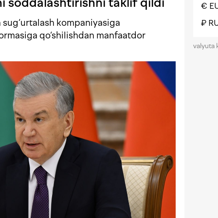
i soddalashtirishni taklif qildi
€ E
a sug‘urtalash kompaniyasiga
₽ R
formasiga qo‘shilishdan manfaatdor
valyuta 