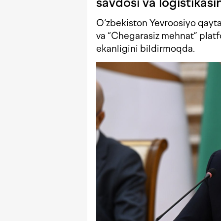
savdosi va logistikasin
O‘zbekiston Yevroosiyo qayt
va “Chegarasiz mehnat” plat
ekanligini bildirmoqda.