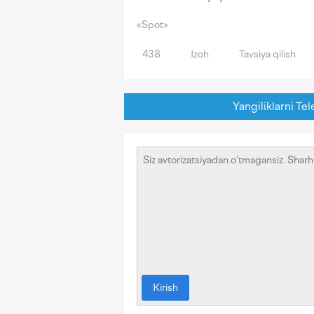
«Spot»
438
Izoh
Tavsiya qilish
Yangiliklarni Tel
Kirish