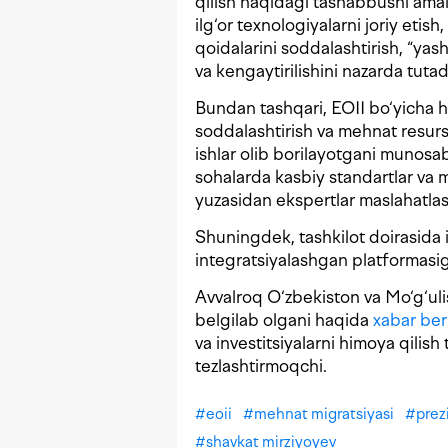
qilish haqidagi tashabbusni amal
ilg‘or texnologiyalarni joriy etish
qoidalarini soddalashtirish, “yash
va kengaytirilishini nazarda tutad
Bundan tashqari, EOII bo‘yicha h
soddalashtirish va mehnat resursl
ishlar olib borilayotgani munosa
sohalarda kasbiy standartlar va m
yuzasidan ekspertlar maslahatlashu
Shuningdek, tashkilot doirasida 
integratsiyalashgan platformasiga
Avvalroq O‘zbekiston va Mo‘g‘ulis
belgilab olgani haqida
xabar ber
va investitsiyalarni himoya qilish 
tezlashtirmoqchi.
#
eoii
#
mehnat migratsiyasi
#
prez
#
shavkat mirziyoyev