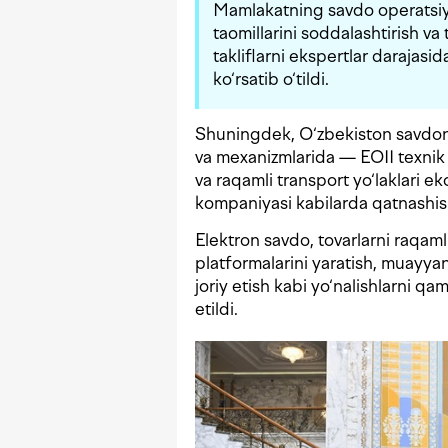
Mamlakatning savdo operatsiyal
taomillarini soddalashtirish va 
takliflarni ekspertlar darajasida
ko‘rsatib o‘tildi.
Shuningdek, O‘zbekiston savdoni 
va mexanizmlarida — EOII texnik j
va raqamli transport yo‘laklari e
kompaniyasi kabilarda qatnashis
Elektron savdo, tovarlarni raqaml
platformalarini yaratish, muayyan
joriy etish kabi yo‘nalishlarni qa
etildi.