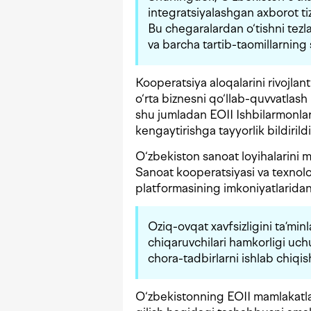
integratsiyalashgan axborot tiz
Bu chegaralardan o‘tishni tezl
va barcha tartib-taomillarning 
Kooperatsiya aloqalarini rivojlant
o‘rta biznesni qo‘llab-quvvatlash 
shu jumladan EOII Ishbilarmonlar
kengaytirishga tayyorlik bildirildi
O‘zbekiston sanoat loyihalarini 
Sanoat kooperatsiyasi va texnolo
platformasining imkoniyatlaridan
Oziq-ovqat xavfsizligini ta’minl
chiqaruvchilari hamkorligi uch
chora-tadbirlarni ishlab chiqis
O‘zbekistonning EOII mamlakatla