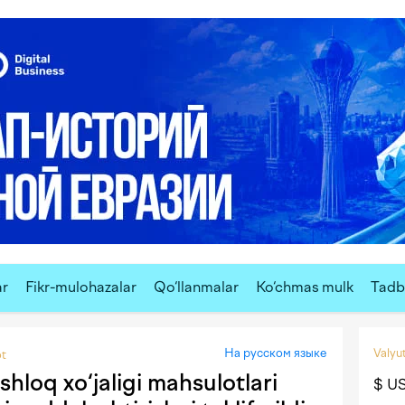
ar
Fikr-mulohazalar
Qo‘llanmalar
Ko‘chmas mulk
Tadbi
На русском языке
Valyut
ot
hloq xo‘jaligi mahsulotlari
$ U