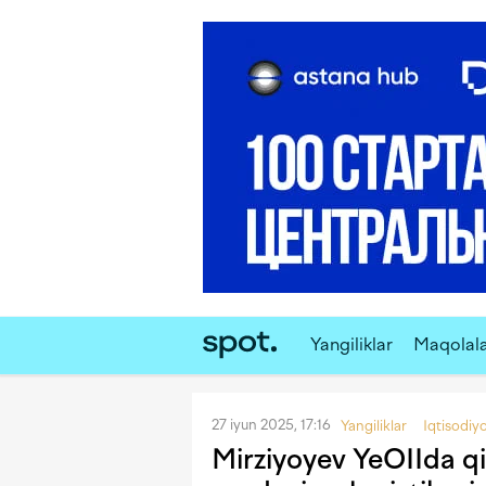
Yangiliklar
Maqolal
27 iyun 2025, 17:16
Yangiliklar
Iqtisodiy
Mirziyoyev YeOIIda qis