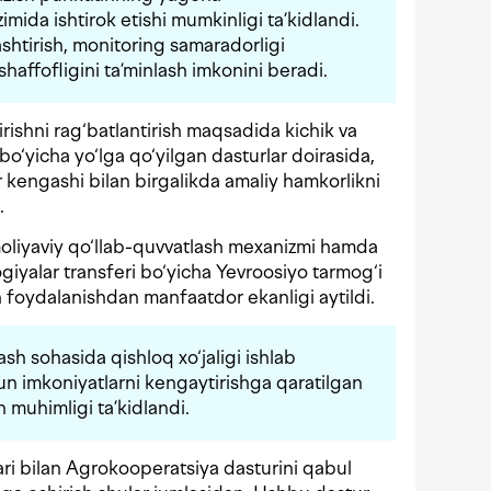
imida ishtirok etishi mumkinligi ta’kidlandi.
ashtirish, monitoring samaradorligi
shaffofligini ta’minlash imkonini beradi.
irishni rag‘batlantirish maqsadida kichik va
bo‘yicha yo‘lga qo‘yilgan dasturlar doirasida,
 kengashi bilan birgalikda amaliy hamkorlikni
.
moliyaviy qo‘llab-quvvatlash mexanizmi hamda
giyalar transferi bo‘yicha Yevroosiyo tarmog‘i
 foydalanishdan manfaatdor ekanligi aytildi.
ash sohasida qishloq xo‘jaligi ishlab
un imkoniyatlarni kengaytirishga qaratilgan
h muhimligi ta’kidlandi.
ri bilan Agrokooperatsiya dasturini qabul