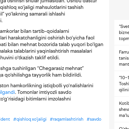
ga oshirish shular jumlasidan. Ushbu dastur
, qishloq xo‘jaligi mahsulotlarini tashish
il” yo‘lakning samarali ishlashi
i.
“Svet
amkorlar bilan tartib-qoidalarni
bizne
ari harakatchanligini oshirish bo‘yicha faol
topm
bati bilan mehnat bozorida talab yuqori bo‘lgan
alaka talablarini yaqinlashtirish masalalari
Farru
vini o‘tkazish taklif etildi.
tani
mant
ishga tushirilgan “Chegarasiz mehnat”
 qo‘shilishga tayyorlik ham bildirildi.
“10−1
Tosh
ton hamkorlikning istiqbolli yo‘nalishlarini
qilin
ilgandi
. Tomonlar imtiyozli savdo
to‘g‘risidagi bitimlarni imzolashni
Kotib
shev
ma’lu
ident
#
qishloq xo‘jaligi
#
raqamlashtirish
#
savdo