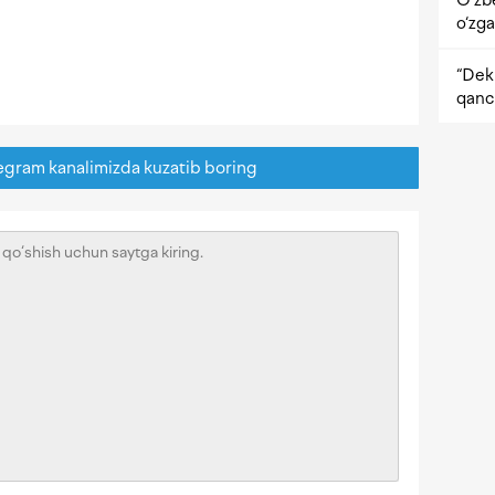
O‘zb
o‘zga
“Dekr
qanc
egram kanalimizda kuzatib boring