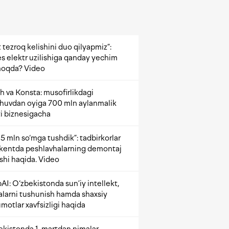
 tezroq kelishini duo qilyapmiz”:
s elektr uzilishiga qanday yechim
oqda? Video
h va Konsta: musofirlikdagi
shuvdan oyiga 700 mln aylanmalik
i biznesigacha
5 mln so‘mga tushdik”: tadbirkorlar
kentda peshlavhalarning demontaj
ishi haqida. Video
AI: O‘zbekistonda sun’iy intellekt,
alarni tushunish hamda shaxsiy
motlar xavfsizligi haqida