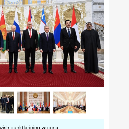
zish punktlarining yagona