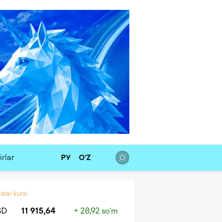
rlar
РУ
O‘Z
alar kursi
SD
11 915,64
+ 28,92 so‘m