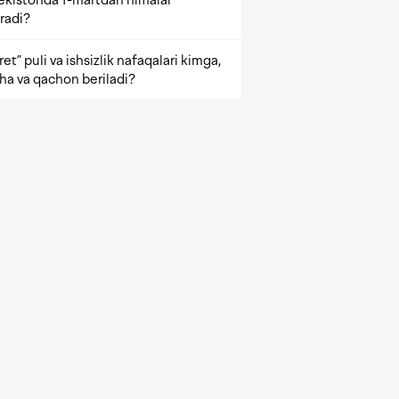
ekistonda 1-martdan nimalar
radi?
et” puli va ishsizlik nafaqalari kimga,
ha va qachon beriladi?