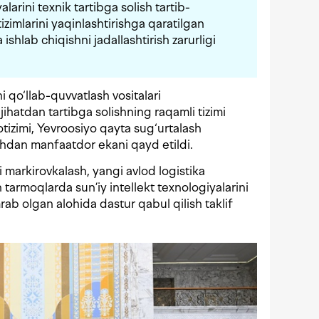
arini texnik tartibga solish tartib-
tizimlarini yaqinlashtirishga qaratilgan
 ishlab chiqishni jadallashtirish zarurligi
qo‘llab-quvvatlash vositalari
ihatdan tartibga solishning raqamli tizimi
kotizimi, Yevroosiyo qayta sug‘urtalash
hdan manfaatdor ekani qayd etildi.
i markirovkalash, yangi avlod logistika
 tarmoqlarda sun’iy intellekt texnologiyalarini
mrab olgan alohida dastur qabul qilish taklif