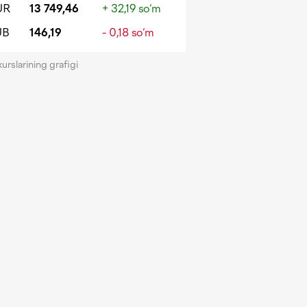
UR
13 749,46
+ 32,19 so‘m
UB
146,19
- 0,18 so‘m
kurslarining grafigi