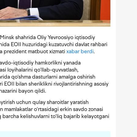
Minsk shahrida Oliy Yevroosiyo iqtisodiy
hida EOII huzuridagi kuzatuvchi davlat rahbari
a prezident matbuot xizmati
xabar berdi
.
avdo-iqtisodiy hamkorlikni yanada
si loyihalarini qo‘llab-quvvatlash,
arida qo‘shma dasturlarni amalga oshirish
ri EOII bilan sheriklikni rivojlantirishning asosiy
nazarini bayon qildi.
ytirish uchun qulay sharoitlar yaratish
n mamlakatlar o‘rtasidagi erkin savdo zonasi
iq barcha kelishuvlarni to‘liq bajarib kelayotgani