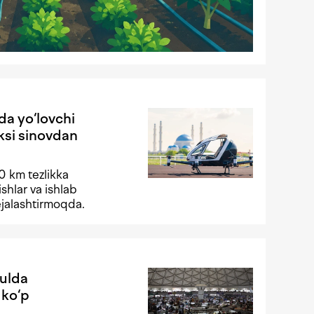
da yo‘lovchi
ksi sinovdan
30 km tezlikka
ishlar va ishlab
rejalashtirmoqda.
yulda
 ko‘p