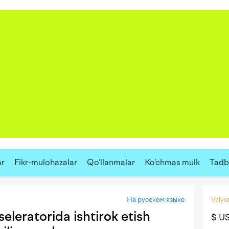
ar
Fikr-mulohazalar
Qo‘llanmalar
Ko‘chmas mulk
Tadbi
На русском языке
Valyut
leratorida ishtirok etish
$ U