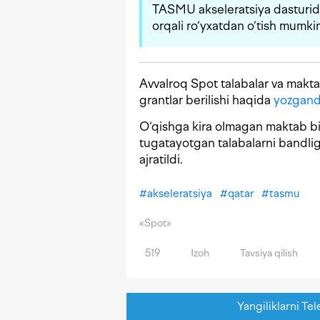
TASMU akseleratsiya dasturida
orqali ro‘yxatdan o‘tish mumki
Avvalroq Spot talabalar va makta
grantlar berilishi haqida
yozgand
O‘qishga kira olmagan maktab bit
tugatayotgan talabalarni bandli
ajratildi.
#
akseleratsiya
#
qatar
#
tasmu
«Spot»
519
Izoh
Tavsiya qilish
Yangiliklarni Tel