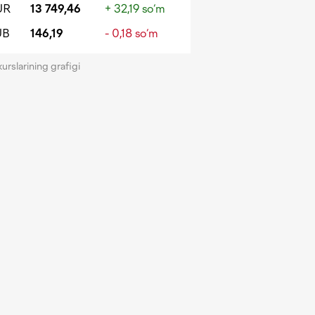
UR
13 749,46
+ 32,19 so‘m
UB
146,19
- 0,18 so‘m
kurslarining grafigi