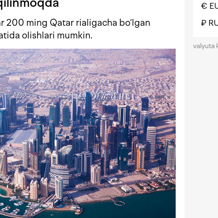
 qilinmoqda
€ E
lar 200 ming Qatar rialigacha bo‘lgan
₽ R
atida olishlari mumkin.
valyuta 