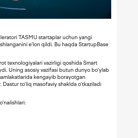
eleratori TASMU startaplar uchun yangi
shlanganini e’lon qildi. Bu haqda StartupBase
ot texnologiyalari vazirligi qoshida Smart
ydi. Uning asosiy vazifasi butun dunyo bo‘ylab
mamlakatlarida kengayib borayotgan
. Dastur to‘liq masofaviy shaklda o‘tkaziladi
‘nalishlari: