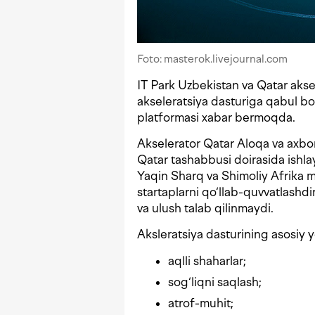
Foto: masterok.livejournal.com
IT Park Uzbekistan va Qatar aks
akseleratsiya dasturiga qabul bo
platformasi xabar bermoqda.
Akselerator Qatar Aloqa va axbor
Qatar tashabbusi doirasida ishla
Yaqin Sharq va Shimoliy Afrika 
startaplarni qo‘llab-quvvatlashdir
va ulush talab qilinmaydi.
Aksleratsiya dasturining asosiy yo
aqlli shaharlar;
sog‘liqni saqlash;
atrof-muhit;