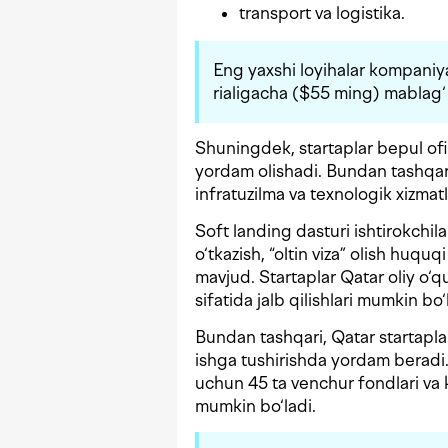
transport va logistika.
Eng yaxshi loyihalar kompani
rialigacha ($55 ming) mablag‘ 
Shuningdek, startaplar bepul ofi
yordam olishadi. Bundan tashqari, 
infratuzilma va texnologik xizmatl
Soft landing dasturi ishtirokchi
o‘tkazish, “oltin viza” olish huqu
mavjud. Startaplar Qatar oliy o‘quv
sifatida jalb qilishlari mumkin bo‘
Bundan tashqari, Qatar startaplar
ishga tushirishda yordam beradi. 
uchun 45 ta venchur fondlari va k
mumkin bo‘ladi.