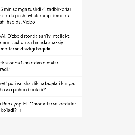
5 mln so‘mga tushdik”: tadbirkorlar
kentda peshlavhalarning demontaj
ishi haqida. Video
AI: O‘zbekistonda sun’iy intellekt,
alarni tushunish hamda shaxsiy
motlar xavfsizligi haqida
ekistonda 1-martdan nimalar
radi?
et” puli va ishsizlik nafaqalari kimga,
ha va qachon beriladi?
 Bank yopildi. Omonatlar va kreditlar
bo‘ladi?
1