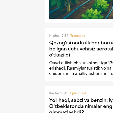
Kecha, 19:52
Transport
Qozog‘istonda ilk bor borti
bo‘lgan uchuvchisiz aerota
o‘tkazildi
Qayd etilishicha, taksi soatiga 1
erishadi. Rasmiylar turistik yo‘nal
chiqarishni mahalliylashtirishni 
Kecha, 19:41
Iqtisodiyot
Yo‘l haqi, sabzi va benzin: i
O‘zbekistonda nimalar eng
qimmatlashdi?