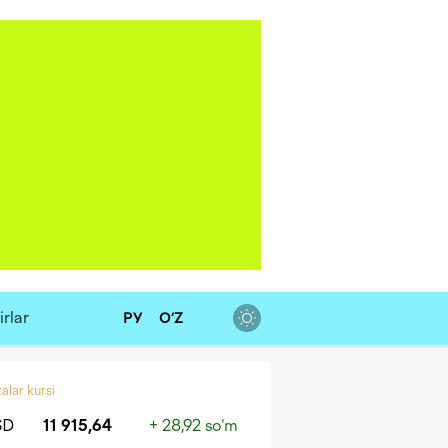
rlar
РУ
O‘Z
alar kursi
SD
11 915,64
+ 28,92 so‘m