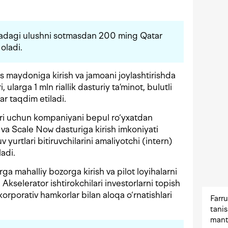
yadagi ulushni sotmasdan 200 ming Qatar
oladi.
s maydoniga kirish va jamoani joylashtirishda
ularga 1 mln riallik dasturiy ta’minot, bulutli
ar taqdim etiladi.
lari uchun kompaniyani bepul ro‘yxatdan
qi va Scale Now dasturiga kirish imkoniyati
 yurtlari bitiruvchilarini amaliyotchi (intern)
ladi.
ga mahalliy bozorga kirish va pilot loyihalarni
Akselerator ishtirokchilari investorlarni topish
orporativ hamkorlar bilan aloqa o‘rnatishlari
Farru
tani
mant