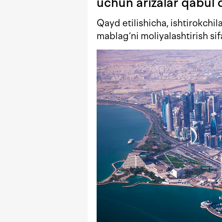
uchun arizalar qabul
Qayd etilishicha, ishtirokchi
mablag‘ni moliyalashtirish sif