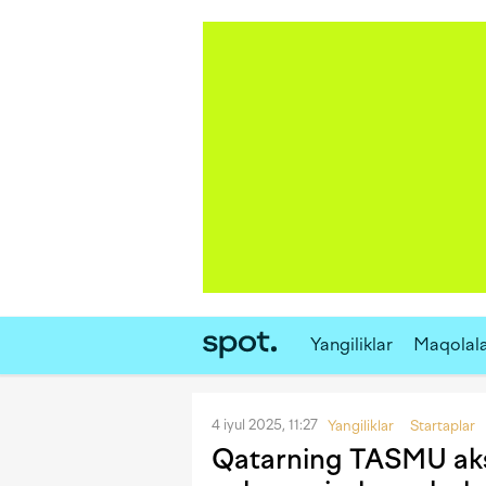
Yangiliklar
Maqolal
4 iyul 2025, 11:27
Yangiliklar
Startaplar
Qatarning TASMU akse