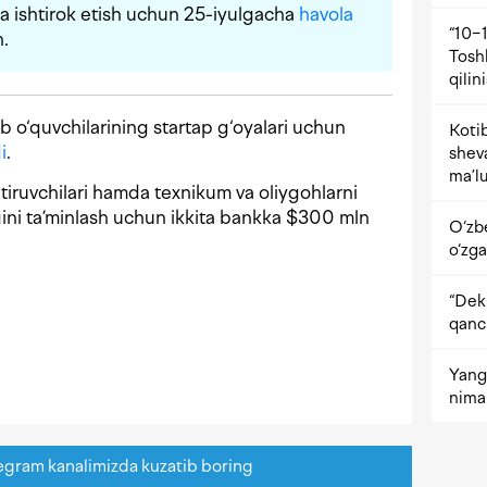
 ishtirok etish uchun 25-iyulgacha
havola
“10−1
n.
Tosh
qilin
b o‘quvchilarining startap g‘oyalari uchun
Kotib
i
.
shev
ma’lu
iruvchilari hamda texnikum va oliygohlarni
gini ta’minlash uchun ikkita bankka $300 mln
O‘zb
o‘zga
“Dekr
qanc
Yangi
nima 
egram kanalimizda kuzatib boring