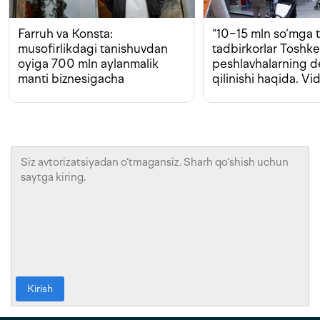
Farruh va Konsta:
“10−15 mln so‘mga t
musofirlikdagi tanishuvdan
tadbirkorlar Toshk
oyiga 700 mln aylanmalik
peshlavhalarning 
manti biznesigacha
qilinishi haqida. Vi
Kirish