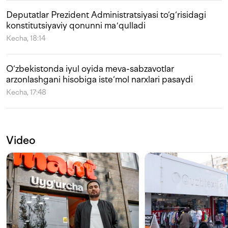
Deputatlar Prezident Administratsiyasi to‘g‘risidagi
konstitutsiyaviy qonunni maʼqulladi
Kecha, 18:14
O‘zbekistonda iyul oyida meva-sabzavotlar
arzonlashgani hisobiga iste‘mol narxlari pasaydi
Kecha, 17:48
Video