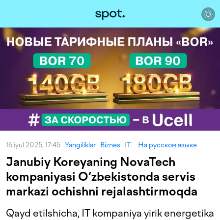
16 iyul 2025, 17:45
Yangiliklar
Biznes
IT
На русском языке
Janubiy Koreyaning NovaTech
kompaniyasi O‘zbekistonda servis
markazi ochishni rejalashtirmoqda
Qayd etilshicha, IT kompaniya yirik energetika