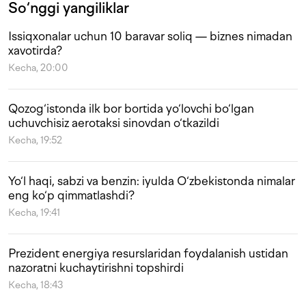
So‘nggi yangiliklar
Issiqxonalar uchun 10 baravar soliq — biznes nimadan
xavotirda?
Kecha, 20:00
Qozog‘istonda ilk bor bortida yo‘lovchi bo‘lgan
uchuvchisiz aerotaksi sinovdan o‘tkazildi
Kecha, 19:52
Yo‘l haqi, sabzi va benzin: iyulda O‘zbekistonda nimalar
eng ko‘p qimmatlashdi?
Kecha, 19:41
Prezident energiya resurslaridan foydalanish ustidan
nazoratni kuchaytirishni topshirdi
Kecha, 18:43