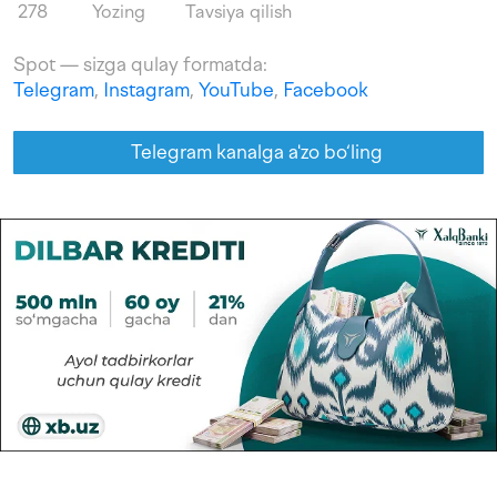
278
Yozing
Tavsiya qilish
Spot — sizga qulay formatda:
Telegram
,
Instagram
,
YouTube
,
Facebook
Telegram kanalga a'zo bo‘ling