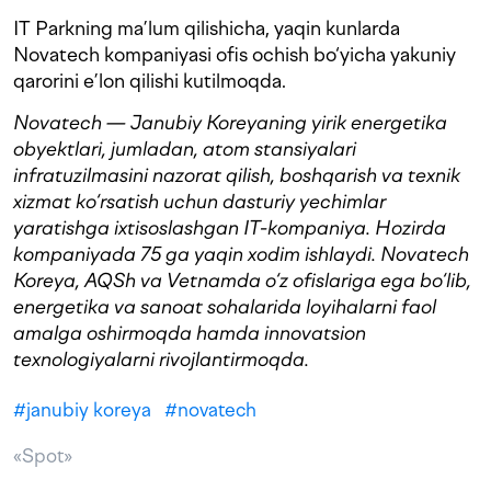
IT Parkning ma’lum qilishicha, yaqin kunlarda
Novatech kompaniyasi ofis ochish bo‘yicha yakuniy
qarorini e’lon qilishi kutilmoqda.
Novatech — Janubiy Koreyaning yirik energetika
obyektlari, jumladan, atom stansiyalari
infratuzilmasini nazorat qilish, boshqarish va texnik
xizmat ko‘rsatish uchun dasturiy yechimlar
yaratishga ixtisoslashgan IT-kompaniya. Hozirda
kompaniyada 75 ga yaqin xodim ishlaydi. Novatech
Koreya, AQSh va Vetnamda o‘z ofislariga ega bo‘lib,
energetika va sanoat sohalarida loyihalarni faol
amalga oshirmoqda hamda innovatsion
texnologiyalarni rivojlantirmoqda.
#
janubiy koreya
#
novatech
«Spot»