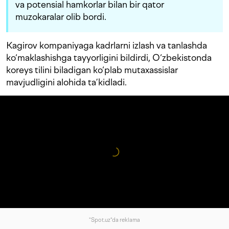
va potensial hamkorlar bilan bir qator
muzokaralar olib bordi.
Kagirov kompaniyaga kadrlarni izlash va tanlashda
ko‘maklashishga tayyorligini bildirdi, O‘zbekistonda
koreys tilini biladigan ko‘plab mutaxassislar
mavjudligini alohida ta’kidladi.
"Spot.uz"da reklama