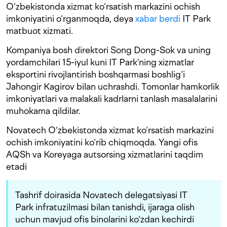
O‘zbekistonda xizmat ko‘rsatish markazini ochish
imkoniyatini o‘rganmoqda, deya
xabar berdi
IT Park
matbuot xizmati.
Kompaniya bosh direktori Song Dong-Sok va uning
yordamchilari 15-iyul kuni IT Park’ning xizmatlar
eksportini rivojlantirish boshqarmasi boshlig‘i
Jahongir Kagirov bilan uchrashdi. Tomonlar hamkorlik
imkoniyatlari va malakali kadrlarni tanlash masalalarini
muhokama qildilar.
Novatech O‘zbekistonda xizmat ko‘rsatish markazini
ochish imkoniyatini ko‘rib chiqmoqda. Yangi ofis
AQSh va Koreyaga autsorsing xizmatlarini taqdim
etadi
Tashrif doirasida Novatech delegatsiyasi IT
Park infratuzilmasi bilan tanishdi, ijaraga olish
uchun mavjud ofis binolarini ko‘zdan kechirdi