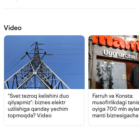
Video
“Svet tezroq kelishini duo
Farruh va Konsta:
qilyapmiz”: biznes elektr
musofirlikdagi tan
uzilishiga qanday yechim
oyiga 700 mln ayla
topmoqda? Video
manti biznesigacha