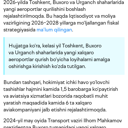
2026-yilda Toshkent, Buxoro va Urganch shaharlarida
yangi aeroportlar qurilishini boshlash
rejalashtirilmoqda. Bu haqda Iqtisodiyot va moliya
vazirligining 2026−2028 yillarga mo‘ljallangan fiskal
strategiyasida
ma’lum qilingan
.
Hujjatga ko‘ra, kelasi yil Toshkent, Buxoro
va Urganch shaharlarida yangi xalqaro
aeroportlar qurish bo‘yicha loyihalarni amalga
oshirishga kirishish ko‘zda tutilgan.
Bundan tashqari, hokimiyat ichki havo yo‘lovchi
tashishlar hajmini kamida 1,5 barobarga ko‘paytirish
va aviatsiya xizmatlari bozorida raqobatli muhit
yaratish maqsadida kamida 6 ta xalqaro
aviakompaniyani jalb etishni rejalashtirmoqda.
2024-yil may oyida Transport vaziri Ilhom Mahkamov
prezidentga Buxoro tumanidagi yangi xalqaro