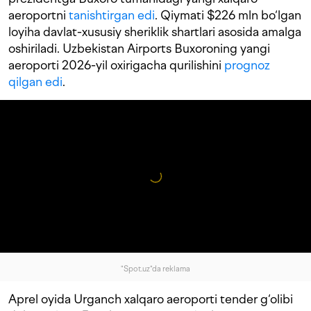
aeroportni
tanishtirgan edi
. Qiymati $226 mln bo‘lgan
loyiha davlat-xususiy sheriklik shartlari asosida amalga
oshiriladi. Uzbekistan Airports Buxoroning yangi
aeroporti 2026-yil oxirigacha qurilishini
prognoz
qilgan edi
.
"Spot.uz"da reklama
Aprel oyida Urganch xalqaro aeroporti tender g‘olibi