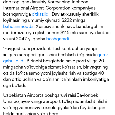
deb topilgan Janubiy Koreyaning Incheon
International Airport Corporation kompaniyasi
boshqaruviga
o‘tkazildi
. Davlat-xususiy sheriklik
loyihasining umumiy qiymati $222 mlnga
baholanmoqda
. Xususiy sherik havo bandargohini
modernizatsiya qilish uchun $115 mln sarmoya kiritadi
va uni 2047-yilgacha
boshqaradi
.
1-avgust kuni prezident Toshkent uchun yangi
xalqaro aeroport qurilishini boshlash to‘g‘risida
qaror
qabul qildi
. Birinchi bosqichda havo porti yiliga 20
mlngacha yo‘lovchiga xizmat ko‘rsatish, bir vaqtning
o‘zida 169 ta samolyotni joylashtirish va soatiga 40
dan ortiq uchish va qo‘nishni ta’minlash imkoniyatiga
ega bo‘ladi.
Uzbekistan Airports boshqaruvi raisi Javlonbek
Umarxo‘jayev yangi aeroport to‘liq raqamlashtirilishi
va “eng zamonaviy texnologiyalar"dan foydalangan
holda qurilishiga va’da berdi.