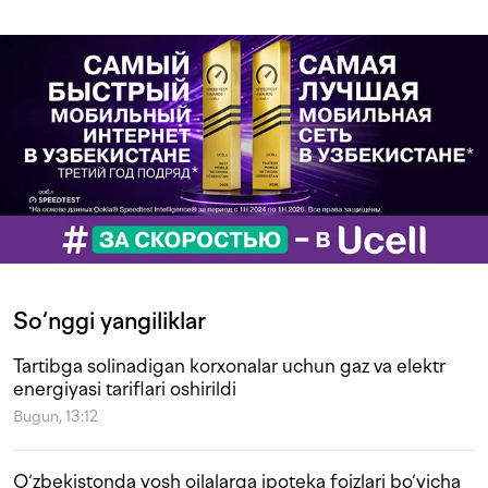
So‘nggi yangiliklar
Tartibga solinadigan korxonalar uchun gaz va elektr
energiyasi tariflari oshirildi
Bugun, 13:12
O‘zbekistonda yosh oilalarga ipoteka foizlari bo‘yicha