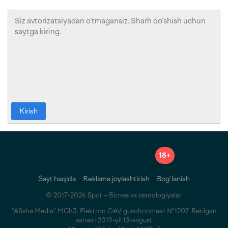
Kirish
18+
Sayt haqida
Reklama joylashtirish
Bog‘lanish
© 2017-2026 Spot – Biznes va texnologiyalar.
“Afisha Media” MChJ. Elektron OAV guvohnomasi: №1207. Berilgan
sanasi: 2019-yil 13-avgust