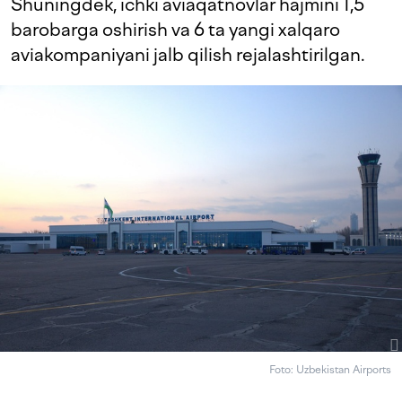
Shuningdek, ichki aviaqatnovlar hajmini 1,5
barobarga oshirish va 6 ta yangi xalqaro
aviakompaniyani jalb qilish rejalashtirilgan.
Foto: Uzbekistan Airports