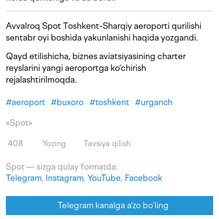
Avvalroq Spot Toshkent-Sharqiy aeroporti qurilishi
sentabr oyi boshida yakunlanishi haqida yozgandi.
Qayd etilishicha, biznes aviatsiyasining charter
reyslarini yangi aeroportga ko‘chirish
rejalashtirilmoqda.
#
aeroport
#
buxoro
#
toshkent
#
urganch
«Spot»
408
Yozing
Tavsiya qilish
Spot — sizga qulay formatda:
Telegram
,
Instagram
,
YouTube
,
Facebook
Telegram kanalga a'zo bo‘ling