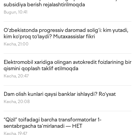
subsidiya berish rejalashtirilmoqda
Bugun, 10:41
O‘zbekistonda progressiv daromad solig‘i: kim yutadi,
kim ko‘proq to‘laydi? Mutaxassislar fikri
Kecha, 21:00
Elektromobil xaridiga olingan avtokredit foizlarining bir
qismini qoplash taklif etilmoqda
Kecha, 20:47
Dam olish kunlari qaysi banklar ishlaydi? Ro‘yxat
Kecha, 20:08
“Qizil” toifadagi barcha transformatorlar 1-
sentabrgacha ta‘mirlanadi — HET
Kecha, 19:47