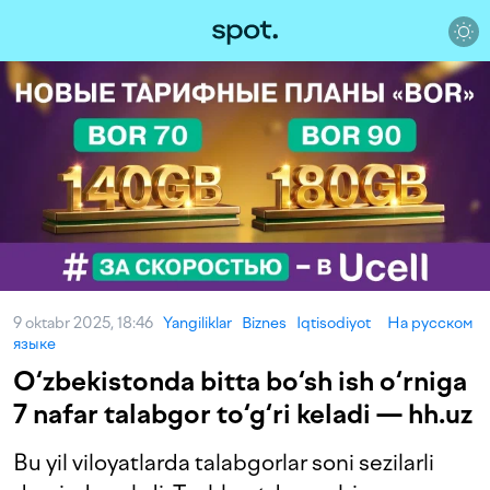
9 oktabr 2025, 18:46
Yangiliklar
Biznes
Iqtisodiyot
На русском
языке
O‘zbekistonda bitta bo‘sh ish o‘rniga
7 nafar talabgor to‘g‘ri keladi — hh.uz
Bu yil viloyatlarda talabgorlar soni sezilarli