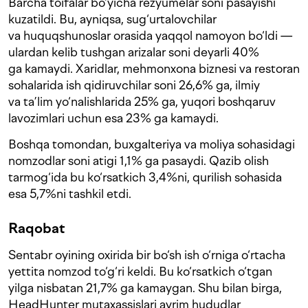
Barcha toifalar bo‘yicha rezyumelar soni pasayishi
kuzatildi. Bu, ayniqsa, sug‘urtalovchilar
va huquqshunoslar orasida yaqqol namoyon bo‘ldi —
ulardan kelib tushgan arizalar soni deyarli 40%
ga kamaydi. Xaridlar, mehmonxona biznesi va restoran
sohalarida ish qidiruvchilar soni 26,6% ga, ilmiy
va ta’lim yo‘nalishlarida 25% ga, yuqori boshqaruv
lavozimlari uchun esa 23% ga kamaydi.
Boshqa tomondan, buxgalteriya va moliya sohasidagi
nomzodlar soni atigi 1,1% ga pasaydi. Qazib olish
tarmog‘ida bu ko‘rsatkich 3,4%ni, qurilish sohasida
esa 5,7%ni tashkil etdi.
Raqobat
Sentabr oyining oxirida bir bo‘sh ish o‘rniga o‘rtacha
yettita nomzod to‘g‘ri keldi. Bu ko‘rsatkich o‘tgan
yilga nisbatan 21,7% ga kamaygan. Shu bilan birga,
HeadHunter mutaxassislari ayrim hududlar