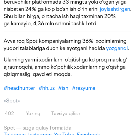
beruvchilar platformada 33 mingta yoki o‘tgan yilga
nisbatan 24% ga ko‘p bo‘sh ish o‘rinlarini
joylashtirgan
.
Shu bilan birga, o‘rtacha ish haqi taxminan 20%
ga kamayib, 4,36 mln so‘mni tashkil etdi.
Avvalroq Spot kompaniyalarning 36%i xodimlarning
yuqori talablariga duch kelayotgani haqida
yozgandi
.
Ularning yarmi xodimlarni o‘qitishga ko‘proq mablag‘
ajratmoqchi, ammo ko‘pchilik xodimlarning o‘qishga
qiziqmasligi qayd etilmoqda.
#
headhunter
#
hh.uz
#
ish
#
rezyume
«Spot»
402
Yozing
Tavsiya qilish
Spot — sizga qulay formatda:
Telegram
,
Instagram
,
YouTube
,
Facebook