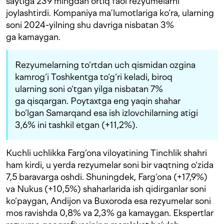
saytiga 239 mingdan ortiq faol rezyumelarni
joylashtirdi. Kompaniya ma’lumotlariga ko‘ra, ularning
soni 2024-yilning shu davriga nisbatan 3%
ga kamaygan.
Rezyumelarning to‘rtdan uch qismidan ozgina
kamrog‘i Toshkentga to‘g‘ri keladi, biroq
ularning soni o‘tgan yilga nisbatan 7%
ga qisqargan. Poytaxtga eng yaqin shahar
bo‘lgan Samarqand esa ish izlovchilarning atigi
3,6% ini tashkil etgan (+11,2%).
Kuchli uchlikka Farg‘ona viloyatining Tinchlik shahri
ham kirdi, u yerda rezyumelar soni bir vaqtning o‘zida
7,5 baravarga oshdi. Shuningdek, Farg‘ona (+17,9%)
va Nukus (+10,5%) shaharlarida ish qidirganlar soni
ko‘paygan, Andijon va Buxoroda esa rezyumelar soni
mos ravishda 0,8% va 2,3% ga kamaygan. Ekspertlar