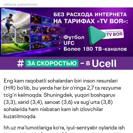
reklama joylashtirish
Eng kam raqobatli sohalardan biri inson resurslari
(HR) bo‘lib, bu yerda har bir o‘ringa 2,7 ta rezyume
to‘g‘ri kelmoqda. Shuningdek, yuqori boshqaruv
(3,3), xarid (3,4), sanoat (3,6) va sug‘urta (3,8)
sohalarida ham nisbatan kam ish izlovchilar
kuzatilmoqda.
hh.uz ma’lumotlariga ko‘ra, iyul-sentyabr oylarida ish