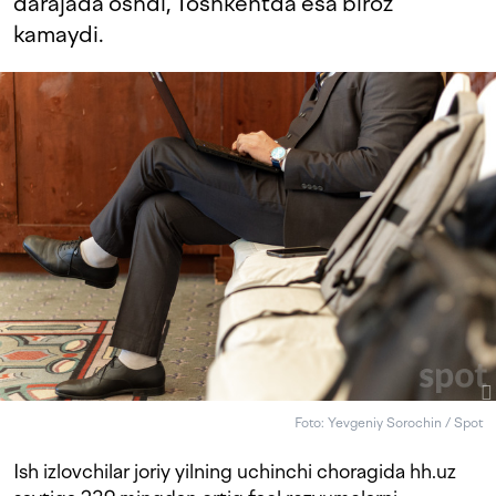
darajada oshdi, Toshkentda esa biroz
kamaydi.
Foto: Yevgeniy Sorochin / Spot
Ish izlovchilar joriy yilning uchinchi choragida hh.uz