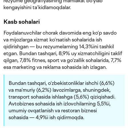
rezyume geografiyasining mamlakat bo‘ylab
kengayishini ta’kidlamoqdalar.
Kasb sohalari
Foydalanuvchilar chorak davomida eng ko‘p savdo
va mijozlarga xizmat ko‘rsatish sohalarida ish
qidirishgan — bu rezyumelarning 14,3%ini tashkil
etgan. Bundan tashqari, 8,9% uy xizmatchiligini taklif
qilgan, 7,8% fitnes, sport va go‘zallik sohalarida, 7,7%
esa marketing va reklama sohasida ish izlagan.
Bundan tashqari, o‘zbekistonliklar ishchi (6,6%)
va ma’muriy (6,2%) lavozimlarga, shuningdek,
transport sohasida ishlashga (5,6%) qiziqishadi.
Avtobiznes sohasida ish izlovchilarning 5,5%i,
umumiy ovqatlanish va restoran biznesi
sohasida — 4,9%i ish qidirmoqda.