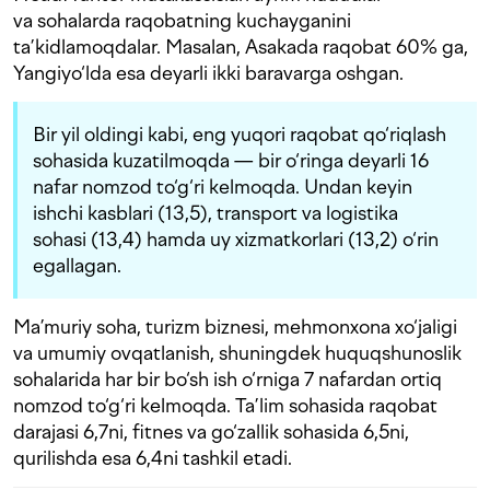
va sohalarda raqobatning kuchayganini
ta’kidlamoqdalar. Masalan, Asakada raqobat 60% ga,
Yangiyo‘lda esa deyarli ikki baravarga oshgan.
Bir yil oldingi kabi, eng yuqori raqobat qo‘riqlash
sohasida kuzatilmoqda — bir o‘ringa deyarli 16
nafar nomzod to‘g‘ri kelmoqda. Undan keyin
ishchi kasblari (13,5), transport va logistika
sohasi (13,4) hamda uy xizmatkorlari (13,2) o‘rin
egallagan.
Ma’muriy soha, turizm biznesi, mehmonxona xo‘jaligi
va umumiy ovqatlanish, shuningdek huquqshunoslik
sohalarida har bir bo‘sh ish o‘rniga 7 nafardan ortiq
nomzod to‘g‘ri kelmoqda. Ta’lim sohasida raqobat
darajasi 6,7ni, fitnes va go‘zallik sohasida 6,5ni,
qurilishda esa 6,4ni tashkil etadi.