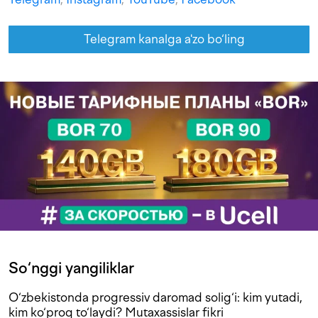
Telegram kanalga a'zo bo‘ling
So‘nggi yangiliklar
O‘zbekistonda progressiv daromad solig‘i: kim yutadi,
kim ko‘proq to‘laydi? Mutaxassislar fikri