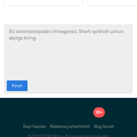
Kirish
18+
Sayt haqida
Reklama joylashtirish
Bog‘lanish
© 2017-2026 Spot – Biznes va texnologiyalar.