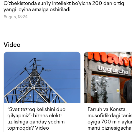
O‘zbekistonda sun’iy intellekt bo‘yicha 200 dan ortiq
yangi loyiha amalga oshiriladi
Bugun, 18:24
Video
“Svet tezroq kelishini duo
Farruh va Konsta:
qilyapmiz”: biznes elektr
musofirlikdagi tan
uzilishiga qanday yechim
oyiga 700 mln ayla
topmoqda? Video
manti biznesigacha