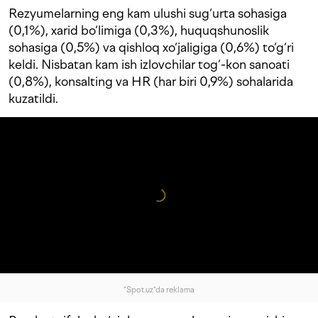
Rezyumelarning eng kam ulushi sug‘urta sohasiga
(0,1%), xarid bo‘limiga (0,3%), huquqshunoslik
sohasiga (0,5%) va qishloq xo‘jaligiga (0,6%) to‘g‘ri
keldi. Nisbatan kam ish izlovchilar tog‘-kon sanoati
(0,8%), konsalting va HR (har biri 0,9%) sohalarida
kuzatildi.
"Spot.uz"da reklama