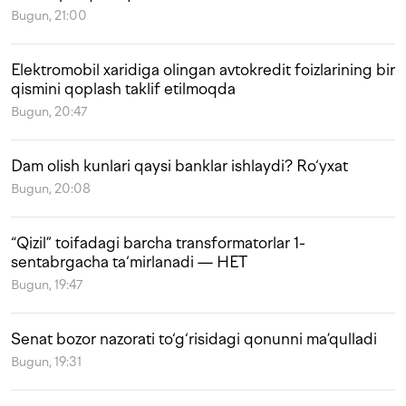
Bugun, 21:00
Elektromobil xaridiga olingan avtokredit foizlarining bir
qismini qoplash taklif etilmoqda
Bugun, 20:47
Dam olish kunlari qaysi banklar ishlaydi? Ro‘yxat
Bugun, 20:08
“Qizil” toifadagi barcha transformatorlar 1-
sentabrgacha ta‘mirlanadi — HET
Bugun, 19:47
Senat bozor nazorati to‘g‘risidagi qonunni ma’qulladi
Bugun, 19:31