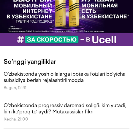
So‘nggi yangiliklar
O‘zbekistonda yosh oilalarga ipoteka foizlari bo‘yicha
subsidiya berish rejalashtirilmoqda
Bugun, 12:41
O‘zbekistonda progressiv daromad solig‘i: kim yutadi,
kim ko‘proq to‘laydi? Mutaxassislar fikri
Kecha, 21:00