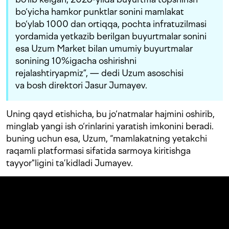
bo‘yicha hamkor punktlar sonini mamlakat
bo‘ylab 1000 dan ortiqqa, pochta infratuzilmasi
yordamida yetkazib berilgan buyurtmalar sonini
esa Uzum Market bilan umumiy buyurtmalar
sonining 10%igacha oshirishni
rejalashtiryapmiz”, — dedi Uzum asoschisi
va bosh direktori Jasur Jumayev.
Uning qayd etishicha, bu jo‘natmalar hajmini oshirib,
minglab yangi ish o‘rinlarini yaratish imkonini beradi.
buning uchun esa, Uzum, “mamlakatning yetakchi
raqamli platformasi sifatida sarmoya kiritishga
tayyor"ligini ta’kidladi Jumayev.