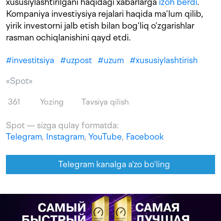
xususiylashtirilgani haqidagi xabarlarga
izoh berdi
.
Kompaniya investiysiya rejalari haqida ma’lum qilib,
yirik investorni jalb etish bilan bog‘liq o‘zgarishlar
rasman ochiqlanishini qayd etdi.
#
investitsiya
#
uzpost
#
uzum
#
xususiylashtirish
«Spot»
361
Yozing
Tavsiya qilish
Spot — sizga qulay formatda:
Telegram
,
Instagram
,
YouTube
,
Facebook
Telegram kanalga a'zo bo‘ling