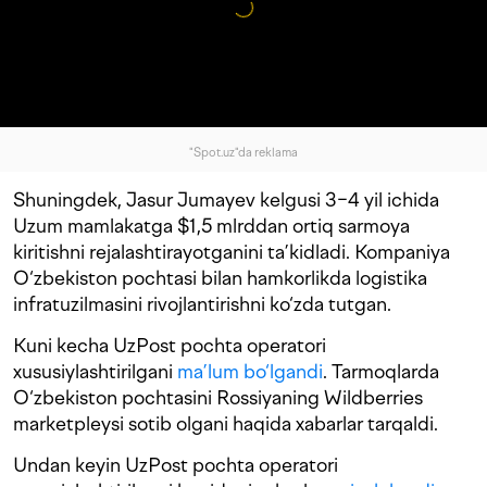
"Spot.uz"da reklama
Shuningdek, Jasur Jumayev kelgusi 3−4 yil ichida
Uzum mamlakatga $1,5 mlrddan ortiq sarmoya
kiritishni rejalashtirayotganini ta’kidladi. Kompaniya
O‘zbekiston pochtasi bilan hamkorlikda logistika
infratuzilmasini rivojlantirishni ko‘zda tutgan.
Kuni kecha UzPost pochta operatori
xususiylashtirilgani
ma’lum bo‘lgandi
. Tarmoqlarda
O‘zbekiston pochtasini Rossiyaning Wildberries
marketpleysi sotib olgani haqida xabarlar tarqaldi.
Undan keyin UzPost pochta operatori