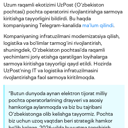
Uzum raqamli ekotizimi UzPost (O‘zbekiston
pochtasi) pochta operatorini rivojlantirishga sarmoya
kiritishga tayyorligini bildirdi. Bu haqda
kompaniyaning Telegram-kanalida
ma’lum qilindi
.
Kompaniyaning infratuzilmani modernizatsiya qilish,
logistika va bo‘limlar tarmog‘ini rivojlantirish,
shuningdek, O‘zbekiston pochtasi’da raqamli
yechimlarni joriy etishga qaratilgan loyihalarga
sarmoya kiritishga tayyorligi qayd etildi. Hozirda
UzPost’ning IT va logistika infratuzilmasini
rivojlantirishga faol sarmoya kiritilmoqda.
“Butun dunyoda aynan elektron tijorat milliy
pochta operatorlarining drayveri va asosiy
hamkoriga aylanmoqda va biz bu tajribani
O‘zbekistonga olib kelishga tayyormiz. Pochta
biz uchun uzoq vaqtdan beri strategik hamkor
bo‘lib kelgan, 2026-yilda buyurtma topshirish