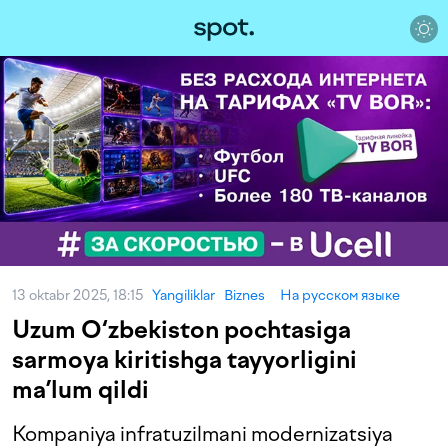
13 oktabr 2025, 18:15
Yangiliklar
Biznes
На русском языке
Uzum O‘zbekiston pochtasiga
sarmoya kiritishga tayyorligini
ma’lum qildi
Kompaniya infratuzilmani modernizatsiya