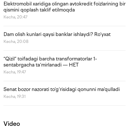
Elektromobil xaridiga olingan avtokredit foizlarining bir
qismini qoplash taklif etilmoqda
Kecha, 20:47
Dam olish kunlari qaysi banklar ishlaydi? Ro‘yxat
Kecha, 20:08
“Qizil” toifadagi barcha transformatorlar 1-
sentabrgacha ta‘mirlanadi — HET
Kecha, 19:47
Senat bozor nazorati to‘g‘risidagi qonunni ma’qulladi
Kecha, 19:31
Video