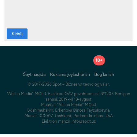
Kirish
18+
Sayt haqida
Reklama joylashtirish
Bog‘lanish
© 2017-2026 Spot – Biznes va texnologiyalar.
“Afisha Media” MChJ. Elektron OAV guvohnomasi: №1207. Berilgan
sanasi: 2019-yil 13-avgust
Muassis: “Afisha Media” MChJ
Bosh muharrir: Erkenova Dinora Fayzulloevna
Manzil: 100007, Toshkent, Parkent ko‘chasi, 26A
Elektron manzil: info@spot.uz