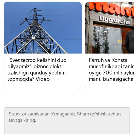
“Svet tezroq kelishini duo
Farruh va Konsta:
qilyapmiz”: biznes elektr
musofirlikdagi tan
uzilishiga qanday yechim
oyiga 700 mln ayla
topmoqda? Video
manti biznesigacha