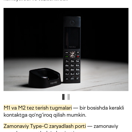
M1 va M2 tez terish tugmalari
— bir bosishda kerakli
kontaktga qo‘ng‘iroq qilish mumkin.
Zamonaviy Type-C zaryadlash porti
— zamonaviy