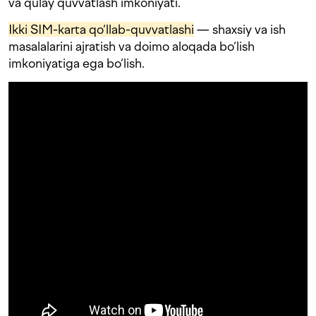
va qulay quvvatlash imkoniyati.
Ikki SIM-karta qo‘llab-quvvatlashi
— shaxsiy va ish
masalalarini ajratish va doimo aloqada bo‘lish
imkoniyatiga ega bo‘lish.