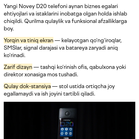
Yangi Novey D20 telefoni aynan biznes egalari
ehtiyojlari va istaklarini inobatga olgan holda ishlab
chiqildi. Qurilma qulaylik va funksional afzalliklarga
boy.
Yorqin va tiniq ekran
— kelayotgan qo‘ng‘iroqlar,
SMSlar, signal darajasi va batareya zaryadi aniq
ko‘rinadi.
Zarif dizayn
— tashqi ko‘rinish ofis, qabulxona yoki
direktor xonasiga mos tushadi.
Qulay dok-stansiya
— stol ustida ortiqcha joy
egallamaydi va ish joyini tartibli qiladi.