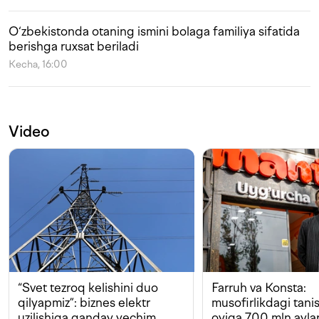
O‘zbekistonda otaning ismini bolaga familiya sifatida
berishga ruxsat beriladi
Kecha, 16:00
Video
“Svet tezroq kelishini duo
Farruh va Konsta:
qilyapmiz”: biznes elektr
musofirlikdagi tan
uzilishiga qanday yechim
oyiga 700 mln ayla