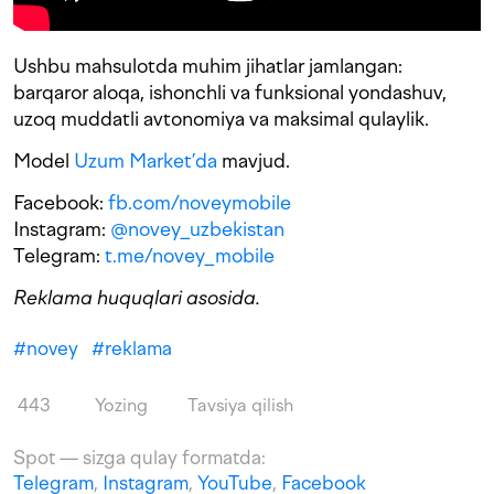
Ushbu mahsulotda muhim jihatlar jamlangan:
barqaror aloqa, ishonchli va funksional yondashuv,
uzoq muddatli avtonomiya va maksimal qulaylik.
Model
Uzum Market’da
mavjud.
Facebook:
fb.com/noveymobile
Instagram:
@novey_uzbekistan
Telegram:
t.me/novey_mobile
Reklama huquqlari asosida.
#
novey
#
reklama
443
Yozing
Tavsiya qilish
Spot — sizga qulay formatda:
Telegram
,
Instagram
,
YouTube
,
Facebook