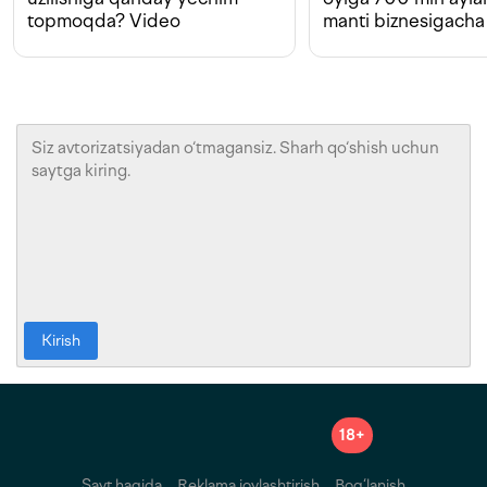
topmoqda? Video
manti biznesigacha
Kirish
18+
Sayt haqida
Reklama joylashtirish
Bog‘lanish