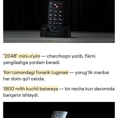
“2048” mini-o‘yini
— charchoqni yozib, fikrni
yangilashga yordam beradi.
Yon tomondagi fonarik tugmasi
— yorug‘lik manbai
har doim qo‘l ostida.
1800 mAh kuchli batareya
— bir necha kun davomida
barqaror ishlaydi.