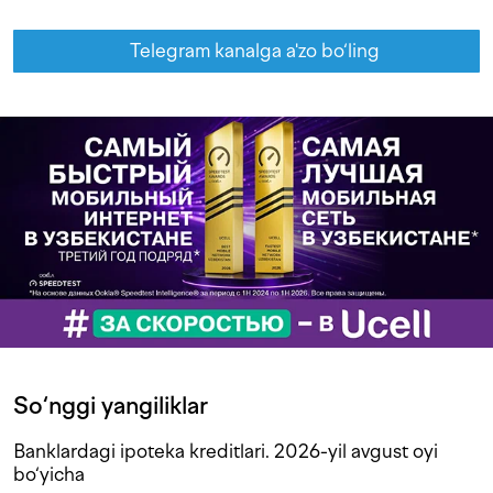
Telegram kanalga a'zo bo‘ling
So‘nggi yangiliklar
Banklardagi ipoteka kreditlari. 2026-yil avgust oyi
bo‘yicha