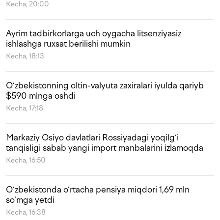
Kecha, 20:00
Ayrim tadbirkorlarga uch oygacha litsenziyasiz
ishlashga ruxsat berilishi mumkin
Kecha, 18:13
O‘zbekistonning oltin-valyuta zaxiralari iyulda qariyb
$590 mlnga oshdi
Kecha, 17:18
Markaziy Osiyo davlatlari Rossiyadagi yoqilg‘i
tanqisligi sabab yangi import manbalarini izlamoqda
Kecha, 16:50
O‘zbekistonda o‘rtacha pensiya miqdori 1,69 mln
so‘mga yetdi
Kecha, 16:38