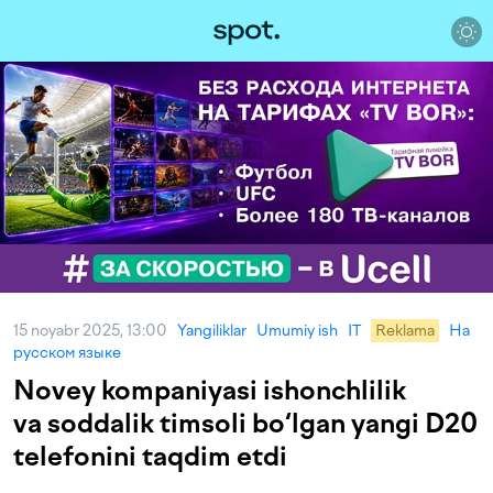
15 noyabr 2025, 13:00
Yangiliklar
Umumiy ish
IT
Reklama
На
русском языке
Novey kompaniyasi ishonchlilik
va soddalik timsoli bo‘lgan yangi D20
telefonini taqdim etdi