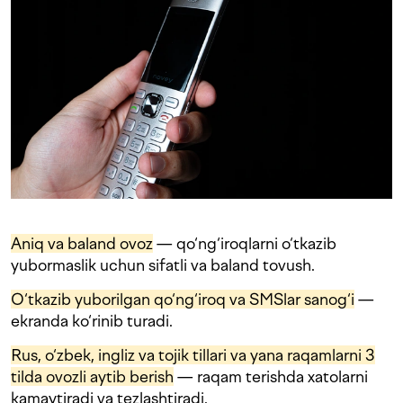
Aniq va baland ovoz
— qo‘ng‘iroqlarni o‘tkazib
yubormaslik uchun sifatli va baland tovush.
O‘tkazib yuborilgan qo‘ng‘iroq va SMSlar sanog‘i
—
ekranda ko‘rinib turadi.
Rus, o‘zbek, ingliz va tojik tillari va yana raqamlarni 3
tilda ovozli aytib berish
— raqam terishda xatolarni
kamaytiradi va tezlashtiradi.