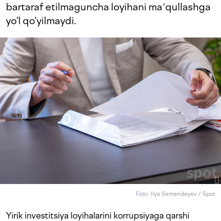
bartaraf etilmaguncha loyihani maʼqullashga
yo‘l qo‘yilmaydi.
Foto: Ilya Semendeyev / Spot
Yirik investitsiya loyihalarini korrupsiyaga qarshi