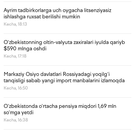
Ayrim tadbirkorlarga uch oygacha litsenziyasiz
ishlashga ruxsat berilishi mumkin
Kecha, 18:13
O‘zbekistonning oltin-valyuta zaxiralari iyulda qariyb
$590 mlnga oshdi
Kecha, 17:18
Markaziy Osiyo davlatlari Rossiyadagi yoqilg‘i
tanqisligi sabab yangi import manbalarini izlamoqda
Kecha, 16:50
O‘zbekistonda o‘rtacha pensiya miqdori 1,69 mln
so‘mga yetdi
Kecha, 16:38