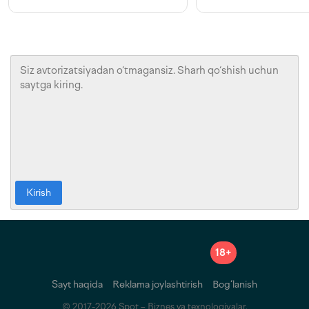
Kirish
18+
Sayt haqida
Reklama joylashtirish
Bog‘lanish
© 2017-2026 Spot – Biznes va texnologiyalar.