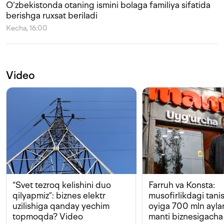
O‘zbekistonda otaning ismini bolaga familiya sifatida
berishga ruxsat beriladi
Kecha, 16:00
Video
“Svet tezroq kelishini duo
Farruh va Konsta:
qilyapmiz”: biznes elektr
musofirlikdagi tan
uzilishiga qanday yechim
oyiga 700 mln ayla
topmoqda? Video
manti biznesigacha