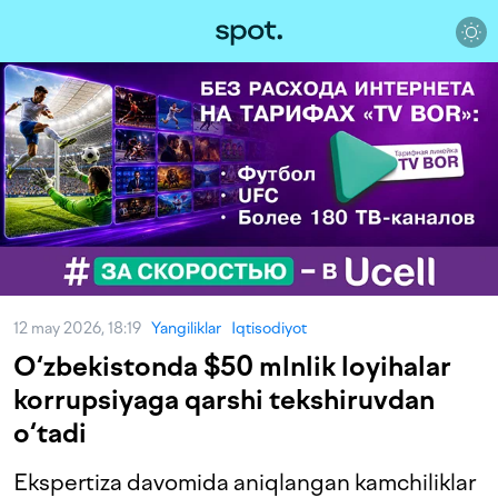
12 may 2026, 18:19
Yangiliklar
Iqtisodiyot
O‘zbekistonda $50 mlnlik loyihalar
korrupsiyaga qarshi tekshiruvdan
o‘tadi
Ekspertiza davomida aniqlangan kamchiliklar