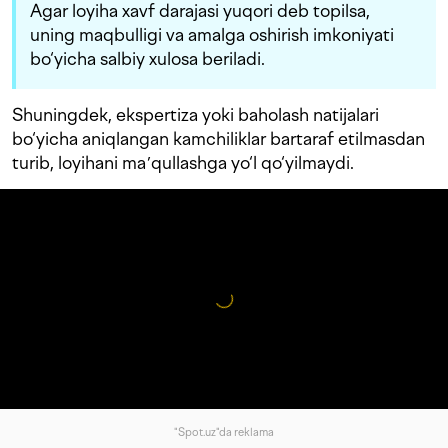
Agar loyiha xavf darajasi yuqori deb topilsa,
uning maqbulligi va amalga oshirish imkoniyati
bo‘yicha salbiy xulosa beriladi.
Shuningdek, ekspertiza yoki baholash natijalari
bo‘yicha aniqlangan kamchiliklar bartaraf etilmasdan
turib, loyihani maʼqullashga yo‘l qo‘yilmaydi.
"Spot.uz"da reklama