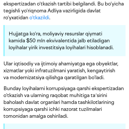
ekspertizadan o‘tkazish tartibi belgilandi. Bu bo‘yicha
tegishli yo‘riqnoma Adliya vazirligida davlat
ro‘yxatidan
o‘tkazildi
.
Hujjatga ko‘ra, moliyaviy resurslar qiymati
kamida $50 mln ekvivalentida jalb etiladigan
loyihalar yirik investitsiya loyihalari hisoblanadi.
Ular iqtisodiy va ijtimoiy ahamiyatga ega obyektlar,
xizmatlar yoki infratuzilmani yaratish, kengaytirish
va modernizatsiya qilishga qaratilgan bo‘ladi.
Bunday loyihalarni korrupsiyaga qarshi ekspertizadan
o‘tkazish va ularning raqobat muhitiga taʼsirini
baholash davlat organlari hamda tashkilotlarining
korrupsiyaga qarshi ichki nazorat tuzilmalari
tomonidan amalga oshiriladi.