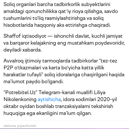
Soliq organlari barcha tadbirkorlik subyektlarini
amaldagi qonunchilikka qatʼiy rioya qilishga, savdo
tushumlarini to‘liq rasmiylashtirishga va soliq
hisobotlarida haqqoniy aks ettirishga chaqiradi.
Shaffof iqtisodiyot — ishonchli davlat, kuchli jamiyat
va barqaror kelajakning eng mustahkam poydevoridir,
deyiladi xabarda.
Avvalroq ijtimoiy tarmoqlarda tadbirkorlar “tez-tez
P2P o‘tkazmalari va karta bo‘yicha katta yillik
harakatlar tufayli” soliq idoralariga chaqirilgani haqida
ma’lumot paydo bo‘lgandi.
“Potrebitel.Uz” Telegram-kanali muallifi Liliya
Nikolenkoning
aytishicha
, idora xodimlari 2020-yil
oktabr oyidan boshlab tranzaksiyalarni tekshirish
huquqiga ega ekanligini ma’lum qilgan.
reklama joylashtirish