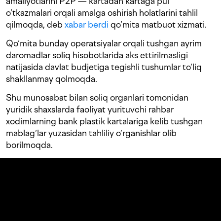
amaliyotlarini P2P — kartadan kartaga pul
o‘tkazmalari orqali amalga oshirish holatlarini tahlil
qilmoqda, deb
xabar berdi
qo‘mita matbuot xizmati.
Qo‘mita bunday operatsiyalar orqali tushgan ayrim
daromadlar soliq hisobotlarida aks ettirilmasligi
natijasida davlat budjetiga tegishli tushumlar to‘liq
shakllanmay qolmoqda.
Shu munosabat bilan soliq organlari tomonidan
yuridik shaxslarda faoliyat yurituvchi rahbar
xodimlarning bank plastik kartalariga kelib tushgan
mablag‘lar yuzasidan tahliliy o‘rganishlar olib
borilmoqda.