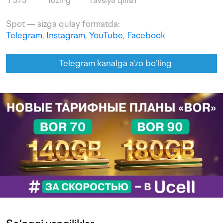
1 373
Yozing
Tavsiya qilish
Spot — sizga qulay formatda:
Telegram
,
Instagram
,
YouTube
,
Facebook
Telegram kanalga a'zo bo‘ling