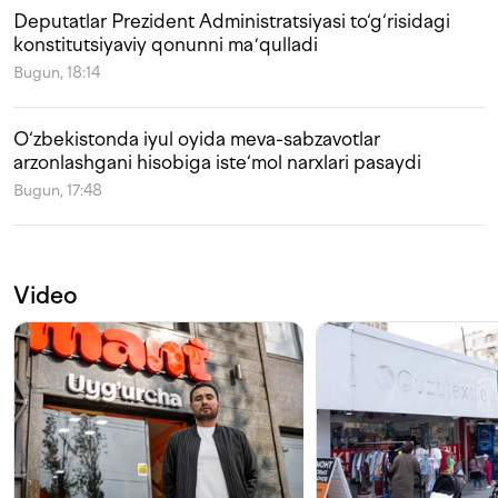
Deputatlar Prezident Administratsiyasi to‘g‘risidagi
konstitutsiyaviy qonunni maʼqulladi
Bugun, 18:14
O‘zbekistonda iyul oyida meva-sabzavotlar
arzonlashgani hisobiga iste‘mol narxlari pasaydi
Bugun, 17:48
Video