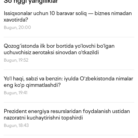
So‘nggi yangiliklar
Issiqxonalar uchun 10 baravar soliq — biznes nimadan
xavotirda?
Bugun, 20:00
Qozog‘istonda ilk bor bortida yo‘lovchi bo‘lgan
uchuvchisiz aerotaksi sinovdan o‘tkazildi
Bugun, 19:52
Yo‘l haqi, sabzi va benzin: iyulda O‘zbekistonda nimalar
eng ko‘p qimmatlashdi?
Bugun, 19:41
Prezident energiya resurslaridan foydalanish ustidan
nazoratni kuchaytirishni topshirdi
Bugun, 18:43