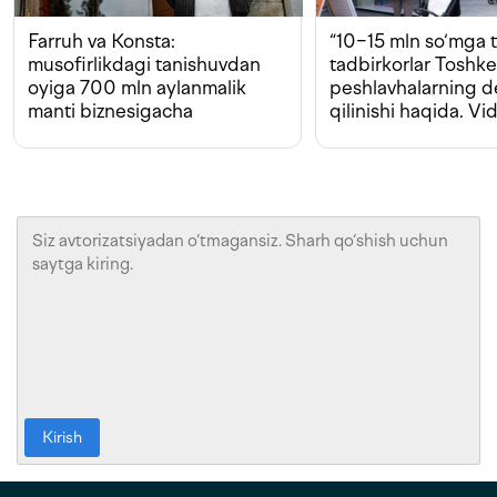
Farruh va Konsta:
“10−15 mln so‘mga t
musofirlikdagi tanishuvdan
tadbirkorlar Toshk
oyiga 700 mln aylanmalik
peshlavhalarning 
manti biznesigacha
qilinishi haqida. Vi
Kirish