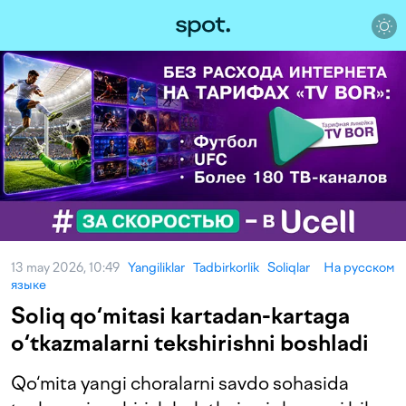
13 may 2026, 10:49
Yangiliklar
Tadbirkorlik
Soliqlar
На русском
языке
Soliq qo‘mitasi kartadan-kartaga
o‘tkazmalarni tekshirishni boshladi
Qo‘mita yangi choralarni savdo sohasida