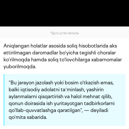
"Spot.uz"da reklama
Aniqlangan holatlar asosida soliq hisobotlarida aks
ettirilmagan daromadlar bo‘yicha tegishli choralar
ko‘rilmoqda hamda soliq to‘lovchilarga xabarnomalar
yuborilmoqda.
“Bu jarayon jazolash yoki bosim o‘tkazish emas,
balki iqtisodiy adolatni taʼminlash, yashirin
aylanmalarni qisqartirish va halol mehnat qilib,
qonun doirasida ish yuritayotgan tadbirkorlarni
qo‘llab-quvvatlashga qaratilgan”, — deyiladi
qo‘mita xabarida.