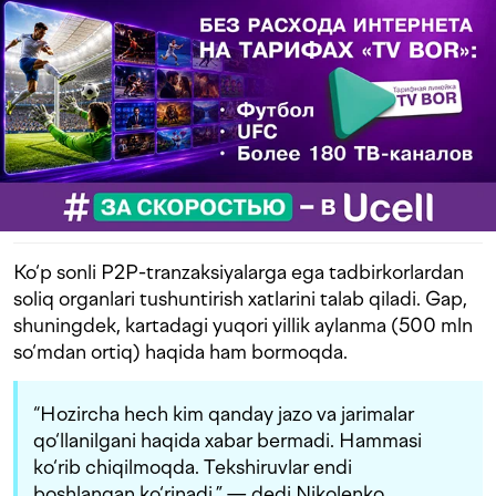
Ko‘p sonli P2P-tranzaksiyalarga ega tadbirkorlardan
soliq organlari tushuntirish xatlarini talab qiladi. Gap,
shuningdek, kartadagi yuqori yillik aylanma (500 mln
so‘mdan ortiq) haqida ham bormoqda.
“Hozircha hech kim qanday jazo va jarimalar
qo‘llanilgani haqida xabar bermadi. Hammasi
ko‘rib chiqilmoqda. Tekshiruvlar endi
boshlangan ko‘rinadi,” — dedi Nikolenko.