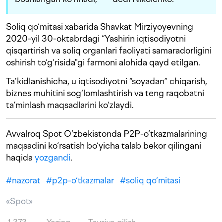
Soliq qo‘mitasi xabarida Shavkat Mirziyoyevning
2020-yil 30-oktabrdagi “Yashirin iqtisodiyotni
qisqartirish va soliq organlari faoliyati samaradorligini
oshirish to‘g‘risida"gi farmoni alohida qayd etilgan.
Ta’kidlanishicha, u iqtisodiyotni “soyadan” chiqarish,
biznes muhitini sog‘lomlashtirish va teng raqobatni
ta’minlash maqsadlarini ko‘zlaydi.
Avvalroq Spot O‘zbekistonda P2P-o‘tkazmalarining
maqsadini ko‘rsatish bo‘yicha talab bekor qilingani
haqida
yozgandi
.
#
nazorat
#
p2p-o‘tkazmalar
#
soliq qo‘mitasi
«Spot»