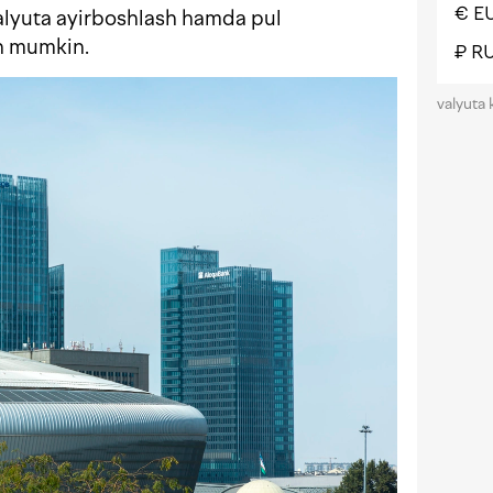
€ E
alyuta ayirboshlash hamda pul
sh mumkin.
₽ R
valyuta 