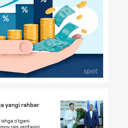
ga yangi rahbar
 ishga o‘tgani
ov rais vazifasini