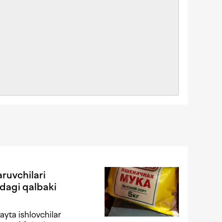
ruvchilari
dagi qalbaki
yta ishlovchilar