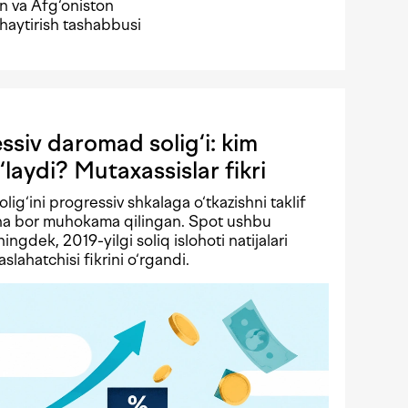
n va Afg‘oniston
haytirish tashabbusi
siv daromad solig‘i: kim
‘laydi? Mutaxassislar fikri
solig‘ini progressiv shkalaga o‘tkazishni taklif
echa bor muhokama qilingan. Spot ushbu
ningdek, 2019-yilgi soliq islohoti natijalari
lahatchisi fikrini o‘rgandi.