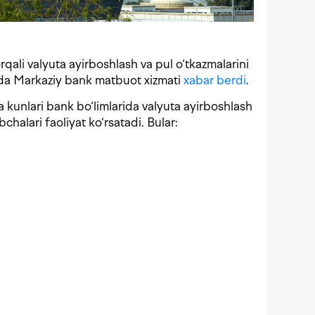
rqali valyuta ayirboshlash va pul o‘tkazmalarini
da Markaziy bank matbuot xizmati
xabar berdi
.
kunlari bank bo‘limlarida valyuta ayirboshlash
chalari faoliyat ko‘rsatadi. Bular: