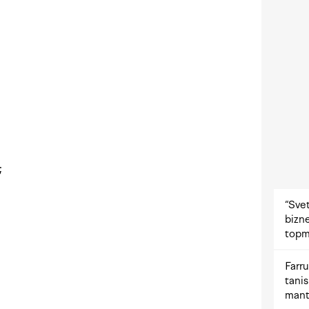
;
“Svet
bizne
topm
Farru
tani
mant