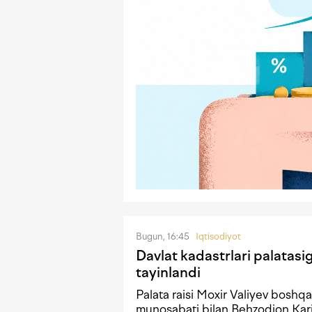
Bugun, 16:45
Iqtisodiyot
Davlat kadastrlari palatasi
tayinlandi
Palata raisi Moxir Valiyev boshqa
munosabati bilan Behzodjon Karim