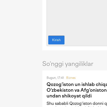
Kirish
So‘nggi yangiliklar
Bugun, 17:41
Biznes
Qozog‘iston un ishlab chiqa
O‘zbekiston va Afg‘oniston
undan shikoyat qildi
Shu sababli Qozog‘iston donni qa