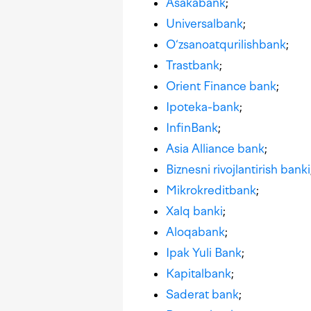
Asakabank
;
Universalbank
;
O‘zsanoatqurilishbank
;
Trastbank
;
Orient Finance bank
;
Ipoteka-bank
;
InfinBank
;
Asia Alliance bank
;
Biznesni rivojlantirish banki
Mikrokreditbank
;
Xalq banki
;
Aloqabank
;
Ipak Yuli Bank
;
Kapitalbank
;
Saderat bank
;