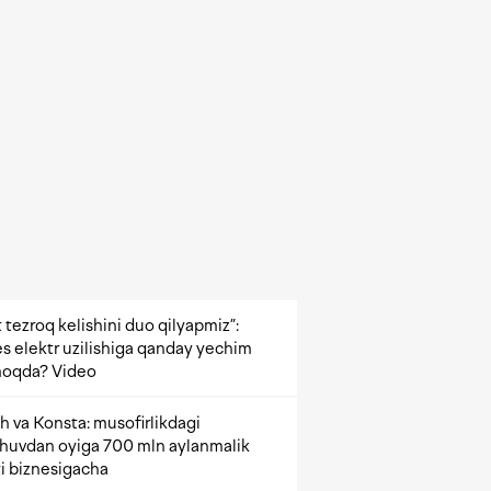
 tezroq kelishini duo qilyapmiz”:
s elektr uzilishiga qanday yechim
oqda? Video
h va Konsta: musofirlikdagi
shuvdan oyiga 700 mln aylanmalik
i biznesigacha