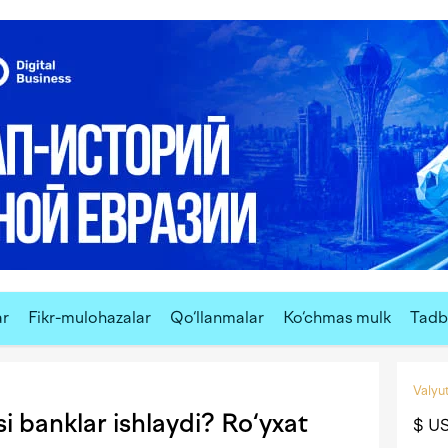
ar
Fikr-mulohazalar
Qo‘llanmalar
Ko‘chmas mulk
Tadbi
Valyut
i banklar ishlaydi? Ro‘yxat
$ U