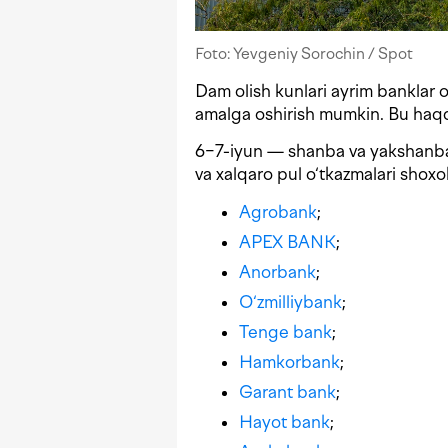
Foto: Yevgeniy Sorochin / Spot
Dam olish kunlari ayrim banklar o
amalga oshirish mumkin. Bu haq
6−7-iyun — shanba va yakshanba 
va xalqaro pul o‘tkazmalari shoxob
Agrobank
;
APEX BANK
;
Anorbank
;
O‘zmilliybank
;
Tenge bank
;
Hamkorbank
;
Garant bank
;
Hayot bank
;