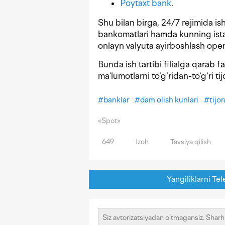
Poytaxt bank
.
Shu bilan birga, 24/7 rejimida is
bankomatlari hamda kunning istal
onlayn valyuta ayirboshlash oper
Bunda ish tartibi filialga qarab 
ma’lumotlarni to‘g‘ridan-to‘g‘ri ti
#
banklar
#
dam olish kunlari
#
tijo
«Spot»
649
Izoh
Tavsiya qilish
Yangiliklarni Tel