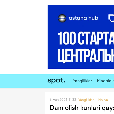
Yangiliklar
Maqolal
6 iyun 2026, 11:32
Yangiliklar
Moliya
Dam olish kunlari qays