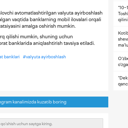
“10−1
hlovchi avtomatlashtirilgan valyuta ayirboshlash
Tosh
gan vaqtida banklarning mobil ilovalari orqali
qilin
atsiyasini amalga oshirish mumkin.
Kotib
farq qilishi mumkin, shuning uchun
shev
jorat banklarida aniqlashtirish tavsiya etiladi.
ma’lu
rat banklari
#
valyuta ayirboshlash
O‘zb
o‘zga
“Dekr
qanc
egram kanalimizda kuzatib boring