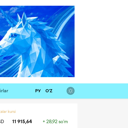
rlar
РУ
O‘Z
alar kursi
SD
11 915,64
+ 28,92 so‘m