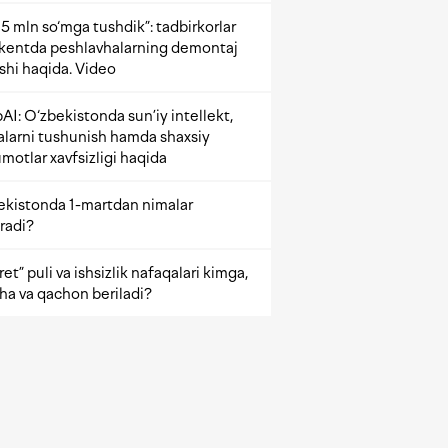
5 mln so‘mga tushdik”: tadbirkorlar
kentda peshlavhalarning demontaj
ishi haqida. Video
AI: O‘zbekistonda sun’iy intellekt,
alarni tushunish hamda shaxsiy
motlar xavfsizligi haqida
ekistonda 1-martdan nimalar
radi?
et” puli va ishsizlik nafaqalari kimga,
ha va qachon beriladi?