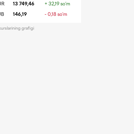
UR
13 749,46
+ 32,19 so‘m
UB
146,19
- 0,18 so‘m
kurslarining grafigi