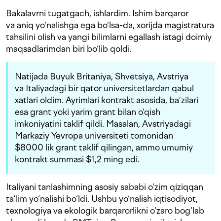
Bakalavrni tugatgach, ishlardim. Ishim barqaror
va aniq yo‘nalishga ega bo‘lsa-da, xorijda magistratura
tahsilini olish va yangi bilimlarni egallash istagi doimiy
maqsadlarimdan biri bo‘lib qoldi.
Natijada Buyuk Britaniya, Shvetsiya, Avstriya
va Italiyadagi bir qator universitetlardan qabul
xatlari oldim. Ayrimlari kontrakt asosida, ba’zilari
esa grant yoki yarim grant bilan o‘qish
imkoniyatini taklif qildi. Masalan, Avstriyadagi
Markaziy Yevropa universiteti tomonidan
$8000 lik grant taklif qilingan, ammo umumiy
kontrakt summasi $1,2 ming edi.
Italiyani tanlashimning asosiy sababi o‘zim qiziqqan
ta’lim yo‘nalishi bo‘ldi. Ushbu yo‘nalish iqtisodiyot,
texnologiya va ekologik barqarorlikni o‘zaro bog‘lab