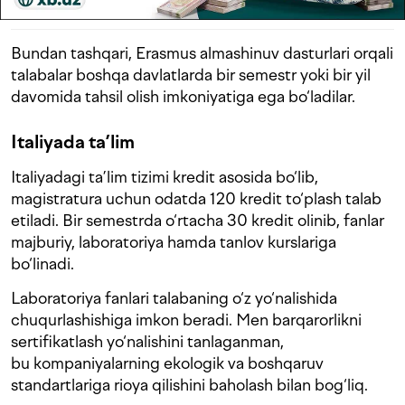
Bundan tashqari, Erasmus almashinuv dasturlari orqali
talabalar boshqa davlatlarda bir semestr yoki bir yil
davomida tahsil olish imkoniyatiga ega bo‘ladilar.
Italiyada ta’lim
Italiyadagi ta’lim tizimi kredit asosida bo‘lib,
magistratura uchun odatda 120 kredit to‘plash talab
etiladi. Bir semestrda o‘rtacha 30 kredit olinib, fanlar
majburiy, laboratoriya hamda tanlov kurslariga
bo‘linadi.
Laboratoriya fanlari talabaning o‘z yo‘nalishida
chuqurlashishiga imkon beradi. Men barqarorlikni
sertifikatlash yo‘nalishini tanlaganman,
bu kompaniyalarning ekologik va boshqaruv
standartlariga rioya qilishini baholash bilan bog‘liq.