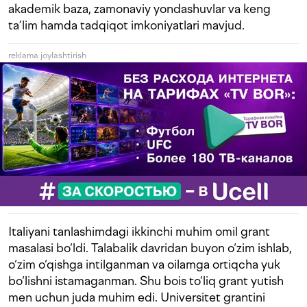
akademik baza, zamonaviy yondashuvlar va keng
ta’lim hamda tadqiqot imkoniyatlari mavjud.
reklama joylashtirish
Italiyani tanlashimdagi ikkinchi muhim omil grant
masalasi bo‘ldi. Talabalik davridan buyon o‘zim ishlab,
o‘zim o‘qishga intilganman va oilamga ortiqcha yuk
bo‘lishni istamaganman. Shu bois to‘liq grant yutish
men uchun juda muhim edi. Universitet grantini