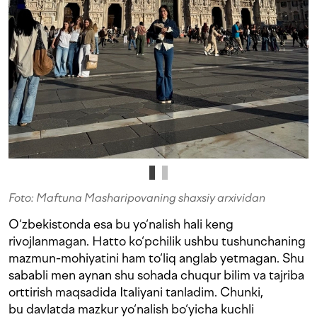
Foto: Maftuna Masharipovaning shaxsiy arxividan
O‘zbekistonda esa bu yo‘nalish hali keng
rivojlanmagan. Hatto ko‘pchilik ushbu tushunchaning
mazmun-mohiyatini ham to‘liq anglab yetmagan. Shu
sababli men aynan shu sohada chuqur bilim va tajriba
orttirish maqsadida Italiyani tanladim. Chunki,
bu davlatda mazkur yo‘nalish bo‘yicha kuchli