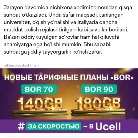
Jarayon davomida elchixona xodimi tomonidan qisqa
suhbat o‘tkaziladi. Unda safar maqsadi, tanlangan
universitet, o‘qish yo‘nalishi va Italiyada qancha
muddat qolish rejalashtirilgani kabi savollar beriladi.
Ba’zan oddiy tuyulgan so‘rovlar ham hal qiluvchi
ahamiyatga ega bo‘lishi mumkin. Shu sababli
suhbatga jiddiy tayyorgarlik ko‘rish zarur.
reklama joylashtirish