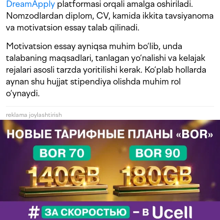
DreamApply
platformasi orqali amalga oshiriladi.
Nomzodlardan diplom, CV, kamida ikkita tavsiyanoma
va motivatsion essay talab qilinadi.
Motivatsion essay ayniqsa muhim bo‘lib, unda
talabaning maqsadlari, tanlagan yo‘nalishi va kelajak
rejalari asosli tarzda yoritilishi kerak. Ko‘plab hollarda
aynan shu hujjat stipendiya olishda muhim rol
o‘ynaydi.
reklama joylashtirish