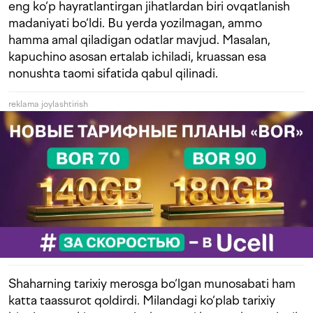
eng ko‘p hayratlantirgan jihatlardan biri ovqatlanish
madaniyati bo‘ldi. Bu yerda yozilmagan, ammo
hamma amal qiladigan odatlar mavjud. Masalan,
kapuchino asosan ertalab ichiladi, kruassan esa
nonushta taomi sifatida qabul qilinadi.
reklama joylashtirish
Shaharning tarixiy merosga bo‘lgan munosabati ham
katta taassurot qoldirdi. Milandagi ko‘plab tarixiy