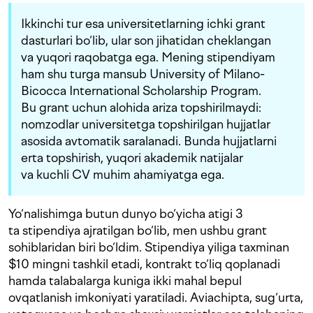
Ikkinchi tur esa universitetlarning ichki grant
dasturlari bo‘lib, ular son jihatidan cheklangan
va yuqori raqobatga ega. Mening stipendiyam
ham shu turga mansub University of Milano-
Bicocca International Scholarship Program.
Bu grant uchun alohida ariza topshirilmaydi:
nomzodlar universitetga topshirilgan hujjatlar
asosida avtomatik saralanadi. Bunda hujjatlarni
erta topshirish, yuqori akademik natijalar
va kuchli CV muhim ahamiyatga ega.
Yo‘nalishimga butun dunyo bo‘yicha atigi 3
ta stipendiya ajratilgan bo‘lib, men ushbu grant
sohiblaridan biri bo‘ldim. Stipendiya yiliga taxminan
$10 mingni tashkil etadi, kontrakt to‘liq qoplanadi
hamda talabalarga kuniga ikki mahal bepul
ovqatlanish imkoniyati yaratiladi. Aviachipta, sug‘urta,