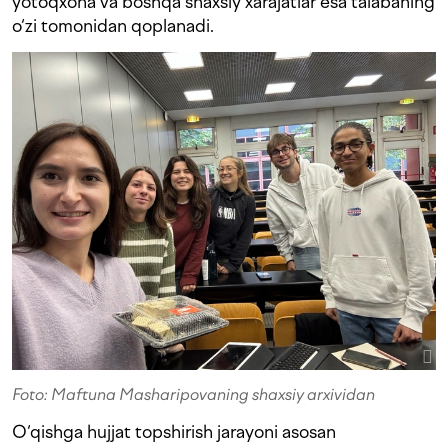
yotoqxona va boshqa shaxsiy xarajatlar esa talabaning
o‘zi tomonidan qoplanadi.
Foto: Maftuna Masharipovaning shaxsiy arxividan
O‘qishga hujjat topshirish jarayoni asosan