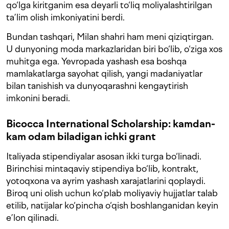
qo‘lga kiritganim esa deyarli to‘liq moliyalashtirilgan
ta’lim olish imkoniyatini berdi.
Bundan tashqari, Milan shahri ham meni qiziqtirgan.
U dunyoning moda markazlaridan biri bo‘lib, o‘ziga xos
muhitga ega. Yevropada yashash esa boshqa
mamlakatlarga sayohat qilish, yangi madaniyatlar
bilan tanishish va dunyoqarashni kengaytirish
imkonini beradi.
Bicocca International Scholarship: kamdan-
kam odam biladigan ichki grant
Italiyada stipendiyalar asosan ikki turga bo‘linadi.
Birinchisi mintaqaviy stipendiya bo‘lib, kontrakt,
yotoqxona va ayrim yashash xarajatlarini qoplaydi.
Biroq uni olish uchun ko‘plab moliyaviy hujjatlar talab
etilib, natijalar ko‘pincha o‘qish boshlanganidan keyin
e’lon qilinadi.