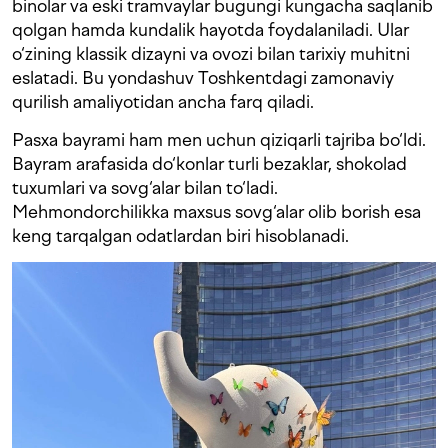
binolar va eski tramvaylar bugungi kungacha saqlanib
qolgan hamda kundalik hayotda foydalaniladi. Ular
o‘zining klassik dizayni va ovozi bilan tarixiy muhitni
eslatadi. Bu yondashuv Toshkentdagi zamonaviy
qurilish amaliyotidan ancha farq qiladi.
Pasxa bayrami ham men uchun qiziqarli tajriba bo‘ldi.
Bayram arafasida do‘konlar turli bezaklar, shokolad
tuxumlari va sovg‘alar bilan to‘ladi.
Mehmondorchilikka maxsus sovg‘alar olib borish esa
keng tarqalgan odatlardan biri hisoblanadi.