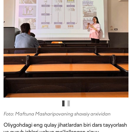
Foto: Maftuna Masharipovaning shaxsiy arxividan
Oliygohdagi eng qulay jihatlardan biri dars tayyorlash
va guruh ishlari uchun mo‘ljallangan o‘quv