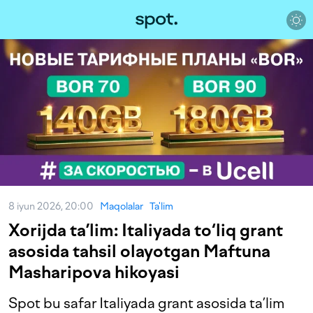
8 iyun 2026, 20:00
Maqolalar
Ta'lim
Xorijda ta’lim: Italiyada to‘liq grant
asosida tahsil olayotgan Maftuna
Masharipova hikoyasi
Spot bu safar Italiyada grant asosida ta’lim