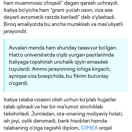
ham muammosiz chiqadi” degan qarash uchraydi.
Italiya bo‘yicha ham “grant yutish oson, viza esa
deyarli avtomatik tarzda beriladi” deb o‘ylashadi.
Biroq amaliyotda bu ancha murakkab va mas’uliyatli
jarayondir.
Avvalari menda ham shunday tasavvur bo‘lgan.
Hatto universitetda o‘qib yurgan paytlarimda
Italiyaga topshirish unchalik qiyin emasdek
tuyulardi. Ammo jarayonning ichiga kirgach,
ayniqsa viza bosqichida, bu fikrim butunlay
o‘zgardi.
Italiya talaba vizasini olish uchun ko‘plab hujjatlar
talab qilinadi va har bir ma’lumot sinchiklab
tekshiriladi. Jumladan, ota-onaning moliyaviy holati,
ish joyi, oylik daromadi, bank hisoblari hamda
talabaning o‘ziga tegishli diplom,
CIMEA
orqali