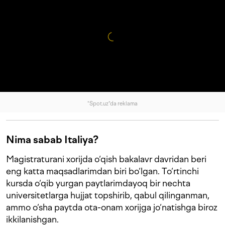
"Spot.uz"da reklama
Nima sabab Italiya?
Magistraturani xorijda o‘qish bakalavr davridan beri
eng katta maqsadlarimdan biri bo‘lgan. To‘rtinchi
kursda o‘qib yurgan paytlarimdayoq bir nechta
universitetlarga hujjat topshirib, qabul qilinganman,
ammo o‘sha paytda ota-onam xorijga jo‘natishga biroz
ikkilanishgan.