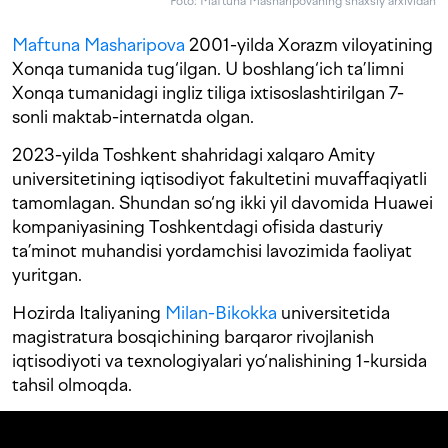
Foto: Maftuna Masharipovaning shaxsiy arxividan
Maftuna Masharipova
2001-yilda Xorazm viloyatining
Xonqa tumanida tug‘ilgan. U boshlang‘ich ta’limni
Xonqa tumanidagi ingliz tiliga ixtisoslashtirilgan 7-
sonli maktab-internatda olgan.
2023-yilda Toshkent shahridagi xalqaro Amity
universitetining iqtisodiyot fakultetini muvaffaqiyatli
tamomlagan. Shundan so‘ng ikki yil davomida Huawei
kompaniyasining Toshkentdagi ofisida dasturiy
ta’minot muhandisi yordamchisi lavozimida faoliyat
yuritgan.
Hozirda Italiyaning
Milan-Bikokka
universitetida
magistratura bosqichining barqaror rivojlanish
iqtisodiyoti va texnologiyalari yo‘nalishining 1-kursida
tahsil olmoqda.