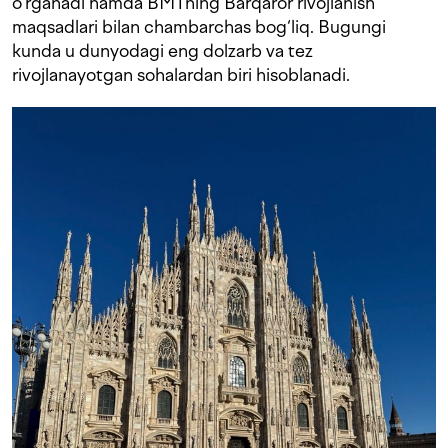
o‘rganadi hamda BMTning Barqaror rivojlanish
maqsadlari bilan chambarchas bog‘liq. Bugungi
kunda u dunyodagi eng dolzarb va tez
rivojlanayotgan sohalardan biri hisoblanadi.