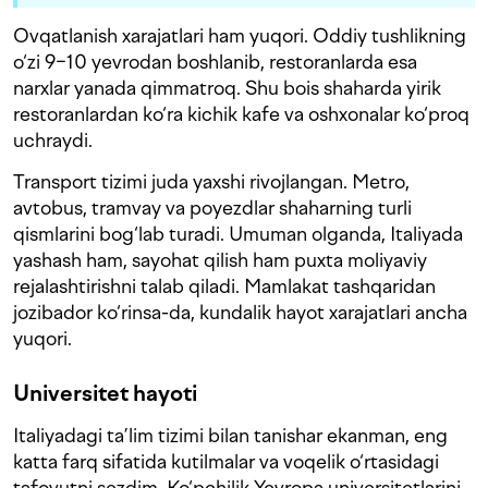
Ovqatlanish xarajatlari ham yuqori. Oddiy tushlikning
o‘zi 9−10 yevrodan boshlanib, restoranlarda esa
narxlar yanada qimmatroq. Shu bois shaharda yirik
restoranlardan ko‘ra kichik kafe va oshxonalar ko‘proq
uchraydi.
Transport tizimi juda yaxshi rivojlangan. Metro,
avtobus, tramvay va poyezdlar shaharning turli
qismlarini bog‘lab turadi. Umuman olganda, Italiyada
yashash ham, sayohat qilish ham puxta moliyaviy
rejalashtirishni talab qiladi. Mamlakat tashqaridan
jozibador ko‘rinsa-da, kundalik hayot xarajatlari ancha
yuqori.
Universitet hayoti
Italiyadagi ta’lim tizimi bilan tanishar ekanman, eng
katta farq sifatida kutilmalar va voqelik o‘rtasidagi
tafovutni sezdim. Ko‘pchilik Yevropa universitetlarini