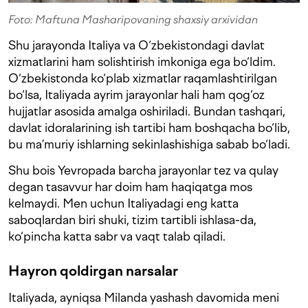
Foto: Maftuna Masharipovaning shaxsiy arxividan
Shu jarayonda Italiya va O‘zbekistondagi davlat
xizmatlarini ham solishtirish imkoniga ega bo‘ldim.
O‘zbekistonda ko‘plab xizmatlar raqamlashtirilgan
bo‘lsa, Italiyada ayrim jarayonlar hali ham qog‘oz
hujjatlar asosida amalga oshiriladi. Bundan tashqari,
davlat idoralarining ish tartibi ham boshqacha bo‘lib,
bu ma’muriy ishlarning sekinlashishiga sabab bo‘ladi.
Shu bois Yevropada barcha jarayonlar tez va qulay
degan tasavvur har doim ham haqiqatga mos
kelmaydi. Men uchun Italiyadagi eng katta
saboqlardan biri shuki, tizim tartibli ishlasa-da,
ko‘pincha katta sabr va vaqt talab qiladi.
Hayron qoldirgan narsalar
Italiyada, ayniqsa Milanda yashash davomida meni