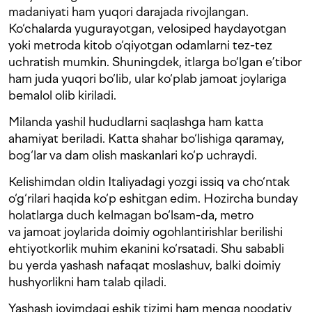
madaniyati ham yuqori darajada rivojlangan.
Ko‘chalarda yugurayotgan, velosiped haydayotgan
yoki metroda kitob o‘qiyotgan odamlarni tez-tez
uchratish mumkin. Shuningdek, itlarga bo‘lgan e’tibor
ham juda yuqori bo‘lib, ular ko‘plab jamoat joylariga
bemalol olib kiriladi.
Milanda yashil hududlarni saqlashga ham katta
ahamiyat beriladi. Katta shahar bo‘lishiga qaramay,
bog‘lar va dam olish maskanlari ko‘p uchraydi.
Kelishimdan oldin Italiyadagi yozgi issiq va cho‘ntak
o‘g‘rilari haqida ko‘p eshitgan edim. Hozircha bunday
holatlarga duch kelmagan bo‘lsam-da, metro
va jamoat joylarida doimiy ogohlantirishlar berilishi
ehtiyotkorlik muhim ekanini ko‘rsatadi. Shu sababli
bu yerda yashash nafaqat moslashuv, balki doimiy
hushyorlikni ham talab qiladi.
Yashash joyimdagi eshik tizimi ham menga noodatiy