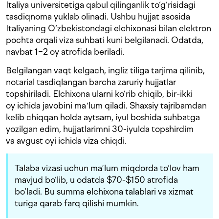
Italiya universitetiga qabul qilinganlik to‘g‘risidagi
tasdiqnoma yuklab olinadi. Ushbu hujjat asosida
Italiyaning O‘zbekistondagi elchixonasi bilan elektron
pochta orqali viza suhbati kuni belgilanadi. Odatda,
navbat 1−2 oy atrofida beriladi.
Belgilangan vaqt kelgach, ingliz tiliga tarjima qilinib,
notarial tasdiqlangan barcha zaruriy hujjatlar
topshiriladi. Elchixona ularni ko‘rib chiqib, bir-ikki
oy ichida javobini maʼlum qiladi. Shaxsiy tajribamdan
kelib chiqqan holda aytsam, iyul boshida suhbatga
yozilgan edim, hujjatlarimni 30-iyulda topshirdim
va avgust oyi ichida viza chiqdi.
Talaba vizasi uchun ma’lum miqdorda to‘lov ham
mavjud bo‘lib, u odatda $70-$150 atrofida
bo‘ladi. Bu summa elchixona talablari va xizmat
turiga qarab farq qilishi mumkin.