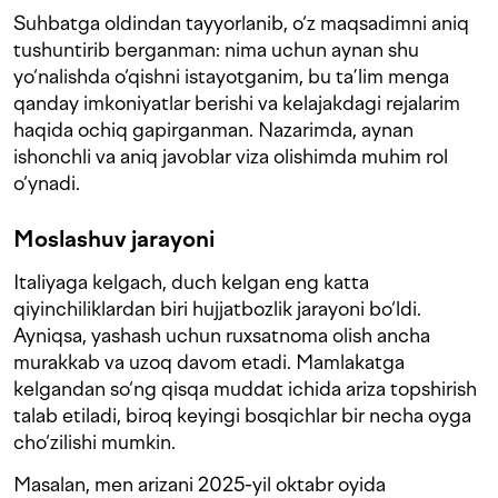
Suhbatga oldindan tayyorlanib, o‘z maqsadimni aniq
tushuntirib berganman: nima uchun aynan shu
yo‘nalishda o‘qishni istayotganim, bu ta’lim menga
qanday imkoniyatlar berishi va kelajakdagi rejalarim
haqida ochiq gapirganman. Nazarimda, aynan
ishonchli va aniq javoblar viza olishimda muhim rol
o‘ynadi.
Moslashuv jarayoni
Italiyaga kelgach, duch kelgan eng katta
qiyinchiliklardan biri hujjatbozlik jarayoni bo‘ldi.
Ayniqsa, yashash uchun ruxsatnoma olish ancha
murakkab va uzoq davom etadi. Mamlakatga
kelgandan so‘ng qisqa muddat ichida ariza topshirish
talab etiladi, biroq keyingi bosqichlar bir necha oyga
cho‘zilishi mumkin.
Masalan, men arizani 2025-yil oktabr oyida