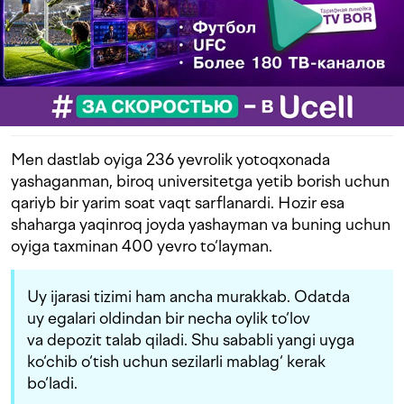
Men dastlab oyiga 236 yevrolik yotoqxonada
yashaganman, biroq universitetga yetib borish uchun
qariyb bir yarim soat vaqt sarflanardi. Hozir esa
shaharga yaqinroq joyda yashayman va buning uchun
oyiga taxminan 400 yevro to‘layman.
Uy ijarasi tizimi ham ancha murakkab. Odatda
uy egalari oldindan bir necha oylik to‘lov
va depozit talab qiladi. Shu sababli yangi uyga
ko‘chib o‘tish uchun sezilarli mablag‘ kerak
bo‘ladi.