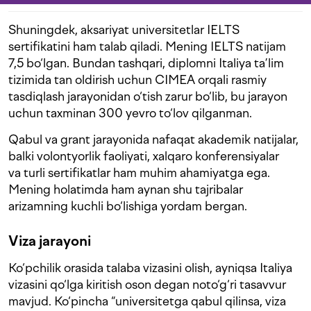
Shuningdek, aksariyat universitetlar IELTS
sertifikatini ham talab qiladi. Mening IELTS natijam
7,5 bo‘lgan. Bundan tashqari, diplomni Italiya ta’lim
tizimida tan oldirish uchun CIMEA orqali rasmiy
tasdiqlash jarayonidan o‘tish zarur bo‘lib, bu jarayon
uchun taxminan 300 yevro to‘lov qilganman.
Qabul va grant jarayonida nafaqat akademik natijalar,
balki volontyorlik faoliyati, xalqaro konferensiyalar
va turli sertifikatlar ham muhim ahamiyatga ega.
Mening holatimda ham aynan shu tajribalar
arizamning kuchli bo‘lishiga yordam bergan.
Viza jarayoni
Ko‘pchilik orasida talaba vizasini olish, ayniqsa Italiya
vizasini qo‘lga kiritish oson degan noto‘g‘ri tasavvur
mavjud. Ko‘pincha “universitetga qabul qilinsa, viza