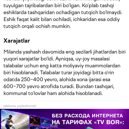
tuyulgan tajribalardan biri bo‘lgan. Ko‘plab tashqi
eshiklarda tashqaridan ochadigan tutqich bo‘lmaydi.
Eshik faqat kalit bilan ochiladi, ichkaridan esa oddiy
tutqich orqali ochish mumkin.
Xarajatlar
Milanda yashash davomida eng sezilarli jihatlardan biri
yuqori xarajatlar bo‘ldi. Ayniqsa, uy-joy masalasi
talabalar uchun eng katta moliyaviy muammolardan
biri hisoblanadi. Talabalar turar joyidagi bitta o‘rin
odatda 250−400 yevro, alohida xona ijarasi esa
600−700 yevro atrofida turadi. Bundan tashqari,
kommunal to‘lovlar ham alohida hisoblanadi.
reklama joylashtirish