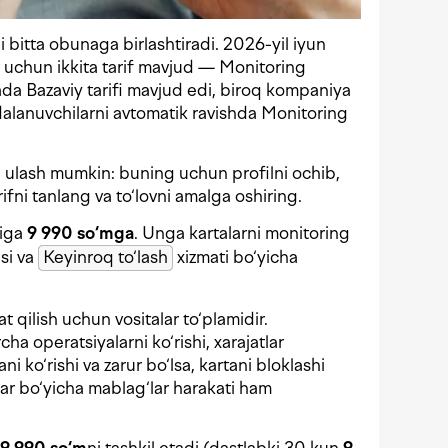
 bitta obunaga birlashtiradi. 2026-yil iyun
 uchun ikkita tarif mavjud — Monitoring
iyada Bazaviy tarifi mavjud edi, biroq kompaniya
alanuvchilarni avtomatik ravishda Monitoring
da ulash mumkin: buning uchun profilni ochib,
ifni tanlang va to‘lovni amalga oshiring.
iga
9 990 so‘mga
. Unga kartalarni monitoring
si va
Keyinroq to‘lash
xizmati bo‘yicha
t qilish uchun vositalar to‘plamidir.
ha operatsiyalarni ko‘rishi, xarajatlar
ani ko‘rishi va zarur bo‘lsa, kartani bloklashi
ar bo‘yicha mablag‘lar harakati ham