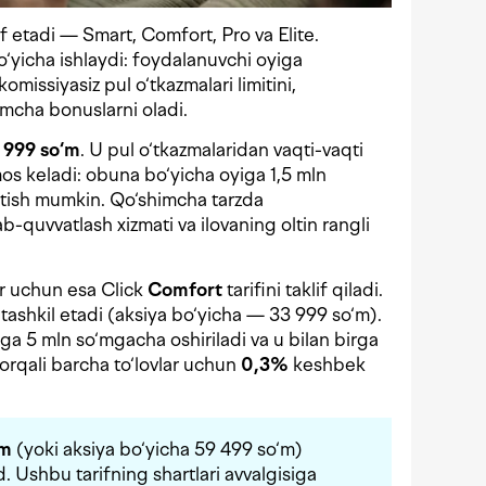
lif etadi — Smart, Comfort, Pro va Elite.
o‘yicha ishlaydi: foydalanuvchi oyiga
missiyasiz pul o‘tkazmalari limitini,
mcha bonuslarni oladi.
 999 so‘m
. U pul o‘tkazmalaridan vaqti-vaqti
os keladi: obuna bo‘yicha oyiga 1,5 mln
tish mumkin. Qo‘shimcha tarzda
b-quvvatlash xizmati va ilovaning oltin rangli
ar uchun esa Click
Comfort
tarifini taklif qiladi.
tashkil etadi (aksiya bo‘yicha — 33 999 so‘m).
iga 5 mln so‘mgacha oshiriladi va u bilan birga
orqali barcha to‘lovlar uchun
0,3%
keshbek
‘m
(yoki aksiya bo‘yicha 59 499 so‘m)
 Ushbu tarifning shartlari avvalgisiga