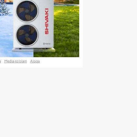
a
Media-to‘plam
Aloqa