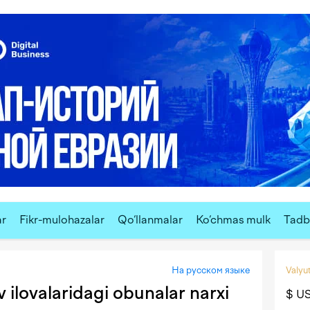
ar
Fikr-mulohazalar
Qo‘llanmalar
Ko‘chmas mulk
Tadbi
На русском языке
Valyut
 ilovalaridagi obunalar narxi
$ U