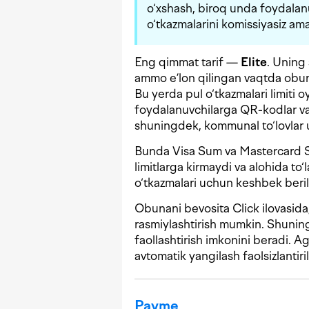
o‘xshash, biroq unda foydalan
o‘tkazmalarini komissiyasiz am
Eng qimmat tarif —
Elite
. Uning
ammo e’lon qilingan vaqtda ob
Bu yerda pul o‘tkazmalari limiti 
foydalanuvchilarga QR-kodlar va 
shuningdek, kommunal to‘lovlar 
Bunda Visa Sum va Mastercard Sum
limitlarga kirmaydi va alohida to
o‘tkazmalari uchun keshbek beri
Obunani bevosita Click ilovasida
rasmiylashtirish mumkin. Shuning
faollashtirish imkonini beradi.
avtomatik yangilash faolsizlantir
Payme