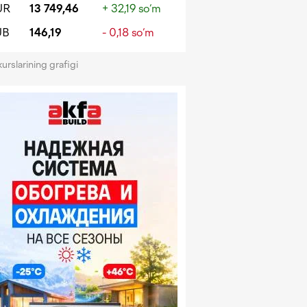
UR
13 749,46
+ 32,19 so‘m
UB
146,19
- 0,18 so‘m
kurslarining grafigi