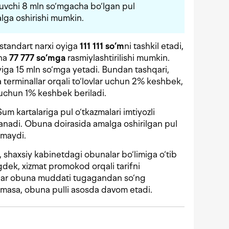
uvchi 8 mln so‘mgacha bo‘lgan pul
alga oshirishi mumkin.
 standart narxi oyiga
111 111 so‘m
ni tashkil etadi,
una
77 777 so‘mga
rasmiylashtirilishi mumkin.
oyiga 15 mln so‘mga yetadi. Bundan tashqari,
terminallar orqali to‘lovlar uchun 2% keshbek,
uchun 1% keshbek beriladi.
 kartalariga pul o‘tkazmalari imtiyozli
‘lanadi. Obuna doirasida amalga oshirilgan pul
lmaydi.
, shaxsiy kabinetdagi obunalar bo‘limiga o‘tib
dek, xizmat promokod orqali tarifni
 Agar obuna muddati tugagandan so‘ng
ilmasa, obuna pulli asosda davom etadi.