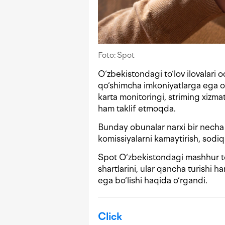
Foto: Spot
O‘zbekistondagi to‘lov ilovalari o
qo‘shimcha imkoniyatlarga ega o
karta monitoringi, striming xizmat
ham taklif etmoqda.
Bunday obunalar narxi bir necha
komissiyalarni kamaytirish, sodiqli
Spot O‘zbekistondagi mashhur to‘
shartlarini, ular qancha turishi
ega bo‘lishi haqida o‘rgandi.
Click