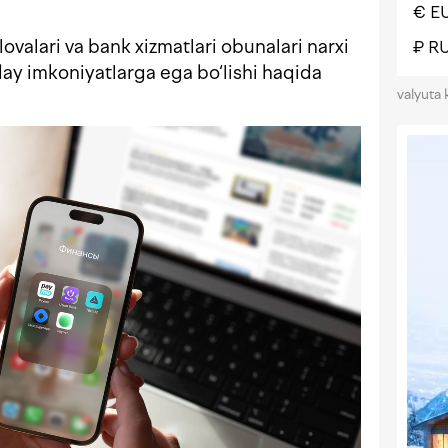
€ E
ovalari va bank xizmatlari obunalari narxi
₽ R
y imkoniyatlarga ega bo‘lishi haqida
valyuta 