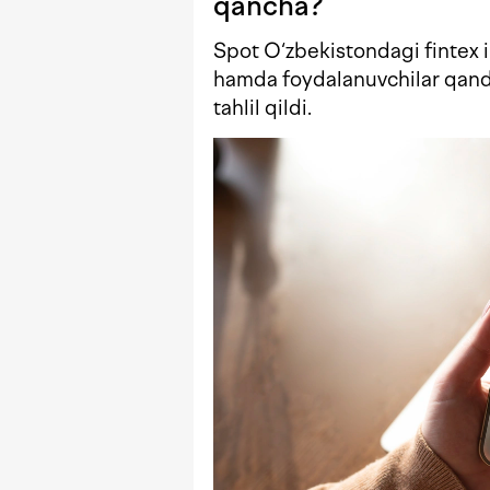
qancha?
Spot O‘zbekistondagi fintex il
hamda foydalanuvchilar qanda
tahlil qildi.