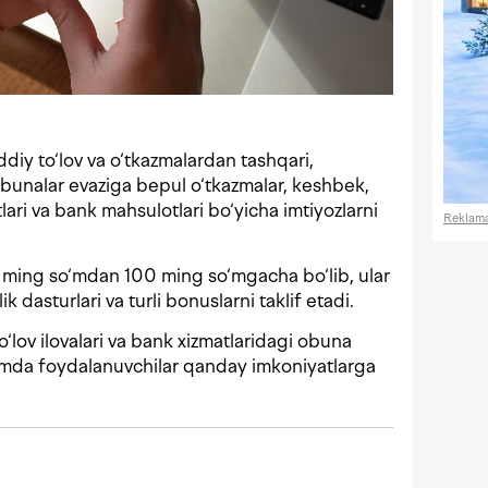
ddiy to‘lov va o‘tkazmalardan tashqari,
bunalar evaziga bepul o‘tkazmalar, keshbek,
lari va bank mahsulotlari bo‘yicha imtiyozlarni
Reklam
 ming so‘mdan 100 ming so‘mgacha bo‘lib, ular
k dasturlari va turli bonuslarni taklif etadi.
lov ilovalari va bank xizmatlaridagi obuna
 hamda foydalanuvchilar qanday imkoniyatlarga