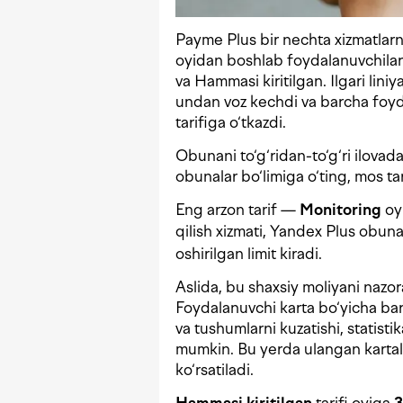
Payme Plus bir nechta xizmatlarni
oyidan boshlab foydalanuvchilar
va Hammasi kiritilgan. Ilgari lin
undan voz kechdi va barcha foyd
tarifiga o‘tkazdi.
Obunani to‘g‘ridan-to‘g‘ri ilova
obunalar bo‘limiga o‘ting, mos tar
Eng arzon tarif —
Monitoring
oy
qilish xizmati, Yandex Plus obuna
oshirilgan limit kiradi.
Aslida, bu shaxsiy moliyani nazora
Foydalanuvchi karta bo‘yicha barc
va tushumlarni kuzatishi, statistik
mumkin. Bu yerda ulangan kartal
ko‘rsatiladi.