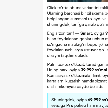
Click to‘rtta obuna variantini tak
Ularning barchasi bir xil sxema b
belgilangan summani to‘laydi va ko
shuningdek, tarifga qarab qo‘shi
Eng arzon tarif —
Smart
, oyiga
9
bilan foydalanadiganlar uchun m
so‘mgacha mablag‘ni bepul jo‘na
foydalanuvchilarga ustuvor qo‘lla
dizayni taqdim etiladi.
Pulni tez-tez o‘tkazib turadiganl
Uning narxi oyiga
39 999 so‘mni
Komissiyasiz o‘tkazmalar limiti oy
kartalarni kuzatish hamda xizmat 
olish imkoniyati paydo bo‘ladi.
Shuningdek, oyiga
69 999 so
evaziga
Pro
paketi ham mavjud.