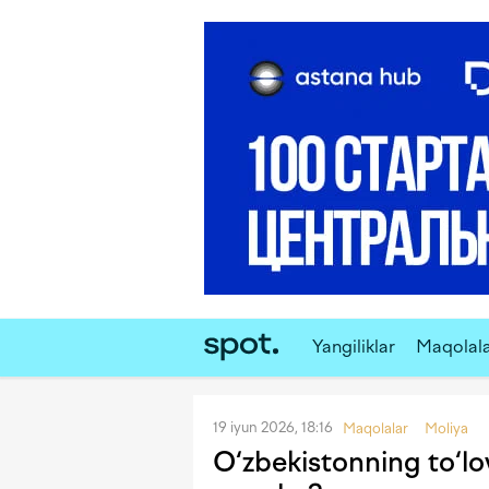
Yangiliklar
Maqolal
19 iyun 2026, 18:16
Maqolalar
Moliya
O‘zbekistonning to‘lov