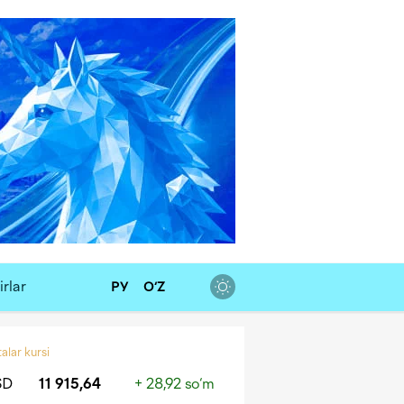
rlar
РУ
O‘Z
alar kursi
SD
11 915,64
+ 28,92 so‘m