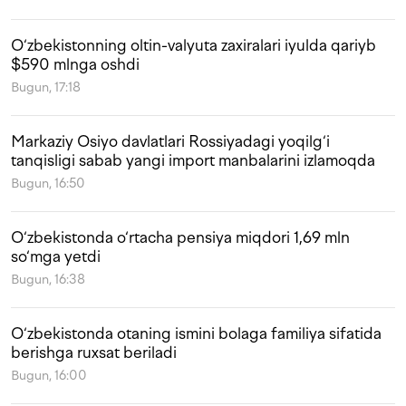
O‘zbekistonning oltin-valyuta zaxiralari iyulda qariyb
$590 mlnga oshdi
Bugun, 17:18
Markaziy Osiyo davlatlari Rossiyadagi yoqilg‘i
tanqisligi sabab yangi import manbalarini izlamoqda
Bugun, 16:50
O‘zbekistonda o‘rtacha pensiya miqdori 1,69 mln
so‘mga yetdi
Bugun, 16:38
O‘zbekistonda otaning ismini bolaga familiya sifatida
berishga ruxsat beriladi
Bugun, 16:00