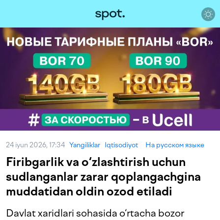
24 iyun 2026, 17:34
Yangiliklar
Iqtisodiyot
На русском языке
Firibgarlik va o‘zlashtirish uchun
sudlanganlar zarar qoplangachgina
muddatidan oldin ozod etiladi
Davlat xaridlari sohasida o‘rtacha bozor