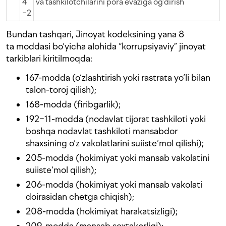
4
va tashkilotchilarini pora evaziga og‘dirish
−2
Bundan tashqari, Jinoyat kodeksining yana 8
ta moddasi bo‘yicha alohida “korrupsiyaviy” jinoyat
tarkiblari kiritilmoqda:
167-modda (o‘zlashtirish yoki rastrata yo‘li bilan
talon-toroj qilish);
168-modda (firibgarlik);
192−11-modda (nodavlat tijorat tashkiloti yoki
boshqa nodavlat tashkiloti mansabdor
shaxsining o‘z vakolatlarini suiiste‘mol qilishi);
205-modda (hokimiyat yoki mansab vakolatini
suiiste‘mol qilish);
206-modda (hokimiyat yoki mansab vakolati
doirasidan chetga chiqish);
208-modda (hokimiyat harakatsizligi);
209-modda (mansab soxtakorligi);