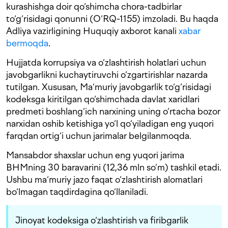
kurashishga doir qo‘shimcha chora-tadbirlar
to‘g‘risidagi qonunni (O‘RQ-1155) imzoladi. Bu haqda
Adliya vazirligining Huquqiy axborot kanali
xabar
bermoqda
.
Hujjatda korrupsiya va o‘zlashtirish holatlari uchun
javobgarlikni kuchaytiruvchi o‘zgartirishlar nazarda
tutilgan. Xususan, Ma‘muriy javobgarlik to‘g‘risidagi
kodeksga kiritilgan qo‘shimchada davlat xaridlari
predmeti boshlang‘ich narxining uning o‘rtacha bozor
narxidan oshib ketishiga yo‘l qo‘yiladigan eng yuqori
farqdan ortig‘i uchun jarimalar belgilanmoqda.
Mansabdor shaxslar uchun eng yuqori jarima
BHMning 30 baravarini (12,36 mln so‘m) tashkil etadi.
Ushbu ma‘muriy jazo faqat o‘zlashtirish alomatlari
bo‘lmagan taqdirdagina qo‘llaniladi.
Jinoyat kodeksiga o‘zlashtirish va firibgarlik