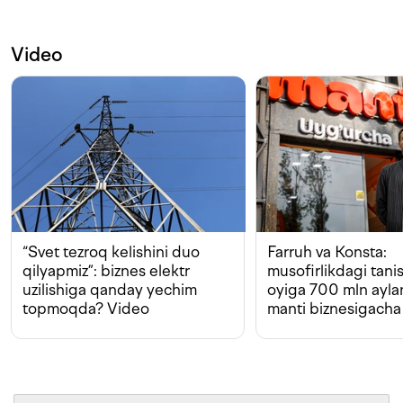
Video
“Svet tezroq kelishini duo
Farruh va Konsta:
qilyapmiz”: biznes elektr
musofirlikdagi tan
uzilishiga qanday yechim
oyiga 700 mln ayla
topmoqda? Video
manti biznesigacha