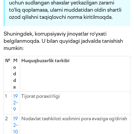
uchun sudlangan shaxslar yetkazilgan zararni
to‘liq qoplamasa, ularni muddatidan oldin shartli
ozod qilishni taqiqlovchi norma kiritilmoqda.
Shuningdek, korrupsiyaviy jinoyatlar ro‘yxati
belgilanmoqda. U bilan quyidagi jadvalda tanishish
mumkin:
№
M
Huquqbuzarlik tarkibi
o
d
d
a
1
19
Tijorat poraxo‘rligi
2−
9
2
19
Nodavlat tashkiloti xodimini pora evaziga og‘dirish
2−
10