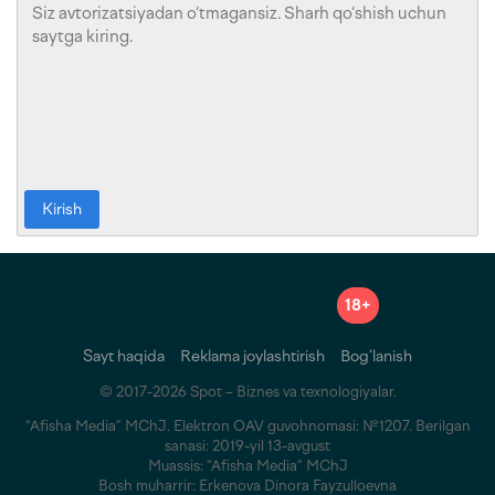
Kirish
18+
Sayt haqida
Reklama joylashtirish
Bog‘lanish
© 2017-2026 Spot – Biznes va texnologiyalar.
“Afisha Media” MChJ. Elektron OAV guvohnomasi: №1207. Berilgan
sanasi: 2019-yil 13-avgust
Muassis: “Afisha Media” MChJ
Bosh muharrir: Erkenova Dinora Fayzulloevna