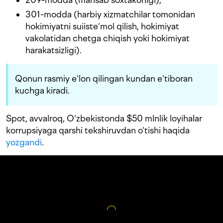
301-modda (harbiy xizmatchilar tomonidan
hokimiyatni suiiste‘mol qilish, hokimiyat
vakolatidan chetga chiqish yoki hokimiyat
harakatsizligi).
Qonun rasmiy e‘lon qilingan kundan e‘tiboran
kuchga kiradi.
Spot, avvalroq, O‘zbekistonda $50 mlnlik loyihalar
korrupsiyaga qarshi tekshiruvdan o‘tishi haqida
yozgandi
.