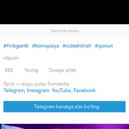
"Spot.uz"da reklama
#
firibgarlik
#
korrupsiya
#
o'zlashtirish
#
qonun
«Spot»
382
Yozing
Tavsiya qilish
Spot — sizga qulay formatda:
Telegram
,
Instagram
,
YouTube
,
Facebook
Telegram kanalga a'zo bo‘ling