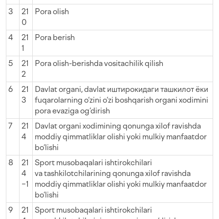
3
21
Pora olish
0
4
21
Pora berish
1
5
21
Pora olish-berishda vositachilik qilish
2
6
21
Davlat organi, davlat иштирокидаги ташкилот ёки
3
fuqarolarning o‘zini o‘zi boshqarish organi xodimini
pora evaziga og‘dirish
7
21
Davlat organi xodimining qonunga xilof ravishda
4
moddiy qimmatliklar olishi yoki mulkiy manfaatdor
bo‘lishi
8
21
Sport musobaqalari ishtirokchilari
4
va tashkilotchilarining qonunga xilof ravishda
−1
moddiy qimmatliklar olishi yoki mulkiy manfaatdor
bo‘lishi
9
21
Sport musobaqalari ishtirokchilari