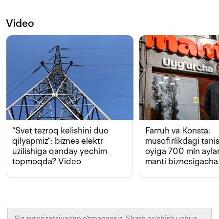
Video
“Svet tezroq kelishini duo
Farruh va Konsta:
qilyapmiz”: biznes elektr
musofirlikdagi tan
uzilishiga qanday yechim
oyiga 700 mln ayla
topmoqda? Video
manti biznesigacha