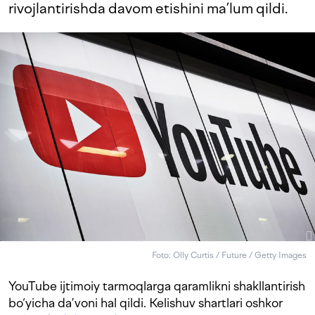
rivojlantirishda davom etishini ma’lum qildi.
Foto: Olly Curtis / Future / Getty Images
YouTube ijtimoiy tarmoqlarga qaramlikni shakllantirish
bo‘yicha da’voni hal qildi. Kelishuv shartlari oshkor