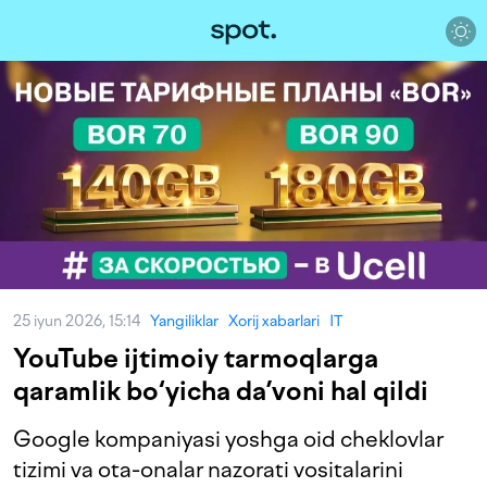
25 iyun 2026, 15:14
Yangiliklar
Xorij xabarlari
IT
YouTube ijtimoiy tarmoqlarga
qaramlik bo‘yicha da’voni hal qildi
Google kompaniyasi yoshga oid cheklovlar
tizimi va ota-onalar nazorati vositalarini