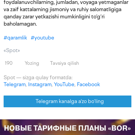
foydalanuvchilarning, jumladan, voyaga yetmaganlar
va zaif kattalarning jismoniy va ruhiy salomatligiga
qanday zarar yetkazishi mumkinligini to‘g‘ri
baholamagan.
#
qaramlik
#
youtube
«Spot»
190
Yozing
Tavsiya qilish
Spot — sizga qulay formatda:
Telegram
,
Instagram
,
YouTube
,
Facebook
Telegram kanalga a'zo bo‘ling