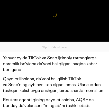
"Spot.uz"da reklama
Yanvar oyida TikTok va Snap ijtimoiy tarmoqlarga
qaramlik bo‘yicha da’voni hal qilgani haqida xabar
berilgandi.
Qayd etilishicha, da’voni hal qilish TikTok
va Snap’ning ayblovni tan olgani emas. Ular suddan
tashqari kelishuvga erishgan, biroq shartlar noma’lum.
Reuters agentligining qayd etishicha, AQSHda
bunday da’volar soni “minglab"ni tashkil etadi.