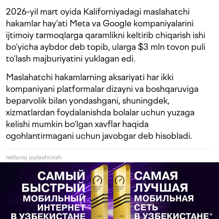
2026-yil mart oyida Kaliforniyadagi maslahatchi
hakamlar hay’ati Meta va Google kompaniyalarini
ijtimoiy tarmoqlarga qaramlikni keltirib chiqarish ishi
bo‘yicha aybdor deb topib, ularga $3 mln tovon puli
to‘lash majburiyatini yuklagan edi.
Maslahatchi hakamlarning aksariyati har ikki
kompaniyani platformalar dizayni va boshqaruviga
beparvolik bilan yondashgani, shuningdek,
xizmatlardan foydalanishda bolalar uchun yuzaga
kelishi mumkin bo‘lgan xavflar haqida
ogohlantirmagani uchun javobgar deb hisobladi.
reklama joylashtirish