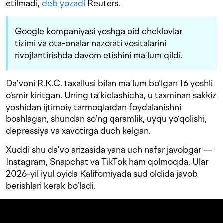
etilmadi,
deb yozadi
Reuters.
Google kompaniyasi yoshga oid cheklovlar
tizimi va ota-onalar nazorati vositalarini
rivojlantirishda davom etishini ma’lum qildi.
Da’voni R.K.C. taxallusi bilan ma’lum bo‘lgan 16 yoshli
o‘smir kiritgan. Uning ta’kidlashicha, u taxminan sakkiz
yoshidan ijtimoiy tarmoqlardan foydalanishni
boshlagan, shundan so‘ng qaramlik, uyqu yo‘qolishi,
depressiya va xavotirga duch kelgan.
Xuddi shu da’vo arizasida yana uch nafar javobgar —
Instagram, Snapchat va TikTok ham qolmoqda. Ular
2026-yil iyul oyida Kaliforniyada sud oldida javob
berishlari kerak bo‘ladi.