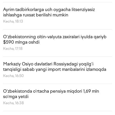
Ayrim tadbirkorlarga uch oygacha litsenziyasiz
ishlashga ruxsat berilishi mumkin
Kecha, 18:13
O‘zbekistonning oltin-valyuta zaxiralari iyulda qariyb
$590 mlnga oshdi
Kecha, 17:18
Markaziy Osiyo davlatlari Rossiyadagi yoqilg‘i
tanqisligi sabab yangi import manbalarini izlamoqda
Kecha, 16:50
O‘zbekistonda o‘rtacha pensiya miqdori 1,69 mln
so‘mga yetdi
Kecha, 16:38