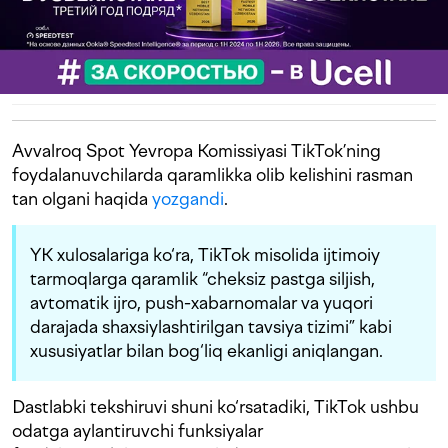
Avvalroq Spot Yevropa Komissiyasi TikTok’ning
foydalanuvchilarda qaramlikka olib kelishini rasman
tan olgani haqida
yozgandi
.
YK xulosalariga ko‘ra, TikTok misolida ijtimoiy
tarmoqlarga qaramlik “cheksiz pastga siljish,
avtomatik ijro, push-xabarnomalar va yuqori
darajada shaxsiylashtirilgan tavsiya tizimi” kabi
xususiyatlar bilan bog‘liq ekanligi aniqlangan.
Dastlabki tekshiruvi shuni ko‘rsatadiki, TikTok ushbu
odatga aylantiruvchi funksiyalar