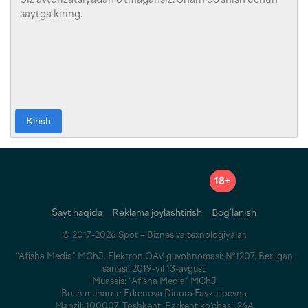
Kirish
18+
Sayt haqida
Reklama joylashtirish
Bog‘lanish
© 2017-2026 Spot – Biznes va texnologiyalar.
“Afisha Media” MChJ. Elektron OAV guvohnomasi: №1207. Berilgan
sanasi: 2019-yil 13-avgust
Muassis: “Afisha Media” MChJ
Bosh muharrir: Erkenova Dinora Fayzulloevna
Manzil: 100007, Toshkent, Parkent ko‘chasi, 26A