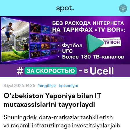
8 iyul 2026, 14:35
Yangiliklar
Iqtisodiyot
O‘zbekiston Yaponiya bilan IT
mutaxassislarini tayyorlaydi
Shuningdek, data-markazlar tashkil etish
va raqamli infratuzilmaga investitsiyalar jalb