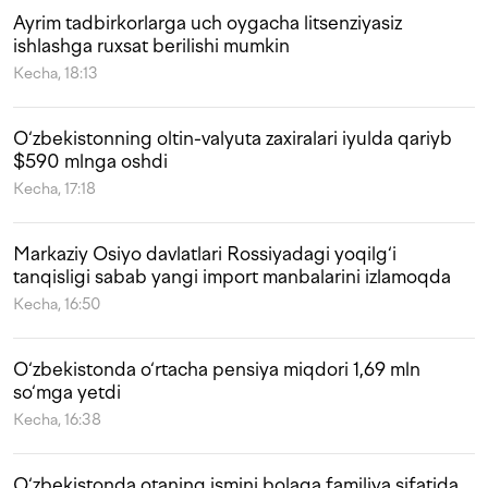
Ayrim tadbirkorlarga uch oygacha litsenziyasiz
ishlashga ruxsat berilishi mumkin
Kecha, 18:13
O‘zbekistonning oltin-valyuta zaxiralari iyulda qariyb
$590 mlnga oshdi
Kecha, 17:18
Markaziy Osiyo davlatlari Rossiyadagi yoqilg‘i
tanqisligi sabab yangi import manbalarini izlamoqda
Kecha, 16:50
O‘zbekistonda o‘rtacha pensiya miqdori 1,69 mln
so‘mga yetdi
Kecha, 16:38
O‘zbekistonda otaning ismini bolaga familiya sifatida