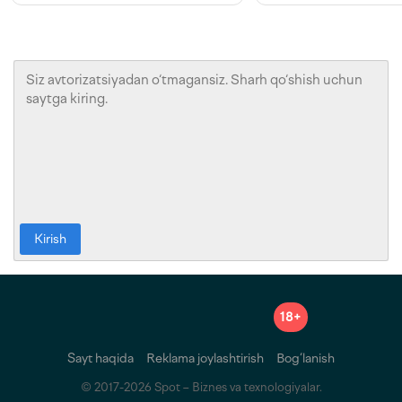
Kirish
18+
Sayt haqida
Reklama joylashtirish
Bog‘lanish
© 2017-2026 Spot – Biznes va texnologiyalar.