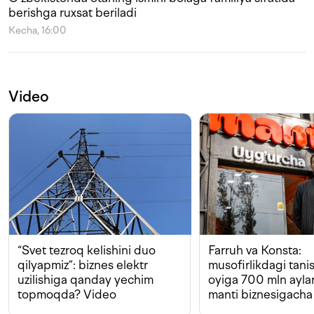
berishga ruxsat beriladi
Kecha, 16:00
Video
“Svet tezroq kelishini duo
Farruh va Konsta:
qilyapmiz”: biznes elektr
musofirlikdagi tan
uzilishiga qanday yechim
oyiga 700 mln ayla
topmoqda? Video
manti biznesigacha