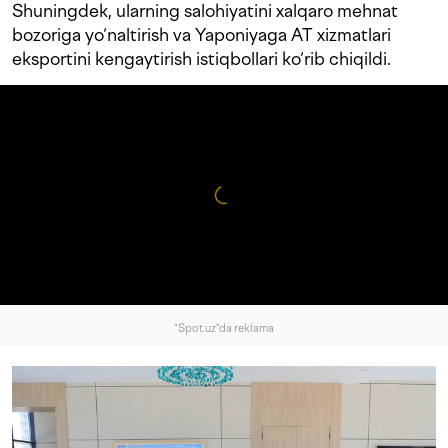
Shuningdek, ularning salohiyatini xalqaro mehnat
bozoriga yo‘naltirish va Yaponiyaga AT xizmatlari
eksportini kengaytirish istiqbollari ko‘rib chiqildi.
"Spot.uz"da reklama