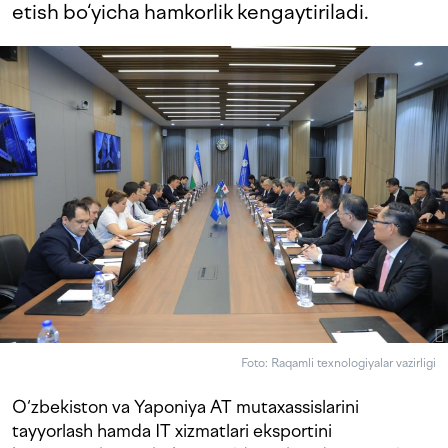
etish bo‘yicha hamkorlik kengaytiriladi.
Foto: Raqamli texnologiyalar vazirligi
O‘zbekiston va Yaponiya AT mutaxassislarini
tayyorlash hamda IT xizmatlari eksportini