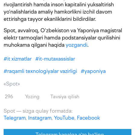
rivojlantirish hamda inson kapitalini yuksaltirish
yo‘nalishlarida amaliy hamkorlikni izchil davom
ettirishga tayyor ekanliklarini bildirdilar.
Spot, avvalroq, O‘zbekiston va Yaponiya magistral
elektr tarmoqlari hamda podstansiyalar qurilishini
muhokama qilgani haqida
yozgandi
.
#
it xizmatlar
#
it-mutaxassislar
#
raqamli texnologiyalar vazirligi
#
yaponiya
«Spot»
296
Yozing
Tavsiya qilish
Spot — sizga qulay formatda:
Telegram
,
Instagram
,
YouTube
,
Facebook
Telegram kanalga a'zo bo‘ling