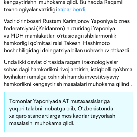
kengaytirishni muhokama qildi. Bu haqda Raqamli
texnologiyalar vazirligi
xabar berdi
.
Vazir o‘rinbosari Rustam Karimjonov Yaponiya biznes
federatsiyasi (Keidanren) huzuridagi Yaponiya
va MDH mamlakatlari o‘rtasidagi ishbilarmonlik
hamkorligi qo‘mitasi raisi Takeshi Hashimoto
boshchiligidagi delegatsiya bilan uchrashuv o‘tkazdi.
Unda ikki davlat o‘rtasida raqamli texnologiyalar
sohasidagi hamkorlikni rivojlantirish, istiqbolli qo‘shma
loyihalarni amalga oshirish hamda investitsiyaviy
hamkorlikni kengaytirish masalalari muhokama qilindi.
Tomonlar Yaponiyada AT mutaxassislariga
yuqori talabni inobatga olib, O‘zbekistonda
xalqaro standartlarga mos kadrlar tayyorlash
masalasini muhokama qildi.