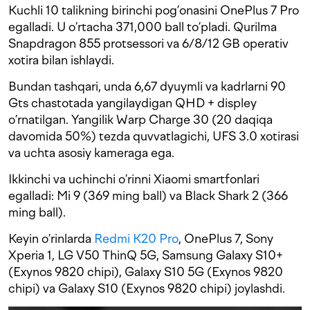
Kuchli 10 talikning birinchi pog’onasini OnePlus 7 Pro
egalladi. U o’rtacha 371,000 ball to’pladi. Qurilma
Snapdragon 855 protsessori va 6/8/12 GB operativ
xotira bilan ishlaydi.
Bundan tashqari, unda 6,67 dyuymli va kadrlarni 90
Gts chastotada yangilaydigan QHD + displey
o’rnatilgan. Yangilik Warp Charge 30 (20 daqiqa
davomida 50%) tezda quvvatlagichi, UFS 3.0 xotirasi
va uchta asosiy kameraga ega.
Ikkinchi va uchinchi o’rinni Xiaomi smartfonlari
egalladi: Mi 9 (369 ming ball) va Black Shark 2 (366
ming ball).
Keyin o’rinlarda
Redmi K20 Pro
, OnePlus 7, Sony
Xperia 1, LG V50 ThinQ 5G, Samsung Galaxy S10+
(Exynos 9820 chipi), Galaxy S10 5G (Exynos 9820
chipi) va Galaxy S10 (Exynos 9820 chipi) joylashdi.