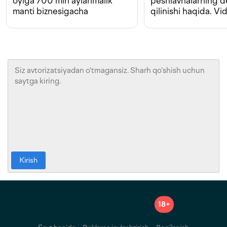
oyiga 700 mln aylanmalik
peshlavhalarning 
manti biznesigacha
qilinishi haqida. Vi
Kirish
18+