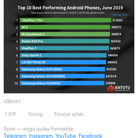
«Spot»
1 319
Yozing
Tavsiya qilish
Spot — sizga qulay formatda:
Telegram
,
Instagram
,
YouTube
,
Facebook