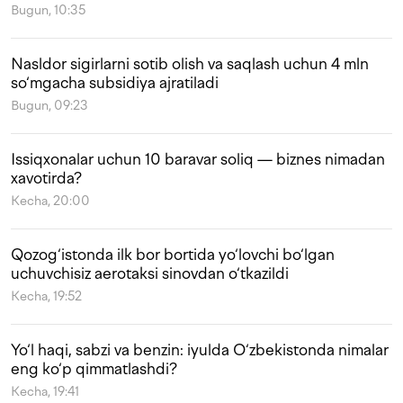
Bugun, 10:35
Nasldor sigirlarni sotib olish va saqlash uchun 4 mln
so‘mgacha subsidiya ajratiladi
Bugun, 09:23
Issiqxonalar uchun 10 baravar soliq — biznes nimadan
xavotirda?
Kecha, 20:00
Qozog‘istonda ilk bor bortida yo‘lovchi bo‘lgan
uchuvchisiz aerotaksi sinovdan o‘tkazildi
Kecha, 19:52
Yo‘l haqi, sabzi va benzin: iyulda O‘zbekistonda nimalar
eng ko‘p qimmatlashdi?
Kecha, 19:41