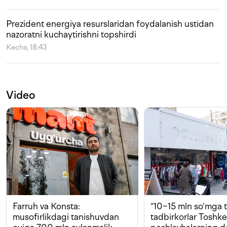
Prezident energiya resurslaridan foydalanish ustidan
nazoratni kuchaytirishni topshirdi
Kecha, 18:43
Video
Farruh va Konsta:
“10−15 mln so‘mga t
musofirlikdagi tanishuvdan
tadbirkorlar Toshk