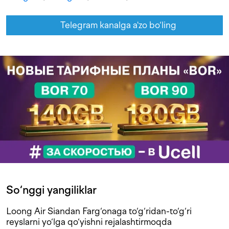
Telegram kanalga a'zo bo‘ling
So‘nggi yangiliklar
Loong Air Siandan Farg‘onaga to‘g‘ridan-to‘g‘ri
reyslarni yo‘lga qo‘yishni rejalashtirmoqda