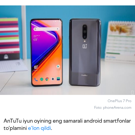
OnePlus 7 Pro
Foto: phoneArena.com
AnTuTu iyun oyining eng samarali android smartfonlar
to’plamini
e’lon qildi
.