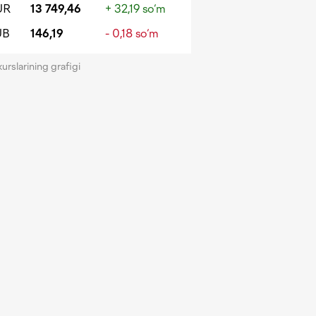
UR
13 749,46
+ 32,19 so‘m
UB
146,19
- 0,18 so‘m
kurslarining grafigi