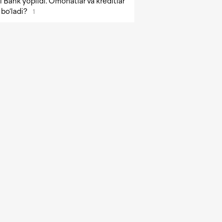
 Bank yopildi. Omonatlar va kreditlar
bo‘ladi?
1