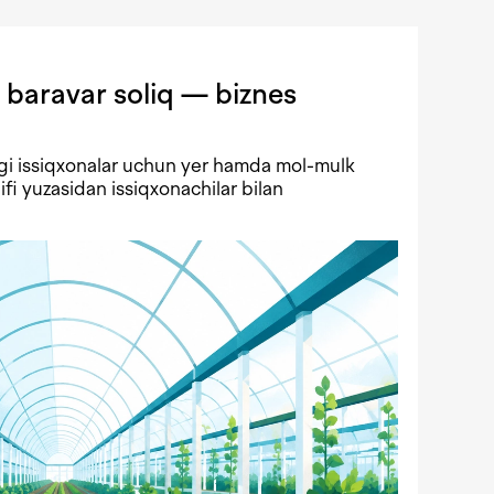
 baravar soliq — biznes
gi issiqxonalar uchun yer hamda mol-mulk
lifi yuzasidan issiqxonachilar bilan