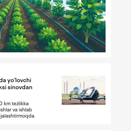
da yo‘lovchi
ksi sinovdan
30 km tezlikka
ishlar va ishlab
rejalashtirmoqda.