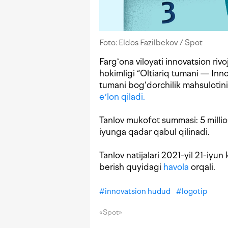
Foto: Eldos Fazilbekov / Spot
Fargʻona viloyati innovatsion riv
hokimligi “Oltiariq tumani — Inn
tumani bogʻdorchilik mahsulotini 
eʼlon qiladi.
Tanlov mukofot summasi: 5 million
iyunga qadar qabul qilinadi.
Tanlov natijalari 2021-yil 21-iyun 
berish quyidagi
havola
orqali.
#
innovatsion hudud
#
logotip
«Spot»