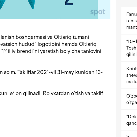
Farru
tani
mant
ojlanish boshqarmasi va Oltiariq tumani
“10−1
ovatsion hudud” logotipini hamda Oltiariq
Tosh
“Milliy brendi"ni yaratish boʻyicha tanlovini
qilin
Kotib
 soʻm. Takliflar 2021-yil 31-may kunidan 13-
shev
ma’lu
kuni eʼlon qilinadi. Roʻyxatdan oʻtish va taklif
O‘zb
o‘zga
“Dekr
qanc