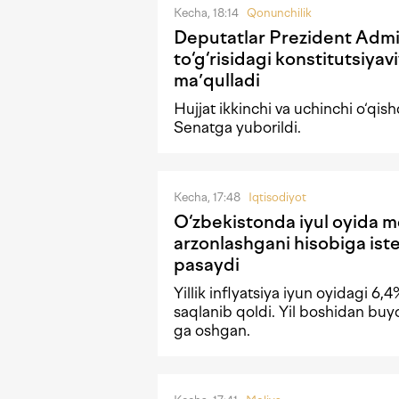
Kecha, 18:14
Qonunchilik
Deputatlar Prezident Admin
to‘g‘risidagi konstitutsiya
maʼqulladi
Hujjat ikkinchi va uchinchi o‘qish
Senatga yuborildi.
Kecha, 17:48
Iqtisodiyot
O‘zbekistonda iyul oyida 
arzonlashgani hisobiga iste
pasaydi
Yillik inflyatsiya iyun oyidagi 6,4
saqlanib qoldi. Yil boshidan buy
ga oshgan.