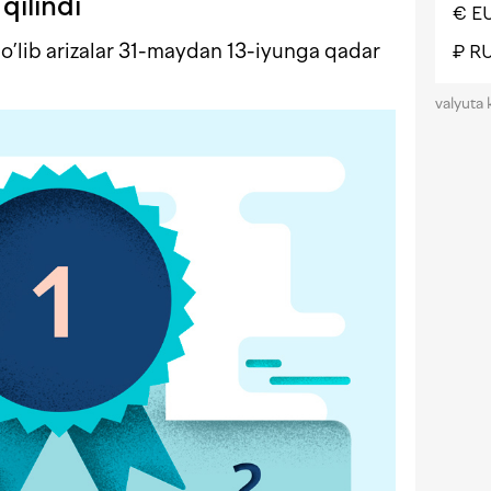
qilindi
€ E
o’lib arizalar 31-maydan 13-iyunga qadar
₽ R
valyuta 