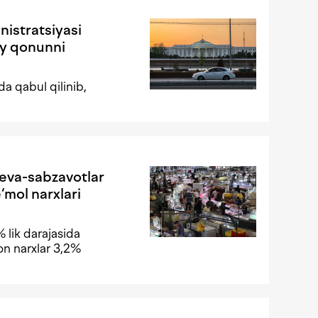
istratsiyasi
viy qonunni
da qabul qilinib,
meva-sabzavotlar
‘mol narxlari
% lik darajasida
on narxlar 3,2%