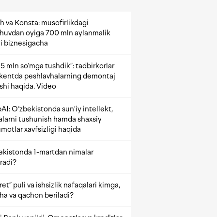
h va Konsta: musofirlikdagi
shuvdan oyiga 700 mln aylanmalik
i biznesigacha
5 mln so‘mga tushdik”: tadbirkorlar
kentda peshlavhalarning demontaj
ishi haqida. Video
AI: O‘zbekistonda sun’iy intellekt,
alarni tushunish hamda shaxsiy
motlar xavfsizligi haqida
ekistonda 1-martdan nimalar
radi?
et” puli va ishsizlik nafaqalari kimga,
ha va qachon beriladi?