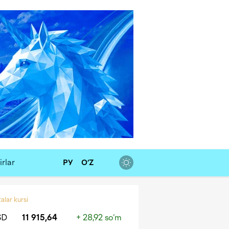
rlar
РУ
O‘Z
alar kursi
SD
11 915,64
+ 28,92 so‘m