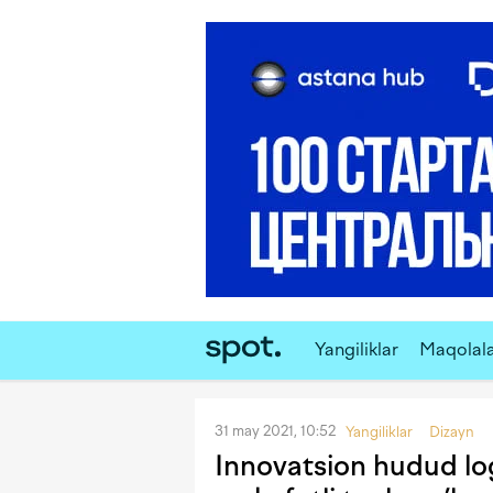
Yangiliklar
Maqolal
31 may 2021, 10:52
Yangiliklar
Dizayn
Innovatsion hudud log