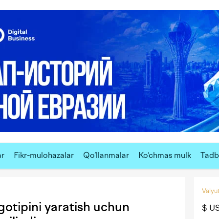
ar
Fikr-mulohazalar
Qo‘llanmalar
Ko‘chmas mulk
Tadbi
Valyut
otipini yaratish uchun
$ U