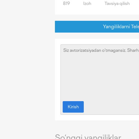
819
Izoh
Tavsiya qilish
Yangiliklarni Tel
Kirish
So‘nggi yangiliklar