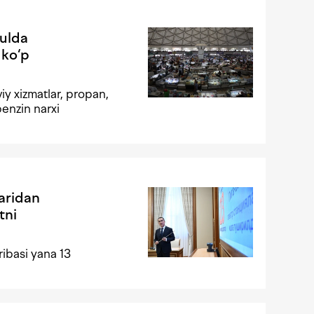
yulda
 ko‘p
iy xizmatlar, propan,
benzin narxi
aridan
tni
ribasi yana 13