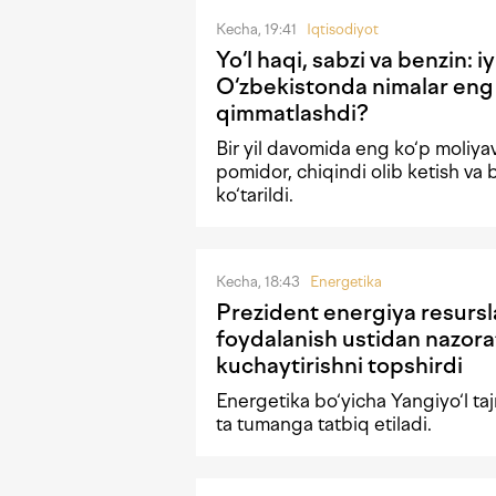
Kecha, 19:41
Iqtisodiyot
Yo‘l haqi, sabzi va benzin: i
O‘zbekistonda nimalar eng
qimmatlashdi?
Bir yil davomida eng ko‘p moliyav
pomidor, chiqindi olib ketish va 
ko‘tarildi.
Kecha, 18:43
Energetika
Prezident energiya resursl
foydalanish ustidan nazora
kuchaytirishni topshirdi
Energetika bo‘yicha Yangiyo‘l taj
ta tumanga tatbiq etiladi.