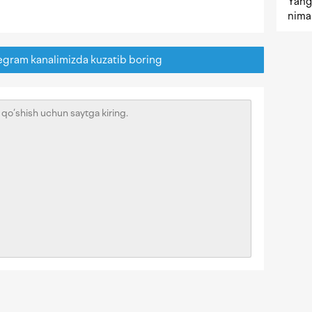
Yangi
nima 
egram kanalimizda kuzatib boring