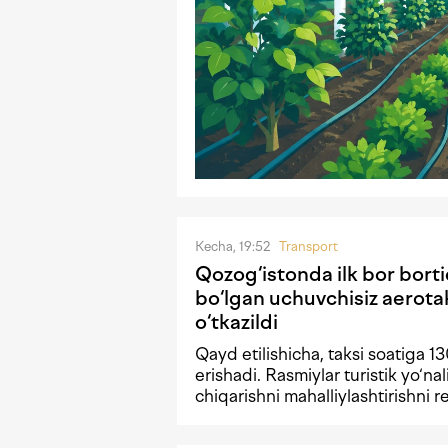
Kecha, 19:52
Transport
Qozog‘istonda ilk bor borti
bo‘lgan uchuvchisiz aerota
o‘tkazildi
Qayd etilishicha, taksi soatiga 1
erishadi. Rasmiylar turistik yo‘nal
chiqarishni mahalliylashtirishni 