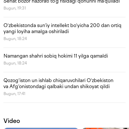
Senat bozor nazorati to‘g‘risidagi qonunni ma’qulladi
Bugun, 19:31
O‘zbekistonda sun’iy intellekt bo‘yicha 200 dan ortiq
yangi loyiha amalga oshiriladi
Bugun, 18:24
Namangan shahri sobiq hokimi 11 yilga qamaldi
Bugun, 18:24
Qozog‘iston un ishlab chiqaruvchilari O‘zbekiston
va Afg‘onistondagi qalbaki undan shikoyat qildi
Bugun, 17:41
Video