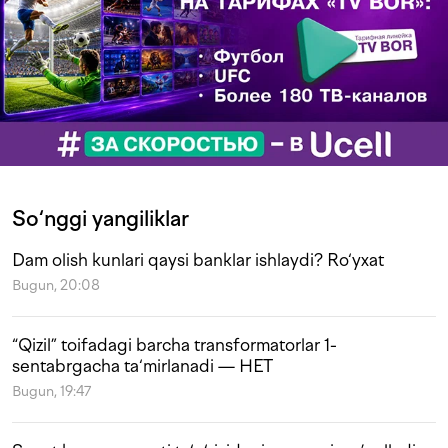
So‘nggi yangiliklar
Dam olish kunlari qaysi banklar ishlaydi? Ro‘yxat
Bugun, 20:08
“Qizil” toifadagi barcha transformatorlar 1-
sentabrgacha ta‘mirlanadi — HET
Bugun, 19:47