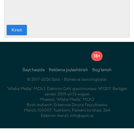
Kirish
18+
Sayt haqida
Reklama joylashtirish
Bog‘lanish
© 2017-2026 Spot – Biznes va texnologiyalar.
“Afisha Media” MChJ. Elektron OAV guvohnomasi: №1207. Berilgan
sanasi: 2019-yil 13-avgust
Muassis: “Afisha Media” MChJ
Bosh muharrir: Erkenova Dinora Fayzulloevna
Manzil: 100007, Toshkent, Parkent ko‘chasi, 26A
Elektron manzil: info@spot.uz