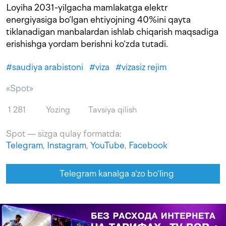
Loyiha 2031-yilgacha mamlakatga elektr
energiyasiga bo‘lgan ehtiyojning 40%ini qayta
tiklanadigan manbalardan ishlab chiqarish maqsadiga
erishishga yordam berishni ko‘zda tutadi.
#
saudiya arabistoni
#
viza
#
vizasiz rejim
«Spot»
1 281
Yozing
Tavsiya qilish
Spot — sizga qulay formatda:
Telegram
,
Instagram
,
YouTube
,
Facebook
Telegram kanalga a'zo bo‘ling