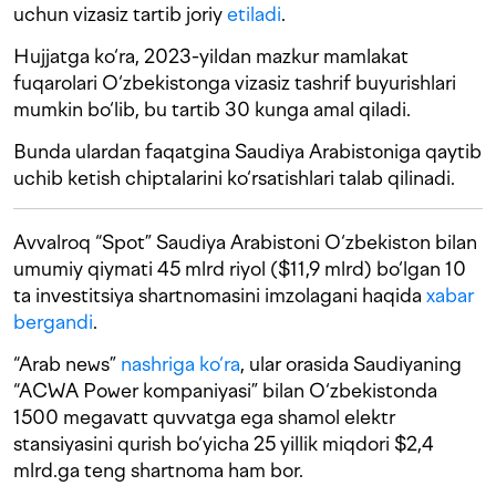
uchun vizasiz tartib joriy
etiladi
.
Hujjatga ko‘ra, 2023-yildan mazkur mamlakat
fuqarolari O‘zbekistonga vizasiz tashrif buyurishlari
mumkin bo‘lib, bu tartib 30 kunga amal qiladi.
Bunda ulardan faqatgina Saudiya Arabistoniga qaytib
uchib ketish chiptalarini ko‘rsatishlari talab qilinadi.
Avvalroq “Spot” Saudiya Arabistoni O‘zbekiston bilan
umumiy qiymati 45 mlrd riyol ($11,9 mlrd) bo‘lgan 10
ta investitsiya shartnomasini imzolagani haqida
xabar
bergandi
.
“Arab news”
nashriga ko‘ra
, ular orasida Saudiyaning
“ACWA Power kompaniyasi” bilan O‘zbekistonda
1500 megavatt quvvatga ega shamol elektr
stansiyasini qurish bo‘yicha 25 yillik miqdori $2,4
mlrd.ga teng shartnoma ham bor.