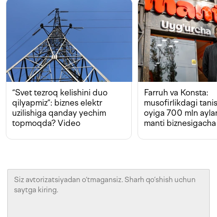
“Svet tezroq kelishini duo
Farruh va Konsta:
qilyapmiz”: biznes elektr
musofirlikdagi tan
uzilishiga qanday yechim
oyiga 700 mln ayla
topmoqda? Video
manti biznesigacha